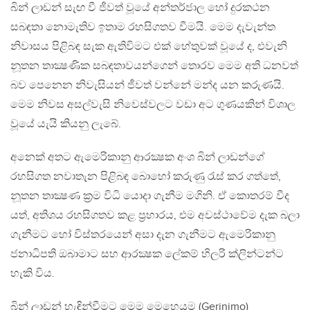
බින් ලාඩන් සැඟ වී ජීවත් වූයේ අන්තර්ජාල හෝ දුරකථන
සබඳතා නොමැතිව ඉතාම රහසිගතව වීමයි. මෙම දැවැන්ත
නිවාසය පිළිබඳ සැක ඇතිවිමට එක් හේතුවක් වූයේ ද, එවැනි
නූතන තාක්‍ෂණික සබඳතාවයන්ගෙන් තොරව මෙම අති ධනවත්
බව පෙනෙන නිවැසියන් ජීවත් වන්නේ මන්ද යන කරුණයි.
මෙම නිවස අසල්වැසි නිවෙස්වලට වඩා අට ගුණයකින් විශාල
වූයේ යැයි කියනු ලැබේ.
අනෙක් අතට ඇමෙරිකානු ආරක්‍ෂක අංශ බින් ලාඩන්ගේ
රහසිගත නවාතැන පිළිබඳ බොහෝ කරුණු රැස් කර ගත්තේ,
නූතන තාක්‍ෂණ ක්‍රම විධි යොදා ගැනීම මගිනි. ඒ කොතරම් වීද
යත්, අතිශය රහසිගතව කළ ප්‍රහාරය, එම අවස්ථාවේම දැක බලා
ගැනීමට හෝ විස්තරයෙන් අසා දැන ගැනීමට ඇමෙරිකානු
ජනාධිපති ඔබාමාට සහ ආරක්‍ෂක ලේකම් හිලරි ක්ලින්ටන්ට
හැකි විය.
බින් ලාඩන් හැඳින්වීමට මෙම මෙහෙයුම (Gerinimo)