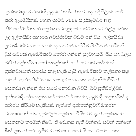
‛ත්‍රස්තවාදයට එරෙහි යුද්ධය’ නමින් නව යුදවාදී පිළිවෙතක්
කරා ඇමෙරිකාව ගෙන යාමට 2009 සැප්තැම්බර් 11 දා
නිව්යෝර්ක් නුවර ලෝක වෙළෙඳ මධ්‍යස්ථානයට එල්ල කරන
ලද අල්කයිඩා ප්‍රහාරය අවස්ථාවක් බවට පත් විය. අල්කයිඩා
ප්‍රචණ්ඩත්වය සහ ධනවාදය පරාජය කිරීම පිණිස ජනාධිපති
බුෂ් යටතේ ඇමෙරිකාව තෝරා ගත්තේ යුදවාදයයි. සිය යුද බලය
මගින් අල්කයිඩා හෝ තලේබාන් හෝ වෙනත් අන්තවාදී
ත්‍රස්තවාදයක් පරාජය කළ හැකි යැයි ඇමෙරිකාව කල්පනා කළ
නමුත්, ඇෆ්ගනිස්ථානය සහ ඉරාකය යන අත්දැකීම් විසින්
පෙන්වා ඇත්තේ එය එසේ නොවන බවයි. ඊට ප්‍රතිවිරුද්ධව,
අන්තවාදී දේශපාලනයන් පමණක් නොව, යුදවාදී පාලකයින් ද
පරාජය කිරීමේ හැකියාව ඇත්තේ ප්‍රජාතන්ත්‍රවාදී මහජන
ව්‍යාපාරයන්ට බව, මුස්ලිම් ලෝකය විසින් ම දැන් ලෝකයාට
පෙන්නුම් කරමින් තිබේ. ඒ වෙනස ඇති වන්නට පටන් ගන්නේ
බින් ලාඩන් මරා දැමීමට බොහෝ පෙර සිටය. එම මහජන