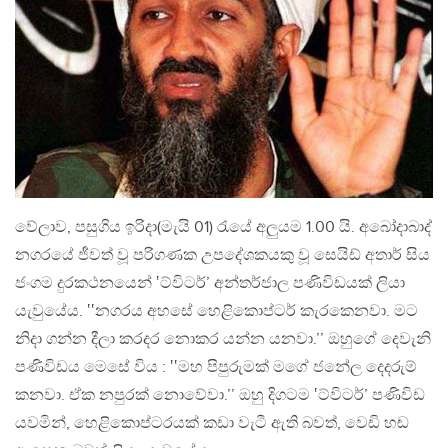
වේලාව, පසුගිය ඉරිදා(මැයි 01) රැයේ අලුයම 1.00 යි. අබෝදාබාද්
නගරයේ ජීවත් වූ පරිගණක උපදේශකයකු වූ සෙයිඩ් අතාර් සිය
ජංගම දුරකථනයෙන් ‛ට්විටර්’ අන්තර්ජාල පණිවිඩයක් ලියා
යැවුයේය. ‛‛නගරය අහසේ හෙළිකොප්ටර් කැරකෙනවා. මට
නිදා ගන්න දීලා කරදර නොකර යන්න යනවා.’’ ඔහුගේ දෙවැනි
පණිවිඩය මෙසේ විය : ‛‛මහ පිපුරුමක් මගේ ජනේල දෙදරුම්
කනවා. ඒක නපුරක් නොවේවා.’’ ඔහු දිගටම ‛ට්විටර්’ පණිවිඩ
යවමින්, හෙළිකොප්ටරයක් කඩා වැටී ඇති බවත්, වෙඩි හඬ