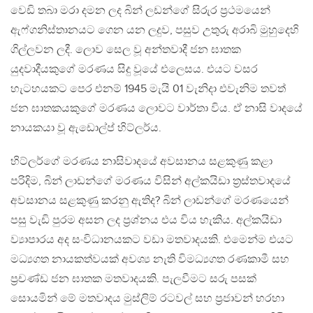
වෙඩි තබා මරා දමන ලද බින් ලඩන්ගේ සිරුර ප්‍රථමයෙන්
ඇෆ්ගනිස්තානයට ගෙන යන ලදුව, පසුව උතුරු අරාබි මුහුදෙහි
ගිල්ලවන ලදී. ලොව සෙල වූ අන්තවාදී ජන ඝාතක
යුදවාදීයකුගේ මරණය සිදු වූයේ එලෙසය. එයට වසර
හැටහයකට පෙර එනම් 1945 මැයි 01 වැනිදා එවැනිම තවත්
ජන ඝාතකයකුගේ මරණය ලොවට වාර්තා විය. ඒ නාසි වාදයේ
නායකයා වූ ඇඩොල්ප් හිට්ලර්ය.
හිට්ලර්ගේ මරණය නාසිවාදයේ අවසානය සළකුණු කළා
පරිදිම, බින් ලාඩන්ගේ මරණය විසින් අල්කයිඩා ත්‍රස්තවාදයේ
අවසානය සළකුණු කරනු ඇතිද? බින් ලාඩන්ගේ මරණයෙන්
පසු වැඩි පුරම අසන ලද ප්‍රශ්නය එය විය හැකිය. අල්කයිඩා
ව්‍යාපාරය අද සංවිධානයකට වඩා මතවාදයකි. එමෙන්ම එයට
මධ්‍යගත නායකත්වයක් අවශ්‍ය නැති විමධ්‍යගත රණකාමී සහ
ප්‍රචණ්ඩ ජන ඝාතක මතවාදයකි. පැලවීමට සරු පසක්
සොයමින් මේ මතවාදය මුස්ලිම් රටවල් සහ ප්‍රජාවන් හරහා