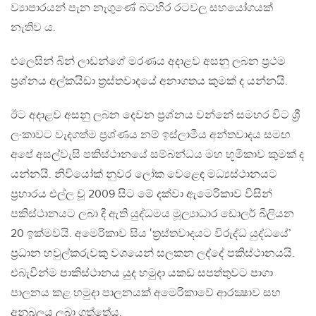
ව්‍යාපාරයන් පැන නැගුණේ බටහිර රටවල සහයෝගයක්
නැතිව ය.
එලෙසින් බින් ලාඩන්ගේ මරණය අදාළව අසනු ලබන ප්‍රථම
ප්‍රශ්නය අල්කයිඩා ත්‍රස්තවාදයේ අනාගතය කුමක් ද යන්නයි.
ඊට අදාළව අසනු ලබන දෙවන ප්‍රශ්නය වන්නේ සමහර විට ශ්‍රී
ලංකාවට වැදගත්ම ප්‍රශ්ණය නම් ඉස්ලාමීය අන්තවාදය සමඟ
අපේ අසල්වැසි පකිස්ථානයේ සම්බන්ධය මහ භූමිකාව කුමක් ද
යන්නයි. නිවියෝක් නුවර ලෝක වෙළෙඳ මධ්‍යස්ථානයට
ප්‍රහාරය එල්ල වූ 2009 සිට මේ දක්වා ඇමෙරිකාව විසින්
පකිස්ථානයට ලබා දී ඇති යුද්ධමය මූල්‍යාධාර ඩොලර් බිලියන
20 ඉක්මවයි. අමෙරිකාව සිය ‛ත්‍රස්තවාදයට විරුද්ධ යුද්ධයේ’
ප්‍රධාන හවුල්කරුවකු වශයෙන් සලකන ලද්දේ පකිස්ථානයයි.
එබැවින්ම පාකිස්ථානය යුද හමුදා යකඩ සපත්තුවට පාගා
පාලනය කළ හමුදා පාලනයක් අමෙරිකාවේ ආරක්‍ෂාව සහ
අනුබලය ලබා ගත්තේය.