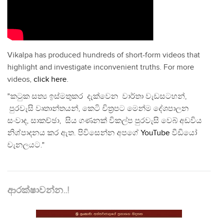
Vikalpa has produced hundreds of short-form videos that
highlight and investigate inconvenient truths. For more
videos,
click here
.
"කටුක සත්‍ය ඉස්මතුකර දැක්වෙන වාර්තා වැඩසටහන්,
පුරවැසි වෘතාන්තයන්, කෙටි චිත්‍රපට මෙන්ම දේශපාලන
සංවාද, සාකච්ඡා, සිය ගණනක් විකල්ප පුරවැසි වෙබ් අඩවිය
නිශ්පාදනය කර ඇත. පිවිසෙන්න අපගේ
YouTube
වීඩියෝ
චැනලයට."
ආරක්ෂාවන්න..!