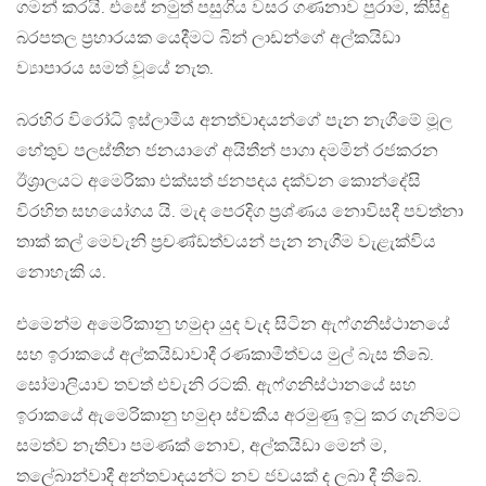
ගමන් කරයි. එසේ නමුත් පසුගිය වසර ගණනාව පුරාම, කිසිදු
බරපතල ප්‍රහාරයක යෙදීමට බින් ලාඩන්ගේ අල්කයිඩා
ව්‍යාපාරය සමත් වූයේ නැත.
බරහිර විරෝධි ඉස්ලාමීය අනත්වාදයන්ගේ පැන නැගීමේ මූල
හේතුව පලස්තීන ජනයාගේ අයිතීන් පාගා දමමින් රජකරන
ඊශ්‍රාලයට අමෙරිකා එක්සත් ජනපදය දක්වන කොන්දේසි
විරහිත සහයෝගය යි. මැද පෙරදිග ප්‍රශ්ණය නොවිසදී පවත්නා
තාක් කල් මෙවැනි ප්‍රචණ්ඩත්වයන් පැන නැගීම වැළැක්විය
නොහැකි ය.
එමෙන්ම අමෙරිකානු හමුදා යුද වැද සිටින ඇෆ්ගනිස්ථානයේ
සහ ඉරාකයේ අල්කයිඩාවාදී රණකාමීත්වය මුල් බැස තිබේ.
සෝමාලියාව තවත් එවැනි රටකි. ඇෆ්ගනිස්ථානයේ සහ
ඉරාකයේ ඇමෙරිකානු හමුදා ස්වකීය අරමුණු ඉටු කර ගැනිමට
සමත්ව නැතිවා පමණක් නොව, අල්කයිඩා මෙන් ම,
තලේබාන්වාදී අන්තවාදයන්ට නව ජවයක් ද ලබා දී තිබේ.