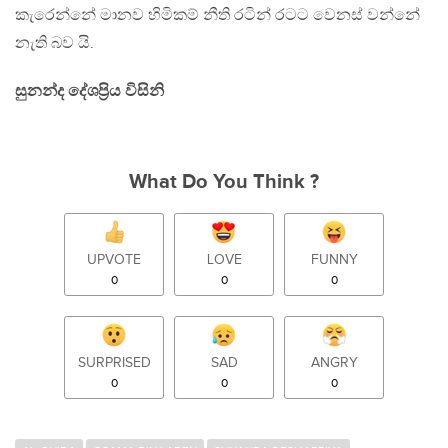
කැරෙන්නේ මානව හිමිකම් නීති රටින් රටට වෙනස් වන්නේ
නැති බව යි.
සුනන්ද දේශප්‍රිය විසිනි
What Do You Think ?
UPVOTE
LOVE
FUNNY
0
0
0
SURPRISED
SAD
ANGRY
0
0
0