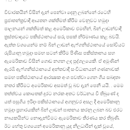
විචාරකයින් විසින් දැන් පෙන්වා දෙනු ලබන්නේ රටෙහි
ප්‍රජාතන්ත්‍රවාදී ආයතන ශක්තිමත් කිරීම වෙනුවට හමුදා
පාලනයන් ශක්තිමත් කළ අමෙරිකාව එමඟින්, බින් ලාඩන්වාදී
ත්‍රස්තවාදයට පකිස්ථානයේ සරු පසක් නිර්මාණය කළ බවයි.
ඇත්ත වශයෙන්ම නම් බින් ලාඩන් ඇෆ්ගනිස්ථානයේ සෝවියට්
රුසියානු හමුදා සමඟ සටන් කිරීම පිණිස පකිස්තානය සහ
ඇමෙරිකාව විසින් ගොඩ නගන ලද පුද්ගලයෙකි. ඒ අමුණින්
ඇරඹි ඇෆ්ගනිස්ථානයේ අන්තවාදී සංවිධානයන් ගණනාවක්
සමඟ පකිස්ථානයේ ආරක්‍ෂක අංශ පවත්වා ගෙන ගිය සබඳතා
නතර කිරීමට අමෙරිකාව අසමත් වූ බව දැන් පෙනී යයි. . මෙම
තත්ත්වය කොතෙක් දුරට නරක අතට වර්ධනය වී තිබුණේ ද
යත් පසුගිය ඉරිදා පකිස්ථානයේ අගනුවර අසල දී අමෙරිකානු
හමුදා ප්‍රහාරයකින් බින් ලාඩන් ඝාතනය කරනු ලබන බව එරට
නායකයින්ට නොදැන්වීමට ඇමෙරිකාව තීරණය කර තිබුණි.
ඊට හේතු වශයෙන් අමෙරිකානු යුද නිලධාරීන් දැක් වූයේ,