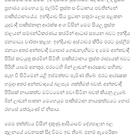
ප්‍රහාරය මෙහෙය වූ එල්ඊටී ත්‍රස්ත සංවිධානය පවතින්නේ
පාකිස්ථානයේය. ඉන්දියාව සිය ප්‍රධාන සතුරා ලෙස සළකන
යුදවාදී පාකිස්තානු ආරක්ෂ අංශ විසින් මෙම සියලු ත්‍රස්ත
ජාලයන් සම්බන්ධීකරණය කරමින් ආධාර සපයන බවට ඉන්දීය
ජනමාධ්‍ය වාර්තා කළහ. ඉන්දියාව අස්ථාවර කිරීම එරට මුස්ලිම්
ජනයා අතර අන්තවාදී ව්‍යාපාර ගොඩනැඟීමට ද මෙම අන්තවාදී
පිරිස් කටයුතු කරමින් සිටිති. පාකිස්ථානය ත්‍රස්ත රාජ්‍යයක් බවට
පිරිහී යාමේ අනතුර, එරටෙහි බින් ලාඩන් ආරක්‍ෂාව සහිතව
සැඟ වී සිටීමෙන් යළි ඉස්මත්තට පැමිණ තිබේ. එරට ආරක්‍ෂක
හමුදා අතර අන්තවාදයේ බලපෑම ශක්තිමත් බවත්, අන්තවාදී
පිරිසක් නායකත්ව මට්ටමෙන් පවා සිටින බවත් කියනු ලැබේ.
බින් ලාඩන් ඝාතන මෙහෙයුම පාකිස්ථාන නායකත්වයට හොර
රහසේ තේරුණේ ඒ නිසාය.
මෙම තත්ත්වය විසින් දකුණු ආසියාවේ දේශපාලන බල
තුලනයේ වෙනසක් සිදු විමට ඉඩ තිබේ. එනම් ඇමෙරිකා