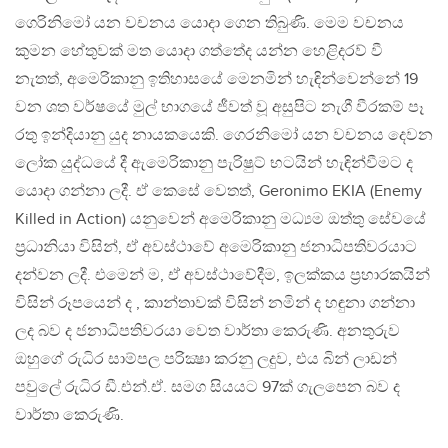
ගෙරිනිමෝ යන වචනය යොදා ගෙන තිබුණි. මෙම වචනය
කුමන හේතුවක් මත යොදා ගත්තේද යන්න හෙළිදරව් වී
නැතත්, අමෙරිකානු ඉතිහාසයේ මෙනමින් හැඳින්වෙන්නේ 19
වන ශත වර්ෂයේ මුල් භාගයේ ජීවත් වූ අසුපිට නැගී වීරකම් පෑ
රතු ඉන්දියානු යුද නායකයෙකි. ගෙරනිමෝ යන වචනය දෙවන
ලෝක යුද්ධයේ දී ඇමෙරිකානු පැරිෂුට් භටයින් හැඳින්වීමට ද
යොදා ගන්නා ලදී. ඒ කෙසේ වෙතත්, Geronimo EKIA (Enemy
Killed in Action) යනුවෙන් අමෙරිකානු මධ්‍යම ඔත්තු සේවයේ
ප්‍රධානියා විසින්, ඒ අවස්ථාවේ අමෙරිකානු ජනාධිපතිවරයාට
දන්වන ලදී. එමෙන් ම, ඒ අවස්ථාවේදීම, ඉලක්කය ප්‍රහාරකයින්
විසින් රූපයෙන් ද , කාන්තාවක් විසින් නමින් ද හඳුනා ගන්නා
ලද බව ද ජනාධිපතිවරයා වෙත වාර්තා කෙරුණි. අනතුරුව
ඔහුගේ රුධිර සාම්පල පරික්‍ෂා කරනු ලදුව, එය බින් ලාඩන්
පවුලේ රුධිර ඩී.එන්.ඒ. සමග සියයට 97ක් ගැලපෙන බව ද
වාර්තා කෙරුණි.