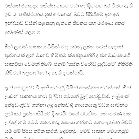
එක්සත් ජනපදය පකිස්තානයට වඩා ඉන්දියාවට බර වීමට ඇති
ඉඩ ය. පකිස්ථානය ත්‍රස්ත රාජ්‍යක් බවට පිරිහීමේ අනතුර
ඉන්දියාව විසින් සළකනු ඇත්තේ ජීවිතය සහ මරණය අතර
කරුණක් ලෙස ය.
බින් ලාඩන් ඝාතනය විසින් මතු කරනු ලබන තවත් වැදගත්
ප්‍රශ්නයක් දැන් මානව හිමිකම් ක්ෂේත්‍රයන්හි ද ජනමාධ්‍යයෙහි
සාකච්ඡා වෙමින් තිබේ. එනම් ‛ත්‍රස්ත විරෝධී යුද්ධයට’ නීතිරීති
කිසිවක් බලපාන්නේ ද නැති ද යන්නයි.
දැන් හෙළිදරව් වී ඇති කරුණු විසින් පෙන්නුම් කරන්නේ, බින්
ලාඩන් ඝාතනය කරා වූ දීර්ඝ ගමනේ මුල් හෝඩුවාව ලැබුණේ
අත්අඩංගුවට ගන්නා ලද අන්තවාදී නායකයකු වධහිංසාවන්ට
ලක් කර ප්‍රශ්න කිරීමේ දී බවයි. එසේ වධහිංසා නොපමුණු වන
ලද්දේ නම් මෙම තොරතුරු සොයා ගන්නට නොලැබෙන බවට
යම් යම් පිරිස් තර්ක කරති. දෙවනුව, මෙම ඝාතන මෙහෙයුම