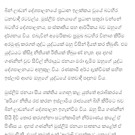
බින් ලාඩන් දේශපාලනයේ ප්‍රධාන ඉලක්කය වූයේ බටහිර
ධනවාදී රටවල්ය. මුස්ලිම් ජනයාගේ ප්‍රධාන සතුරා වන්නේ
බටහිර දේශපාලනය, සංස්කෘතිය සහ ආර්ථිකය බව ඔහුගේ
දර්ශනය විය. එබැවින් අමෙරිකාව ප්‍රමුඛ බටහිර විනාශ කිරීම
අරමුණු කරගත් ශුද්ධ යුද්ධයක් ඔහු විසින් දියත් කර තිබුණි. එම
යුද්ධයට කිසිදු නීතියක් රීතියක් තිබුණේ නැත. දස දහස්
ගණනින් වුව සිවිල් නිරායුධ ජනයා මරා දැමීම ඔහුගේ යුද්ධ
දේශපාලනයට අනුකුල විය. රණකාමී අර්ථ දැක්වීමක් සහිත
ඉස්ලාම් ආගම ඔහුගේ යුද්ධයේ මතවාදී පදනම විය.
මුස්ලිම් ජනයා සිය ශක්තිය ගොනු කළ යුත්තේ අරාබිකරයේ
‛ෂරියා’ නීතිය රජ කරන ඉස්ලාමීය රාජ්‍යයන් බිහි කිරීමට බව
බින් ලාඩන්ගේ දේශපාලන ඉගැන්වීම විය. ඔහු සිය ගණනින්
සියි දිවි තොර කරගන්නා සටන්කාමීන් නිර්මාණය කළේ ඒ
පිණිස ය. දහස් ගණනින් මුස්ලිම් ජනයා ඝාතනය කළේත් ඒ
අරමුණිනි. එසේ නමුත් දැන් ‛ආරාබි වසන්තය’ යනුවෙන්