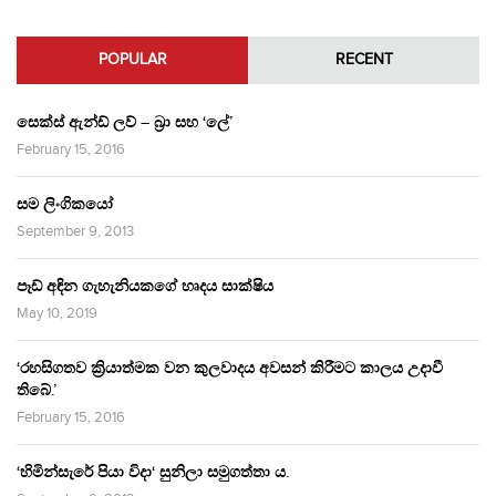
POPULAR
RECENT
සෙක්ස් ඇන්ඩ් ලව් – බ්‍රා සහ ‘ලේ’
February 15, 2016
සම ලිංගිකයෝ
September 9, 2013
පෑඩ් අඳින ගැහැනියකගේ හෘදය සාක්ෂිය
May 10, 2019
‘රහසිගතව ක්‍රියාත්මක වන කුලවාදය අවසන් කිරීමට කාලය උදාවී
තිබේ.’
February 15, 2016
‘හිමින්සැරේ පියා විදා‘ සුනිලා සමුගත්තා ය.