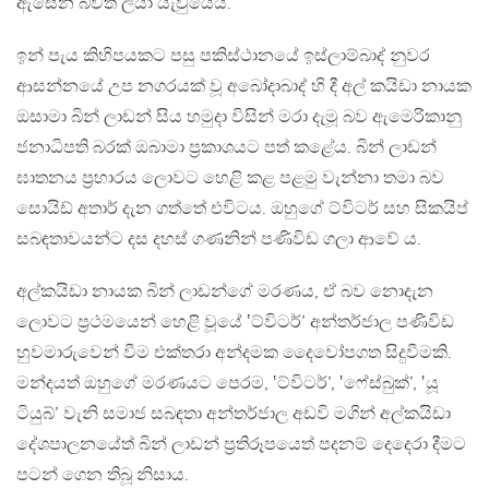
ඇසෙන බවත් ලියා යැවුයේය.
ඉන් පැය කිහිපයකට පසු පකිස්ථානයේ ඉස්ලාම්බාද් නුවර
ආසන්නයේ උප නගරයක් වූ අබෝදාබාද් හි දී අල් කයිඩා නායක
ඔසාමා බින් ලාඩන් සිය හමුදා විසින් මරා දැමූ බව ඇමෙරිකානු
ජනාධිපති බරක් ඔබාමා ප්‍රකාශයට පත් කළේය. බින් ලාඩන්
ඝාතනය ප්‍රහාරය ලොවට හෙළි කළ පළමු වැන්නා තමා බව
සොයිඩ් අතාර් දැන ගත්තේ එවිටය. ඔහුගේ ට්විටර් සහ සිකයිප්
සබඳතාවයන්ට දස දහස් ගණනින් පණිවිඩ ගලා ආවේ ය.
අල්කයිඩා නායක බින් ලාඩන්ගේ මරණය, ඒ බව නොදැන
ලොවට ප්‍රථමයෙන් හෙළි වූයේ ‛ට්විටර්’ අන්තර්ජාල පණිවිඩ
හුවමාරුවෙන් වීම එක්තරා අන්දමක දෛවෝපගත සිදුවීමකි.
මන්දයත් ඔහුගේ මරණයට පෙරම, ‛ට්විටර්’, ‛ෆේස්බුක්’, ‛යූ
ටියුබ්’ වැනි සමාජ සබඳතා අන්තර්ජාල අඩවි මගින් අල්කයිඩා
දේශපාලනයේත් බින් ලාඩන් ප්‍රතිරූපයෙත් පදනම් දෙදෙරා දීමට
පටන් ගෙන තිබූ නිසාය.