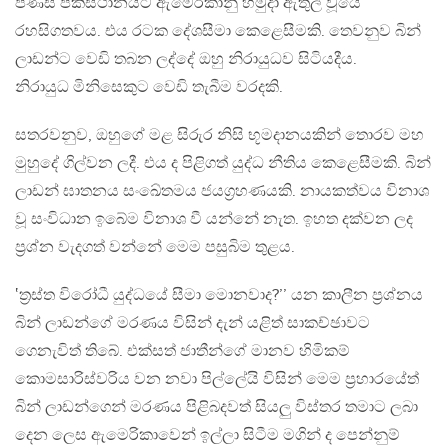
පිණිස පකිස්ථානයට ඇමෙරිකානු හමුදා ඇතුල් වූයේ
රහසිගතවය. එය රටක දේශසීමා කෙළෙසීමකි. තෙවනුව බින්
ලාඩන්ට වෙඩි තබන ලද්දේ ඔහු නිරායුධව සිටියදීය.
නිරායුධ මිනිසෙකුට වෙඩි තැබීම වරදකි.
සතරවනුව, ඔහුගේ මළ සිරුර නිසි භූමදානයකින් තොරව මහ
මුහුදේ ගිල්වන ලදී. එය ද පිළිගත් යුද්ධ නීතිය කෙළෙසීමකි. බින්
ලාඩන් ඝාතනය සංඛේතමය ජයග්‍රහණයකි. නායකත්වය විනාශ
වූ සංවිධාන ඉබේම විනාශ වී යන්නේ නැත. ඉහත දක්වන ලද
ප්‍රශ්න වැදගත් වන්නේ මෙම පසුබිම තුළය.
‛ත්‍රස්ත විරෝධී යුද්ධයේ සීමා මොනවාද?’’ යන කාලීන ප්‍රශ්නය
බින් ලාඩන්ගේ මරණය විසින් දැන් යළිත් සාකච්ඡාවට
ගෙනැවිත් තිබේ. එක්සත් ජාතීන්ගේ මානව හිමිකම්
කොමසාරිස්වරිය වන නවා පිල්ලේයි විසින් මෙම ප්‍රහාරයේත්
බින් ලාඩන්ගෙන් මරණය පිළිබදවත් සියලු විස්තර තමාට ලබා
දෙන ලෙස ඇමෙරිකාවෙන් ඉල්ලා සිටීම මගින් ද පෙන්නුම්