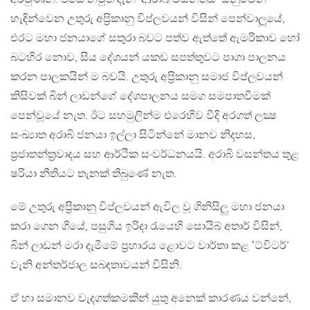
හැඳින්වෙන උතුරු අප්‍රිකානු විප්ලවයන් විසින් පෙන්වාලූයේ,
එරට මහා ජනයාගේ සතුරා බවට පත්ව ඇත්තේ ඇමරිකාව හෝ
බටහිර නොව, සිය දේශයන් යකඩ සපත්තුවට පාගා පාලනය
කරන පාලකයින් ම බවයි. උතුරු අප්‍රිකානු සමාජ විප්ලවයන්
කිසිවක් බින් ලාඩන්ගේ දේශපාලනය සමග සමපාතවීමක්
පෙන්වූයේ නැත. ඊට සහමුලින්ම එරෙහිව වීදි අරගත් ලක්‍ෂ
සංඛ්‍යාත අරාබි ජනයා ඉල්ලා සිටින්නේ මානව නිදහස,
ප්‍රජාතන්ත්‍රවාදය සහ ආර්ථික සංවර්ධනයයි. අරාබි වසන්තය තුළ
ෂරියා නීතියට තැනක් තිබුණේ නැත.
මේ උතුරු අප්‍රිකානු විප්ලවයන් ඇවිල වූ ගිනිසිලු මහා ජනයා
කරා ගෙන ගියේ, පසුගිය ඉරිදා රැයෙහි සොයිබ් අතාර් විසින්,
බින් ලාඩන් මරා දැමීමේ ප්‍රහාරය ළොවට වාර්තා කළ ‛ට්විටර්’
වැනි අන්තර්ජාල සබඳතාවයන් විසිනි.
ඒ හා සමානව වැදගත්කමකින් යුතු අනෙක් කාරණය වන්නේ,