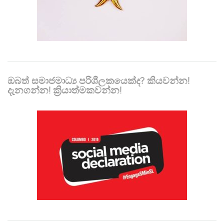
ඔබත් සමාජමාධ්‍ය පරිශීලකයෙක්ද? කියවන්න!
දැනගන්න! ක්‍රියාත්මකවන්න!