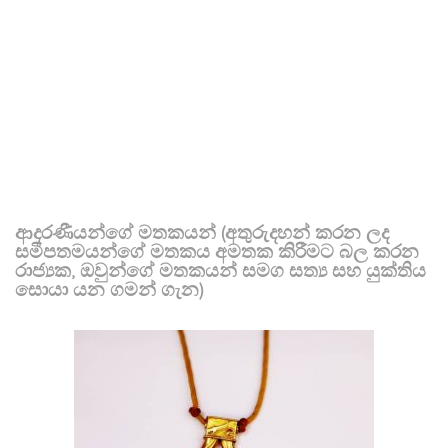
ආදරණීයන්ගේ මතකයන් (අතුරුදහන් කරන ලද
සමීපතමයන්ගේ මතකය අමතක කිරීමට බල කරන
රාජ්‍යක, ඔවුන්ගේ මතකයන් සමග සත්‍ය සහ යුක්තිය
සොයා යන ගමන් ගැන)