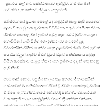
‛‛ප්‍රහාරය කල් තබා පකිස්ථානයට දැන්වූවා නම් එය බින්
ලාඩන්ට දැන ගන්නට තිබුණා’’යනුවෙනි.
පකිස්ථානයේ ප්‍රධාන පෙළේ යුද කඳවුරක් අසළ කැපී පෙනෙන
ලෙස විශාල වූ සහ ආරක්‍ෂක විධිවිධාන සතු වූ රහසිගත ජීවන
රටාවක් ගත කළ බින් ලාඩන් පවුල ගැන එරට බුද්ධි අංශ දැන
නොසිටියේ යැයි සිතීම ඉතා දුෂ්කර බව බොහෝ යුද
විචාරකයින් විසින් පෙන්වා දෙනු ලැබෙමින් තිබේ. බින් ලාඩන්
සිය රැකවලුන් නැතිව ජීවත් වූයේ ඔහුට පකිස්තානය හමුදා
විසින් ආරක්ෂාව සැළසූ නිසා ද යන ප්‍රශ්ණය ද දැන් මතු කරනු
ලැබ තිබේ.
එපමණක් නොව, පසුගිය කාලය තුළ අන්තවාදී නායකයින්
ගණනාවක් ම පකිස්ථානයේ ජීවත් වූ බවට ද තොරතුරු වාර්තා
වී තිබේ. ඇෆ්ගනිස්ථානයේ අන්තවාදී සන්නද්ධ ව්‍යාපාරයක්
වන හකූනි ජාලය සහමුලින්ම වාගේ ක්‍රියාත්මක වන්නේ
පකිස්ථානයේ සිටය. ඉන්දියාවේ මුම්බායිහි සිදු කන ලද ත්‍රස්ත