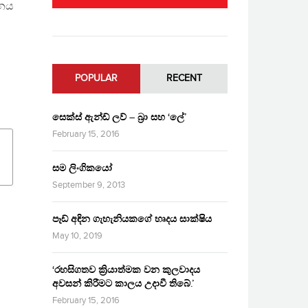
පනය
POPULAR
RECENT
සෙක්ස් ඇන්ඩ් ලව් – බ්‍රා සහ ‘ලේ’
February 15, 2016
සම ලිංගිකයෝ
September 9, 2013
පෑඩ් අඳින ගැහැනියකගේ හෘදය සාක්ෂිය
May 10, 2019
‘රහසිගතව ක්‍රියාත්මක වන කුලවාදය
අවසන් කිරීමට කාලය උදාවී තිබේ.’
February 15, 2016