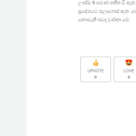
උණ්ඩ 6 පමණ පතිත වී ඇත. 
ප්‍රදේශයට පලාගොස් ඇත. මෙම
නොමැති බවද වාර්තා වේ.
UPVOTE
LOVE
0
0