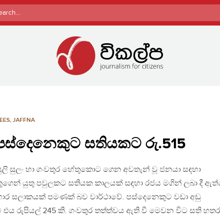
rch
EES
,
JAFFNA
පස්දෙනෙකුට සතියකට රු.515
 සුලි සුලං හා ගංවතුර හේතුකොට ගෙන අවතැන් වූ ජනයා සඳහා
ෙන් යුතු පවුලකට සතියක කාලයක් සඳහා රජය මගින් ලබා දී ඇත
 ආහාර සලාකයක් පමණක් බව වාර්ථාවේ. පස්දෙනෙකුට වඩා අඩු
 එය රුපියල් 245 කි. ගංවතුර තත්ත්වය ඇති වී මෙවන විට සති හත