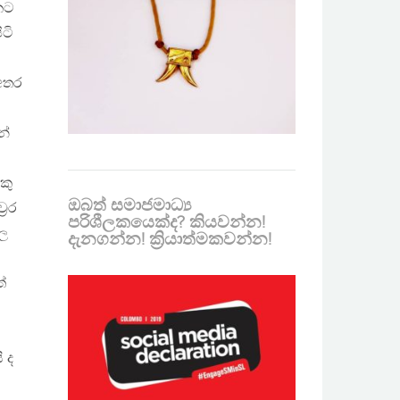
කට
ිටි
අතර
න්
කු
ඔබත් සමාජමාධ්‍ය
‍රර
පරිශීලකයෙක්ද? කියවන්න!
අල
දැනගන්න! ක්‍රියාත්මකවන්න!
්
 ද