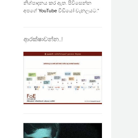
නිශ්පාදනය කර ඇත. පිවිසෙන්න
අපගේ
YouTube
වීඩියෝ චැනලයට."
ආරක්ෂාවන්න..!