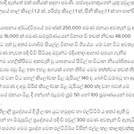
දී ඇත්තේ එක් සතියක් සඳහා පමණි. පස්දෙනෙකුගෙන් යුතු පවුල
හාල් කිලෝ 1.2 ක්, පරිප්පු කිලෝ 1 ක්, සීනි කිලෝ 1 ක් හා පාන්ප
ා යාපනය අර්ධද්වීපයේ පමණක් 250,000 පමණ ජනයා අවතැන් වූ 
ාස 16,000 ක් පමණ සම්පූර්ණයෙන් විනාශ වී තවත් නිවාස 48,000
පත් වූ අතර වගාබිම් සියල්ල විනාශ වී ගියේය. මේ වන විට අවතැ
ණ නැවත පදිංචිවී සිටියද ඔවුන්ට එදිනෙදා ආහාර සපයා ගැනීම
නම හෙලිකිරීමට අකමැති වූ යාපනයේ සිවිල් සංවිධාන නියෝජිතයෙ
යාවශ්‍ය බඩු මිළ ඉතා ඉහළ අගයක් ගෙන තිබීම මෙම තත්ත්වය තවත් තීව්
 මේ වන විට සහල් කිලෝවක මිළ රුපියල් 140 ද, බෝංචි,වම්බටු හා 
 පමණ ද අමු මිරිස් කිලෝවක මිළ රුපියල් 800 ක්ද වන බවත් මේ
ජනයා මිළ දී ගන්නේ එළවළු ග්‍රූම් 50 හෝ 100 ප්‍රමාණයෙන් බවත
.
ලී ප්‍රදේශයේ දී ශ්‍රි ලංකා යුධ හමුදාව හා එල්ටීටීඊ ය අතර ඇති වූ
හා මිරුසුවිල් ප්‍රදේශයේ පදිංචි පවුල් 300 පමණ අවතැන් වී ඇතැයි
් සමගම මෙම ප්‍රදේශ වෙත එල්ටීටීඊය විසින් එල්ල කල කාලතුවක්කු