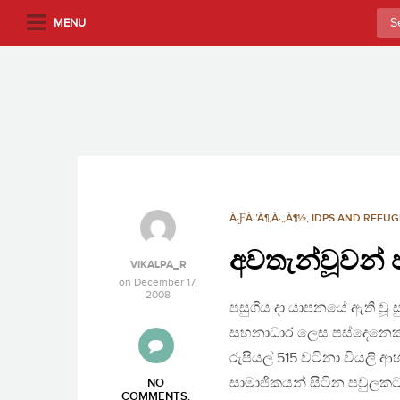
S
Sea
MENU
k
for:
i
p
t
o
m
a
i
n
À·ƑÀ·’À¶‚À·„À¶½
,
IDPS AND REFUG
c
අවතැන්වූවන් 
o
VIKALPA_R
n
on
December 17,
2008
t
පසුගිය දා යාපනයේ ඇති වූ
e
සහනාධාර ලෙස පස්දෙනෙකුග
n
රුපියල් 515 වටිනා වියලි
t
සාමාජිකයන් සිටින පවුලකට
NO
COMMENTS
.