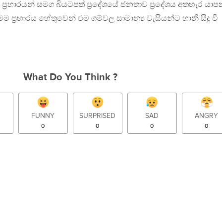
ප්‍රහාරයන් සමග බියටපත් ප්‍රදේශයේ ජනතාව ප්‍රදේශය අතහැර යා
 ප්‍රහාරය හේතුවෙන් එම ගම්වල සාමාන්‍ය වැසියන්ට හානි සිදු වී
What Do You Think ?
FUNNY
SURPRISED
SAD
ANGRY
0
0
0
0