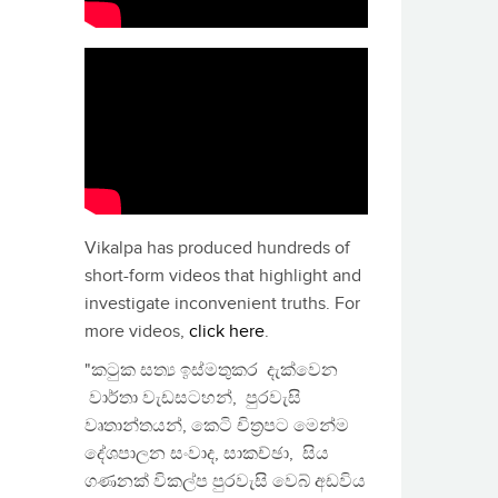
Vikalpa has produced hundreds of
short-form videos that highlight and
investigate inconvenient truths. For
more videos,
click here
.
"කටුක සත්‍ය ඉස්මතුකර දැක්වෙන
වාර්තා වැඩසටහන්, පුරවැසි
වෘතාන්තයන්, කෙටි චිත්‍රපට මෙන්ම
දේශපාලන සංවාද, සාකච්ඡා, සිය
ගණනක් විකල්ප පුරවැසි වෙබ් අඩවිය