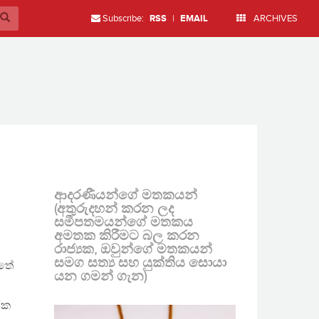
Subscribe:
RSS
|
EMAIL
ARCHIVES
ආදරණීයන්ගේ මතකයන්
(අතුරුදහන් කරන ලද
සමීපතමයන්ගේ මතකය
අමතක කිරීමට බල කරන
රාජ්‍යක, ඔවුන්ගේ මතකයන්
සමග සත්‍ය සහ යුක්තිය සොයා
්තේ
යන ගමන් ගැන)
රක