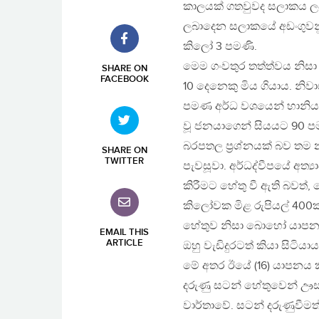
කාලයක් ගතවුවද සලාකය ලබා
ලබාදෙන සලාකයේ අඩංගුවනුයේ 
කිලෝ 3 පමණි.
මෙම ගංවතුර තත්ත්වය නිස
SHARE ON
FACEBOOK
10 දෙනෙකු මිය ගියාය. නිව
පමණ අර්ධ වශයෙන් හානියට 
වූ ජනයාගෙන් සියයට 90 පම
බරපතල ප්‍රශ්නයක් බව තම 
SHARE ON
TWITTER
පැවසූවා. අර්ධද්වීපයේ අත්‍
කිරීමට හේතු වී ඇති බවත්,
කිලෝවක මිළ රුපියල් 400ක්
හේතුව නිසා බොහෝ යාපනයේ 
EMAIL THIS
ARTICLE
ඔහු වැඩිදුරටත් කියා සිටියාය
මේ අතර ඊයේ (16) යාපනය කිලා
දරුණු සටන් හේතුවෙන් ඌසන් 
වාර්තාවේ. සටන් දරුණුවීමත