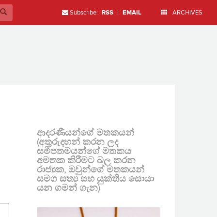
Subscribe:
RSS
|
EMAIL
ARCHIVES
ආදරණීයන්ගේ මතකයන්
(අතුරුදහන් කරන ලද
සමීපතමයන්ගේ මතකය
අමතක කිරීමට බල කරන
රාජ්‍යක, ඔවුන්ගේ මතකයන්
සමග සත්‍ය සහ යුක්තිය සොයා
යන ගමන් ගැන)