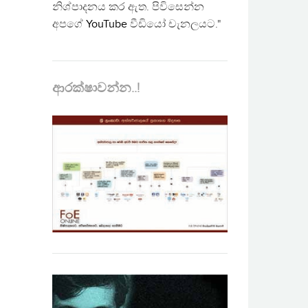
නිශ්පාදනය කර ඇත. පිවිසෙන්න
අපගේ
YouTube
වීඩියෝ චැනලයට."
ආරක්ෂාවන්න..!