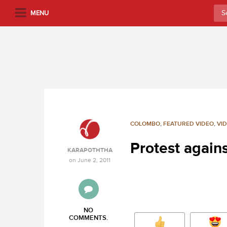
S
Sea
MENU
k
for:
i
p
t
o
m
a
i
n
COLOMBO
,
FEATURED VIDEO
,
VI
c
Protest again
o
KARAPOTHTHA
n
on
June 2, 2011
t
e
n
t
NO
COMMENTS
.