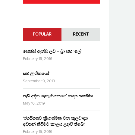
POPULAR
RECENT
සෙක්ස් ඇන්ඩ් ලව් – බ්‍රා සහ ‘ලේ’
February 15, 2016
සම ලිංගිකයෝ
September 9, 2013
පෑඩ් අඳින ගැහැනියකගේ හෘදය සාක්ෂිය
May 10, 2019
‘රහසිගතව ක්‍රියාත්මක වන කුලවාදය
අවසන් කිරීමට කාලය උදාවී තිබේ.’
February 15, 2016