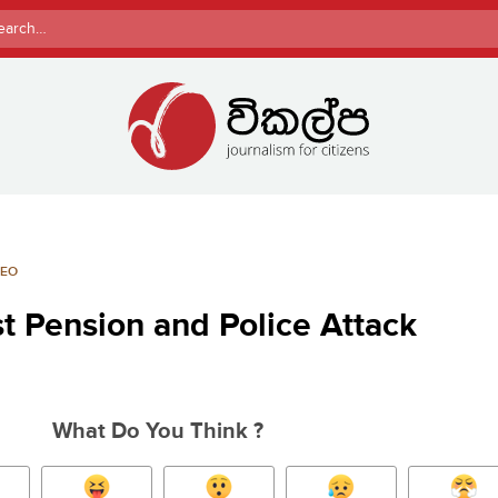
rch
DEO
st Pension and Police Attack
What Do You Think ?