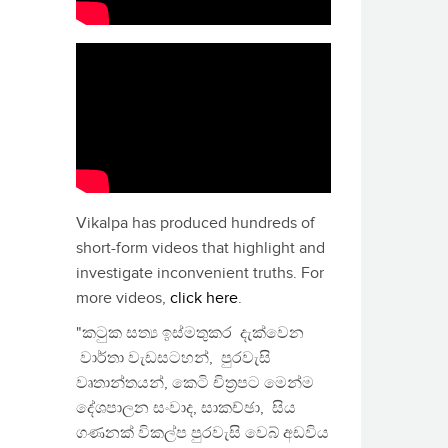
Vikalpa has produced hundreds of
short-form videos that highlight and
investigate inconvenient truths. For
more videos,
click here
.
"කටුක සත්‍ය ඉස්මතුකර දැක්වෙන
වාර්තා වැඩසටහන්, පුරවැසි
වෘතාන්තයන්, කෙටි චිත්‍රපට මෙන්ම
දේශපාලන සංවාද, සාකච්ඡා, සිය
ගණනක් විකල්ප පුරවැසි වෙබ් අඩවිය