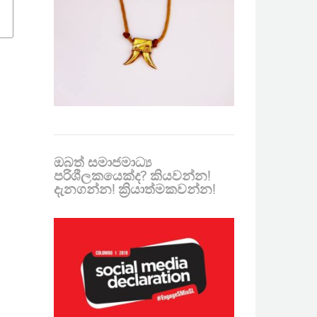
ඔබත් සමාජමාධ්‍ය
පරිශීලකයෙක්ද? කියවන්න!
දැනගන්න! ක්‍රියාත්මකවන්න!