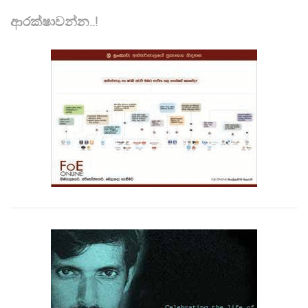
ආරක්ෂාවන්න..!