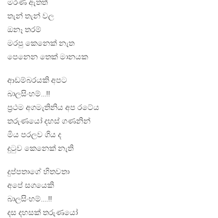
මරණ ඇතත්
තැන් තැන් වල
ඔනෑ තරම්
මරපු කෙනෙක් නැත
පෙනෙන තෙක් මානයක
ආඩම්බරයකි අපට
බාලසිංහම්…!!
ප්‍රථම අගමැතිනිය අප රටේය
තරුණයෝ දහස් ගණනින්
මිය පරලව ගිය ද
දුටුව කෙනෙක් නැති
දුප්පතාගේ හිතවතා
අපේ සගයෙකි
බාලසිංහම්….!!
දස දහසක් තරුණයෝ