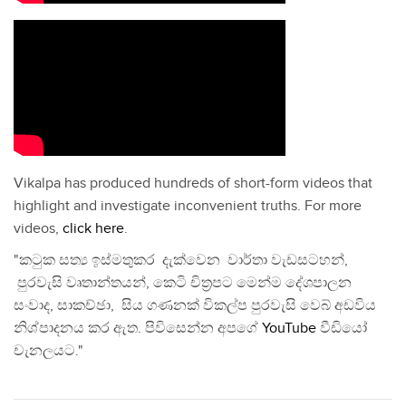
Vikalpa has produced hundreds of short-form videos that
highlight and investigate inconvenient truths. For more
videos,
click here
.
"කටුක සත්‍ය ඉස්මතුකර දැක්වෙන වාර්තා වැඩසටහන්,
පුරවැසි වෘතාන්තයන්, කෙටි චිත්‍රපට මෙන්ම දේශපාලන
සංවාද, සාකච්ඡා, සිය ගණනක් විකල්ප පුරවැසි වෙබ් අඩවිය
නිශ්පාදනය කර ඇත. පිවිසෙන්න අපගේ
YouTube
වීඩියෝ
චැනලයට."