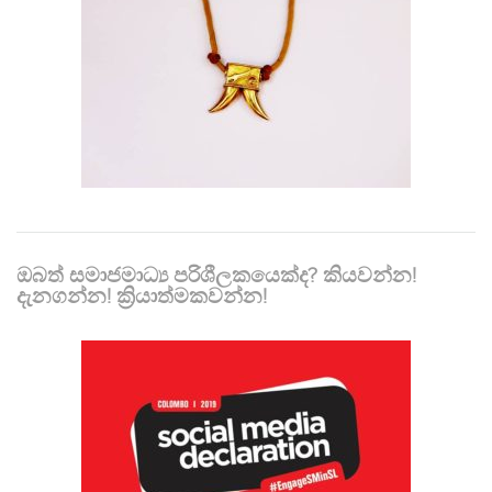
ඔබත් සමාජමාධ්‍ය පරිශීලකයෙක්ද? කියවන්න!
දැනගන්න! ක්‍රියාත්මකවන්න!