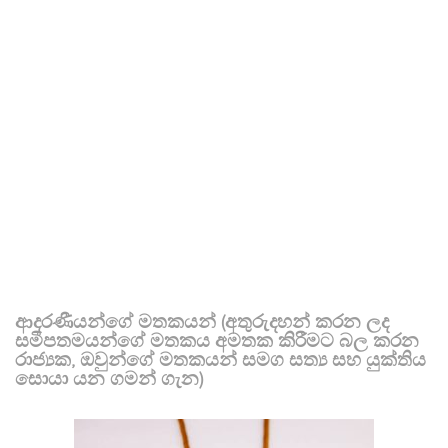
ආදරණීයන්ගේ මතකයන් (අතුරුදහන් කරන ලද
සමීපතමයන්ගේ මතකය අමතක කිරීමට බල කරන
රාජ්‍යක, ඔවුන්ගේ මතකයන් සමග සත්‍ය සහ යුක්තිය
සොයා යන ගමන් ගැන)