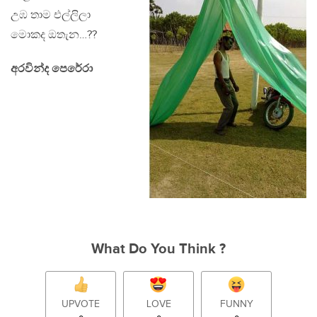
උඹ තාම එල්ලිලා
මොකද ඔතැන…??
අරවින්ද පෙරේරා
What Do You Think ?
UPVOTE
LOVE
FUNNY