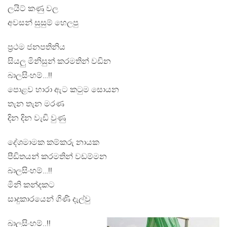
ලයිට් කණු වල
අවසන් සුසුම් හෙලපු
ප්‍රථම ජනපතිනිය
සියලු මිනිසුන් කරමතින් වඩින
බාලසිංහම්…!!
පොළව හාරා ඇට කටුම සොයන
තැන තැන මරණ
දින දින වැඩි වුණු
දේශමාමක කම්කරු නායක
පීඩිතයන් කරමතින් වඩම්මන
බාලසිංහම්…!!
මිනි කන්දකට
සාදුකාරයෙන් ගිණි දැල්වු
බාලසිංහම්..!!