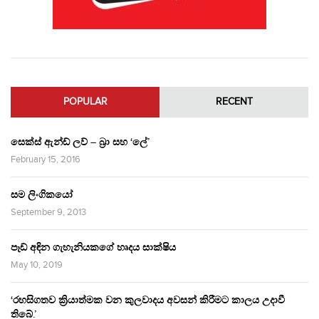
POPULAR
RECENT
සෙක්ස් ඇන්ඩ් ලව් – බ්‍රා සහ ‘ලේ’
February 15, 2016
සම ලිංගිකයෝ
September 9, 2013
පෑඩ් අඳින ගැහැනියකගේ හෘදය සාක්ෂිය
May 10, 2019
‘රහසිගතව ක්‍රියාත්මක වන කුලවාදය අවසන් කිරීමට කාලය උදාවී
තිබේ.’