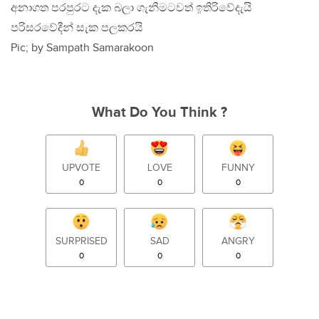
අනාගත පරපුරට දැක බලා ගැනීමටවත් ඉතිරිවේදැයි
පරිසරවේදීන් සැක පලකරයි
Pic; by Sampath Samarakoon
What Do You Think ?
UPVOTE
LOVE
FUNNY
0
0
0
SURPRISED
SAD
ANGRY
0
0
0