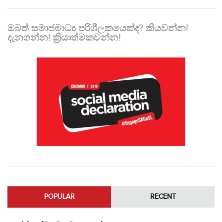
ඔබත් සමාජමාධ්‍ය පරිශීලකයෙක්ද? කියවන්න!
දැනගන්න! ක්‍රියාත්මකවන්න!
POPULAR
RECENT