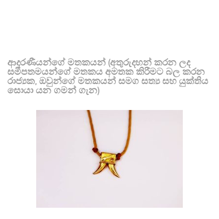
ආදරණීයන්ගේ මතකයන් (අතුරුදහන් කරන ලද
සමීපතමයන්ගේ මතකය අමතක කිරීමට බල කරන
රාජ්‍යක, ඔවුන්ගේ මතකයන් සමග සත්‍ය සහ යුක්තිය
සොයා යන ගමන් ගැන)