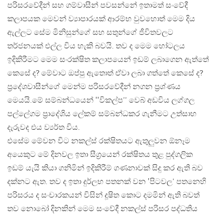
පරිසරවේදීන් සහ ගම්වාසීන් පවසන්නේ ඉතාමත් සංවේදී
කලාපයක මෙවන් ව්‍යාපාරයක් ආරම්භ වුවහොත් මෙම දිය
ඇල්ලට සේම මිනිසුන්ගේ සහ සතුන්ගේ ජීවිතවලට
තර්ජනයක් එල්ල විය හැකි බවයි. තව ද මෙම හෝටලය
ඉදිකිරීමට මෙම සංරක්ෂිත කලාපයෙන් ඉඩම් ලබාගෙන ඇත්තේ
කෙසේ ද? මේවාට ඔප්පු ඇතොත් ඒවා ලබා ගත්තේ කෙසේ ද?
ප්‍රදේශවාසීන්ගේ මෙන්ම පරිසරවේදීන් නගන ප්‍රශ්ණය
මෙයයි.මේ සම්බන්ධයෙන් ‛‛විකල්ප’’ වෙබ් අඩවිය ලග්ගල
පල්ලේගම ප්‍රාදේශිය ලේකම් සම්බන්ධකර ගැනීමට උත්සාහ
දැරුවද එය ව්‍යර්ත විය.
එසේම මේවන විට නකල්ස් රක්ෂිතයට ඇතුලුවන ඕනෑම
අයෙකුට මේ දිනවල ඉතා සීග්‍රයෙන් රක්ෂිතය තුළ පුද්ගලික
ඉඩම් යැයි කියා ගනිමින් ඉදිකිරීම් ගණනාවක් සිදු කර ඇති බව
දක්නට ඇත. තව ද ඉතා දුර්ලභ පතනක් වන ‛පිටවල’ පතනෙහි
පරිසරය ද සංචාරකයන් විසින් දූෂිත කොට දමමින් ඇති බවත්
තව නොබෝ දිනකින් මෙම සංවේදී නකල්ස් පරිසර පද්ධතිය