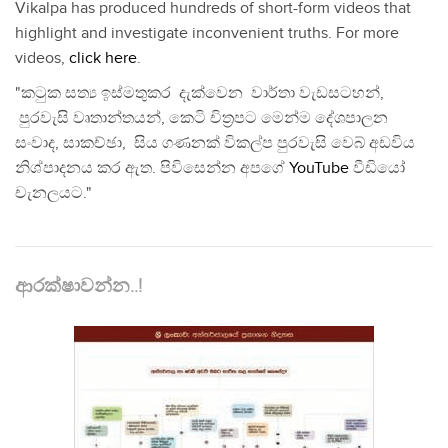
Vikalpa has produced hundreds of short-form videos that
highlight and investigate inconvenient truths. For more
videos,
click here
.
"කටුක සත්‍ය ඉස්මතුකර දැක්වෙන වාර්තා වැඩසටහන්,
පුරවැසි වෘතාන්තයන්, කෙටි චිත්‍රපට මෙන්ම දේශපාලන
සංවාද, සාකච්ඡා, සිය ගණනක් විකල්ප පුරවැසි වෙබ් අඩවිය
නිශ්පාදනය කර ඇත. පිවිසෙන්න අපගේ
YouTube
වීඩියෝ
චැනලයට."
ආරක්ෂාවන්න..!