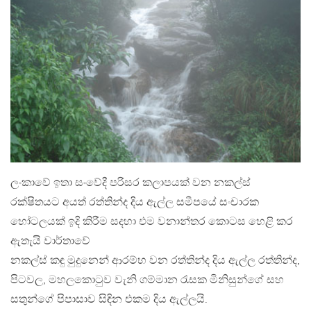
ලංකාවේ ඉතා සංවේදී පරිසර කලාපයක් වන නකල්ස්
රක්ෂිතයට අයත් රත්තින්ද දිය ඇල්ල සමීපයේ සංචාරක
හෝටලයක් ඉදි කිරීම සදහා එම වනාන්තර කොටස හෙළි කර
ඇතැයි වාර්තාවේ
නකල්ස් කඳු මුදුනෙන් ආරම්භ වන රත්තින්ද දිය ඇල්ල රත්තින්ද,
පිටවල, මහලකොටුව වැනි ගම්මාන රැසක මිනිසුන්ගේ සහ
සතුන්ගේ පිපාසාව සිඳින එකම දිය ඇල්ලයි.