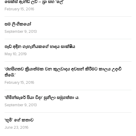
සෙක්ස් ඇන්ඩ් ලව් – බ්‍රා සහ ‘ලේ’
February 15, 2016
සම ලිංගිකයෝ
September 9, 2013
පෑඩ් අඳින ගැහැනියකගේ හෘදය සාක්ෂිය
May 10, 2019
‘රහසිගතව ක්‍රියාත්මක වන කුලවාදය අවසන් කිරීමට කාලය උදාවී
තිබේ.’
February 15, 2016
‘හිමින්සැරේ පියා විදා‘ සුනිලා සමුගත්තා ය.
September 9, 2013
‘භූමි’ ගේ කතාව
June 23, 2016