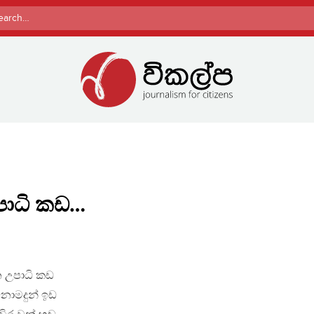
rch
පාධි කඩ…
 උපාධි කඩ
නොමදුන් ඉඩ