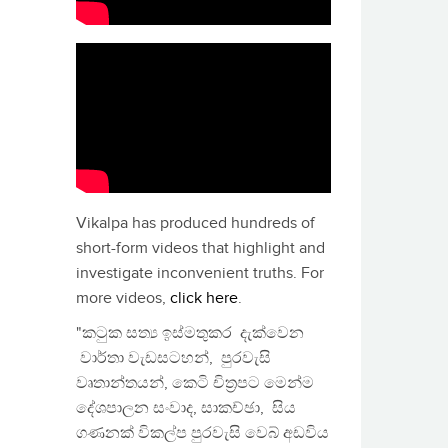
Vikalpa has produced hundreds of
short-form videos that highlight and
investigate inconvenient truths. For
more videos,
click here
.
"කටුක සත්‍ය ඉස්මතුකර දැක්වෙන
වාර්තා වැඩසටහන්, පුරවැසි
වෘතාන්තයන්, කෙටි චිත්‍රපට මෙන්ම
දේශපාලන සංවාද, සාකච්ඡා, සිය
ගණනක් විකල්ප පුරවැසි වෙබ් අඩවිය