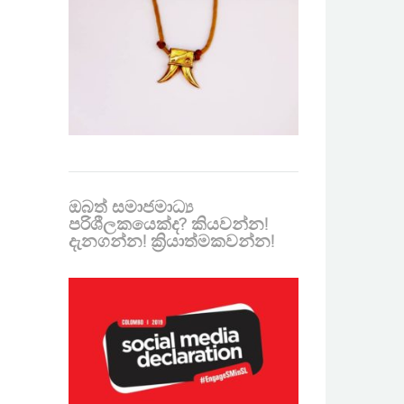
ඔබත් සමාජමාධ්‍ය
පරිශීලකයෙක්ද? කියවන්න!
දැනගන්න! ක්‍රියාත්මකවන්න!