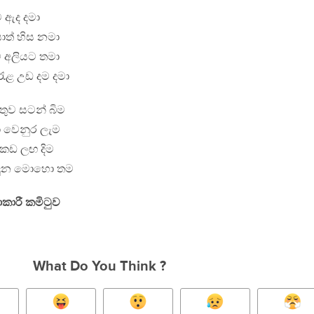
 ඇද දමා
ත් හිස නමා
ේ අලියට තමා
ැළ උඩ දම දමා
ැතුව සටන් බිම
ා වෙනුර ලැම
කඩ ලඟ දිම
ැරදුන මොහො තම
ියාකාරී කමිටුව
What Do You Think ?