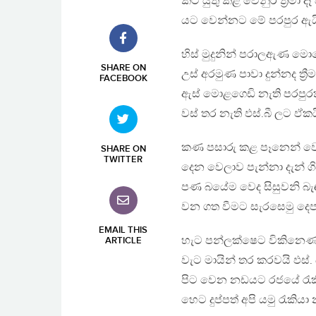
කට යුතු කළ වෙනුර ත්‍රීමා ද
යට වෙන්නට මේ පරපුර ඇය
හිස් මුදුනින් පරාලඇණ මොල
SHARE ON
උස් අරමුණ පාවා දුන්නද ත්‍ර
FACEBOOK
ඇස් මොළගෙඩි නැති පරප
වස් තර නැති ඵස්.බී ලට ඵ්ක
කණ පසාරු කළ පෑනෙන් වෙනු
SHARE ON
TWITTER
දෙන වෙලාව පැන්නා දැන් ග
පණ බයේම වෙද සිසුවනි බැ
වන ගත වීමට සැරසෙමු දෙප
EMAIL THIS
හැට පන්ලක්ෂෙට විකිනෙණ
ARTICLE
වැට මායින් තර කරවයි ඵස්
පිට වෙන නඩයට රජයේ රැක
හෙට දුප්පත් අපි යමු රැකිය