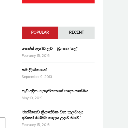
POPULAR
RECENT
සෙක්ස් ඇන්ඩ් ලව් – බ්‍රා සහ ‘ලේ’
February 15, 2016
සම ලිංගිකයෝ
September 9, 2013
පෑඩ් අඳින ගැහැනියකගේ හෘදය සාක්ෂිය
May 10, 2019
‘රහසිගතව ක්‍රියාත්මක වන කුලවාදය
අවසන් කිරීමට කාලය උදාවී තිබේ.’
February 15, 2016