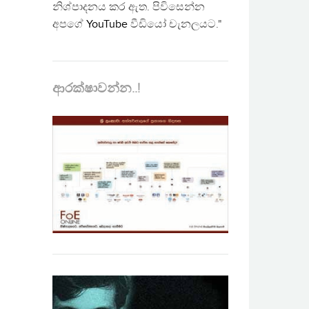
නිශ්පාදනය කර ඇත. පිවිසෙන්න
අපගේ
YouTube
වීඩියෝ චැනලයට."
ආරක්ෂාවන්න..!