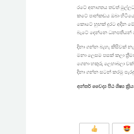
රටේ අනාගතය තවත් මුල්ලට
කටේ පාන්කඬය ඔබා හිටියො
කොටේ හුඟක් දුරට අදින ම
බැටේ දෙන්නෙ ධනපතියන් ර
දිනා ගන්න බැහැ කිසිවක් න
මනා ලෙසම පසක් කලා ත්‍රීම
ගෙනා හකුරු ලෙහාබලා වක්
දිනා ගන්න සටන් කරමු ප
අන්තර් වෛද්‍ය පීඨ ශිෂ්‍ය ක්‍ර