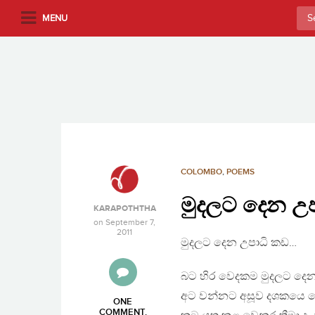
S
Sea
MENU
k
for:
i
p
t
o
m
a
i
n
COLOMBO
,
POEMS
c
මුදලට දෙන උ
o
KARAPOTHTHA
n
on
September 7,
2011
t
මුදලට දෙන උපාධි කඩ…
e
n
බට හිර වෙදකම මුදලට දෙන
t
අට වන්නට අසූව දශක‍යෙ 
ONE
COMMENT
.