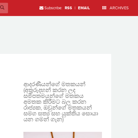
Subscribe:
RSS
|
EMAIL
ARCHIVES
ආදරණීයන්ගේ මතකයන්
(අතුරුදහන් කරන ලද
සමීපතමයන්ගේ මතකය
අමතක කිරීමට බල කරන
රාජ්‍යක, ඔවුන්ගේ මතකයන්
සමග සත්‍ය සහ යුක්තිය සොයා
යන ගමන් ගැන)