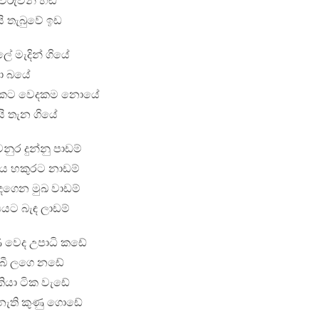
ෑ විරුවන් හඬ
ි තැබුවේ ඉඩ
ේ මැදින් ගියේ
ීමා බයේ
ුරකට වෙදකම නොයේ
යි තැන ගියේ
ර දුන්නු පාඩම්
ිය හකුරට නාඩම්
ඳගෙන මුඛ වාඩම්
යට බැඳ ලාඩම්
 වෙද උපාධි කඩේ
. බී ලගෙ නඩේ
ියා ටික වැඩේ
ා නැති කුණු ගොඩේ