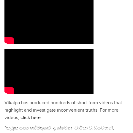
Vikalpa has produced hundreds of short-form videos that
highlight and investigate inconvenient truths. For more
videos,
click here
.
"කටුක සත්‍ය ඉස්මතුකර දැක්වෙන වාර්තා වැඩසටහන්,