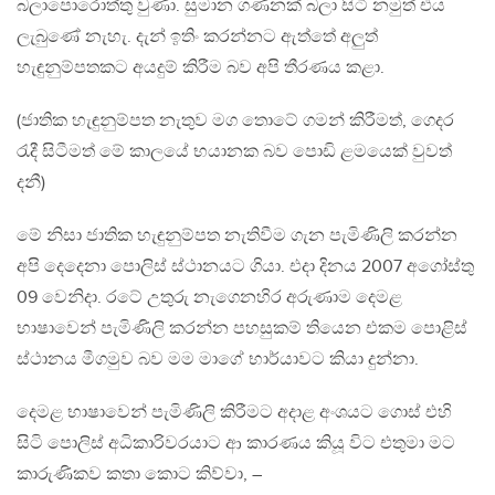
බලාපොරොත්තු වුණා. සුමාන ගණනක් බලා සිටි නමුත් එය
ලැබුණේ නැහැ. දැන් ඉතිං කරන්නට ඇත්තේ අලුත්
හැඳුනුම්පතකට අයදුම් කිරීම බව අපි තීරණය කළා.
(ජාතික හැඳුනුම්පත නැතුව මග තො‍ටේ ගමන් කිරීමත්, ගෙදර
රැදී සිටීමත් මේ කාලයේ භයානක බව පොඩි ළමයෙක් වුවත්
දනී)
මේ නිසා ජාතික හැඳුනුම්පත නැතිවීම ගැන පැමිණිලි කරන්න
අපි දෙදෙනා පොලිස් ස්ථානයට ගියා. එදා දිනය 2007 අගෝස්තු
09 වෙනිදා. රටේ උතුරු නැගෙනහිර අරුණාම දෙමළ
භාෂාවෙන් පැමිණිලි කරන්න පහසුකම් තියෙන එකම පොළිස්
ස්ථානය මීගමුව බව මම ම‍ාගේ භාර්යාවට කියා දුන්නා.
දෙමළ භාෂාවෙන් පැමිණිලි කිරීමට අදාළ අංශයට ගොස් එහි
සිටි පොලිස් අ‍ධිකාරිවරයාට ආ කාරණය කියූ විට එතුමා මට
කාරුණිකව කතා කොට කිව්වා, –