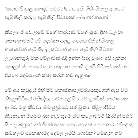
˝ඔයාට සිංහල හොඳට පුළුවන්නෙ…ඉතිං ගිහිං සිංහල අංශයට
පැමිණිලි කරලා පැමිණිලි පිටපතක් ලබා ගන්නකෝ ˝
කියලා. ඒ වෙලාවේ මගේ භාර්යාව මගේ මූණ දිහා බැලුවා.
කොහොමහරි අපි දෙන්නා අදාළ අංශයට ගිහින් සිංහල
භාෂාවෙන් පැමිණිල්ල සටහන් කළා. පැමිණිලි පිටපත
ලැබෙනතුරු ටික වේලාවක් රැඳී ඉන්න සිද්ද වුණා. අපි දැක්කා
පොලිස් ස්ථානයේ වෙන තැනක පොඩි ළමයි පිරිසක් ඉන්නවා.
එයාලා දෙමළෙන් කතා කරන හඬ ඇහුණා.
මේ අය කවුදැයි එහි සිටි කොස්තාපල්වරයෙකුගෙන් ඇසු විට
කිඹුලාපිටියේ රතිඤ්ඤා කම්හලේ සිට මේ ළමයින් බේරාගෙන
ආ බව ඔහු කිව්වා. මම පුදුමයට පත් වුණා. කිඹුලාපිටිය
කියන්නේ මීගමුව බස් නැවතුමේ සිට කිලෝමීටර් 12 දුරින් පිහිටි
සිංහල බහුතරයක් ජීවත් වෙන ගම්මානයක්. එතකොට රතිඤ්ඤා
කම්හලට කො‍‍ෙහාමද දෙමළ ළමයි ගොඩක්? මේගැන තව