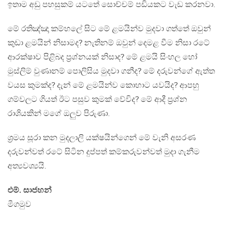
ඉතාම අඩු පහසුකම් යටතේ සොච්චම් පඩියකට වැඩ කරනවා.
මේ රතිඤ්ඤා කම්හලේ සිට මේ ළමයින්ව මුදවා ගත්තේ ඔවුන්
කුඩා ළමයින් නිසාමද? නැතිනම් ඔවුන් දෙමළ වීම නිසා රටේ
ආරක්ෂාව පිළිබද ප්‍රශ්නයක් නිසාද? මේ ළමයි සිංහල හෝ
මුස්ලිම් වුණානම් පොලිසිය මුදවා ගනීද? මේ දරුවන්ගේ ඇත්ත
වයස කුමක්ද? දැන් මේ ළමයින්ව කොහාට යවයිද? ආපහු
ගම්වලට ගියත් ඊට පසුව කුමක් වේවිද? මේ ආදී ප්‍රශ්න
රාශියකින් මගේ ඔලුව පිරුණා.
ශ්‍රමය සූරා කන මුදලාලි යක්ෂයින්ගෙන් මේ වැනි අසරණ
දරුවන්වත් රටේ සිටින දුප්පත් කම්කරුවන්වත් මුදා ගැනීම
අත්‍යවශ්‍යයි.
එම්. සාජහන්
මීගමුව