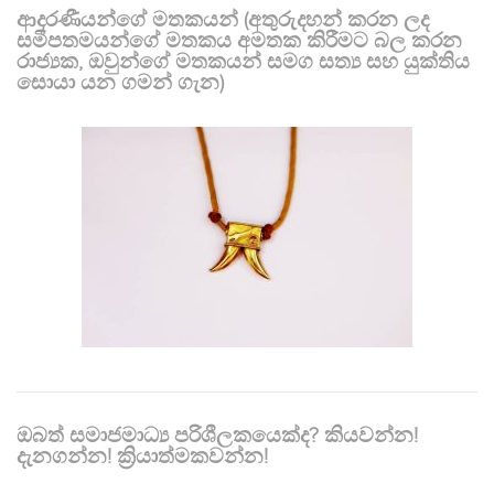
ආදරණීයන්ගේ මතකයන් (අතුරුදහන් කරන ලද
සමීපතමයන්ගේ මතකය අමතක කිරීමට බල කරන
රාජ්‍යක, ඔවුන්ගේ මතකයන් සමග සත්‍ය සහ යුක්තිය
සොයා යන ගමන් ගැන)
ඔබත් සමාජමාධ්‍ය පරිශීලකයෙක්ද? කියවන්න!
දැනගන්න! ක්‍රියාත්මකවන්න!