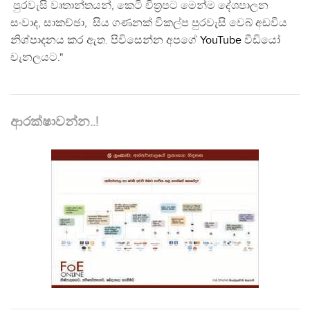
පුරවැසි වෘතාන්තයන්, කෙටි චිත්‍රපට මෙන්ම දේශපාලන
සංවාද, සාකච්ඡා, සිය ගණනක් විකල්ප පුරවැසි වෙබ් අඩවිය
නිශ්පාදනය කර ඇත. පිවිසෙන්න අපගේ
YouTube
වීඩියෝ
චැනලයට."
ආරක්ෂාවන්න..!