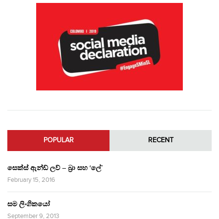
POPULAR
RECENT
සෙක්ස් ඇන්ඩ් ලව් – බ්‍රා සහ ‘ලේ’
February 15, 2016
සම ලිංගිකයෝ
September 9, 2013