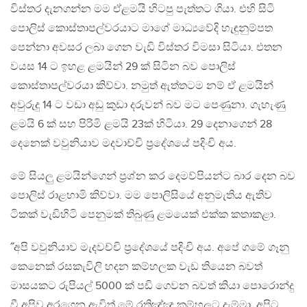
විස්තර දැනගන්න මම ඒළමයි හිටපු පැත්තට ගියා. එහි සිටි
පොලිස් කොස්තාපල්වරයා‍ට ම‍ාගේ මාධ්‍යවේදි හැඳුනුම්පත
පෙන්නා අවසර ලබ‍ා ගෙන වැඩි විස්තර විමසා සිටියා. එතන
වයස 14 ට ඉහළ ළමයින් 29 ක් සිටින බව පොලිස්
කොස්තාපල්වරයා කිව්වා. නමුත් ඇත්තටම නම් ඒ ළමයින්
අවුරුදු 14 ට වඩා අඩු කුඩා දරුවන් බව මට පෙණුනා. ගැහැණු
ළමයි 6 ක් සහ පිරිමි ළමයි 23ක් හිටියා. 29 දෙනාගෙන් 28
දෙනෙක් වවුනියාව මදවාච්චි ප්‍රදේශයේ පදිංචි අය.
මේ සියලු ළමයින්ගෙන් ප්‍රශ්න කර දෙමව්පියන්ට බාර දෙන බව
පොලිස් රාළහාමි කිව්වා. මම පොලිසියේ අනුමැතිය ඇතිව
ටිකක් වැඩිහිටි පෙනුමක් තිබුණු ළමයෙක් එක්ක කතාකළා.
˝අපි වවුනියාව මැදවච්චි ප්‍රදේශයේ පදිංචි අය. අපේ ගමේ ගෑනු
කෙනෙක් රසකැවිලි හදන කම්හලක වැඩ තියෙන බවත්
මාසයකට රුපියල් 5000 ක් පඩි ගෙවන බවත් කියා පොරොන්දු
වී අපිව අරගෙන ඇවිත් මේ රතිඤ්ඤා කම්හලට දැම්මා. අපිට