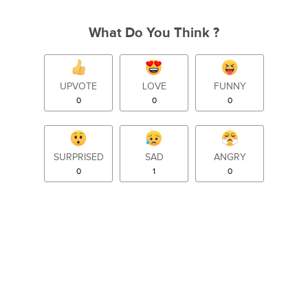
What Do You Think ?
UPVOTE
LOVE
FUNNY
0
0
0
SURPRISED
SAD
ANGRY
0
1
0