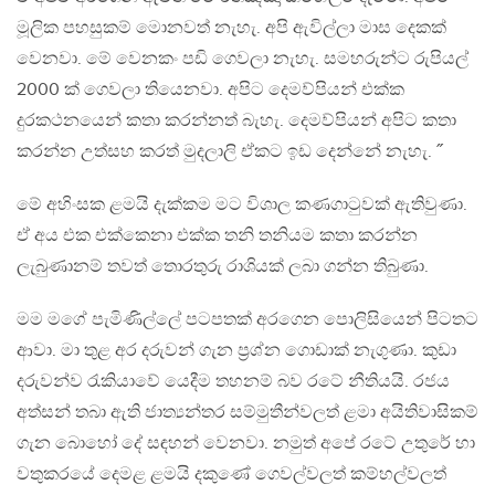
මූලික පහසුකම් මොනවත් නැහැ. අපි ඇවිල්ලා මාස දෙකක්
වෙනවා. මේ වෙනකං පඩි ගෙවලා නැහැ. සමහරුන්ට රුපියල්
2000 ක් ගෙවලා තියෙනවා. අපිට දෙමව්පියන් එක්ක
දුරකථනයෙන් කතා කරන්නත් බැහැ. දෙමව්පියන් අපිට කතා
කරන්න උත්සහ කරත් මුදලාලි ඒකට ඉඩ දෙන්නේ නැහැ. ˝
මේ අහිංසක ළමයි දැක්කම මට විශාල කණගාටුවක් ඇතිවුණා.
ඒ අය එක එක්කෙනා එක්ක තනි තනියම කතා කරන්න
ලැබුණානම් තවත් තොරතුරු රාශියක් ලබා ගන්න තිබුණා.
මම මගේ පැමිණිල්ලේ පටපතක් අරගෙන පොලිසියෙන් පිටතට
ආවා. මා තුළ අර දරුවන් ගැන ප්‍රශ්න ගොඩාක් නැගුණා. කුඩා
දරුවන්ව රැකිය‍ාවේ යෙදීම තහනම් බව රටේ නීතියයි. රජය
අත්සන් තබා ඇති ජාත්‍යන්තර සම්මුතීන්වලත් ළමා අයිතිවාසිකම්
ගැන බොහෝ දේ සඳහන් වෙනවා. නමුත් අපේ රටේ උතුරේ හා
වතුකරයේ දෙමළ ළමයි දකුණේ ගෙවල්වලත් කම්හල්වලත්