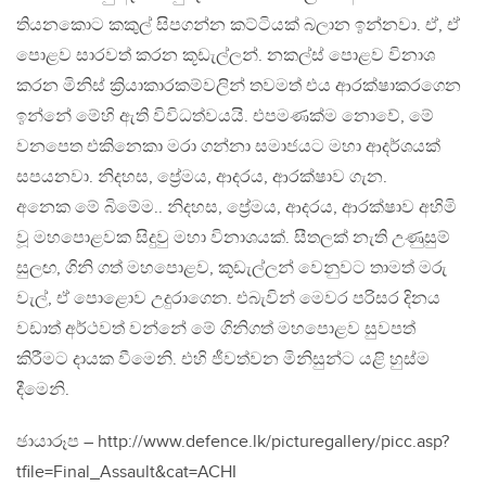
තියනකොට කකුල් සිපගන්න කට්ටියක් බලාන ඉන්නවා. ඒ, ඒ
පොළව සාරවත් කරන කූඩැල්ලන්. නකල්ස් පොළව විනාශ
කරන මිනිස් ක්‍රියාකාරකම්වලින් තවමත් එය ආරක්ෂාකරගෙන
ඉන්නේ මේහි ඇති විවිධත්වයයි. එපමණක්ම නොවේ, මේ
වනපෙත එකිනෙකා මරා ගන්නා සමාජයට මහා ආදර්ශයක්
සපයනවා. නිදහස, ප්‍රේමය, ආදරය, ආරක්ෂාව ගැන.
අනෙක මේ බිමේම.. නිදහස, ප්‍රේමය, ආදරය, ආරක්ෂාව අහිමි
වූ මහපොළවක සිදුවු මහා විනාශයක්. සීතලක් නැති උණුසුම්
සුලඟ, ගිනි ගත් මහපොළව, කූඩැල්ලන් වෙනුවට තාමත් මරු
වැල්, ඒ පොළොව උදුරාගෙන. එබැවින් මෙවර පරිසර දිනය
වඩාත් අර්ථවත් වන්නේ මේ ගිනිගත් මහපොළව සුවපත්
කිරීමට දායක වීමෙනි. එහි ජීවත්වන මිනිසුන්ට යළි හුස්ම
දීමෙනි.
ඡායාරූප – http://www.defence.lk/picturegallery/picc.asp?
tfile=Final_Assault&cat=ACHI