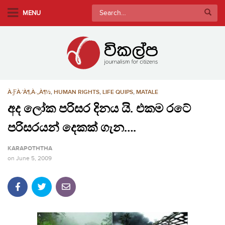
S
Search
MENU
k
for:
i
p
t
o
m
À·ƑÀ·’À¶‚À·„À¶½
,
HUMAN RIGHTS
,
LIFE QUIPS
,
MATALE
a
i
අද ලෝක පරිසර දිනය යි. එකම රටේ
n
පරිසරයන් දෙකක් ගැන….
c
o
KARAPOTHTHA
n
on
June 5, 2009
t
e
n
t