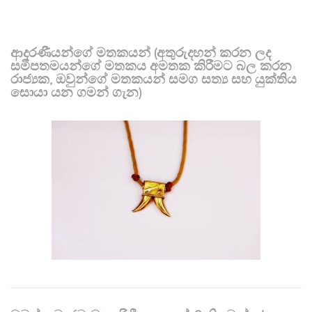
ආදරණීයන්ගේ මතකයන් (අතුරුදහන් කරන ලද
සමීපතමයන්ගේ මතකය අමතක කිරීමට බල කරන
රාජ්‍යක, ඔවුන්ගේ මතකයන් සමග සත්‍ය සහ යුක්තිය
සොයා යන ගමන් ගැන)