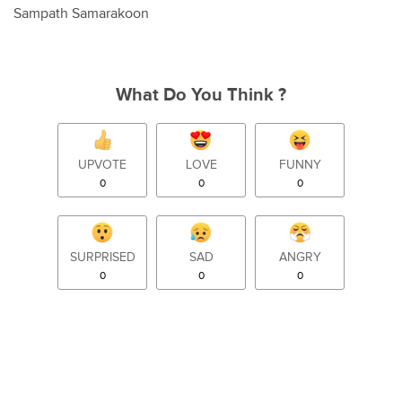
Sampath Samarakoon
What Do You Think ?
UPVOTE
LOVE
FUNNY
0
0
0
SURPRISED
SAD
ANGRY
0
0
0