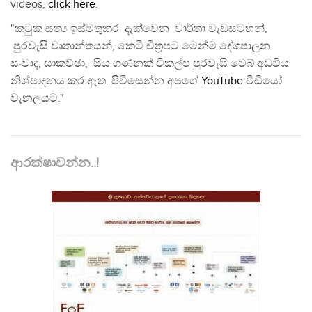
videos,
click here
.
"කටුක සත්‍ය ඉස්මතුකර දැක්වෙන වාර්තා වැඩසටහන්,
පුරවැසි වෘතාන්තයන්, කෙටි චිත්‍රපට මෙන්ම දේශපාලන
සංවාද, සාකච්ඡා, සිය ගණනක් විකල්ප පුරවැසි වෙබ් අඩවිය
නිශ්පාදනය කර ඇත. පිවිසෙන්න අපගේ
YouTube
වීඩියෝ
චැනලයට."
ආරක්ෂාවන්න..!