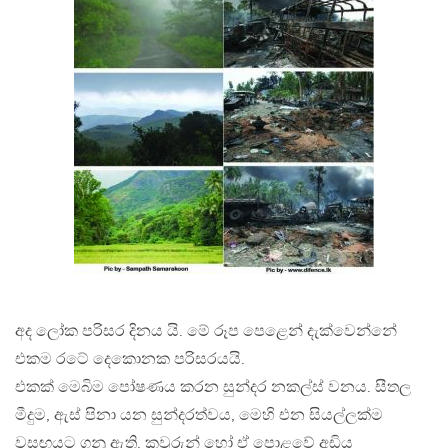
අද ලෝක පරිසර දිනය යි. මේ රූප පෙළෙන් දැක්වෙන්නේ
එකම රටේ දෙකොනක පරිසරයයි.
එකක් මෙබිම පෝෂණය කරන සුන්දර නකල්ස් වනය. සීතල
මීදුම, ඇස් පිනා යන සුන්දරත්වය, මෙහි එන සියල්ලක්ම
වසඟයට ගනු ඇති. කවුරුන් හෝ ඒ පොළවේ අඩිය