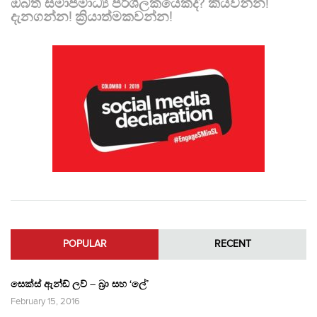
ඔබත් සමාජමාධ්‍ය පරිශීලකයෙක්ද? කියවන්න!
දැනගන්න! ක්‍රියාත්මකවන්න!
POPULAR
RECENT
සෙක්ස් ඇන්ඩ් ලව් – බ්‍රා සහ ‘ලේ’
February 15, 2016