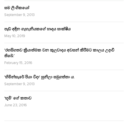
සම ලිංගිකයෝ
September 9, 2013
පෑඩ් අඳින ගැහැනියකගේ හෘදය සාක්ෂිය
May 10, 2019
‘රහසිගතව ක්‍රියාත්මක වන කුලවාදය අවසන් කිරීමට කාලය උදාවී
තිබේ.’
February 15, 2016
‘හිමින්සැරේ පියා විදා‘ සුනිලා සමුගත්තා ය.
September 9, 2013
‘භූමි’ ගේ කතාව
June 23, 2016