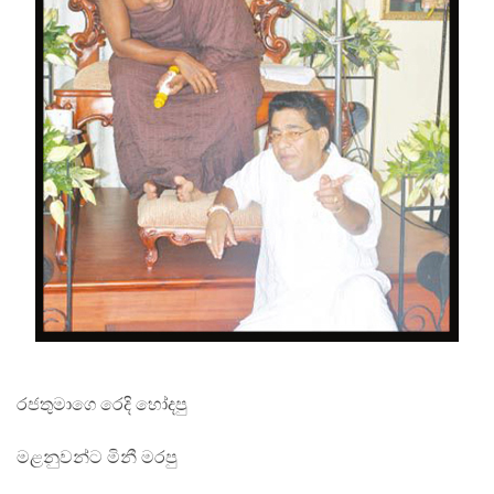
රජතුමාගෙ රෙදි හෝදපු
මළනුවන්ට මිනී මරපු