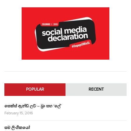
POPULAR
RECENT
සෙක්ස් ඇන්ඩ් ලව් – බ්‍රා සහ ‘ලේ’
February 15, 2016
සම ලිංගිකයෝ