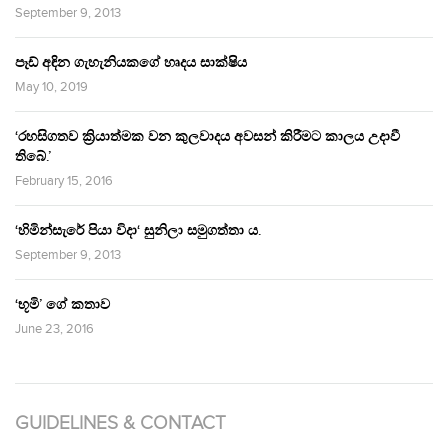
September 9, 2013
පෑඩ් අඳින ගැහැනියකගේ හෘදය සාක්ෂිය
May 10, 2019
‘රහසිගතව ක්‍රියාත්මක වන කුලවාදය අවසන් කිරීමට කාලය උදාවී
තිබේ.’
February 15, 2016
‘හිමින්සැරේ පියා විදා‘ සුනිලා සමුගත්තා ය.
September 9, 2013
‘භූමි’ ගේ කතාව
June 23, 2016
GUIDELINES & CONTACT