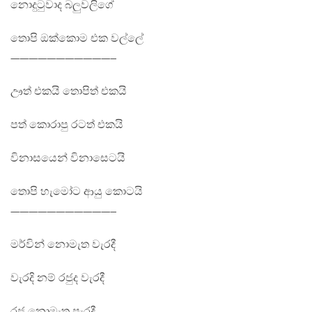
නොදුටුවාද බලුවලිගේ
තොපි ඔක්කොම එක වල්ලේ
———————————–
ඌත් එකයි තොපිත් එකයි
පත් කොරාපු රටත් එකයි
විනාසයෙන් විනාසෙටයි
තොපි හැමෝට ආයු කොටයි
———————————–
මර්වින් නොමැත වැරදී
වැරදි නම් රජුද වැරදී
රජු නොමැත පැරදී