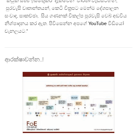
"කටුක සත්‍ය ඉස්මතුකර දැක්වෙන වාර්තා වැඩසටහන්,
පුරවැසි වෘතාන්තයන්, කෙටි චිත්‍රපට මෙන්ම දේශපාලන
සංවාද, සාකච්ඡා, සිය ගණනක් විකල්ප පුරවැසි වෙබ් අඩවිය
නිශ්පාදනය කර ඇත. පිවිසෙන්න අපගේ
YouTube
වීඩියෝ
චැනලයට."
ආරක්ෂාවන්න..!