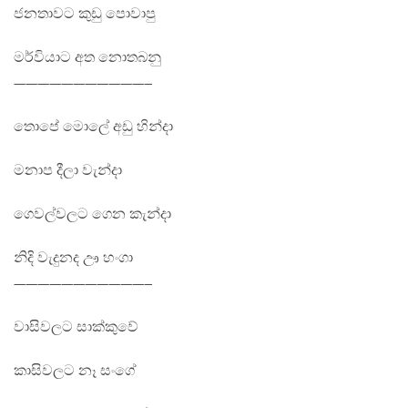
ජනතාවට කුඩු පොවාපු
මර්වියාට අත නොතබනු
———————————–
තොපේ මොලේ අඩු හින්දා
මනාප දීලා වැන්දා
ගෙවල්වලට ගෙන කැන්දා
නිදි වැදුනද ඌ හංගා
———————————–
වාසිවලට සාක්කුවේ
කාසිවලට නෑ සංගේ