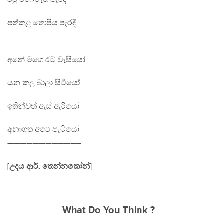
පත්කළ තොපිය පැරදී
———————————–
අනේ මගෙ රට වැසියෝ
යන කල බාලා සිටියෝ
ඉතින්වත් ඇස් ඇරියෝ
අනාගත අපෙ පැටියෝ
———————————–
[
උදය ආර්. තෙන්නකෝන්
]
What Do You Think ?