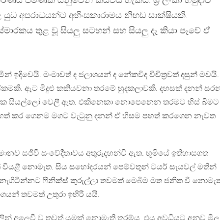
ණය පමණක් යනුවෙන් කියවිය හැකිය. ශ‍්‍රී ලංකා හමුදාව
කළ යුධ අපරාධයන්ට අහිංසකාරාමය නිහඩ සාක්ෂියකි.
්මාරකය තුළ වූ සියලු සටහන් සහ සියලු දෑ කියා පෑවේ ඒ
 ඉදිවෙයි. මංමාවත් ද ජලාශයන් ද නේකවිද විචිත‍්‍රවත් දසුන් මවයි.
ිස්කමකි. ඇට මිදුළු කකියවනා තරමේ හුදකලාවකි. දහසක් දනන් සර
්‍රාවක සියල්ලෝ වෙලී ඇත. එකිනෙකා නොපෙනෙන තරමට හිස් බිමට
පහත් කර ගෙනම මගට වැටුනු දනන් ඒ හිසම පහත් කරගෙන නැවත
 මානව සජීවී සංවේදීතාවය අතුරුදහන්වී ඇත. භූමියේ ඉතිහාසගත
 වියළී නොමැත. සිය සහෝදරයන් පෙම්වතුන් ටයර් සෑයවල් මතින්
් නැගිටින්නට ෆීනික්ස් කුරුල්ලා තවමත් මෙබිම මත ජනිත වී නොමැ
ගයන් තවමත් උතුරා ඉහිරී යයි.
දලින් අලෙවී වූ තවත් යමක් නොමැති තරම්ය. එය අවධියට අනුව මිල