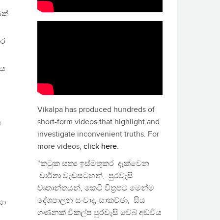
ක්
තර
ය.
Vikalpa has produced hundreds of
short-form videos that highlight and
ම
investigate inconvenient truths. For
more videos,
click here
.
"කටුක සත්‍ය ඉස්මතුකර දැක්වෙන
වාර්තා වැඩසටහන්, පුරවැසි
වෘතාන්තයන්, කෙටි චිත්‍රපට මෙන්ම
දේශපාලන සංවාද, සාකච්ඡා, සිය
සා
ගණනක් විකල්ප පුරවැසි වෙබ් අඩවිය