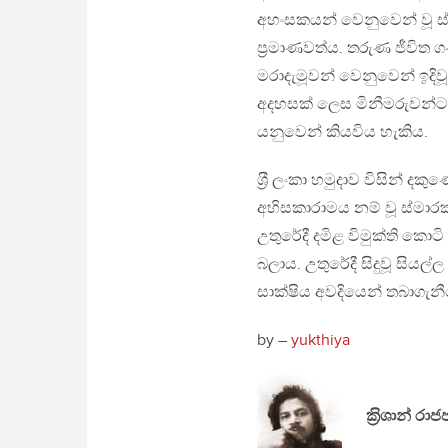
අහංසකයන් වෙනුවෙන් වූ
ප‍්‍රමාණවත්ය. තරුණ ජීවිත
මරාදැමූවන් වෙනුවෙන් ඉදි
අදහසක් ලෙස මිනීමරුවන්
යනුවෙන් කියවිය හැකිය.
ශ‍්‍රී ලංකා හමුදාව විසින් 
අහිසකාරාමය නම් වූ ස්මාරක
උතුරේදී දමිළ විමුක්ති කො
බලාය. උතුරේදී සිදුවූ සිය
සාක්ෂිය අවදියෙන් තබාගැන
by –
yukthiya
ක‍්‍රිශාන් ර