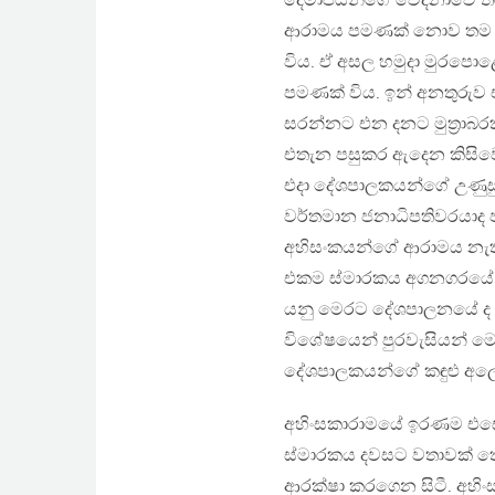
දෙමාපියන්ගේ වේදනාවෙ ත
ආරාමය පමණක් නොව තම හෘ
විය. ඒ අසල හමුදා මුරපොළේ
පමණක් විය. ඉන් අනතුරුව ඒ
සරන්නට එන දනට මුත‍්‍රාබ
එතැන පසුකර ඇදෙන කිසිවෙ
එදා දේශපාලකයන්ගේ උණුස
වර්තමාන ජනාධිපතිවරයාද පැ
අහිසංකයන්ගේ ආරාමය නැති
එකම ස්මාරකය අගනගරයේ ද
යනු මෙරට දේශපාලනයේ ද පු
විශේෂයෙන් පුරවැසියන් ම
දේශපාලකයන්ගේ කඳුළු අලෙව
අහිංසකාරාමයේ ඉරණම එසේ 
ස්මාරකය දවසට වතාවක් තේ
ආරක්ෂා කරගෙන සිටී. අහිං