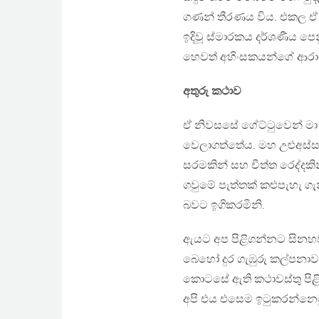
ගණන් තීරණය විය. එකල ඒ අම
ඉදිවූ ස්මාරකය දර්ශණීය ප
හෙවත් අහිංසකයන්ගේ ආරා
අතුරු කථාව
ඒ නිවසසේ ගේට්ටුවෙන් මා 
වෙලාගත්තේය. මහ උළුඅස්සට
සරමකින් සහ චීත්ත රෙද්දකින
ගවුමේ පැත්තක් කළුපැහැ 
බවට ඉගිකරමිනි.
ඇයට අප පිළිගන්නට සිනහව
බෙහෝ දුර ගැඹුරු කල්පනා
කොටසේ ඇති කථාවස්තු පිළ
අපි එය එසෙම ඉටුකරන්නෙම