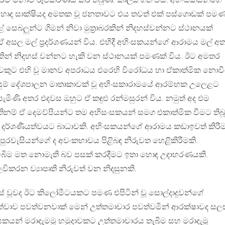
රම මනාව රූපකරණය කර තිබුණි. කාලය ගත විය. අහිංසකයන්ගේ
ද සාක්ෂියද අමතක වූ ජනතාවට එය තවත් එක් පස්ගොඩක් පමණ
 සෙබලුන්ට ගිමන් නිවා මුත‍්‍රාබරකින් නිදහස්වන්නට ස්ථානයක්
 අසල මල් ප‍්‍රදර්ශණයන් විය. එහිදී අහිංසකයන්ගේ ආරාමය මල් අ
රකින් නිදහස් වන්නට හැකි වන ස්ථානයක් පමණක් විය. ඊට අමතර
කුට එහි වූ මානව අපරාධය එරෙහි විරෝධය හා ඒකාත්මික නොවී
ුම් දේශපාලන මාතෘකාවක් වූ අහිංසකාරාමයේ ආරම්භක උලෙළට
මිණි අතර එදවස ඔහුට ඒ කඳුළු රන්මසුරන් විය. නමුත් අද එම
නම් ඒ දෙමව්පියන්ට තම අහිසංසකයන් සමග එකාත්මික වීමට තිබූ
ර්ශණීයත්වයට බාධාවකි. අහිංසකයන්ගේ ආරාමය කඩාඉවත් කිරී
රවැසියන්ගේ ද අවංකභාවය පිළිබඳ නිරුවත හෙළිකිරීමකි.
ෙබිම මත නොමැති බව පසක් කරදීමට ඉතා හොඳ උදාහරණයකි.
ිකරන ව්‍යාපෘති නිරුවත් වන නිදසුනකි.
වූවද ඊට කිලෝමීටයකට පමණ එපිටින් වූ සොල්දාදුවන්ගේ
වාව පවත්වනවාක් මෙන් උත්තමාචාර පවත්වමින් ආරක්ෂාවද සල
සකයන් මරාදැමමූ හමුදාවකට උත්තමාචාරය තැබීම සහ මරාදැමූ