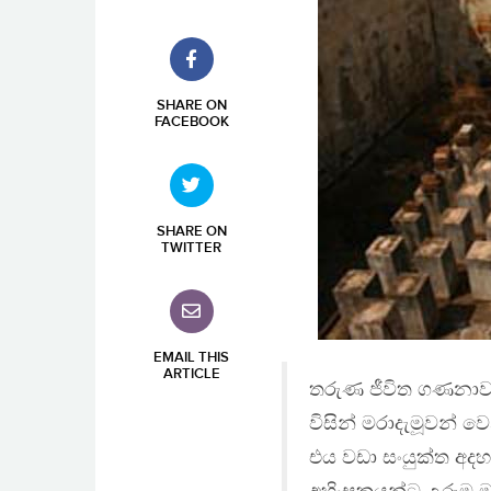
SHARE ON
FACEBOOK
SHARE ON
TWITTER
EMAIL THIS
ARTICLE
තරුණ ජීවිත ගණනාවකට
විසින් මරාදැමූවන් 
එය වඩා සංයුක්ත අද