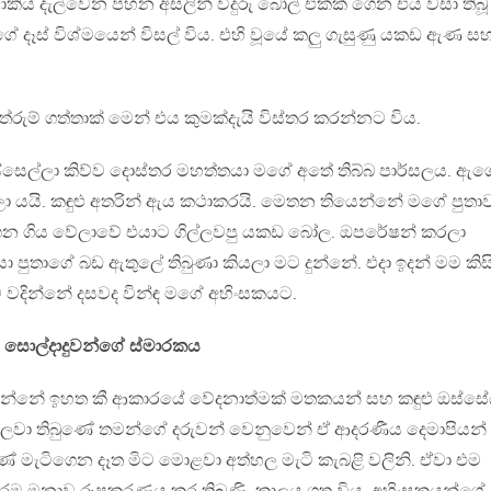
ොකිය දැල්වෙන පහන අසලින් වීදුරු බෝල් එකක් ගෙන එය වසා තිබූ
ගේ දෑස් විශ්මයෙන් විසල් විය. එහි වූයේ කලු ගැසුණු යකඩ ඇණ ස
රුම් ගත්තාක් මෙන් එය කුමක්දැයි විස්තර කරන්නට විය.
්සෙල්ලා කිව්ව දොස්තර මහත්තයා මගේ අතේ තිබ්බ පාර්සලය. ඇග
ගලා යයි. කඳුළු අතරින් ඇය කථාකරයි. මෙතන තියෙන්නේ මගේ පුතා
ෙන ගිය වේලාවේ එයාට ගිල්ලවපු යකඩ බෝල. ඔපරේෂන් කරලා
පුතාගේ බඩ ඇතුලේ තිබුණා කියලා මට දුන්නේ. එදා ඉදන් මම කිස
 වදින්නේ දසවද වින්ඳ මගේ අහිංසකයට.
සොල්දාදුවන්ගේ ස්මාරකය
න්නේ ඉහත කී ආකාරයේ වේදනාත්මක් මතකයන් සහ කඳුළු ඔස්සේ
ා අලවා තිබුණේ තමන්ගේ දරුවන් වෙනුවෙන් ඒ ආදරණීය දෙමාපියන් 
බුණේ මැටිගෙන දෑත මිට මොළවා අත්හල මැටි කැබළි වලිනි. ඒවා එම