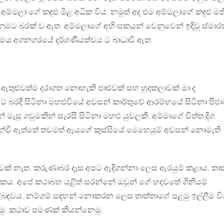
්මලා ගේ කඳුළු මිළ අධික විය. නමුත් අද එම අම්මලාගේ කඳුළු මත
ෙනුමට බරක් ව ඇත. අම්මලාගේ අහිංසකයන් වෙනුවෙන් ඉදිවූ ස්මා
මය අගනගරයේ දර්ශණීයත්වය ට බාධාවී ඇත.
ඇතුළුවත්ම දරාගත නොහැකි පාළුවක් සහ හුදකලාවක් මා ද
 බරදී සිටිනා මහළුවියේ අවසන් කාර්තුවේ ආරම්භයේ සිටිනා පිජා
් මැසූ ගවුමකින් සැරසී සිටිනා මහළු යුවලකි. අම්මාගේ චීත්ත දිග
ගැන්වී ඇත්තේ තවමත් ඇයගේ කුස්සියේ මෙහෙයුම් අවසන් නොමැති
ක් නැත. කරුණාබර දෑස අපට ඈදිගන්නා ලෙස ඇරයුම් කළාය. තාත
වකය. අපේ කථාබහ යළිත් සරන්නේ ඔවුන් ගේ හදවතේ ගිනියම්
ිබඳවය. නම්ගම් සඳහන් නොකරන ලෙස තාත්තාගේ පළමු ඉල්ලීම වි
ු. කථාව පමණක් කියන්නෙමු.