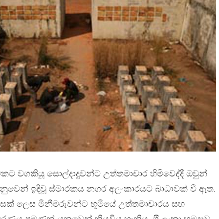
 වගකියූ සොල්දාදුවන්ට උත්තමාචාර හිමිවෙද්දී ඔවුන්
වෙනුවෙන් ඉදිවූ ස්මාරකය නගර අලංකාරයට බාධාවක් වී ඇත.
හසක් ලෙස මිනීමරුවන්ට භූමියේ උත්තමාචාරය සහ