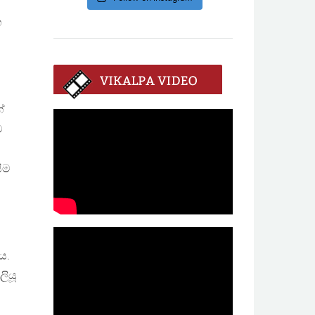
හ
ේ
ව
ිම
ය.
ලියූ