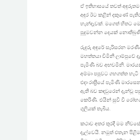
ඒ ඉතිහාසයේ තවත් අඳුරුතම 
අඳුර ඊට කළින් දකුණේ පැති
හැන්දෑවක්. මගෙත් හිතට මො
පුදුමවන්න දෙයක් නොතිබුණ
රුදුරු අඳුරේ සැරිසරන මරණ
මහත්තයා චිමිනි ලාම්පුවේ 
පැමිණි බව අඟවමිනි. මාරයන
අම්මා පපුවට ගහගත්ත හැට
එදා රාත‍්‍රියේ පැමිණි මාරස
ඇති බව කඳවුරෙන් දැන්වූ 
කෙරිණි. එයින් සුවී වී 
ගුලියක් තැබීය.
කථාව අතර තුරදී මම නිව
දැල්වෙයි. නමුත් එතැන පිළ