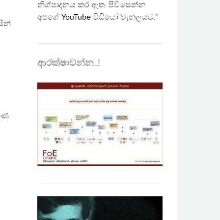
නිශ්පාදනය කර ඇත. පිවිසෙන්න
අපගේ
YouTube
වීඩියෝ චැනලයට."
ින්
ආරක්ෂාවන්න..!
කුණ