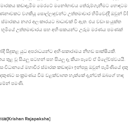
 ස්මාරකය කඩාදැමීම මෙරටේ මනෝභාවය තේරුම්ගැනීමට හොඳටම
 ගණනාවකට වගකියූ සොල්ලාදුවන්ට උත්තමාචාර හිමිවෙද්දී ඔවුන් විස
වූ ස්මාරකය නගර අලංකාරයට බාධාවක් වී ඇත. එය වඩා සංයුක්ත
ට භූමියේ උත්තමාචාරය සහ අහිංසකයන්ට උරුම මරණය පමණක්
දකුණේදී සිදුකළ යුධ අපරාධයන්ට අහිංසකාරාමය නිහඩ සාක්ෂියකි.
ය තුළ වූ සියලු සටහන් සහ සියලු දෑ කියා පෑවේ ඒ මිලේච්ඡවයයි.
ටි සංවිධානයේ මහාවීර ස්මාරක කඩාදමා ඉන්පසු ඔවුන් පැමිණියේ ද
ල්ල දකුණට සංක‍්‍රමණය වීම වළක්වාගත හැක්කේ දැන්වත් ඔබගේ හෘද
ීමේන් පමණි.
ාජපක්‍ෂ[Krishan Rajapaksha]