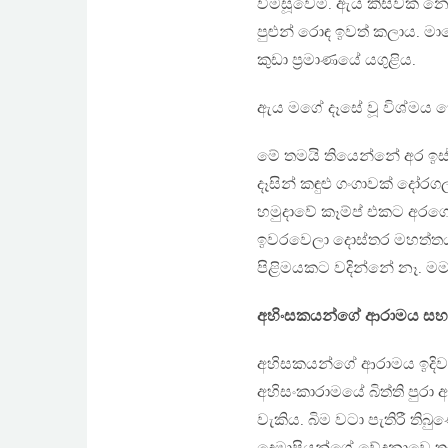
විමසූවෙමි. ඇය කිසිවක් න
පුළුන් රොඳ ඉවත් කලාය. මා
කුඩා ප‍්‍රමාණයේ යගුළිය.
ඇය මගේ දෑසේ වූ විශ්මය තේ
මේ තමයි තියෙන්නේ අර ඉස
දෑසින් කඳුළු ගංගාවක් දෝර
හමුදාවේ කෑම්ප් එකට අරග
ඉවරවෙලා දොස්තර මහත්තයා 
පිළිමයකට වදින්නේ නෑ. මම
අහිංසකයන්ගේ ආරාමය සහ 
අහිසකයන්ගේ ආරාමය ඉදිව
අහිසංකාරාමයේ බිත්ති පුර
වැකිය. බිම වටා පැතිරී ති