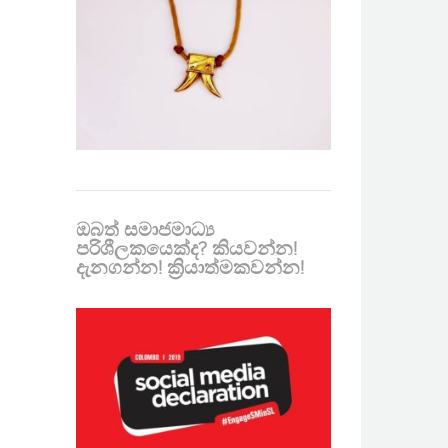
ඔබත් සමාජමාධ්‍ය
පරිශීලකයෙක්ද? කියවන්න!
දැනගන්න! ක්‍රියාත්මකවන්න!