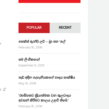
POPULAR
RECENT
සෙක්ස් ඇන්ඩ් ලව් – බ්‍රා සහ ‘ලේ’
න
February 15, 2016
සම ලිංගිකයෝ
September 9, 2013
පෑඩ් අඳින ගැහැනියකගේ හෘදය සාක්ෂිය
May 10, 2019
ත. ඒ
‘රහසිගතව ක්‍රියාත්මක වන කුලවාදය
අවසන් කිරීමට කාලය උදාවී තිබේ.’
February 15, 2016