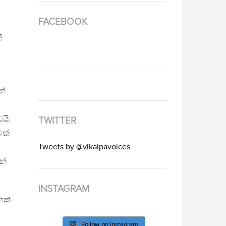
FACEBOOK
ි
න්
යි.
TWITTER
වක්
Tweets by @vikalpavoices
න්
INSTAGRAM
නක්
Follow on Instagram