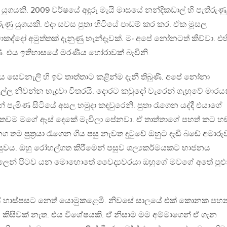
යුගයකි. 2009 වර්ෂයේ අඳුරු මැයි මාසයේ නන්දිකඩාල් හි පැතිරුණු
රුණු යුගයකි. එදා සවස පුතා හිටියේ පාඩම් කර කර. ඒක මූසල
කද්දෝ අමුත්තක් දැනුණු හැන්දෑවක්. මං අපේ නෝනටත් කිව්වා. එහ
ි. එය ඉතිහාසයේ මරණීය හෝරාවක් බැවිනි.
ීය සෙවනැලි හි ඉව තාත්තාට කළින්ම දැනී තිබුණි. අපේ නෝනා
දැල්ල නිවන්න හැදුවා විතරයි. දොරට කවුදෝ වැරෙන් ගැහුවේ මාරය
් පැමිණ සිටියේ අසල හමුදා කඳවුරෙනි. පුතා රැගෙන යද්දී එයාගේ
ි තවම මගේ ඈස් දෙකේ මැවිලා පේනවා. ඒ තාත්තාගේ පහත් කට හඬ
ෙනග තම පුත‍්‍රයා රැගෙන ගිය පසු නැවත දුටුවේ ඔහුට දැඩි බඩේ අමාරු
පසුවය. ඔහු රෝහල්ගත කිරීමෙන් පසුව ශල්‍යකර්මයකට භාජනය
රෝහලෙන් පිටව යන මොහොතේ වෛද්‍යවරයා ඔහුගේ මවගේ අතේ පුළු
සේ හාස්පසට නෙත් යොමුකළෙමි. නිවසේ සාලයේ එක් කොනක පහ
ිම කිසිවක් නැත. එය විශේෂයකි. ඒ නිසාම මම අම්මාගෙන් ඒ ගැන