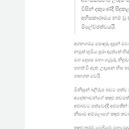
අහිංසකයන්ට උරුම මර
විසින් දකුණේදී සිදු
අහිසකාරාමය නම් වූ ස
මිලේච්ඡත්වයයි.
අගනගරය සොඳුරු දසුන් මවමින්
නමුත් භූමිය පුරා ඇත්තේ හ
මග දෙපස මහා ගැඹුරු නිද
පහත් වී ඇත. උදෑසන හිස 
ගෘහගත වෙයි.
මිනිසුන් බලිරූප බවට පත්ව
අදෝනාවන්ගේ කඳුළු තවමත්
අළුබවට පත්වෙද්දී අළුමතින
නිසාම අම්මලාගේ කඳුළු තටා
කඳුළු තරම් මෙබිමේ මහා මු