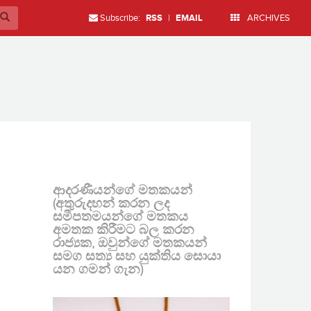
Subscribe:
RSS
|
EMAIL
ARCHIVES
ආදරණීයන්ගේ මතකයන්
(අතුරුදහන් කරන ලද
සමීපතමයන්ගේ මතකය
අමතක කිරීමට බල කරන
රාජ්‍යක, ඔවුන්ගේ මතකයන්
සමග සත්‍ය සහ යුක්තිය සොයා
යන ගමන් ගැන)