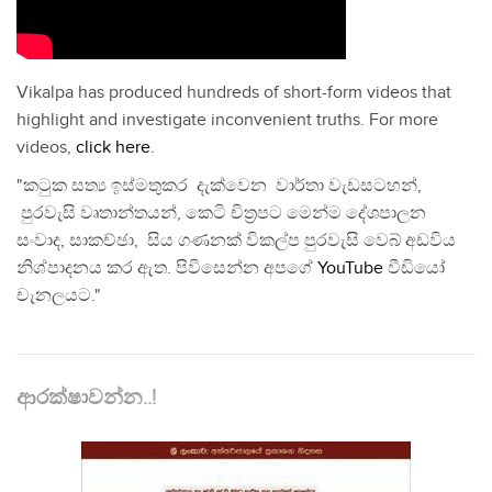
Vikalpa has produced hundreds of short-form videos that
highlight and investigate inconvenient truths. For more
videos,
click here
.
"කටුක සත්‍ය ඉස්මතුකර දැක්වෙන වාර්තා වැඩසටහන්,
පුරවැසි වෘතාන්තයන්, කෙටි චිත්‍රපට මෙන්ම දේශපාලන
සංවාද, සාකච්ඡා, සිය ගණනක් විකල්ප පුරවැසි වෙබ් අඩවිය
නිශ්පාදනය කර ඇත. පිවිසෙන්න අපගේ
YouTube
වීඩියෝ
චැනලයට."
ආරක්ෂාවන්න..!