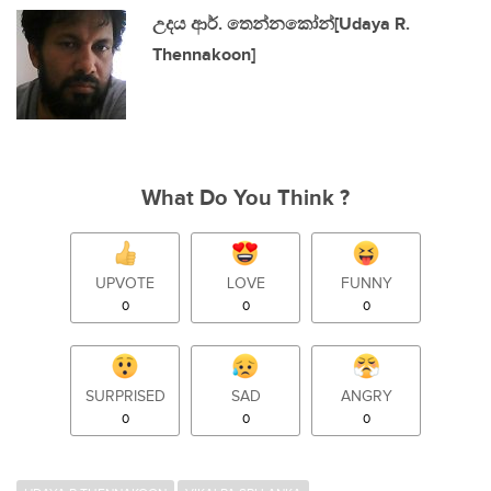
උදය ආර්. තෙන්නකෝන්[Udaya R.
Thennakoon]
What Do You Think ?
UPVOTE
LOVE
FUNNY
0
0
0
SURPRISED
SAD
ANGRY
0
0
0