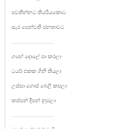
පවතින්නට තියරියකොට
සැර පෙන්වති ජනතාවට
………………………………
ගඟේ දොලේ පා කරලා
ටයර් එකක ගිනි තියලා
උස්සා ගොස් බෙලි කපලා
කප්පන් දීපන් නුඹලා
………………………………