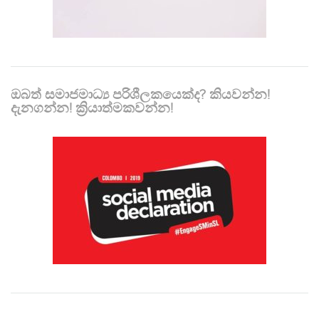
ඔබත් සමාජමාධ්‍ය පරිශීලකයෙක්ද? කියවන්න!
දැනගන්න! ක්‍රියාත්මකවන්න!