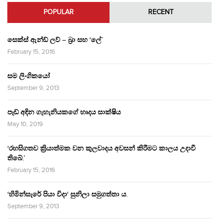
POPULAR
RECENT
සෙක්ස් ඇන්ඩ් ලව් – බ්‍රා සහ ‘ලේ’
February 15, 2016
සම ලිංගිකයෝ
September 9, 2013
පෑඩ් අඳින ගැහැනියකගේ හෘදය සාක්ෂිය
May 10, 2019
‘රහසිගතව ක්‍රියාත්මක වන කුලවාදය අවසන් කිරීමට කාලය උදාවී
තිබේ.’
February 15, 2016
‘හිමින්සැරේ පියා විදා‘ සුනිලා සමුගත්තා ය.
September 9, 2013