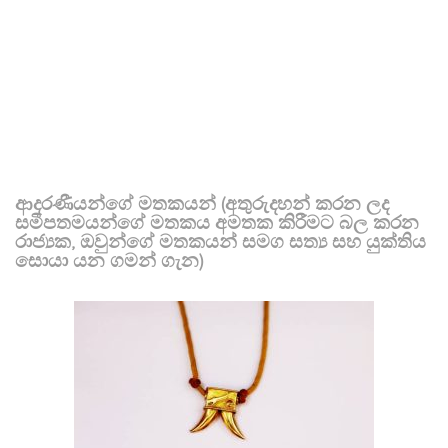
ආදරණීයන්ගේ මතකයන් (අතුරුදහන් කරන ලද
සමීපතමයන්ගේ මතකය අමතක කිරීමට බල කරන
රාජ්‍යක, ඔවුන්ගේ මතකයන් සමග සත්‍ය සහ යුක්තිය
සොයා යන ගමන් ගැන)