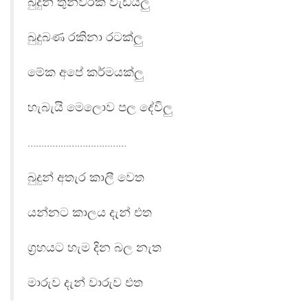
බුදුන් තුන්වරක් වැඩියලු
බුදුබණ රකිනා රටක්ලු
මේක අපේ කර්මයක්ලු
හැබැයි මෙලොව පල දේවිලු
………………………………
බුදුන් අතැර කාලී වෙත
යන්නට කාලය දැන් එත
ග්‍රහයට හැම දින බල නැත
මාරුව දැන් වාරුව එත