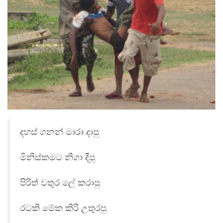
දහස් ගනන් මාරා දාපු
මිනිස්කමට නිගා දීපු
පිරිත් වතුර ලේ කරාපු
රටකි මේක කිරි උතුරපු