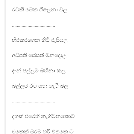
රටකි මේක ගිලෙනා වල
………………………………
හිරකරගෙන හිටි රුපියල
අධිපති සේසත් මනදොල
දැන් පල්ලම් බහිනා කල
බල්ලට රට යන හැටි බල
………………………………
දහක් එරෙහි නැගිටිනකොට
එකෙක් මරමු හරි එතකොට