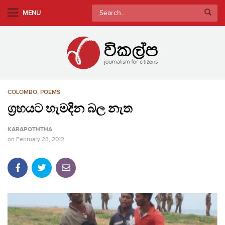
S
Search
MENU
k
for:
i
p
t
o
m
COLOMBO
,
POEMS
a
i
ග්‍රහයට හැමදින බල නැත
n
KARAPOTHTHA
c
on
February 23, 2012
o
n
t
e
n
t