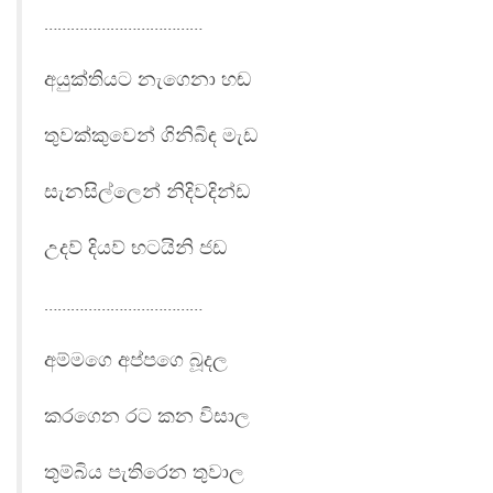
………………………………
අයුක්තියට නැගෙනා හඬ
තුවක්කුවෙන් ගිනිබිඳ මැඩ
සැනසිල්ලෙන් නිදිවදින්ඩ
උදව් දියව් භටයිනි ජඩ
………………………………
අම්මගෙ අප්පගෙ බූදල
කරගෙන රට කන විසාල
තුම්බිය පැතිරෙන තුවාල