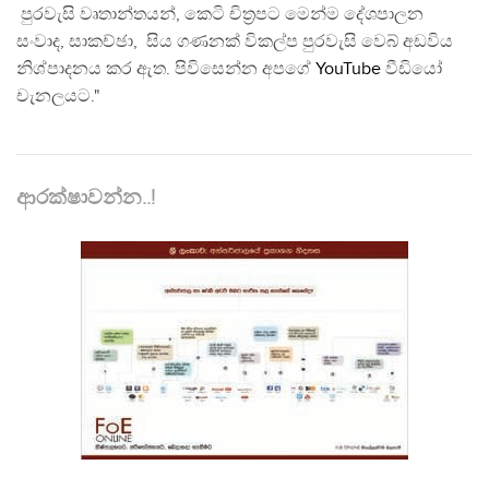
පුරවැසි වෘතාන්තයන්, කෙටි චිත්‍රපට මෙන්ම දේශපාලන
සංවාද, සාකච්ඡා, සිය ගණනක් විකල්ප පුරවැසි වෙබ් අඩවිය
නිශ්පාදනය කර ඇත. පිවිසෙන්න අපගේ
YouTube
වීඩියෝ
චැනලයට."
ආරක්ෂාවන්න..!