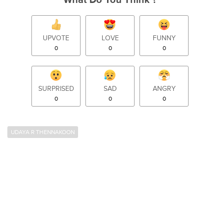
What Do You Think ?
UPVOTE
LOVE
FUNNY
0
0
0
SURPRISED
SAD
ANGRY
0
0
0
UDAYA R THENNAKOON