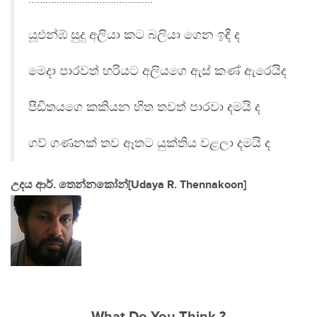
යූඑන්ඹ් සුදු අලියා කට බලියා ගෙන ඉඳී ද
මෙදා පාරවත් හරියට අලියගෙ ඇස් කණ් ඇරෙයිද
පීඩිතයගෙ කකියන හිත තවත් පාරවා දමයි ද
ගව් ගණනක් තව ඈතට යුක්තිය වළලා දමයි ද
උදය ආර්. තෙන්නකෝන්[Udaya R. Thennakoon]