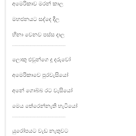
අමෙරිකාව මරන් කාල
මහජනයට සද්දෙ දීල
හිනා වෙනව පස්ස දාල
……………………………………..
ලොකු එවුන්ගෙ දූ දරුවෝ
අමෙරිකාවෙ පුරවැසියෝ
අනේ ගොබ්බ රට වැසියෝ
මෙය තේරෙන්නැති හැටියෝ
……………………………………..
යුරෝපයට වැඩ නැතුවට