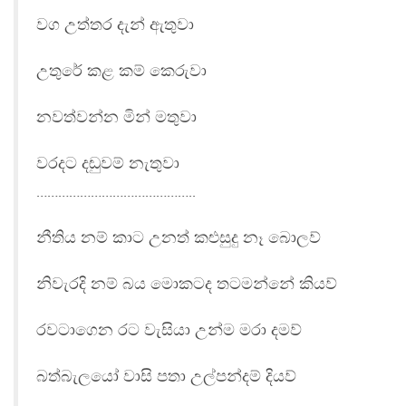
වග උත්තර දැන් ඇතුවා
උතුරේ කළ කම් කෙරුවා
නවත්වන්න මින් මතුවා
වරදට දඬුවම් නැතුවා
……………………………………..
නීතිය නම් කාට උනත් කළුසුදු නෑ බොලව්
නිවැරදි නම් බය මොකටද තටමන්නේ කියව්
රවටාගෙන රට වැසියා උන්ම මරා දමව්
බත්බැලයෝ වාසි පතා උල්පන්දම් දියව්
……………………………………..