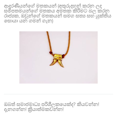
ආදරණීයන්ගේ මතකයන් (අතුරුදහන් කරන ලද
සමීපතමයන්ගේ මතකය අමතක කිරීමට බල කරන
රාජ්‍යක, ඔවුන්ගේ මතකයන් සමග සත්‍ය සහ යුක්තිය
සොයා යන ගමන් ගැන)
ඔබත් සමාජමාධ්‍ය පරිශීලකයෙක්ද? කියවන්න!
දැනගන්න! ක්‍රියාත්මකවන්න!