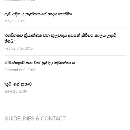
පෑඩ් අඳින ගැහැනියකගේ හෘදය සාක්ෂිය
May 10, 2019
‘රහසිගතව ක්‍රියාත්මක වන කුලවාදය අවසන් කිරීමට කාලය උදාවී
තිබේ.’
February 15, 2016
‘හිමින්සැරේ පියා විදා‘ සුනිලා සමුගත්තා ය.
September 9, 2013
‘භූමි’ ගේ කතාව
June 23, 2016
GUIDELINES & CONTACT