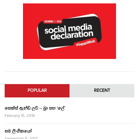
POPULAR
RECENT
සෙක්ස් ඇන්ඩ් ලව් – බ්‍රා සහ ‘ලේ’
February 15, 2016
සම ලිංගිකයෝ
September 9, 2013