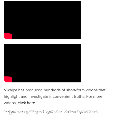
Vikalpa has produced hundreds of short-form videos that
highlight and investigate inconvenient truths. For more
videos,
click here
.
"කටුක සත්‍ය ඉස්මතුකර දැක්වෙන වාර්තා වැඩසටහන්,