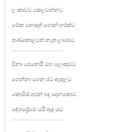
ලංකාවට කෙලවන්නට
මේක නොදත් ගොන් හරක්ට
තණකොලවත් නැත ලාබෙට
……………………………………..
චීනා පෙනෙයි මහ ලොකුවට
ගෙන්නා ගෙන රට ඇතුලට
කොමිස් අරන් බදු දෙනකොට
දේශප්‍රේමෙ යයි ඇඳ යට
……………………………………..