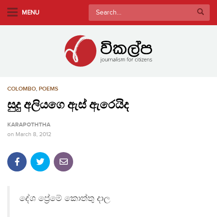
S
Search
MENU
k
for:
i
p
t
o
m
COLOMBO
,
POEMS
a
i
සුදු අලියගෙ ඇස් ඇරෙයිද
n
KARAPOTHTHA
c
on
March 8, 2012
o
n
t
e
n
දේශ ප්‍රේමේ කොත්තු දාල
t