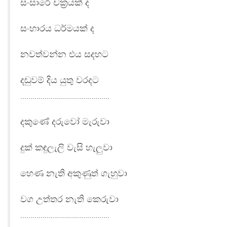
සංසාරේ චක්‍රයක් ද
සංහාරය ධර්මයක් ද
නවත්වන්න එය සදහට
දඬුවම් දිය යුතු වරදට
……………………………………..
දකුණේ දරුවෝ මැරුවා
දුක් කඳුලැලි වැසි හැලුවා
හෙණ නැති අකුණුත් ගැහුවා
වග උත්තර නැති කෙරුවා
……………………………………..