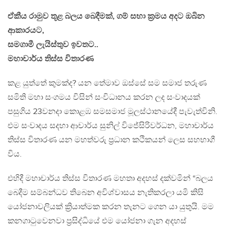
ඒකීය රාමුව තූළ බලය බෙදීමක්, ගම් සභා ක්‍රමය අදට ඔබින
ආකාරයට,
සමගාමී ලැයිස්තුව ඉවතට..
මහාචාර්ය තිස්ස විතාරණ
කළ යුත්තේ කුමක්ද? යන තේමාව ඔස්සේ සම සමාජ තරුණ
සමිති මහා සංගමය විසින් සංවිධානය කරන ලද සංවාදයක්
පසුගිය 23වනදා කොළඹ සමසමාජ මූලස්ථානයේදී පැවැත්විනි.
එම සංවාදය සදහා ආචාර්ය සුනිල් විජේසිරිවර්ධන, මහාචාර්ය
තිස්ස විතාරණ යන මහත්වරු ප්‍රධාන කථිකයන් ලෙස සහභාගී
විය.
එහිදී මහාචාර්ය තිස්ස විතාරණ මහතා අදහස් දක්වමින් “බලය
බෙදීම සම්බන්ධව තිබෙන අවිශ්වාසය නැතිකරලා යමි කිසි
යෝජනාවලියක් ක්‍රියාත්මක කරන තැනට ගෙන යා යුතුයි. මම
කනගාටුවෙනවා ප්‍රසිද්ධියේ එම යෝජනා ගැන අදහස්