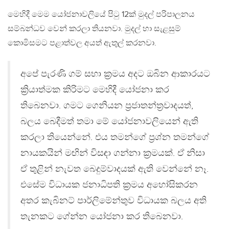
මෙහිදී මෙම යෝජනාවලියේ පිටු 12ක් මුදල් පරිපාලනය
සම්බන්ධව වෙන් කරලා තියනවා. මුදල් හා සැළසුම්
කොමිසමට පළාත්වල අයත් ඇතුල් කරනවා.
අපේ පැරණි ගම් සභා ක්‍රමය අදට ඔබින ආකාරයට
ක්‍රියාත්මක කිරිමට මෙහිදී යෝජනා කර
තිබෙනවා. ගමට ගෙනියන ප්‍රජාතන්ත්‍රවාදයත්,
බලය බෙදීමත් තමා මේ යෝජනාවලියෙන් ඇති
කරලා තියෙන්නේ. එය තමන්ගේ ප්‍රශ්න තමන්ගේ
නායකයින් මඟින් විසඳා ගන්නා ක්‍රමයක්. ඒ නිසා
ඒ තුළින් නැවත බෙදුම්වාදයක් ඇති වෙන්නේ නෑ.
එසේම විධායක ජනාධිපති ක්‍රමය අහෝසිකරන
අතර කැබිනට් පාර්ලිමේන්තුව විධායක බලය අති
තැනකට ගේන්න යෝජනා කර තිබෙනවා.