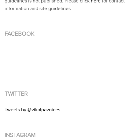
guidelines is not published. Please click
here
for contact
information and site guidelines.
FACEBOOK
TWITTER
Tweets by @vikalpavoices
INSTAGRAM