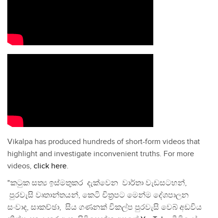
Vikalpa has produced hundreds of short-form videos that
highlight and investigate inconvenient truths. For more
videos,
click here
.
"කටුක සත්‍ය ඉස්මතුකර දැක්වෙන වාර්තා වැඩසටහන්,
පුරවැසි වෘතාන්තයන්, කෙටි චිත්‍රපට මෙන්ම දේශපාලන
සංවාද, සාකච්ඡා, සිය ගණනක් විකල්ප පුරවැසි වෙබ් අඩවිය