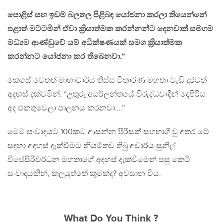
පොළිස් සහ ඉඩම් බලතල පිළිබඳ යෝජනා කරලා තියෙන්නේ
පළාත් මට්ටමින් ඒවා ක්‍රියාත්මක කරන්නන්ට දෙනවාත් සමගම
මධ්‍යම ආණ්ඩුවේ යම් අධීක්ෂණයක් සමග ක්‍රියාත්මක
කරන්නට යෝජනා කර තිබෙනවා.”
කෙසේ වෙතත් මාහාචාර්ය තිස්ස විතාරණ මහතා වැඩි දුරටත්
අදහස් දක්වමින්. “උතුරු අයර්ලන්තයේ විරුද්ධවාදීන් දෙපිරිස
අද එකතුවෙලා පාලනය කරනවා….”
මෙම සංවාදයට 100කට ආසන්න පිරිසක් සහභාගී වු අතර මේ
සඳහා අදහස් දැක්වීමට නියමිතව තිබු අචාර්ය සුනිල්
විජෙසිරිවර්ධන මහතාගේ අදහස් දැක්වීමෙන් පසු කෙටි
සංවාදයකින්, කලයුත්තේ කුමක්ද? අවසාන විය.
What Do You Think ?