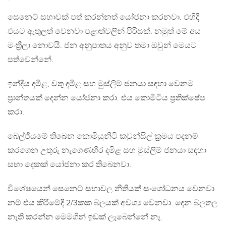
සෙනෙට් සභාවක් පත් කරන්නත් යෝජනා කරනවා. එහිදී
එයට ඇතුලත් වෙනවා පළාත්වලින් පිරිසක්. නමුත් මේ අය
මංත්‍රීලා නොවයි. ජන අනුපාතය අනුව තමා ඔවුන් මෙයට
පත්වෙන්නේ.
ඉන්දීය දමිළ, වතු දමිළ සහ මුස්ලිම් ජනයා සඳහා වෙනම
ප්‍රාන්තයක් දෙන්න යෝජනා කරා. එය කොමිටිය ප්‍රතික්ෂේප
කරා.
බෙල්ජියමේ තිබෙන කොමියුනිටි කවුන්සිල් ක්‍රමය පදනම්
කරගෙන උතුරු නැගෙණහිර දමිළ සහ මුස්ලිම් ජනයා සඳහා
සභා දෙකක් යෝජනා කර තිබෙනවා.
විශේෂයෙන් සෙනෙට් සභාවල නීතියක් සංශෝධනය වෙනවා
නම් එය කිරිමේදී 2/3කක බලයක් අවශ්‍ය වෙනවා. දෙන බලතල
නැති කරන්න මෙමගින් ඉඩක් ලැබෙන්නේ නෑ.