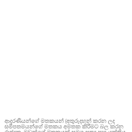
ආදරණීයන්ගේ මතකයන් (අතුරුදහන් කරන ලද
සමීපතමයන්ගේ මතකය අමතක කිරීමට බල කරන