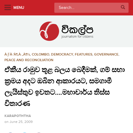
S
Search
MENU
k
for:
i
p
t
o
m
À·ƑÀ·’À¶‚À·„À¶½
,
COLOMBO
,
DEMOCRACY
,
FEATURES
,
GOVERNANCE
,
a
PEACE AND RECONCILIATION
i
ඒකීය රාමුව තූළ බලය බෙදීමක්, ගම් සභා
n
c
ක්‍රමය අදට ඔබින ආකාරයට, සමගාමී
o
ලැයිස්තුව ඉවතට….මහාචාර්ය තිස්ස
n
t
විතාරණ
e
n
KARAPOTHTHA
t
on
June 25, 2009