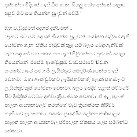
දක්වන්න විදිහක් නැති වීම ගැන. සියලු පක්ෂ අත්සන් කලාට
පසුව මට එය කියන්න පුලුවන් වෙයි.”
ඔහු වැඩිදුරටත් අදහස් දක්වමින් ..
“දැනට මට යම් දෙයක් කියන්න පුලවන්. යෝජනාවලියේ ඇති
යෝජනා ගැන..ඒකීය රාමුවක් තුළ යම් බලය බෙදාගැනීමක්
ගැන සඳහන් වන මතය තමා දැන් පිළිගන්නට පුඑවන් වෙලා
තියෙන්නේ. එසේම ආණ්ඩුක්‍රම ව්‍යවස්ථාවේ 13වන
සංශෝධනයේ සමගාමී ලැයිස්තුව සම්පූර්ණයෙන්ම නැති
වෙනවා. මහා ආණ්ඩුවකට ලැයිස්තුවකුත්, පළාත් සභාවලට
ලැයිස්තුවකුත් යෝජනා වෙනවා. බලය බෙදීම පළාත් මට්ටමේ
සිට දිස්ත්‍රික් මට්ටම දක්වා ක්‍රියාත්මක වෙනවා. ඒ තුළ පළාත්
පාලන ආයතනවලට තමන්ගේ වැඩ ක්‍රියාත්මක කිරීමට
හැකියාව ලැබෙනවා. එසේම ප්‍රාදේශිය ලේකම් කාර්යාලය
පාළාත් පාලන ආයතනවල පරිපාලන ඒකකය ලෙස සම්බන්ධ
කරනවා.