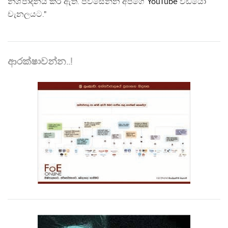
නිශ්පාදනය කර ඇත. පිවිසෙන්න අපගේ
YouTube
වීඩියෝ
චැනලයට."
ආරක්ෂාවන්න..!