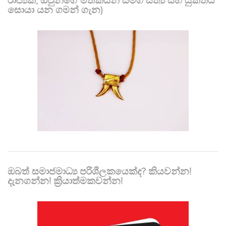
රාජ්‍යක, ඔවුන්ගේ මතකයන් සමග සත්‍ය සහ යුක්තිය
සොයා යන ගමන් ගැන)
ඔබත් සමාජමාධ්‍ය පරිශීලකයෙක්ද? කියවන්න!
දැනගන්න! ක්‍රියාත්මකවන්න!