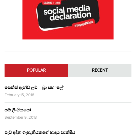
POPULAR
RECENT
සෙක්ස් ඇන්ඩ් ලව් – බ්‍රා සහ ‘ලේ’
February 15, 2016
සම ලිංගිකයෝ
September 9, 2013
පෑඩ් අඳින ගැහැනියකගේ හෘදය සාක්ෂිය