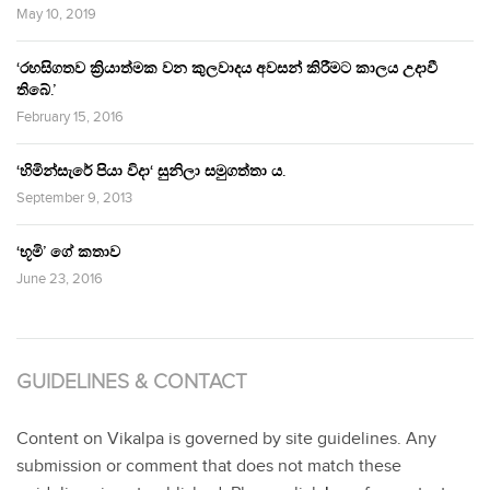
May 10, 2019
‘රහසිගතව ක්‍රියාත්මක වන කුලවාදය අවසන් කිරීමට කාලය උදාවී
තිබේ.’
February 15, 2016
‘හිමින්සැරේ පියා විදා‘ සුනිලා සමුගත්තා ය.
September 9, 2013
‘භූමි’ ගේ කතාව
June 23, 2016
GUIDELINES & CONTACT
Content on Vikalpa is governed by site guidelines. Any
submission or comment that does not match these