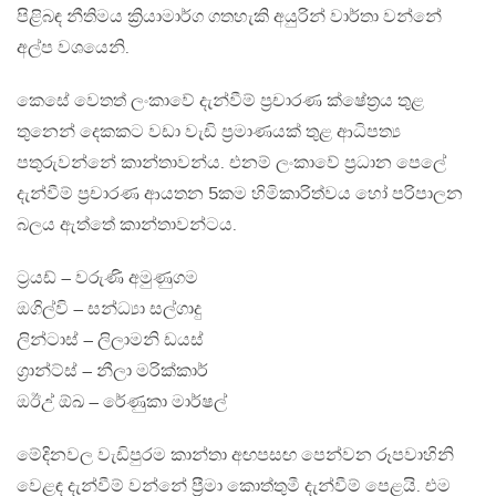
පිළිබඳ නීතිමය ක්‍රියාමාර්ග ගතහැකි අයුරින් වාර්තා වන්නේ
අල්ප වශයෙනි.
කෙසේ වෙතත් ලංකාවේ දැන්වීම් ප්‍රචාරණ ක්ෂේත්‍රය තුළ
තුනෙන් දෙකකට වඩා වැඩි ප්‍රමාණයක් තුළ ආධිපත්‍ය
පතුරුවන්නේ කාන්තාවන්ය. එනම් ලංකාවේ ප්‍රධාන පෙලේ
දැන්වීම් ප්‍රචාරණ ආයතන 5කම හිමිකාරිත්වය හෝ පරිපාලන
බලය ඇත්තේ කාන්තාවන්ටය.
ට්‍රයඩ් – වරුණි අමුණුගම
ඔගිල්වි – සන්ධ්‍යා සල්ගාදු
ලින්ටාස් – ලිලාමනි ඩයස්
ග්‍රාන්ට්ස් – නීලා මරික්කාර්
ඔඊඋ් ඕඛ – රේණුකා මාර්ෂල්
මේදිනවල වැඩිපුරම කාන්තා අඟපසඟ පෙන්වන රූපවාහිනි
වෙළඳ දැන්වීම් වන්නේ ප්‍රීමා කොත්තුමී දැන්වීම් පෙළයි. එම