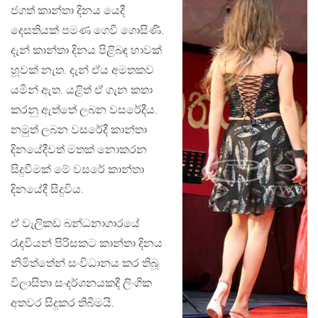
ජගත් කාන්තා දිනය යෙදී
දෙසතියක් පමණ ගෙවී ගොසිණි.
දැන් කාන්තා දිනය පිළිබඳ හාවක්
හූවක් නැත. දැන් ඒය අමතකව
යමින් ඇත. යළිත් ඒ ගැන කතා
කරනු ඇත්තේ ලබන වසරේදීය.
නමුත් ලබන වසරේදී කාන්තා
දිනයේදීවත් මතක් නොකරන
සිදුවීමක් මේ වසරේ කාන්තා
දිනයේදී සිදුවිය.
ඒ වැලිකඩ බන්ධනාගාරයේ
රැඳවියන් පිරිසකට කාන්තා දිනය
නිමිත්තේන් සංවිධානය කර තිබූ
විලාසිතා සංදර්ශනයකදී ලිංගික
අතවර සිදුකර තිබීමයි.