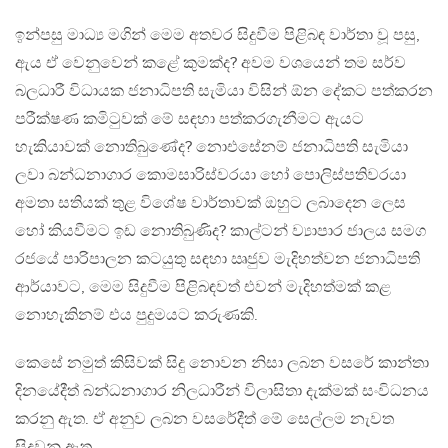
ඉන්පසු මාධ්‍ය මගින් මෙම අතවර සිදුවීම පිළිබඳ වාර්තා වූ පසු,
ඇය ඒ වෙනුවෙන් කළේ කුමක්ද? අවම වශයෙන් තම සර්ව
බලධාරී විධායක ජනාධිපති සැමියා විසින් ඕන දේකට පත්කරන
පරීක්ෂණ කමිටුවක් මේ සඳහා පත්කරගැනීමට ඇයට
හැකියාවක් නොතිබුණේද? නොඑසේනම් ජනාධිපති සැමියා
ලවා බන්ධනාගාර කොමසාරිස්වරයා හෝ පොලිස්පතිවරයා
අමතා සතියක් තුළ විශේෂ වාර්තාවක් ඔහුට ලබාදෙන ලෙස
හෝ කියවීමට ඉඩ නොතිබුණිද? කාල්ටන් ව්‍යාපාර ජාලය සමග
රජයේ පාරිපාලන කටයුතු සඳහා ඍජුව මැදිහත්වන ජනාධිපති
ආර්යාවට, මෙම සිදුවීම පිළිබඳවත් එවන් මැදිහත්මක් කළ
නොහැකිනම් එය පුදුමයට කරුණකි.
කෙසේ නමුත් කිසිවක් සිදු නොවන නිසා ලබන වසරේ කාන්තා
දිනයේදීත් බන්ධනාගාර නිලධාරීන් විලාසිතා දැක්මක් සංවිධනය
කරනු ඇත. ඒ අනුව ලබන වසරේදීත් මේ සෙල්ලම නැවත
සිදුවනු ඇත.