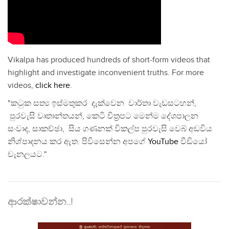
Vikalpa has produced hundreds of short-form videos that
highlight and investigate inconvenient truths. For more
videos,
click here
.
"කටුක සත්‍ය ඉස්මතුකර දැක්වෙන වාර්තා වැඩසටහන්,
පුරවැසි වෘතාන්තයන්, කෙටි චිත්‍රපට මෙන්ම දේශපාලන
සංවාද, සාකච්ඡා, සිය ගණනක් විකල්ප පුරවැසි වෙබ් අඩවිය
නිශ්පාදනය කර ඇත. පිවිසෙන්න අපගේ
YouTube
වීඩියෝ
චැනලයට."
ආරක්ෂාවන්න..!