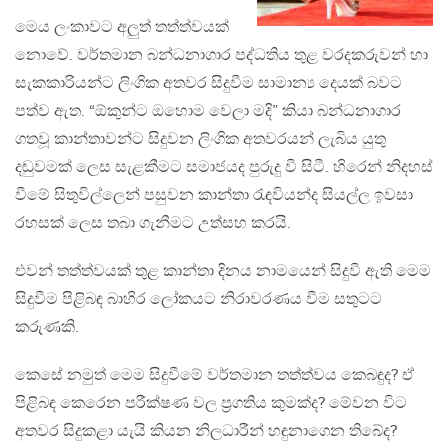
මෙය ලංකාවට අලුත් තත්ත්වයක්
නොවේ. වර්තමාන බන්ධනාගාර පද්ධතිය තුළ වරදකරුවන් හා
සැකකාරියන්ට ලිංගික අතවර සිදුවීම සාමාන්‍ය දෙයක් බවට
පත්ව ඇත. “ඕකුන්ට ඔහොම වෙලා මදි” කියා බන්ධනාගාර
ගතවූ කාන්තාවන්ට සිදුවන ලිංගික අතවරයන් ලැබිය යුතු
දඬුවමක් ලෙස සැළකීමට සමාජයද පුරුදු වී සිටී. හිරෙන් නිදහස්
වීමේ සිතුවිල්ලෙන් පසුවන කාන්තා රැඳවියන්ද සියල්ල ඉවසා
රහසක් ලෙස තබා ගැනීමට උත්සහ කරයි.
එවන් තත්ත්වයක් තුළ කාන්තා දිනය නාමයෙන් සිදුවී ඇති මෙම
සිදුවීම පිළිබඳ බාහිර ලෝකයට නිරාවරණය වීම සතුටට
කරුණකි.
කෙසේ නමුත් මෙම සිදුවීමේ වර්තමාන තත්ත්වය කෙබඳුද? ඒ
පිළිබඳ කෙරෙන පරීක්ෂණ වල ප්‍රගතිය කුමක්ද? මේවන විට
අතවර සිදුකළා යැයි කියන නිලධාරීන් හඳුනාගෙන තිබේද?