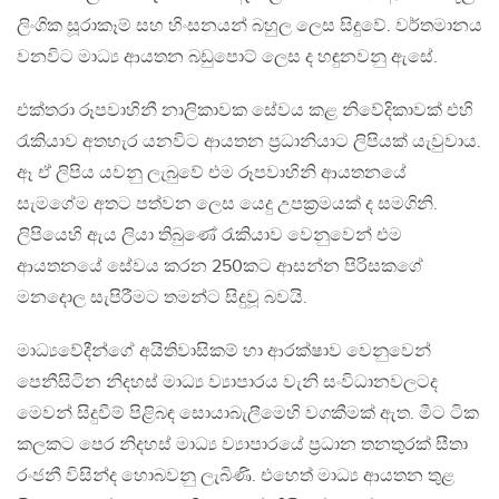
ලිංගික සූරාකෑම් සහ හිංසනයන් බහුල ලෙස සිදුවේ. වර්තමානය
වනවිට මාධ්‍ය ආයතන බඩුපොට් ලෙස ද හඳුනවනු ඇසේ.
එක්තරා රූපවාහිනී නාලිකාවක සේවය කළ නිවේදිකාවක් එහි
රැකියාව අතහැර යනවිට ආයතන ප්‍රධානියාට ලිපියක් යැවුවාය.
ඈ ඒ ලිපිය යවනු ලැබුවේ එම රූපවාහිනි ආයතනයේ
සැමගේම අතට පත්වන ලෙස යෙදු උපක්‍රමයක් ද සමගිනි.
ලිපියෙහි ඇය ලියා තිබුණේ රැකියාව වෙනුවෙන් එම
ආයතනයේ සේවය කරන 250කට ආසන්න පිරිසකගේ
මනදොල සැපිරීමට තමන්ට සිදුවූ බවයි.
මාධ්‍යවේදීන්ගේ අයිතිවාසිකම් හා ආරක්ෂාව වෙනුවෙන්
පෙනීසිටින නිදහස් මාධ්‍ය ව්‍යාපාරය වැනි සංවිධානවලටද
මෙවන් සිදුවීම් පිළිබඳ සොයාබැලීමෙහි වගකීමක් ඇත. මීට ටික
කලකට පෙර නිදහස් මාධ්‍ය ව්‍යාපාරයේ ප්‍රධාන තනතුරක් සීතා
රංජනී විසින්ද හොබවනු ලැබිණි. එහෙත් මාධ්‍ය ආයතන තුළ