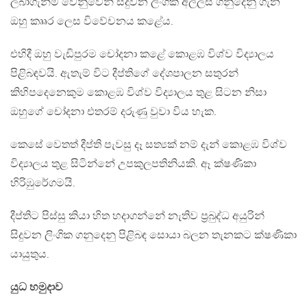
ලබාගැනීම වෙනුවෙන් සිදුවන ලිංගික අල්ලස් ගනුදෙනු ගැන
ඔහු කෲර ලෙස විවේචනය කළේය.
එහිදී ඔහු වැඩිපුරම චෝදනා කළේ කොළඹ විශ්ව විද්‍යාලය
පිළිබඳවයි. ඇතැම් විට දීප්තිගේ දේශපාලන සතුරන්
කිහිපදෙනෙකුම කොළඹ විශ්ව විද්‍යාලය තුළ සිටන නිසා
ඔහුගේ චෝදනා එතරම් දරුණු වුවා විය හැක.
කෙසේ වෙතත් දීප්ති පැවසු දෑ සත්‍යක් නම් දැන් කොළඹ විශ්ව
විද්‍යාලය තුළ සිටින්නේ උපකුලපතිනියකි. ඈ ක්ෂණිකා
හිරිඹුරේගමයි.
දීප්තිට පිස්සු කියා හිත හදාගන්නේ නැතිව ප්‍රබුද්ධ අයුරින්
සිදුවන ලිංගික ගනුදෙනු පිළිබඳ සොයා බලන තැනකට ක්ෂණිකා
යායුතුය.
යුධ හමුදාව