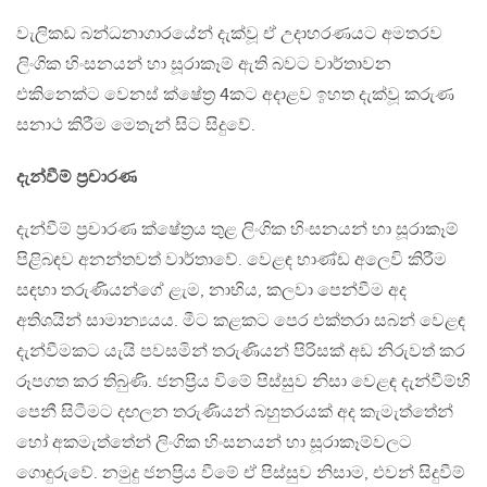
වැලිකඩ බන්ධනාගාරයේන් දැක්වූ ඒ උදාහරණයට අමතරව
ලිංගික හිංසනයන් හා සූරාකෑම් ඇති බවට වාර්තාවන
එකිනෙක්ට වෙනස් ක්ෂේත්‍ර 4කට අදාළව ඉහත දැක්වූ කරුණ
සනාථ කිරීම මෙතැන් සිට සිදුවේ.
දැන්වීම් ප්‍රචාරණ
දැන්වීම් ප්‍රචාරණ ක්ෂේත්‍රය තුළ ලිංගික හිංසනයන් හා සූරාකෑම්
පිළිබඳව අනන්තවත් වාර්තාවේ. වෙළඳ භාණ්ඩ අලෙවි කිරීම
සඳහා තරුණියන්ගේ ළැම, නාභිය, කලවා පෙන්වීම අද
අතිශයින් සාමාන්‍යයය. මීට කළකට පෙර එක්තරා සබන් වෙළඳ
දැන්වීමකට යැයි පවසමින් තරුණියන් පිරිසක් අඩ නිරුවත් කර
රූපගත කර තිබුණි. ජනප්‍රිය විමේ පිස්සුව නිසා වෙළඳ දැන්වීම්හි
පෙනී සිටීමට දඟලන තරුණියන් බහුතරයක් අද කැමැත්තේන්
හෝ අකමැත්තේන් ලිංගික හිංසනයන් හා සූරාකෑම්වලට
ගොදුරුවේ. නමුදු ජනප්‍රිය වීමේ ඒ පිස්සුව නිසාම, එවන් සිදුවීම්