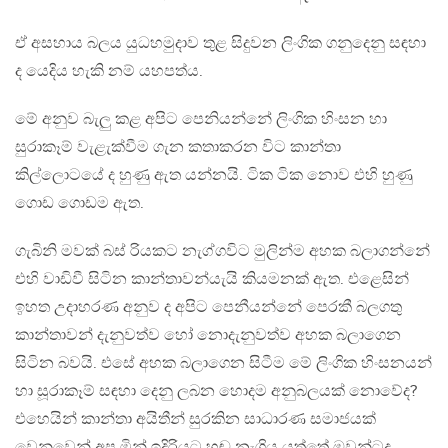
ඒ අසහාය බලය යුධහමුදාව තුළ සිදුවන ලිංගික ගනුදෙනු සඳහා
ද යෙදිය හැකි නම් යහපත්ය.
මේ අනුව බැලු කළ අපිට පෙනියන්නේ ලිංගික හිංසන හා
සුරාකෑම් වැළැක්වීම ගැන කතාකරන විට කාන්තා
කිල්ලොටයේ ද හුණු ඇත යන්නයි. ටික ටික නොව එහි හුණු
ගොඩ ගොඩම ඇත.
ගැබිනි මවක් බස් රියකට නැග්ගවිට මුලින්ම අහක බලාගන්නේ
එහි වාඩිවී සිටින කාන්තාවන්යැයි කියමනක් ඇත. එළෙසින්
ඉහත උදාහරණ අනුව ද අපිට පෙනීයන්නේ පෙරකී බලගතු
කාන්තාවන් දැනුවත්ව හෝ නොදැනුවත්ව අහක බලාගෙන
සිටින බවයි. එසේ අහක බලාගෙන සිටීම මේ ලිංගික හිංසනයන්
හා සූරාකෑම් සඳහා දෙනු ලබන හොදම අනුබලයක් නොවේද?
එහෙයින් කාන්තා අයිතීන් සුරකින සාධාරණ සමාජයක්
වෙනුවෙන් අප මින් ඉදිරියට හඬ නැගිය යුත්තේ ඔවුන්ටද