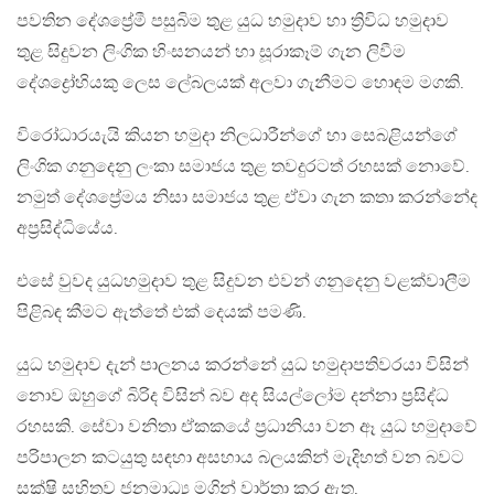
පවතින දේශප්‍රේමී පසුබිම තුළ යුධ හමුදාව හා ත්‍රිවිධ හමුදාව
තුළ සිදුවන ලිංගික හිංසනයන් හා සූරාකෑම් ගැන ලිවීම
දේශද්‍රෝහියකු ලෙස ලේබලයක් අලවා ගැනීමට හොඳම මගකි.
විරෝධාරයැයි කියන හමුදා නිලධාරීන්ගේ හා සෙබළියන්ගේ
ලිංගික ගනුදෙනු ලංකා සමාජය තුළ තවදුරටත් රහසක් නොවේ.
නමුත් දේශප්‍රේමය නිසා සමාජය තුළ ඒවා ගැන කතා කරන්නේද
අප්‍රසිද්ධියේය.
එසේ වුවද යුධහමුදාව තුළ සිදුවන එවන් ගනුදෙනු වළක්වාලීම
පිළිබඳ කීමට ඇත්තේ එක් දෙයක් පමණි.
යුධ හමුදාව දැන් පාලනය කරන්නේ යුධ හමුදාපතිවරයා විසින්
නොව ඔහුගේ බිරිද විසින් බව අද සියල්ලෝම දන්නා ප්‍රසිද්ධ
රහසකි. සේවා වනිතා ඒකකයේ ප්‍රධානියා වන ඈ යුධ හමුදාවේ
පරිපාලන කටයුතු සඳහා අසහාය බලයකින් මැදිහත් වන බවට
සක්ෂි සහිතව ජනමාධ්‍ය මගින් වාර්තා කර ඇත.