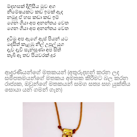
ආදරණීයන්ගේ මතකයන් (අතුරුදහන් කරන ලද
සමීපතමයන්ගේ මතකය අමතක කිරීමට බල කරන
රාජ්‍යක, ඔවුන්ගේ මතකයන් සමග සත්‍ය සහ යුක්තිය
සොයා යන ගමන් ගැන)