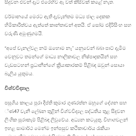
සිදුවන එවන් දෑට එරෙහිව ඈ වත් කිසිවක් කළේ නැත.
වර්මානයේ මෙරට ඇති දැවැන්තම මධ්‍ය ජාල දෙකක
හිමිකාරීත්වය ඇත්තේ කාන්තාවන් අතයි. ඒ සෝම එදිරිසිංහ සහ
වරුණි අමුණුගමයි.
“අපේ චැනල්වල නම් ඔහොම නෑ” යනුවෙන් බබා පාට් දැමීම
වෙනුවට තමන්ගේ මාධ්‍ය නාලිකාවල නිෂ්පාදකයින් සහ
වැඩසටහන් ප්‍රධානීන්ගේ ක්‍රියාකාරකම් පිළිබඳ ඔවුන් සොයා
බැලිය යුතුමය.
විශ්වවිද්‍යාල
පසුගිය කාලය පුරා දීප්ති කුමාර ගුණරත්න ඔහුගේ දේශන සහ
්ණ47 වැනි ලේඛන තුළින් විශ්වවිද්‍යල පද්ධතිය තුළ සිදුවන
ලිංගික සුරාකෑම් පිළිබඳ ලිවුවේය. අධ්‍යන කටයුතු, විභාගවලන්
ඉහළ සාමාර්ථ මෙන්ම ඉන්පසුව කථිකාචාර්ය රැකියා