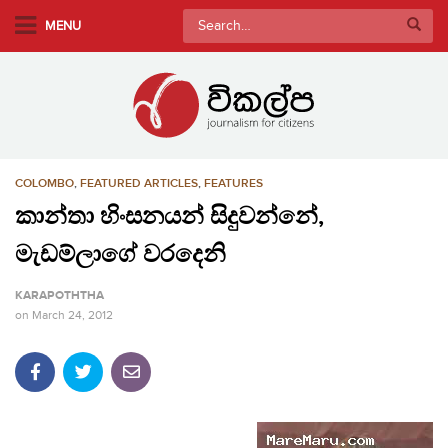
S
Search
MENU
k
for:
i
p
t
o
m
COLOMBO
,
FEATURED ARTICLES
,
FEATURES
a
i
කාන්තා හිංසනයන් සිදුවන්නේ,
n
මැඩම්ලාගේ වරදෙනි
c
o
KARAPOTHTHA
n
on
March 24, 2012
t
e
n
t