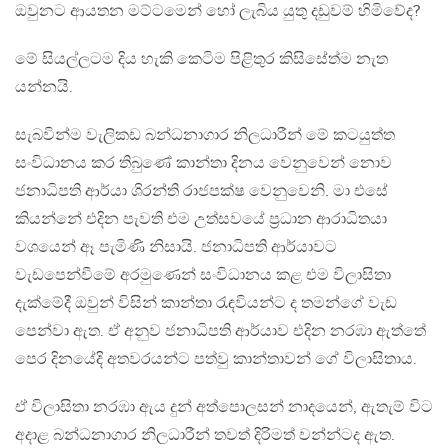
ඔවුනට ආයතන මට්ටමෙන් හෝ ලැබිය යුතු දඩුවම් හිමිවේද?
මේ සියල්ලටම දිය හැකි කෙටිම පිළිතුර කිසිසේත්ම නැත
යන්නයි.
සැබවින්ම වැලිකඩ බන්ධනාගාර නිලධාරීන් මේ කටයුත්ත
සංවිධානය කර තිබුණේ කාන්තා දිනය වෙනුවෙන් නොව
ජනාධිපති ආර්යා ශිරන්ති රාජපක්ෂ වෙනුවෙනි. මා එසේ
කියන්නේ එදින පැවති එම උත්සවයේ ප්‍රධාන ආරාධිතයා
වශයෙන් ඈ පැමිණි නිසායි. ජනාධිපති ආර්යාවට
වැඩපෙන්වීමේ අරමුණෙන් සංවිධානය කළ එම විලාසිතා
දැක්මේදී ඔවුන් විසින් කාන්තා රැඳවියන්ට ද තමන්ගේ වැඩ
පෙන්වා ඇත. ඒ අනුව ජනාධිපති ආර්යාව එදින නරඹා ඇත්තේ
පෙර දිනයේදි අතවරයන්ට පත්වු කාන්තාවන් ගේ විලාසිතාය.
ඒ විලාසිතා නරඹා ඇය දුන් අත්පොලසන් නාදයෙන්, ඇතැම් විට
අදාළ බන්ධනාගාර නිලධාරීන් තවත් දිරිමත් වන්න්ටද ඇත.