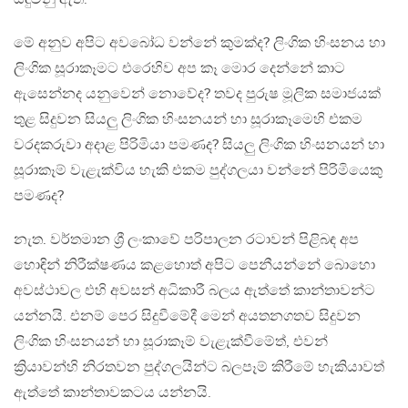
මේ අනුව අපිට අවබෝධ වන්නේ කුමක්ද? ලිංගික හිංසනය හා
ලිංගික සූරාකෑමට එරෙහිව අප කෑ මොර දෙන්නේ කාට
ඇසෙන්නද යනුවෙන් නොවේද? තවද පුරුෂ මූලික සමාජයක්
තුළ සිදුවන සියලු ලිංගික හිංසනයන් හා සූරාකෑමෙහි එකම
වරදකරුවා අදාළ පිරිමියා පමණද? සියලු ලිංගික හිංසනයන් හා
සූරාකෑම් වැළැක්විය හැකි එකම පුද්ගලයා වන්නේ පිරිමියෙකු
පමණද?
නැත. වර්තමාන ශ්‍රී ලංකාවේ පරිපාලන රටාවන් පිළිබඳ අප
හොඳින් නිරීක්ෂණය කළහොත් අපිට පෙනීයන්නේ බොහො
අවස්ථාවල එහි අවසන් අධිකාරී බලය ඇත්තේ කාන්තාවන්ට
යන්නයි. එනම් පෙර සිදුවීමේදී මෙන් අයතනගතව සිදුවන
ලිංගික හිංසනයන් හා සූරාකෑම් වැළැක්වීමේත්, එවන්
ක්‍රියාවන්හි නිරතවන පුද්ගලයින්ට බලපෑම් කිරීමේ හැකියාවත්
ඇත්තේ කාන්තාවකටය යන්නයි.