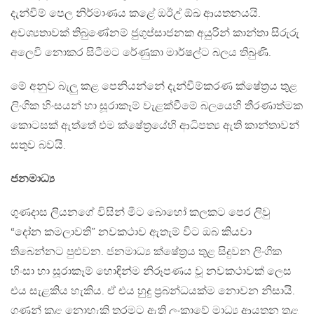
දැන්වීම් පෙල නිර්මාණය කළේ ඔඊඋ් ඕඛ ආයතනයයි.
අවශ්‍යතාවක් තිබුණේනම් ජුගුප්සාජනක අයුරින් කාන්තා සිරුරු
අලෙවි නොකර සිටීමට රේණුකා මාර්ෂල්ට බලය තිබුණි.
මේ අනුව බැලු කළ පෙනියන්නේ දැන්වීම්කරණ ක්ෂේත්‍රය තුළ
ලිංගික හිංසයන් හා සූරාකෑම් වැළක්වීමේ බලයෙහි තීරණාත්මක
කොටසක් ඇත්තේ එම ක්ෂේත්‍රයේහි ආධිපත්‍ය ඇති කාන්තාවන්
සතුව බවයි.
ජනමාධ්‍ය
ගුණදාස ලියනගේ විසින් මීට බොහෝ කලකට පෙර ලිවු
“දෝන කමලාවති” නවකථාව ඇතැම් විට ඔබ කියවා
තිබෙන්නට පුළුවන. ජනමාධ්‍ය ක්ෂේත්‍රය තුළ සිදුවන ලිංගික
හිංසා හා සූරාකෑම් හොඳින්ම නිරූපණය වූ නවකථාවක් ලෙස
එය සැළකිය හැකිය. ඒ එය හුදු ප්‍රබන්ධයක්ම නොවන නිසායි.
ගණන් කළ නොහැකි තරමට ඇති ලංකාවේ මාධ්‍ය ආයතන තුළ