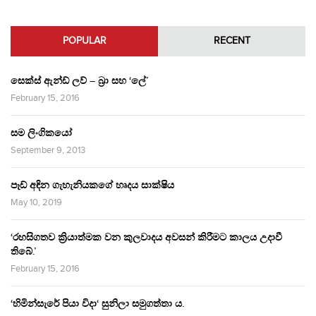
POPULAR
RECENT
සෙක්ස් ඇන්ඩ් ලව් – බ්‍රා සහ ‘ලේ’
February 15, 2016
සම ලිංගිකයෝ
September 9, 2013
පෑඩ් අඳින ගැහැනියකගේ හෘදය සාක්ෂිය
May 10, 2019
‘රහසිගතව ක්‍රියාත්මක වන කුලවාදය අවසන් කිරීමට කාලය උදාවී
තිබේ.’
February 15, 2016
‘හිමින්සැරේ පියා විදා‘ සුනිලා සමුගත්තා ය.