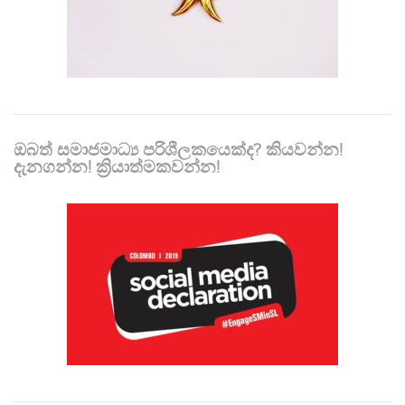
ඔබත් සමාජමාධ්‍ය පරිශීලකයෙක්ද? කියවන්න!
දැනගන්න! ක්‍රියාත්මකවන්න!