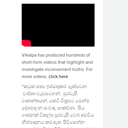
Vikalpa has produced hundreds of
short-form videos that highlight and
investigate inconvenient truths. For
more videos,
click here
.
"කටුක සත්‍ය ඉස්මතුකර දැක්වෙන
වාර්තා වැඩසටහන්, පුරවැසි
වෘතාන්තයන්, කෙටි චිත්‍රපට මෙන්ම
දේශපාලන සංවාද, සාකච්ඡා, සිය
ගණනක් විකල්ප පුරවැසි වෙබ් අඩවිය
නිශ්පාදනය කර ඇත. පිවිසෙන්න