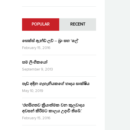
POPULAR
RECENT
සෙක්ස් ඇන්ඩ් ලව් – බ්‍රා සහ ‘ලේ’
February 15, 2016
සම ලිංගිකයෝ
September 9, 2013
පෑඩ් අඳින ගැහැනියකගේ හෘදය සාක්ෂිය
May 10, 2019
‘රහසිගතව ක්‍රියාත්මක වන කුලවාදය
අවසන් කිරීමට කාලය උදාවී තිබේ.’
February 15, 2016