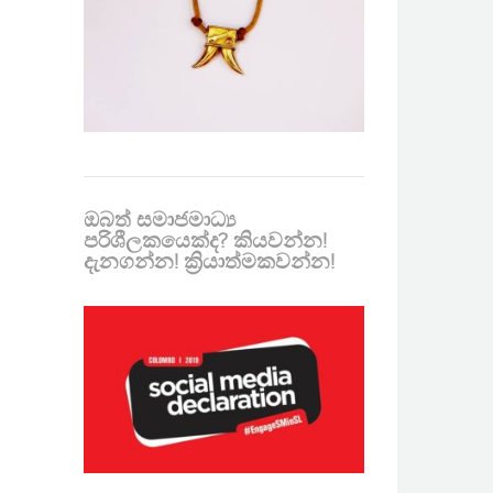
ඔබත් සමාජමාධ්‍ය
පරිශීලකයෙක්ද? කියවන්න!
දැනගන්න! ක්‍රියාත්මකවන්න!