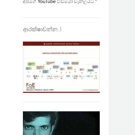
අපගේ
YouTube
වීඩියෝ චැනලයට."
ආරක්ෂාවන්න..!