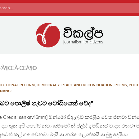
rch
­À·’À¶ŒÀ·ŒÀ¶©
ITUTIONAL REFORM
,
DEMOCRACY
,
PEACE AND RECONCILIATION
,
POEMS
,
POLIT
NANCE
්බට පොලිෂ් ගැවට ටෝයියෙක් වේද”
ge Credit: sankav16mm] මන්මෝ ජීඇල්.ව කරළිය වෙත එනවා වන
 දහ තුන අපි පෙන්වනවා කම්මෝ න් ප්ල්ස් ද මයිනස් වාදය එනවා
අපටත් කල් ගත වෙනවා මැයියා නරක ලොක්කයියා බුදු දෙයියා…