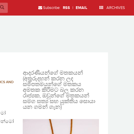
Subscribe:
RSS
|
EMAIL
ARCHIVES
ආදරණීයන්ගේ මතකයන්
(අතුරුදහන් කරන ලද
ICS AND
සමීපතමයන්ගේ මතකය
අමතක කිරීමට බල කරන
රාජ්‍යක, ඔවුන්ගේ මතකයන්
සමග සත්‍ය සහ යුක්තිය සොයා
යන ගමන් ගැන)
්මෝ
 මන්මෝ