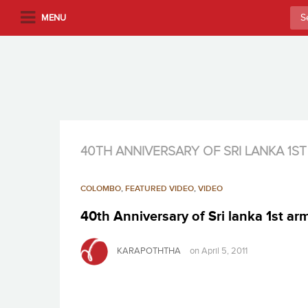
S
Sea
MENU
k
for:
i
p
t
o
m
a
i
40TH ANNIVERSARY OF SRI LANKA 1S
n
c
COLOMBO
,
FEATURED VIDEO
,
VIDEO
o
n
40th Anniversary of Sri lanka 1st ar
t
e
KARAPOTHTHA
on
April 5, 2011
n
t