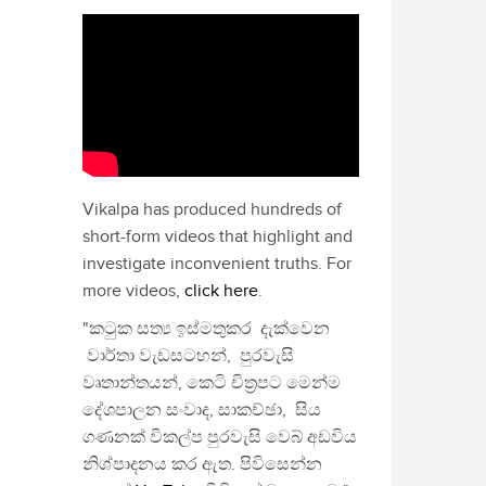
Vikalpa has produced hundreds of
short-form videos that highlight and
investigate inconvenient truths. For
more videos,
click here
.
"කටුක සත්‍ය ඉස්මතුකර දැක්වෙන
වාර්තා වැඩසටහන්, පුරවැසි
වෘතාන්තයන්, කෙටි චිත්‍රපට මෙන්ම
දේශපාලන සංවාද, සාකච්ඡා, සිය
ගණනක් විකල්ප පුරවැසි වෙබ් අඩවිය
නිශ්පාදනය කර ඇත. පිවිසෙන්න