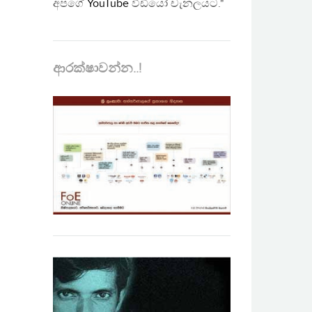
අපගේ
YouTube
වීඩියෝ චැනලයට."
ආරක්ෂාවන්න..!