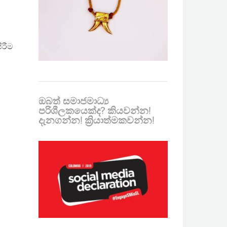
ිරීම
ඔබත් සමාජමාධ්‍ය
පරිශීලකයෙක්ද? කියවන්න!
දැනගන්න! ක්‍රියාත්මකවන්න!