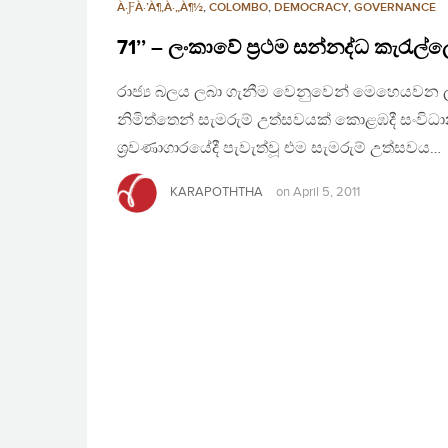
À·ƑÀ·’À¶‚À·„À¶½
,
COLOMBO
,
DEMOCRACY
,
GOVERNANCE
71’’ – ලංකාවේ ප්‍රථම සන්නද්ධ කැරැල
රාජ්‍ය බලය ලබා ගැනීම වෙනුවෙන් මෙහෙයවන ලද 
නිමිත්තෙන් සැමරුම් උත්සවයක් කොළඹදී සංවිධා
ශ්‍රවණාගාරයේදී පැවැත්වූ එම සැමරුම් උත්සවය…
KARAPOTHTHA
on
April 5, 2011