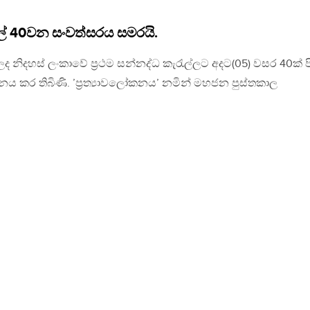
්ලේ 40වන සංවත්සරය සමරයි.
නිදහස් ලංකාවේ ප්‍රථම සන්නද්ධ කැරැල්ලට අදට(05) වසර 40ක් ප
නය කර තිබිණි. ’ප්‍රත්‍යාවලෝකනය’ නමින් මහජන පුස්තකාල