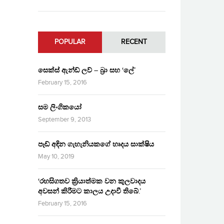
POPULAR
RECENT
සෙක්ස් ඇන්ඩ් ලව් – බ්‍රා සහ ‘ලේ’
February 15, 2016
සම ලිංගිකයෝ
September 9, 2013
පෑඩ් අඳින ගැහැනියකගේ හෘදය සාක්ෂිය
May 10, 2019
‘රහසිගතව ක්‍රියාත්මක වන කුලවාදය
අවසන් කිරීමට කාලය උදාවී තිබේ.’
February 15, 2016