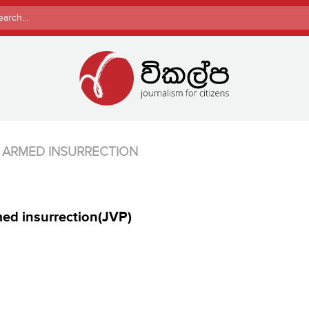
rch
T ARMED INSURRECTION
med insurrection(JVP)