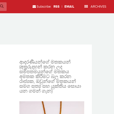
Subscribe:
RSS
|
EMAIL
ARCHIVES
ආදරණීයන්ගේ මතකයන්
(අතුරුදහන් කරන ලද
සමීපතමයන්ගේ මතකය
අමතක කිරීමට බල කරන
රාජ්‍යක, ඔවුන්ගේ මතකයන්
සමග සත්‍ය සහ යුක්තිය සොයා
යන ගමන් ගැන)