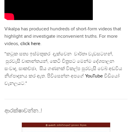
Vikalpa has produced hundreds of short-form videos that
highlight and investigate inconvenient truths. For more
videos,
click here
.
"කටුක සත්‍ය ඉස්මතුකර දැක්වෙන වාර්තා වැඩසටහන්,
පුරවැසි වෘතාන්තයන්, කෙටි චිත්‍රපට මෙන්ම දේශපාලන
සංවාද, සාකච්ඡා, සිය ගණනක් විකල්ප පුරවැසි වෙබ් අඩවිය
නිශ්පාදනය කර ඇත. පිවිසෙන්න අපගේ
YouTube
වීඩියෝ
චැනලයට."
ආරක්ෂාවන්න..!