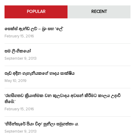
POPULAR
RECENT
සෙක්ස් ඇන්ඩ් ලව් – බ්‍රා සහ ‘ලේ’
February 15, 2016
සම ලිංගිකයෝ
September 9, 2013
පෑඩ් අඳින ගැහැනියකගේ හෘදය සාක්ෂිය
May 10, 2019
‘රහසිගතව ක්‍රියාත්මක වන කුලවාදය අවසන් කිරීමට කාලය උදාවී
තිබේ.’
February 15, 2016
‘හිමින්සැරේ පියා විදා‘ සුනිලා සමුගත්තා ය.
September 9, 2013