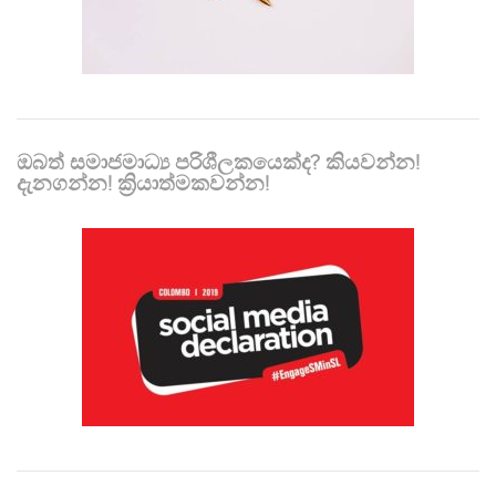
ඔබත් සමාජමාධ්‍ය පරිශීලකයෙක්ද? කියවන්න!
දැනගන්න! ක්‍රියාත්මකවන්න!