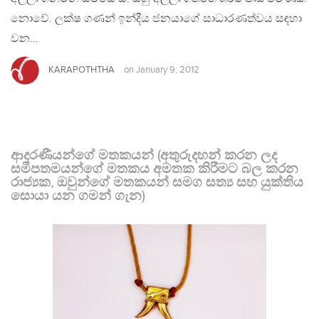
නොවේ. ලක්ෂ ගණන් ඉන්දීය ජනයාගේ සාධාරණත්වය සඳහා
වන…
KARAPOTHTHA
on
January 9, 2012
ආදරණීයන්ගේ මතකයන් (අතුරුදහන් කරන ලද
සමීපතමයන්ගේ මතකය අමතක කිරීමට බල කරන
රාජ්‍යක, ඔවුන්ගේ මතකයන් සමග සත්‍ය සහ යුක්තිය
සොයා යන ගමන් ගැන)