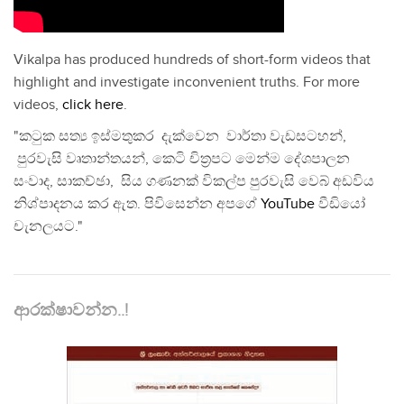
Vikalpa has produced hundreds of short-form videos that
highlight and investigate inconvenient truths. For more
videos,
click here
.
"කටුක සත්‍ය ඉස්මතුකර දැක්වෙන වාර්තා වැඩසටහන්,
පුරවැසි වෘතාන්තයන්, කෙටි චිත්‍රපට මෙන්ම දේශපාලන
සංවාද, සාකච්ඡා, සිය ගණනක් විකල්ප පුරවැසි වෙබ් අඩවිය
නිශ්පාදනය කර ඇත. පිවිසෙන්න අපගේ
YouTube
වීඩියෝ
චැනලයට."
ආරක්ෂාවන්න..!