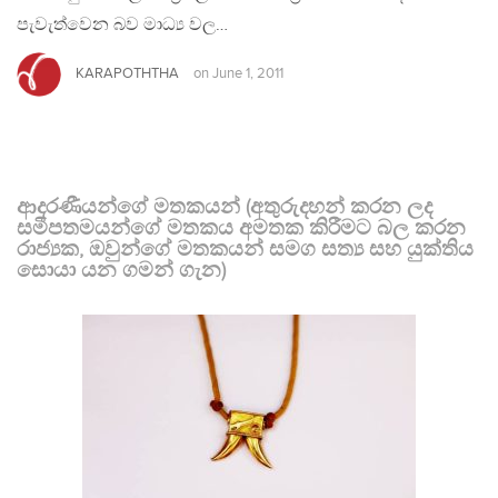
පැවැත්වෙන බව මාධ්‍ය වල…
KARAPOTHTHA
on
June 1, 2011
ආදරණීයන්ගේ මතකයන් (අතුරුදහන් කරන ලද
සමීපතමයන්ගේ මතකය අමතක කිරීමට බල කරන
රාජ්‍යක, ඔවුන්ගේ මතකයන් සමග සත්‍ය සහ යුක්තිය
සොයා යන ගමන් ගැන)