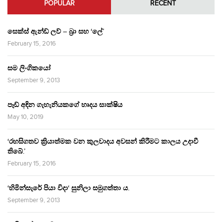
POPULAR
RECENT
සෙක්ස් ඇන්ඩ් ලව් – බ්‍රා සහ ‘ලේ’
February 15, 2016
සම ලිංගිකයෝ
September 9, 2013
පෑඩ් අඳින ගැහැනියකගේ හෘදය සාක්ෂිය
May 10, 2019
‘රහසිගතව ක්‍රියාත්මක වන කුලවාදය අවසන් කිරීමට කාලය උදාවී
තිබේ.’
February 15, 2016
‘හිමින්සැරේ පියා විදා‘ සුනිලා සමුගත්තා ය.
September 9, 2013