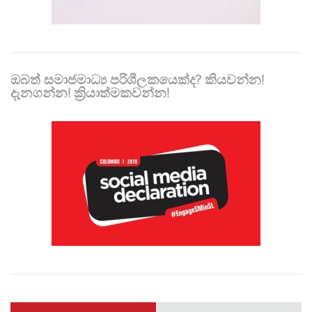
ඔබත් සමාජමාධ්‍ය පරිශීලකයෙක්ද? කියවන්න!
දැනගන්න! ක්‍රියාත්මකවන්න!