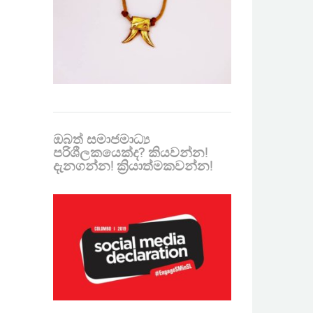
ඔබත් සමාජමාධ්‍ය
පරිශීලකයෙක්ද? කියවන්න!
දැනගන්න! ක්‍රියාත්මකවන්න!