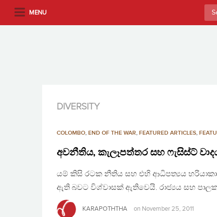
S
Sea
MENU
k
for:
i
p
t
o
m
a
i
DIVERSITY
n
c
COLOMBO
,
END OF THE WAR
,
FEATURED ARTICLES
,
FEATU
o
n
අවනීතිය, කැලෑපත්තර සහ ෆැසිස්ට් වාද
t
යම් කිසි රටක නීතිය සහ එහි ආධිපත්‍යය හරියා
e
n
ඇති බවට විශ්වාසක් ඇතිවෙයි. රාජ්‍යය සහ පාලකයන
t
KARAPOTHTHA
on
November 25, 2011