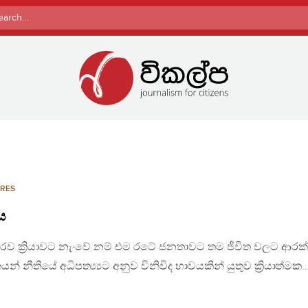
rch
RES
ය
කාරව ක්‍රියාවට නැංවේ නම් එම රටේ ජනතාවට තම ජීවිත වලට ආරක
් නීතියේ අධිපත්‍ය්‍යට අනුව විනිවිද භාවයකින් යුතුව ක්‍රියාත්මක