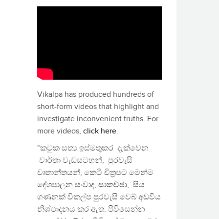
Vikalpa has produced hundreds of
short-form videos that highlight and
investigate inconvenient truths. For
more videos,
click here
.
"කටුක සත්‍ය ඉස්මතුකර දැක්වෙන
වාර්තා වැඩසටහන්, පුරවැසි
වෘතාන්තයන්, කෙටි චිත්‍රපට මෙන්ම
දේශපාලන සංවාද, සාකච්ඡා, සිය
ගණනක් විකල්ප පුරවැසි වෙබ් අඩවිය
නිශ්පාදනය කර ඇත. පිවිසෙන්න