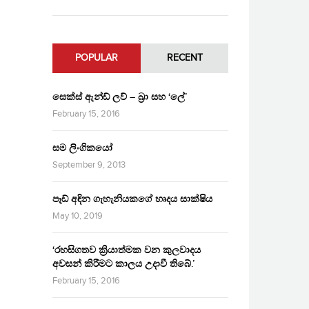
POPULAR
RECENT
සෙක්ස් ඇන්ඩ් ලව් – බ්‍රා සහ ‘ලේ’
February 15, 2016
සම ලිංගිකයෝ
September 9, 2013
පෑඩ් අඳින ගැහැනියකගේ හෘදය සාක්ෂිය
May 10, 2019
‘රහසිගතව ක්‍රියාත්මක වන කුලවාදය
අවසන් කිරීමට කාලය උදාවී තිබේ.’
February 15, 2016