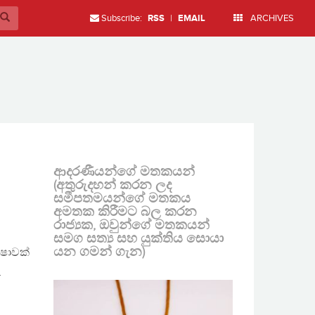
Subscribe:
RSS
|
EMAIL
ARCHIVES
ආදරණීයන්ගේ මතකයන්
(අතුරුදහන් කරන ලද
සමීපතමයන්ගේ මතකය
අමතක කිරීමට බල කරන
රාජ්‍යක, ඔවුන්ගේ මතකයන්
සමග සත්‍ය සහ යුක්තිය සොයා
යන ගමන් ගැන)
්ෂාවක්
…