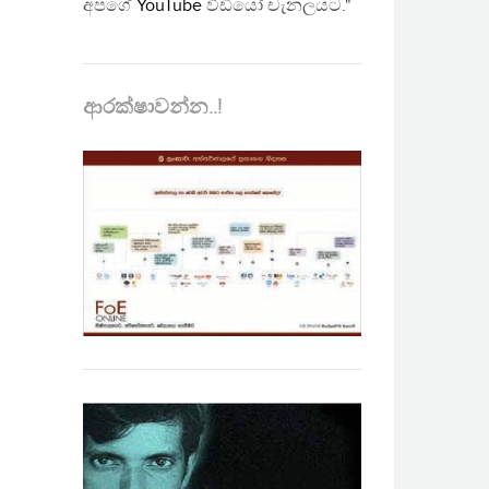
අපගේ
YouTube
වීඩියෝ චැනලයට."
ආරක්ෂාවන්න..!