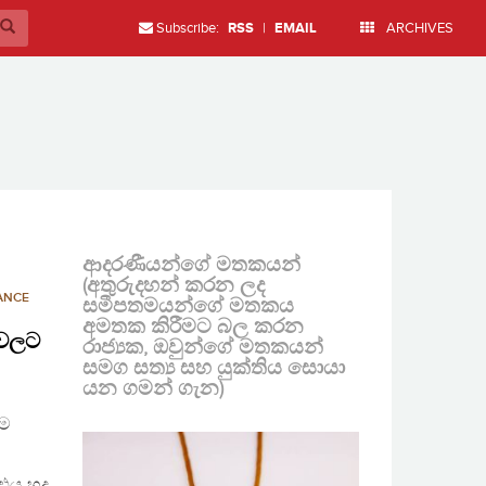
Subscribe:
RSS
|
EMAIL
ARCHIVES
ආදරණීයන්ගේ මතකයන්
(අතුරුදහන් කරන ලද
ANCE
සමීපතමයන්ගේ මතකය
අමතක කිරීමට බල කරන
ාවලට
රාජ්‍යක, ඔවුන්ගේ මතකයන්
සමග සත්‍ය සහ යුක්තිය සොයා
යන ගමන් ගැන)
ීම
ය හුදු