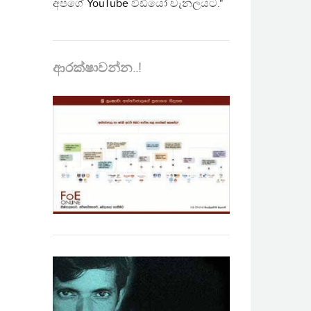
අපගේ
YouTube
වීඩියෝ චැනලයට."
ආරක්ෂාවන්න..!