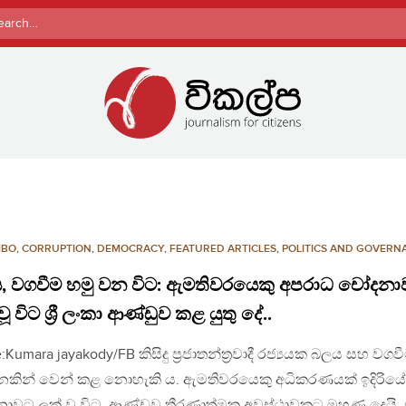
rch
MBO
,
CORRUPTION
,
DEMOCRACY
,
FEATURED ARTICLES
,
POLITICS AND GOVERN
, වගවීම හමු වන විට: ඇමතිවරයෙකු අපරාධ චෝදන
වූ විට ශ්‍රී ලංකා ආණ්ඩුව කළ යුතු දේ..
:Kumara jayakody/FB කිසිදු ප්‍රජාතන්ත්‍රවාදී රජ්‍යයක බලය සහ වගව
ෙකින් වෙන් කළ නොහැකි ය. ඇමතිවරයෙකු අධිකරණයක් ඉදිරියේ
වට ලක් වූ විට, ආණ්ඩුව තීරණාත්මක අවස්ථාවකට මුහුණ දෙයි. එ