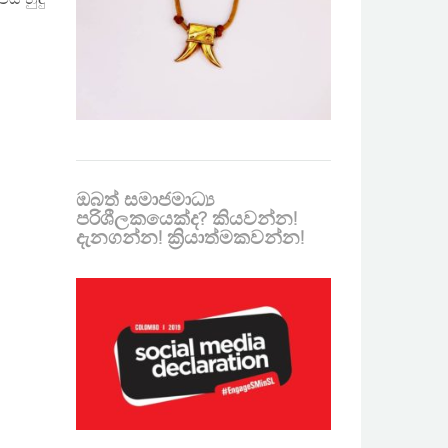
ඔබත් සමාජමාධ්‍ය
පරිශීලකයෙක්ද? කියවන්න!
දැනගන්න! ක්‍රියාත්මකවන්න!