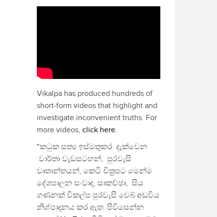
Vikalpa has produced hundreds of
short-form videos that highlight and
investigate inconvenient truths. For
more videos,
click here
.
"කටුක සත්‍ය ඉස්මතුකර දැක්වෙන
වාර්තා වැඩසටහන්, පුරවැසි
වෘතාන්තයන්, කෙටි චිත්‍රපට මෙන්ම
දේශපාලන සංවාද, සාකච්ඡා, සිය
ගණනක් විකල්ප පුරවැසි වෙබ් අඩවිය
නිශ්පාදනය කර ඇත. පිවිසෙන්න