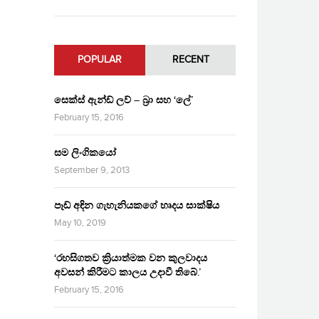
POPULAR
RECENT
සෙක්ස් ඇන්ඩ් ලව් – බ්‍රා සහ ‘ලේ’
February 15, 2016
සම ලිංගිකයෝ
September 9, 2013
පෑඩ් අඳින ගැහැනියකගේ හෘදය සාක්ෂිය
May 10, 2019
‘රහසිගතව ක්‍රියාත්මක වන කුලවාදය
අවසන් කිරීමට කාලය උදාවී තිබේ.’
February 15, 2016