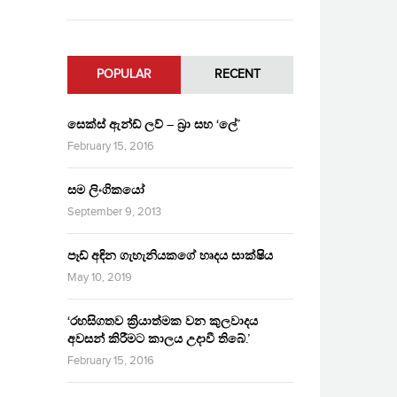
POPULAR
RECENT
සෙක්ස් ඇන්ඩ් ලව් – බ්‍රා සහ ‘ලේ’
February 15, 2016
සම ලිංගිකයෝ
September 9, 2013
පෑඩ් අඳින ගැහැනියකගේ හෘදය සාක්ෂිය
May 10, 2019
‘රහසිගතව ක්‍රියාත්මක වන කුලවාදය
අවසන් කිරීමට කාලය උදාවී තිබේ.’
February 15, 2016