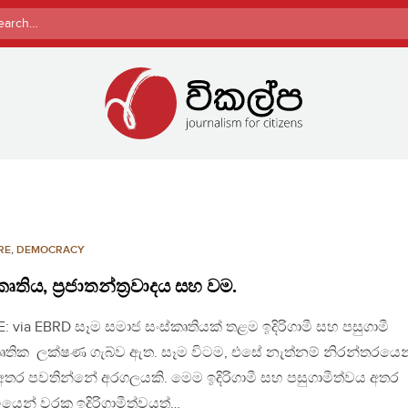
rch
RE
,
DEMOCRACY
කෘතිය, ප්‍රජාතන්ත්‍රවාදය සහ වම.
: via EBRD සෑම සමාජ සංස්කෘතියක් තළම ඉදිරිගාමී සහ පසුගාමී
කෘතික ලක්ෂණ ගැබ්ව ඇත. සෑම විටම, එසේ නැත්නම් නිරන්තරයෙ
අතර පවතින්නේ අරගලයකි. මෙම ඉදිරිගාමී සහ පසුගාමීත්වය අතර
යෙන් වරක ඉදිරිගාමීත්වයත්…