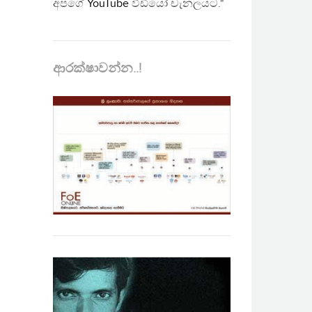
අපගේ
YouTube
වීඩියෝ චැනලයට."
ආරක්ෂාවන්න..!