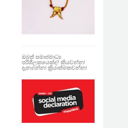
ඔබත් සමාජමාධ්‍ය
පරිශීලකයෙක්ද? කියවන්න!
දැනගන්න! ක්‍රියාත්මකවන්න!