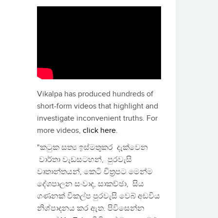
Vikalpa has produced hundreds of
short-form videos that highlight and
investigate inconvenient truths. For
more videos,
click here
.
"කටුක සත්‍ය ඉස්මතුකර දැක්වෙන
වාර්තා වැඩසටහන්, පුරවැසි
වෘතාන්තයන්, කෙටි චිත්‍රපට මෙන්ම
දේශපාලන සංවාද, සාකච්ඡා, සිය
ගණනක් විකල්ප පුරවැසි වෙබ් අඩවිය
නිශ්පාදනය කර ඇත. පිවිසෙන්න