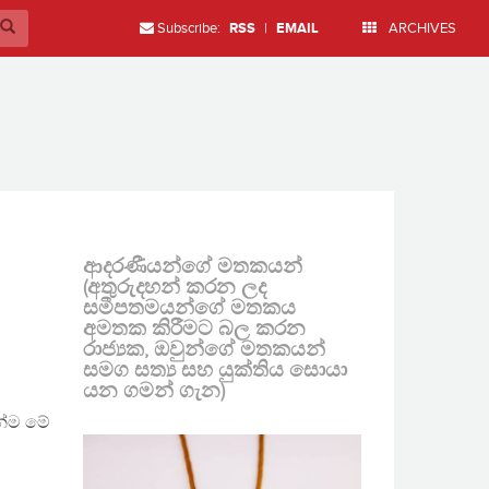
Subscribe:
RSS
|
EMAIL
ARCHIVES
ආදරණීයන්ගේ මතකයන්
(අතුරුදහන් කරන ලද
සමීපතමයන්ගේ මතකය
අමතක කිරීමට බල කරන
රාජ්‍යක, ඔවුන්ගේ මතකයන්
සමග සත්‍ය සහ යුක්තිය සොයා
යන ගමන් ගැන)
න්ම මේ