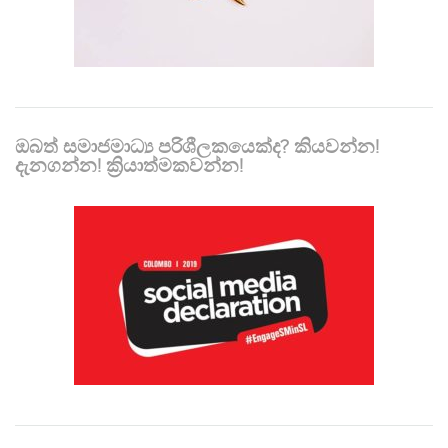
ඔබත් සමාජමාධ්‍ය පරිශීලකයෙක්ද? කියවන්න!
දැනගන්න! ක්‍රියාත්මකවන්න!