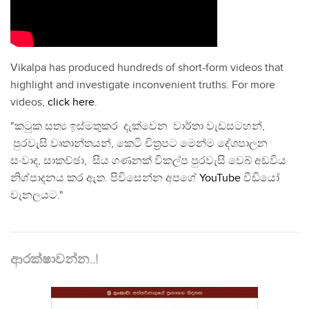
Vikalpa has produced hundreds of short-form videos that
highlight and investigate inconvenient truths. For more
videos,
click here
.
"කටුක සත්‍ය ඉස්මතුකර දැක්වෙන වාර්තා වැඩසටහන්,
පුරවැසි වෘතාන්තයන්, කෙටි චිත්‍රපට මෙන්ම දේශපාලන
සංවාද, සාකච්ඡා, සිය ගණනක් විකල්ප පුරවැසි වෙබ් අඩවිය
නිශ්පාදනය කර ඇත. පිවිසෙන්න අපගේ
YouTube
වීඩියෝ
චැනලයට."
ආරක්ෂාවන්න..!