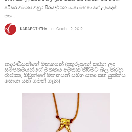
පරිසර අමාත්‍ය අනුර පි‍්‍රයදර්ශන යාපා මහතා ගේ උපදෙස්
මත…
KARAPOTHTHA
on
October 2, 2012
ආදරණීයන්ගේ මතකයන් (අතුරුදහන් කරන ලද
සමීපතමයන්ගේ මතකය අමතක කිරීමට බල කරන
රාජ්‍යක, ඔවුන්ගේ මතකයන් සමග සත්‍ය සහ යුක්තිය
සොයා යන ගමන් ගැන)