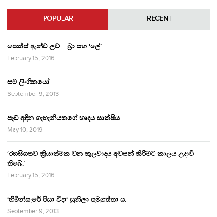
POPULAR
RECENT
සෙක්ස් ඇන්ඩ් ලව් – බ්‍රා සහ ‘ලේ’
February 15, 2016
සම ලිංගිකයෝ
September 9, 2013
පෑඩ් අඳින ගැහැනියකගේ හෘදය සාක්ෂිය
May 10, 2019
‘රහසිගතව ක්‍රියාත්මක වන කුලවාදය අවසන් කිරීමට කාලය උදාවී
තිබේ.’
February 15, 2016
‘හිමින්සැරේ පියා විදා‘ සුනිලා සමුගත්තා ය.
September 9, 2013