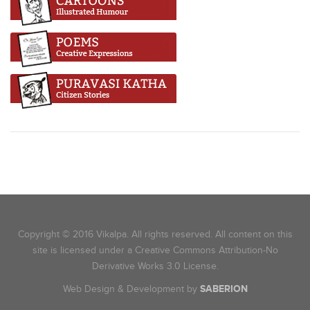
Copyright © 2016 Vikalpa. All rights reserved. All content on this
site is licensed under a Creative Commons Attribution-No
Derivative Works 3.0 License.
Web Design & Development by
SABERION