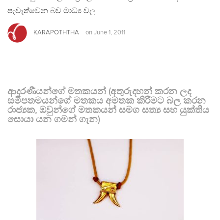
පැවැත්වෙන බව මාධ්‍ය වල…
KARAPOTHTHA
on
June 1, 2011
ආදරණීයන්ගේ මතකයන් (අතුරුදහන් කරන ලද
සමීපතමයන්ගේ මතකය අමතක කිරීමට බල කරන
රාජ්‍යක, ඔවුන්ගේ මතකයන් සමග සත්‍ය සහ යුක්තිය
සොයා යන ගමන් ගැන)