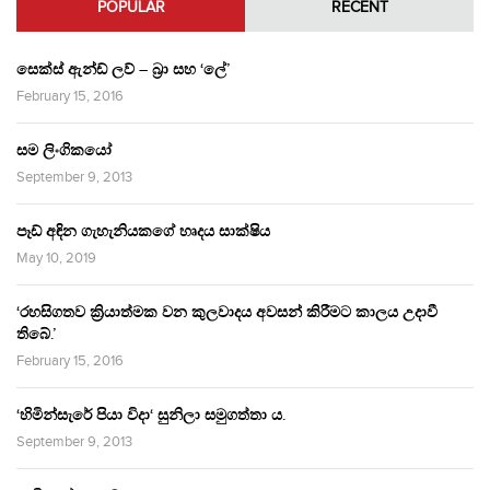
POPULAR
RECENT
සෙක්ස් ඇන්ඩ් ලව් – බ්‍රා සහ ‘ලේ’
February 15, 2016
සම ලිංගිකයෝ
September 9, 2013
පෑඩ් අඳින ගැහැනියකගේ හෘදය සාක්ෂිය
May 10, 2019
‘රහසිගතව ක්‍රියාත්මක වන කුලවාදය අවසන් කිරීමට කාලය උදාවී
තිබේ.’
February 15, 2016
‘හිමින්සැරේ පියා විදා‘ සුනිලා සමුගත්තා ය.
September 9, 2013