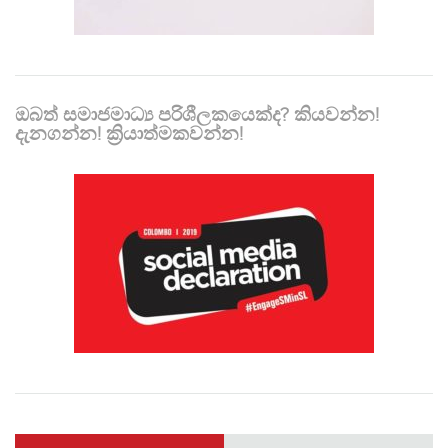
ඔබත් සමාජමාධ්‍ය පරිශීලකයෙක්ද? කියවන්න!
දැනගන්න! ක්‍රියාත්මකවන්න!