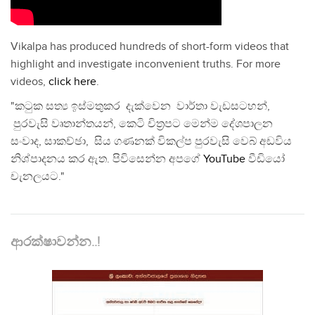
Vikalpa has produced hundreds of short-form videos that
highlight and investigate inconvenient truths. For more
videos,
click here
.
"කටුක සත්‍ය ඉස්මතුකර දැක්වෙන වාර්තා වැඩසටහන්,
පුරවැසි වෘතාන්තයන්, කෙටි චිත්‍රපට මෙන්ම දේශපාලන
සංවාද, සාකච්ඡා, සිය ගණනක් විකල්ප පුරවැසි වෙබ් අඩවිය
නිශ්පාදනය කර ඇත. පිවිසෙන්න අපගේ
YouTube
වීඩියෝ
චැනලයට."
ආරක්ෂාවන්න..!