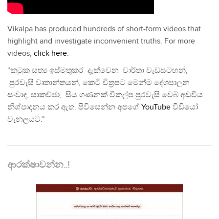
Vikalpa has produced hundreds of short-form videos that
highlight and investigate inconvenient truths. For more
videos,
click here
.
"කටුක සත්‍ය ඉස්මතුකර දැක්වෙන වාර්තා වැඩසටහන්,
පුරවැසි වෘතාන්තයන්, කෙටි චිත්‍රපට මෙන්ම දේශපාලන
සංවාද, සාකච්ඡා, සිය ගණනක් විකල්ප පුරවැසි වෙබ් අඩවිය
නිශ්පාදනය කර ඇත. පිවිසෙන්න අපගේ
YouTube
වීඩියෝ
චැනලයට."
ආරක්ෂාවන්න..!