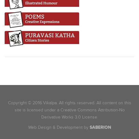
Copyright © 2016 Vikalpa. All rights reserved. All content on this
site is licensed under a Creative Commons Attribution-No
Derivative Works 3.0 License.
Web Design & Development by
SABERION