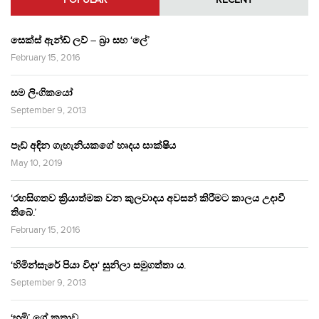
POPULAR
RECENT
සෙක්ස් ඇන්ඩ් ලව් – බ්‍රා සහ ‘ලේ’
February 15, 2016
සම ලිංගිකයෝ
September 9, 2013
පෑඩ් අඳින ගැහැනියකගේ හෘදය සාක්ෂිය
May 10, 2019
‘රහසිගතව ක්‍රියාත්මක වන කුලවාදය අවසන් කිරීමට කාලය උදාවී
තිබේ.’
February 15, 2016
‘හිමින්සැරේ පියා විදා‘ සුනිලා සමුගත්තා ය.
September 9, 2013
‘භූමි’ ගේ කතාව