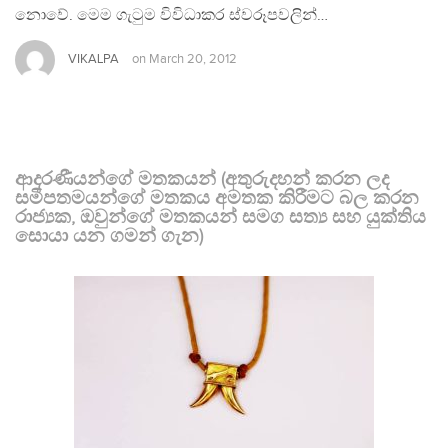
නොවේ. මෙම ගැටුම විවිධාකර ස්වරූපවලින්…
VIKALPA
on
March 20, 2012
ආදරණීයන්ගේ මතකයන් (අතුරුදහන් කරන ලද
සමීපතමයන්ගේ මතකය අමතක කිරීමට බල කරන
රාජ්‍යක, ඔවුන්ගේ මතකයන් සමග සත්‍ය සහ යුක්තිය
සොයා යන ගමන් ගැන)