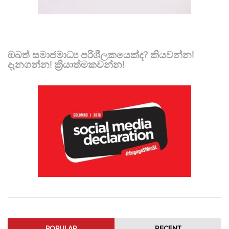
ඔබත් සමාජමාධ්‍ය පරිශීලකයෙක්ද? කියවන්න!
දැනගන්න! ක්‍රියාත්මකවන්න!