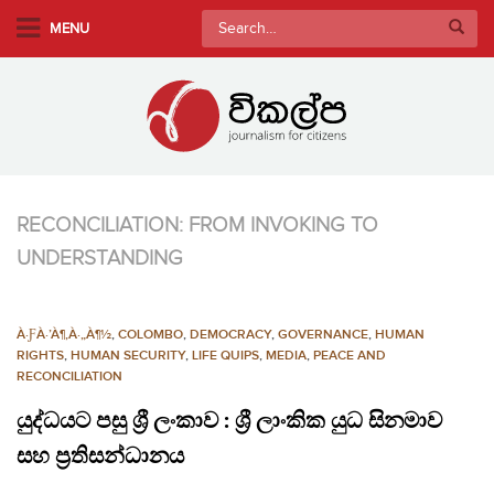
S
Search
MENU
k
for:
i
p
t
o
m
a
RECONCILIATION: FROM INVOKING TO
i
UNDERSTANDING
n
c
o
À·ƑÀ·’À¶‚À·„À¶½
,
COLOMBO
,
DEMOCRACY
,
GOVERNANCE
,
HUMAN
n
RIGHTS
,
HUMAN SECURITY
,
LIFE QUIPS
,
MEDIA
,
PEACE AND
t
RECONCILIATION
e
යුද්ධයට පසු ශ්‍රී ලංකාව : ශ්‍රී ලාංකික යුධ සිනමාව
n
t
සහ ප්‍රතිසන්ධානය