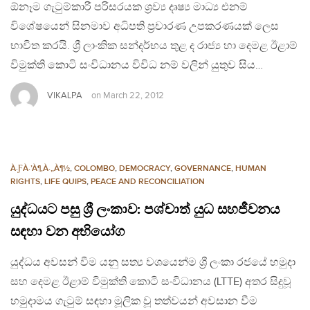
ඕනෑම ගැටුම්කාරී පරිසරයක ශ්‍රව්‍ය දෘෂ්‍ය මාධ්‍ය එනම්
විශේෂයෙන් සිනමාව අධිපති ප්‍රචාරණ උපකරණයක් ලෙස
භාවිත කරයි. ශ්‍රී ලාංකික සන්දර්භය තුළ ද රාජ්‍ය හා දෙමළ ඊළාම්
විමුක්ති කොටි සංවිධානය විවිධ නම් වලින් යුතුව සිය…
VIKALPA
on
March 22, 2012
À·ƑÀ·’À¶‚À·„À¶½
,
COLOMBO
,
DEMOCRACY
,
GOVERNANCE
,
HUMAN
RIGHTS
,
LIFE QUIPS
,
PEACE AND RECONCILIATION
යුද්ධයට පසු ශ්‍රී ලංකාව: පශ්චාත් යුධ සහජීවනය
සඳහා වන අභියෝග
යුද්ධය අවසන් වීම යනු සත්‍ය වශයෙන්ම ශ්‍රී ලංකා රජයේ හමුදා
සහ දෙමළ ඊළාම් විමුක්ති කොටි සංවිධානය (LTTE) අතර සිදුවූ
හමුදාමය ගැටුම් සඳහා මූලික වූ තත්වයන් අවසාන වීම