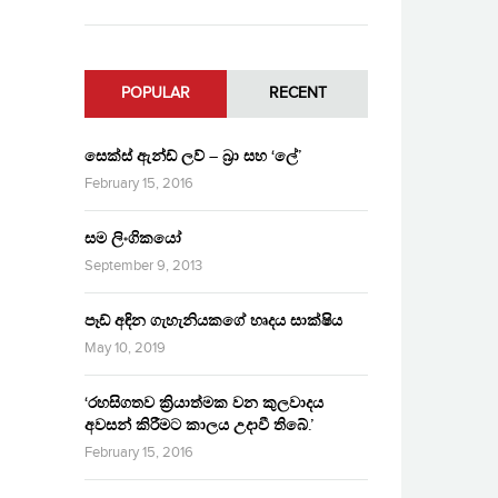
POPULAR
RECENT
සෙක්ස් ඇන්ඩ් ලව් – බ්‍රා සහ ‘ලේ’
February 15, 2016
සම ලිංගිකයෝ
September 9, 2013
පෑඩ් අඳින ගැහැනියකගේ හෘදය සාක්ෂිය
May 10, 2019
‘රහසිගතව ක්‍රියාත්මක වන කුලවාදය
අවසන් කිරීමට කාලය උදාවී තිබේ.’
February 15, 2016