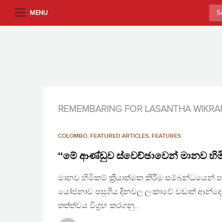
S
Sea
MENU
k
for:
i
p
t
o
m
a
i
REMEMBARING FOR LASANTHA WIKR
n
c
COLOMBO
,
FEATURED ARTICLES
,
FEATURES
o
n
‘‘මේ ආණ්ඩුව ස්වෙච්ඡාවෙන් මානව හිම
t
මානව හිමිකම් ක්‍රියාත්මක කිරීම සම්බන්ධයෙන්
e
n
යෝජනාව පසුගිය දිනවල ලංකාවේ වඩාත් ආන්දෝල
t
තත්ත්වය විග්‍රහ කරගනු…