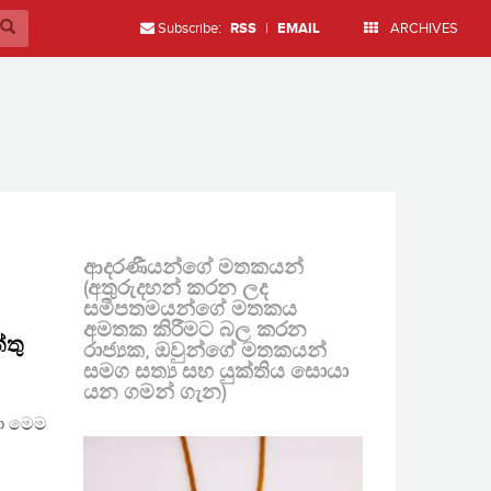
Subscribe:
RSS
|
EMAIL
ARCHIVES
ආදරණීයන්ගේ මතකයන්
(අතුරුදහන් කරන ලද
සමීපතමයන්ගේ මතකය
අමතක කිරීමට බල කරන
්තු
රාජ්‍යක, ඔවුන්ගේ මතකයන්
සමග සත්‍ය සහ යුක්තිය සොයා
යන ගමන් ගැන)
නා මෙම