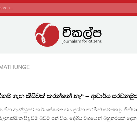
rch
AMATHUNGE
ිකම් ගැන කිසිවක් කරන්නේ නෑ‘‘ – ආචාර්ය සරවනමුත
 පවතින ආණ්ඩුවේ කාර්යක්ෂමතාවය ප්‍රශ්න කරමින් සම්මත වූ ජිනිවා
නාත්මක සිදු වීම බවට පත් විය. දේශීය වශයෙන් බහුතරයක් දෙ