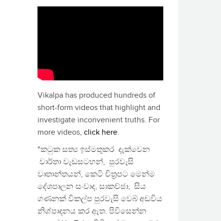
Vikalpa has produced hundreds of
short-form videos that highlight and
investigate inconvenient truths. For
more videos,
click here
.
"කටුක සත්‍ය ඉස්මතුකර දැක්වෙන
වාර්තා වැඩසටහන්, පුරවැසි
වෘතාන්තයන්, කෙටි චිත්‍රපට මෙන්ම
දේශපාලන සංවාද, සාකච්ඡා, සිය
ගණනක් විකල්ප පුරවැසි වෙබ් අඩවිය
නිශ්පාදනය කර ඇත. පිවිසෙන්න