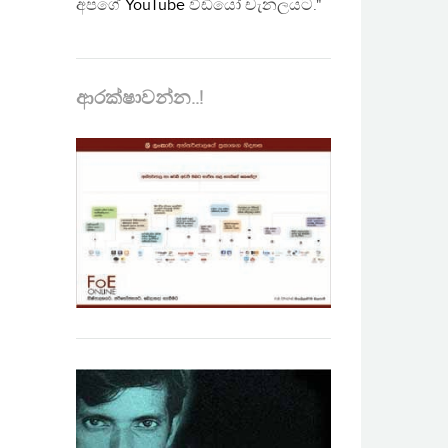
අපගේ
YouTube
වීඩියෝ චැනලයට."
ආරක්ෂාවන්න..!