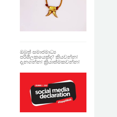
ඔබත් සමාජමාධ්‍ය
පරිශීලකයෙක්ද? කියවන්න!
දැනගන්න! ක්‍රියාත්මකවන්න!