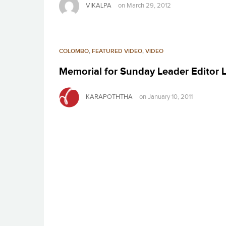
VIKALPA
on
March 29, 2012
COLOMBO
,
FEATURED VIDEO
,
VIDEO
Memorial for Sunday Leader Editor
KARAPOTHTHA
on
January 10, 2011