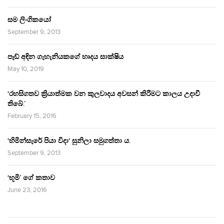
සම ලිංගිකයෝ
September 9, 2013
පෑඩ් අඳින ගැහැනියකගේ හෘදය සාක්ෂිය
May 10, 2019
‘රහසිගතව ක්‍රියාත්මක වන කුලවාදය අවසන් කිරීමට කාලය උදාවී
තිබේ.’
February 15, 2016
‘හිමින්සැරේ පියා විදා‘ සුනිලා සමුගත්තා ය.
September 9, 2013
‘භූමි’ ගේ කතාව
June 23, 2016