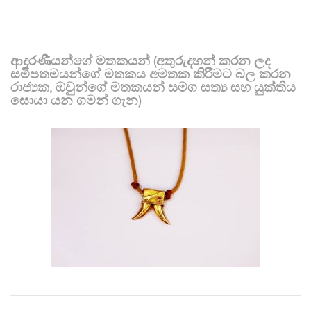
ආදරණීයන්ගේ මතකයන් (අතුරුදහන් කරන ලද
සමීපතමයන්ගේ මතකය අමතක කිරීමට බල කරන
රාජ්‍යක, ඔවුන්ගේ මතකයන් සමග සත්‍ය සහ යුක්තිය
සොයා යන ගමන් ගැන)