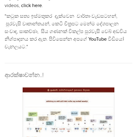
videos,
click here
.
"කටුක සත්‍ය ඉස්මතුකර දැක්වෙන වාර්තා වැඩසටහන්,
පුරවැසි වෘතාන්තයන්, කෙටි චිත්‍රපට මෙන්ම දේශපාලන
සංවාද, සාකච්ඡා, සිය ගණනක් විකල්ප පුරවැසි වෙබ් අඩවිය
නිශ්පාදනය කර ඇත. පිවිසෙන්න අපගේ
YouTube
වීඩියෝ
චැනලයට."
ආරක්ෂාවන්න..!