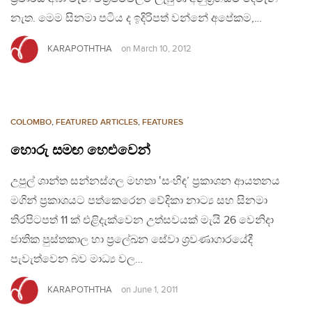
නැත. මෙම සිනමා පටිය ද ඉදිරිපත් වන්නේ අපේකම,…
KARAPOTHTHA
on
March 10, 2012
COLOMBO
,
FEATURED ARTICLES
,
FEATURES
හොරු සමඟ හෙළුවෙන්
උපුල් ශාන්ත සන්නස්ගල මහතා ‛සංහිඳ’ ප්‍රකාශන ආයතනය
මගින් ප්‍රකාශයට පත්කෙරෙන වේදිකා නාට්‍ය සහ සිනමා
තිරපිටපත් 11 ක් එළිදැක්වෙන උත්සවයක් මැයි 26 වෙනිදා
ජාතික පුස්තකාල හා ප්‍රලේඛන සේවා ශ්‍රවණාගාරයේදී
පැවැත්වෙන බව මාධ්‍ය වල…
KARAPOTHTHA
on
June 1, 2011