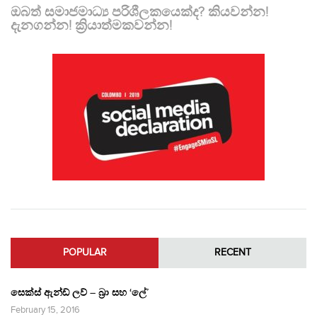
ඔබත් සමාජමාධ්‍ය පරිශීලකයෙක්ද? කියවන්න!
දැනගන්න! ක්‍රියාත්මකවන්න!
POPULAR
RECENT
සෙක්ස් ඇන්ඩ් ලව් – බ්‍රා සහ ‘ලේ’
February 15, 2016