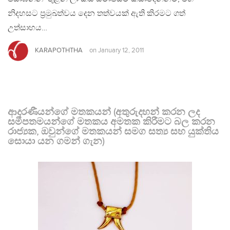
නිදහසට ප්‍රමුඛත්වය දෙන තත්වයක් ඇති කිරමට ගත්
උත්සාහය…
KARAPOTHTHA
on
January 12, 2011
ආදරණීයන්ගේ මතකයන් (අතුරුදහන් කරන ලද
සමීපතමයන්ගේ මතකය අමතක කිරීමට බල කරන
රාජ්‍යක, ඔවුන්ගේ මතකයන් සමග සත්‍ය සහ යුක්තිය
සොයා යන ගමන් ගැන)