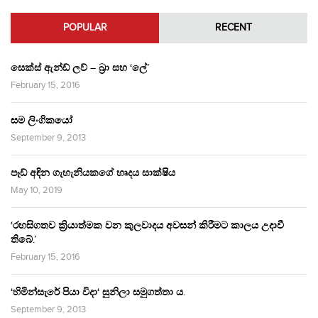
POPULAR
RECENT
සෙක්ස් ඇන්ඩ් ලව් – බ්‍රා සහ ‘ලේ’
February 15, 2016
සම ලිංගිකයෝ
September 9, 2013
පෑඩ් අඳින ගැහැනියකගේ හෘදය සාක්ෂිය
May 10, 2019
‘රහසිගතව ක්‍රියාත්මක වන කුලවාදය අවසන් කිරීමට කාලය උදාවී
තිබේ.’
February 15, 2016
‘හිමින්සැරේ පියා විදා‘ සුනිලා සමුගත්තා ය.
September 9, 2013