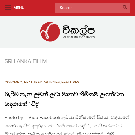
S
Search
MENU
k
for:
i
p
t
o
m
a
SRI LANKA FILLM
i
n
c
COLOMBO
,
FEATURED ARTICLES
,
FEATURES
o
n
බැරිම තැන ළමුන් ලවා මානව හිමිකම් උගන්වන
t
හඳයාගේ ‛විදු’
e
n
Photo by – Vidu Facebook ළමයා මිනිසාගේ පියාය. හඳයාගේ
t
තොරාගැනිම අපුරුය. ඔහු ‘මෙි මගේ සඳයි’ , ‘තනි තටුවෙන්
පියාඹන්න’ තුළින් ලාංකීය සමාජයට කියාදෙන්නට, එහි