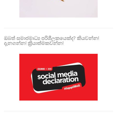
ඔබත් සමාජමාධ්‍ය පරිශීලකයෙක්ද? කියවන්න!
දැනගන්න! ක්‍රියාත්මකවන්න!