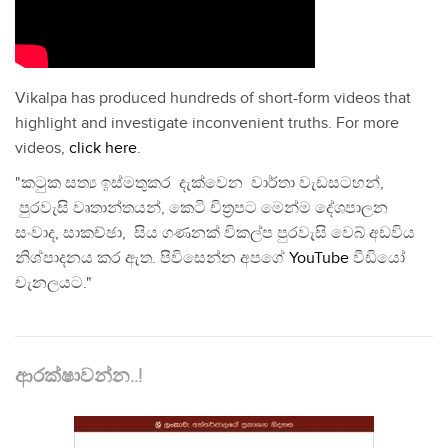
Vikalpa has produced hundreds of short-form videos that
highlight and investigate inconvenient truths. For more
videos,
click here
.
"කටුක සත්‍ය ඉස්මතුකර දැක්වෙන වාර්තා වැඩසටහන්,
පුරවැසි වෘතාන්තයන්, කෙටි චිත්‍රපට මෙන්ම දේශපාලන
සංවාද, සාකච්ඡා, සිය ගණනක් විකල්ප පුරවැසි වෙබ් අඩවිය
නිශ්පාදනය කර ඇත. පිවිසෙන්න අපගේ
YouTube
වීඩියෝ
චැනලයට."
ආරක්ෂාවන්න..!