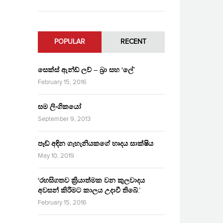
POPULAR
RECENT
සෙක්ස් ඇන්ඩ් ලව් – බ්‍රා සහ ‘ලේ’
February 15, 2016
සම ලිංගිකයෝ
September 9, 2013
පෑඩ් අඳින ගැහැනියකගේ හෘදය සාක්ෂිය
May 10, 2019
‘රහසිගතව ක්‍රියාත්මක වන කුලවාදය
අවසන් කිරීමට කාලය උදාවී තිබේ.’
February 15, 2016