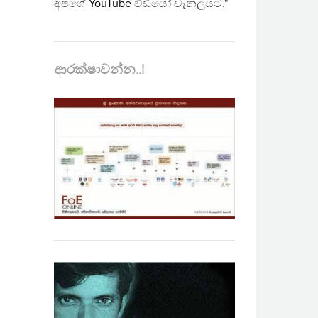
අපගේ
YouTube
වීඩියෝ චැනලයට."
ආරක්ෂාවන්න..!