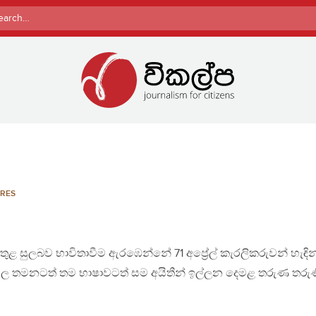
rch
RES
ය තුළ සුලබව භාවිතාවීම ඇරඹෙන්නේ 71 අප්‍රේල් කැරලිකරුවන් හැඳින
්වල තමනටත් තම භාෂාවටත් සම අයිතීන් ඉල්ලන දෙමළ තරුණ තරු