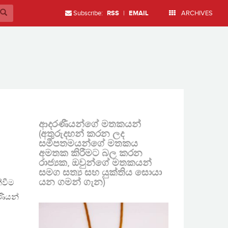
Subscribe:
RSS
|
EMAIL
ARCHIVES
ආදරණීයන්ගේ මතකයන්
(අතුරුදහන් කරන ලද
සමීපතමයන්ගේ මතකය
අමතක කිරීමට බල කරන
රාජ්‍යක, ඔවුන්ගේ මතකයන්
සමග සත්‍ය සහ යුක්තිය සොයා
යන ගමන් ගැන)
්වීම
ණියන්