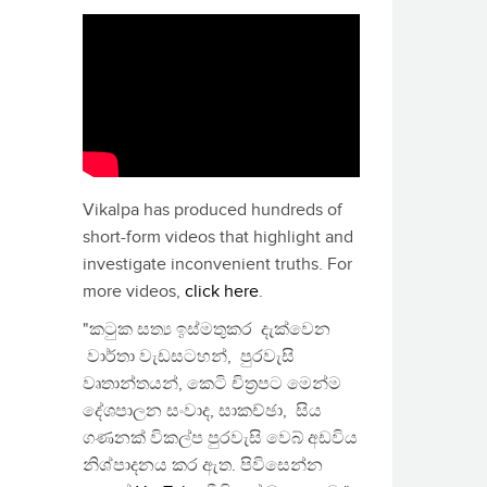
Vikalpa has produced hundreds of
short-form videos that highlight and
investigate inconvenient truths. For
more videos,
click here
.
"කටුක සත්‍ය ඉස්මතුකර දැක්වෙන
වාර්තා වැඩසටහන්, පුරවැසි
වෘතාන්තයන්, කෙටි චිත්‍රපට මෙන්ම
දේශපාලන සංවාද, සාකච්ඡා, සිය
ගණනක් විකල්ප පුරවැසි වෙබ් අඩවිය
නිශ්පාදනය කර ඇත. පිවිසෙන්න