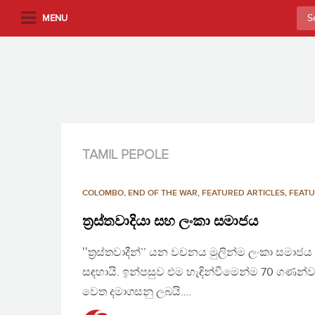
S
Sea
MENU
k
for:
i
p
t
o
m
a
i
TAMIL PEPOLE
n
c
COLOMBO
,
END OF THE WAR
,
FEATURED ARTICLES
,
FEATU
o
n
ත්‍රස්තවාදියා සහ ලංකා සමාජය
t
‛‛ත්‍රස්තවාදීන්’’ යන වචනය මුලින්ම ලංකා සමාජ
e
n
සඳහායි. ඉන්පසුව එම හැඳින්වීමෙන්ම 70 ගණන
t
වෙත දමාගසනු ලබයි….