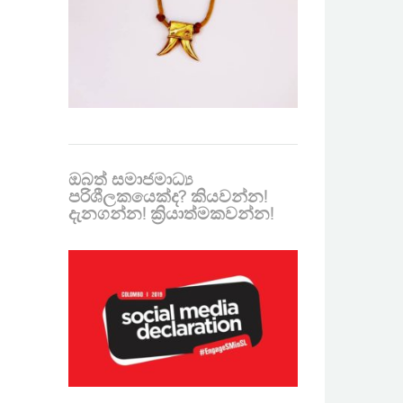
ඔබත් සමාජමාධ්‍ය
පරිශීලකයෙක්ද? කියවන්න!
දැනගන්න! ක්‍රියාත්මකවන්න!