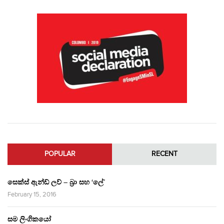
POPULAR
RECENT
සෙක්ස් ඇන්ඩ් ලව් – බ්‍රා සහ ‘ලේ’
February 15, 2016
සම ලිංගිකයෝ