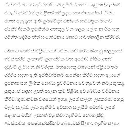
නීති එකී මානව අයිතිවාසිකම් ප‍්‍රමිතීන් සමඟ ගැටුමක් ඇතිවේ.
එවැනි අවස්ථාවල පිළිගත් සම්ප‍්‍රදාය සහ ජාත්‍යන්තර නීතිය
මගින් අනු දැන ඇති ක‍්‍රමවේදය වන්නේ සාර්වත‍්‍රික මානව
අයිතිවාසිකම් ප‍්‍රමිතීන්ට අනුකූල වන ලෙස යල් පැන ගිය සහ
ගර්හිත දේශීය නීති සංශෝධනය කොට යාවත්කාලීන කිරීමයි.
ගබ්සාව හෙවත් ස්ත‍්‍රියකගේ ගර්භයෙහි රෝපණය වූ කලලයක්
ඉවත් කිරීම ලංකාවේ ක‍්‍රියාත්මක වන අපරාධ නීතිය අනුව
දඬුවම් ලැබිය හැකි වරදකි. මනුෂ්‍යයකු වශයෙන් ස්ත‍්‍රියට තම
ශරීරය සඳහා ඇති අයිතිවාසිකම ආරක්ෂා කිරීම සඳහා ඇයගේ
ප‍්‍රජනක සහ ලිංගික සෞඛ්‍ය ප‍්‍රවර්ධනය වෙනුවෙන් කටයුතු කළ
යුතුය. ඒ සඳහා උපත් පාලන ක‍්‍රම පිළිබද අවබෝධය වර්ධනය
කිරීම, ගුණාත්මක වශයෙන් ඉහළ උපත් පාලන උපකරණ පහසු
මිලට සුලබව ලබා ගැනීමට අවකාශ සැලසීම මෙන්ම උපත්
පාලනය මගින් උපතක් වළක්වා ගැනීමට නොහැකිවූ
අවස්ථාවක සෞඛ්‍යාරක්ෂිතව ගබ්සාවක් සිදුකර ගැනීම සඳහා