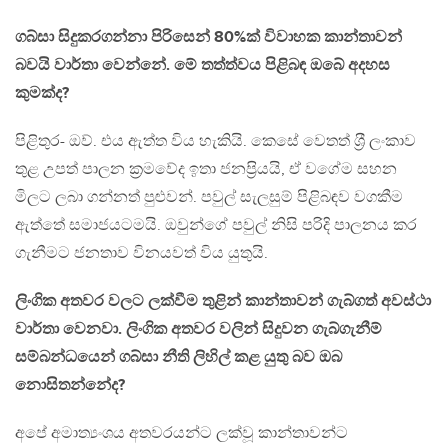
ගබ්සා සිදුකරගන්නා පිරිසෙන් 80%ක් විවාහක කාන්තාවන්
බවයි වාර්තා වෙන්නේ. මේ තත්ත්වය පිළිබඳ ඔබේ අදහස
කුමක්ද?
පිළිතුර- ඔව්. එය ඇත්ත විය හැකියි. කෙසේ වෙතත් ශ‍්‍රී ලංකාව
තුළ උපත් පාලන ක‍්‍රමවේද ඉතා ජනප‍්‍රියයි, ඒ වගේම සහන
මිලට ලබා ගන්නත් පුළුවන්. පවුල් සැලසුම් පිළිබඳව වගකීම
ඇත්තේ සමාජයටමයි. ඔවුන්ගේ පවුල් නිසි පරිදි පාලනය කර
ගැනීමට ජනතාව විනයවත් විය යුතුයි.
ලිංගික අතවර වලට ලක්වීම තුළින් කාන්තාවන් ගැබ්ගත් අවස්ථා
වාර්තා වෙනවා. ලිංගික අතවර වලින් සිදුවන ගැබ්ගැනීම්
සම්බන්ධයෙන් ගබ්සා නීති ලිහිල් කළ යුතු බව ඔබ
නොසිතන්නේද?
අපේ අමාත්‍යංශය අතවරයන්ට ලක්වූ කාන්තාවන්ට