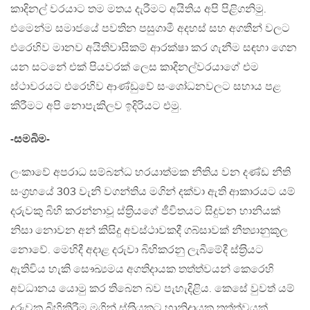
කාදිනල් වරයාට තම මතය දැරීමට අයිතිය අපි පිළිගනිමු.
එමෙන්ම සමාජයේ පවතින පසුගාමී අදහස් සහ අගතීන් වලට
එරෙහිව මානව අයිතිවාසිකම් ආරක්ෂා කර ගැනීම සඳහා ගෙන
යන සටනේ එක් පියවරක් ලෙස කාදිනල්වරයාගේ එම
ස්ථාවරයට එරෙහිව ආණ්ඩුවේ සංශෝධනවලට සහාය පළ
කිරීමට අපි නොපැකිලව ඉදිරියට එමු.
-සමබිම-
ලංකාවේ අපරාධ සම්බන්ධ හරයාත්මක නීතිය වන දණ්ඩ නීති
සංග‍්‍රහයේ 303 වැනි වගන්තිය මගින් දක්වා ඇති ආකාරයට යම්
දරුවකු බිහි කරන්නාවූ ස්ත‍්‍රියගේ ජීවිතයට සිදුවන හානියක්
නිසා නොවන අන් කිසිදු අවස්ථාවකදී ගබ්සාවක් නීත්‍යානුකූල
නොවේ. මෙහිදී අදාළ දරුවා බිහිකරනු ලැබීමේදී ස්ත‍්‍රියට
ඇතිවිය හැකි සෞඛ්‍යමය අගතිදායක තත්ත්වයන් කෙරෙහි
අවධානය යොමු කර තිබෙන බව පැහැදිළිය. කෙසේ වුවත් යම්
දරුවකු බිහිකිරීම මගින් ස්ත‍්‍රියකට හානිදායක තත්ත්වයක්