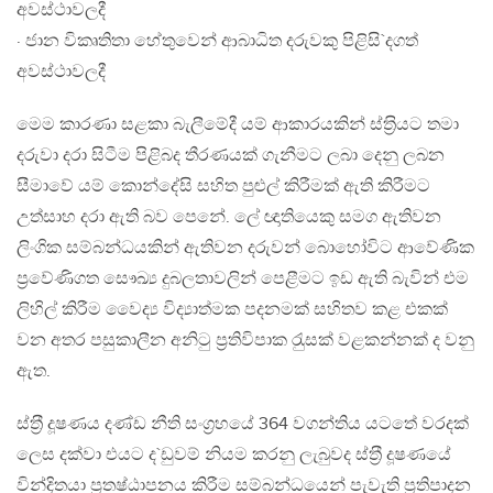
අවස්ථාවලදී
· ජාන විකෘතිතා හේතුවෙන් ආබාධිත දරුවකු පිළිසි`දගත්
අවස්ථාවලදී
මෙම කාරණා සළකා බැලීමේදී යම් ආකාරයකින් ස්ත‍්‍රියට තමා
දරුවා දරා සිටීම පිළිබද තීරණයක් ගැනීමට ලබා දෙනු ලබන
සීමාවේ යම් කොන්දේසි සහිත පුළුල් කිරීමක් ඇති කිරීමට
උත්සාහ දරා ඇති බව පෙනේ. ලේ ඥාතියෙකු සමග ඇතිවන
ලිංගික සම්බන්ධයකින් ඇතිවන දරුවන් බොහෝවිට ආවේණික
ප‍්‍රවේණිගත සෞඛ්‍ය දුබලතාවලින් පෙළීමට ඉඩ ඇති බැවින් එම
ලිහිල් කිරීම වෛද්‍ය විද්‍යාත්මක පදනමක් සහිතව කළ එකක්
වන අතර පසුකාලීන අනිටු ප‍්‍රතිවිපාක රැුසක් වළකන්නක් ද වනු
ඇත.
ස්ත‍්‍රී දූෂණය දණ්ඩ නීති සංග‍්‍රහයේ 364 වගන්තිය යටතේ වරදක්
ලෙස දක්වා එයට ද`ඩුවම් නියම කරනු ලැබුවද ස්ත‍්‍රී දූෂණයේ
වින්දිතයා ප‍්‍රතෂ්ඨාපනය කිරීම සම්බන්ධයෙන් පැවැති ප‍්‍රතිපාදන