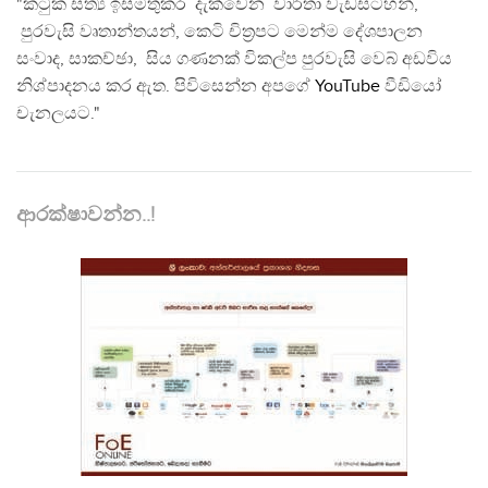
"කටුක සත්‍ය ඉස්මතුකර දැක්වෙන වාර්තා වැඩසටහන්,
පුරවැසි වෘතාන්තයන්, කෙටි චිත්‍රපට මෙන්ම දේශපාලන
සංවාද, සාකච්ඡා, සිය ගණනක් විකල්ප පුරවැසි වෙබ් අඩවිය
නිශ්පාදනය කර ඇත. පිවිසෙන්න අපගේ
YouTube
වීඩියෝ
චැනලයට."
ආරක්ෂාවන්න..!