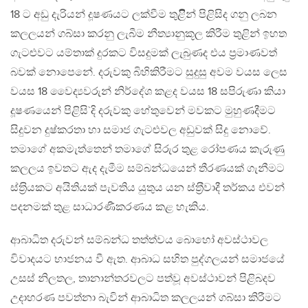
18 ට අඩු දැරියන් දූෂණයට ලක්වීම තුළිින් පිළිසිද ගනු ලබන
කලලයන් ගබ්සා කරනු ලැබීම නීත්‍යානුකූල කිරීම තුළින් ඉහත
ගැටළුවට යම්තාක් දුරකට විසදුමක් ලැබුණද එය ප‍්‍රමාණවත්
බවක් නොපෙනේ. දරුවකු බිහිකිරීමට සුදුසු අවම වයස ලෙස
වයස 18 වෛද්‍යවරුන් නිර්දේශ කළද වයස 18 සපිරුණා කියා
දූෂණයෙන් පිළිසි`දි දරුවකු හේතුවෙන් මවකට මුහුණදීමට
සිදුවන දුෂ්කරතා හා සමාජ ගැටළුවල අඩුවක් සිදු නොවේ.
තමාගේ අකමැත්තෙන් තමාගේ සිරුර තුළ රෝපණය කැරුණු
කලලය ඉවතට ඇද දැමීම සම්බන්ධයෙන් තීරණයක් ගැනීමට
ස්ත‍්‍රියකට අයිතියක් පැවතිය යුතුය යන ස්ත‍්‍රීවාදී තර්කය එවන්
පදනමක් තුළ සාධාරණීකරණය කළ හැකිය.
ආබාධිත දරුවන් සම්බන්ධ තත්ත්වය බොහෝ අවස්ථාවල
විවාදයට භාජනය වී ඇත. ආබාධ සහිත පුද්ගලයන් සමාජයේ
උසස් නිලතල, තානාන්තරවලට පත්වූ අවස්ථාවන් පිළිබදව
උදාහරණ පවත්නා බැවින් ආබාධිත කලලයන් ගබ්සා කිරීමට