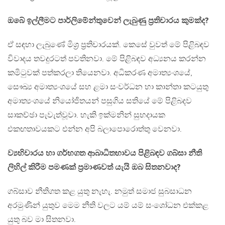
ඔබේ ඉල්ලීමට පාර්ලිමේන්තුවෙන් ලැබුණු ප‍්‍රතිචාරය කුමක්ද?
ඒ සඳහා ලැබුණේ මිශ‍්‍ර ප‍්‍රතිචාරයක්. කෙසේ වුවත් මේ පිළිබඳව
විවාදය තවදුරටත් පවතිනවා. මේ පිළිබඳව අධ්‍යනය කරන්න
කමිටුවක් පත්කරලා තියෙනවා. අධිකරණ අමාත්‍යංශයේ,
සෞඛ්‍ය අමාත්‍යංශයේ සහ ළමා සංවර්ධන හා කාන්තා කටයුතු
අමාත්‍යංශයේ නියෝජිතයන් පසුගිය සතියේ මේ පිළිබදව
සාකච්ඡා පැවැත්වූවා. හැකි ඉක්මනින් සුභදායක
එකඟතාවයකට එන්න අපි බලාපොරොත්තු වෙනවා.
ව්‍යභිචාරය හා ගර්භගත ආබාධිතභාවය පිළිබඳව ගබ්සා නීති
ලිහිල් කිරීම පමණක් ප‍්‍රමාණවත් යැයි ඔබ සිතනවාද?
ගබ්සාව නීතිගත කළ යුතු නැහැ. නමුත් සමාජ සුබසාධන
අරමුණින් යුතුව මෙම නීති වලට යම් යම් සංශෝධන එක්කළ
යුතු බව මා සිතනවා.