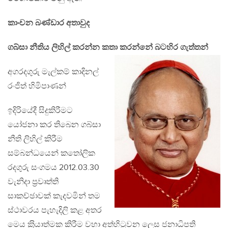
කාංචන බණ්ඩාර අතාවුද
ගබ්සා නීතිය ලිහිල් කරන්න කතා කරන්නේ බටහිර ගැත්තන්
අගරදගුරු මැල්කම් කාදිනල්
රංජිත් හිමිපාණන්
ඉදිරියේදී සිදුකිරීමට
යෝජනා කර තිබෙන ගබ්සා
නීති ලිහිල් කිරීම
සම්බන්ධයෙන් කතෝලික
රදගුරු සංගමය 2012.03.30
වැනිදා ප‍්‍රවෘත්ති
සාකච්ඡාවක් කැදවමින් තම
ස්ථාවරය පැහැදිලි කළ අතර
මෙය ක‍්‍රියාත්මක කිරීම වහා අත්හිටුවන ලෙස ජනාධිපති