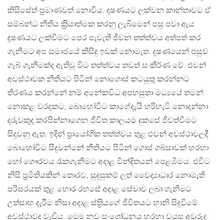
කිසිසේත් ප‍්‍රමාණවත් නොවීය. දූෂණයට ලක්වන කාන්තාවට ඒ
සම්බන්ධ නීතිය ක‍්‍රියාත්මක කරනු ලැබීමෙන් පසු පවා ඇය
දූෂණයට ලක්වීමට පෙර පැවැති ජීවන තත්ත්වය අත්පත් කර
ගැනීමට අප සමාජයේ කිසිදු ඉඩක් නොමැත. දූෂණයෙන් පසුව
ගැබ් ගැනීමක්ද ඇතිවූ විට තත්ත්වය තවත් සංකීර්ණ වේ. එවන්
අවස්ථාවක නීතියට පිටින් නොගොස් කටයුතු කරන්නට
තීරණය කරන්නේ නම් අනේකවිධ අපහසුතා මධ්‍යයේ තමන්
නොකළ වරදකට, බොහෝවිට කාගේදැයි හරිහැටි නොදන්නා
දරුවකුද කරපින්නාගෙන ජීවිත කාලයම දුකසේ ජීවත්වීමට
සිදුවනු ඇත. ඉදින් ප‍්‍රායෝගික තත්ත්වය තුළ එවන් අවස්ථාවලදී
බොහෝවිට සිදුවන්නේ නීතියට පිටින් ගොස් ගබ්සාවක් හරහා
හෝ ගෞරවය රැකගැනීමට අදාළ වින්දිතයන් පෙළඹීමය. එවිට
නිසි ප‍්‍රමිතියකින් තොරව, සුදුසුකම් ලත් වෛද්‍යාධාර නොමැති
පරිසරයක් තුළ හොර රහසේ අදාළ සේවාව ලබා ගැනීමට
උත්සාහ දැරීම නිසා අදාළ ස්ත‍්‍රියගේ ජීවිතයට හානි සිදුවීමේ
අවස්ථාවද වැඩිය. මෙම නව සංශෝධනය හරහා වයස අවුරුදු