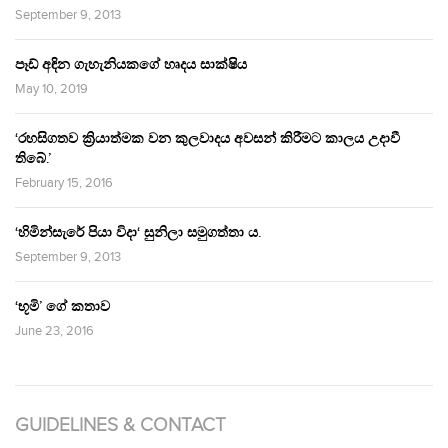
September 9, 2013
පෑඩ් අඳින ගැහැනියකගේ හෘදය සාක්ෂිය
May 10, 2019
‘රහසිගතව ක්‍රියාත්මක වන කුලවාදය අවසන් කිරීමට කාලය උදාවී
තිබේ.’
February 15, 2016
‘හිමින්සැරේ පියා විදා‘ සුනිලා සමුගත්තා ය.
September 9, 2013
‘භූමි’ ගේ කතාව
June 23, 2016
GUIDELINES & CONTACT