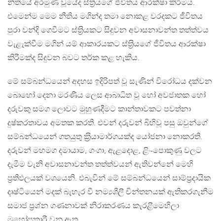
නීතියේ අරමුණ වූයේද ස්ත‍්‍රියගේ ජීවිතය ආරක්ෂා කිරීමය.
එමෙන්ම මෙම නීතිය මගින්ද තමා නොකළ වරදකට ජීවිතය
පුරා වන්දි ගෙවීමට ස්ත‍්‍රියකට සිදුවන අවාසනාවන්ත තත්ත්වය
වැළැක්වීම මගින් යම් ආකාරයකට ස්ත‍්‍රියගේ ජීවිතය ආරක්ෂා
කිරීමක්ද සිදුවන බවට තර්ක කළ හැකිය.
මේ සම්බන්ධයෙන් අදහස ඉදිරිපත් වූ සැණින් විරෝධය දක්වන
බොහෝ දෙනා මරණීය ලෙස ආබාධිත වූ හෝ අවජාතක හෝ
දරුවකු සමග ලොවට මුහුණදීමට කාන්තාවකට පවත්නා
දුෂ්කරතාවය අමතක කරති. එවන් දරුවන් බිහිවූ පසු ඔවුන්ගේ
සම්බන්ධයෙන් ගතයුතු ක‍්‍රියාමාර්ගයක්ද යෝජනා නොකරති.
දරුවන් මහමග දමායාම, ගංගා, ඇළදොළ, ළිං-පොකුණු වලට
දැමීම වැනි අවාසනාවන්ත තත්ත්වයන් ඇතිවන්නේ මෙහි
ප‍්‍රතිඵලයක් වශයෙනි. එබැවින් මේ සම්බන්ධයෙන් සාම්ප‍්‍රදායික
දෘෂ්ටියෙන් මදක් බැහැර වී නම්‍යශීලී චින්තනයක් ඇතිකරගැනීම
සමාජ ප‍්‍රශ්න ගණනාවක් නිරාකරණය කැරළීමෙහිලා
මහෝපකාරී වනු ඇත.