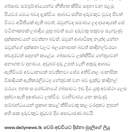
ගබ්සාව සම්පූර්ණයෙන්ම නීතිගත කිරීම සදහා වන පළමු
පියවර මෙය බවද දැක්වීය. ආබාධ සහිත දරුවකුට වුවද ජීවත්
වීමට අයිතියක් ඇති බවත්, ඔවුන්ටද සමාජය ලද දායාදයක් සේ
වටිනාකමක් ලබාදිය යුතු බවත් සෑම දරුවකු සතුවම සැගවුණු
දක්ෂතාවයන් පවත්නා බවත්, ඔවුන් ආබාධිතද නැත්ද යන්න
ඔවුන්ගේ දක්ෂතා වලට බලනොපාන බවත් කාදිනල්වරයා
තවදුරටත් සදහන් කළේය. ගබ්සාවට ලක්කිරීම හේතුවෙන්
අනාගත ව`දභාවය, අඩුබර දරු උපත් වැනි අතුරු ආබාධ
ඇතිවීමේ අවධානමක් පවතිනවා සේම අතිවිශාල මානසික
විෂාදියක් ඇතිකරලීමටද හේතුවක් වන බව දැක්වූ කාදිනල්
වරයා, ඉහත සංශෝධනයේ ගබ්සාවට ඉඩ දිය යුතු අවස්ථා ලෙස
දක්වා ඇති දූෂණයට ලක්වීම, ව්‍යභිචාරය යන කරුණු
සම්බන්ධයෙන් ප‍්‍රකාශ කළේ කිසිවෙකු කළ වරදකට නූපන්
අහිංසක දරුවකුට දඩුවම් දීම අසාධාරණ බවයි.
www.dailynews.lk වෙබ් අඩවියට දිස්නා මුදලිගේ ලියූ