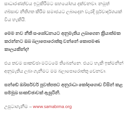
සාධාරණත්වය ඉටුකිරීමට සහයෝගය දක්වනවා. නමුත්
ගබ්සාව නීතිගත කිරීම සමාජයට ලබාදෙන වැරදි පූර්වාදර්ශයක්
විය හැකියි.
මෙම නව නීති සංශෝධනයට අනුමැතිය ලබාගෙන ක‍්‍රියාත්මක
කරන්නට ඔබ බලාපොරොත්තු වන්නේ කොපමණ
කාලයකින්ද?
එය තවම සාකච්ඡා මට්ටමේ තිබෙන්නෙ. එයට හැකි ඉක්මනින්
අනුමැතිය ලබා ගැනීමට මම බලාපොරොත්තු වෙනවා.
සන්ඬේ ඔබ්සර්වර් පුවත්පතට අනුරාධා කෝදාගොඩ විසින් කළ
සම්මුඛ සාකච්ඡාවක් ඇසුරිනි.
උපුටාගැනීම –
www.samabima.org