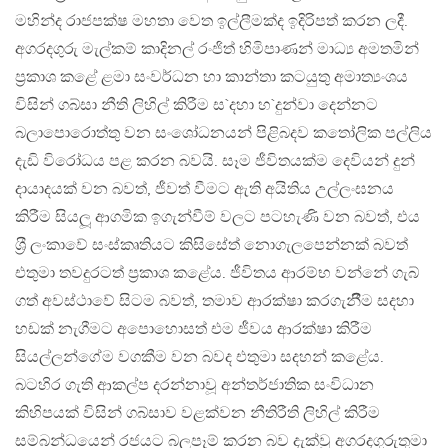
මහින්ද රාජපක්ෂ මහතා වෙත ඉල්ලීමක්ද ඉදිරිපත් කරන ලදී.
අගරදගුරු මැල්කම් කාදිනල් රංජිත් හිමිපාණන් මාධ්‍ය අමතමින්
ප‍්‍රකාශ කළේ ළමා සංවර්ධන හා කාන්තා කටයුතු අමාත්‍යංශය
විසින් ගබ්සා නීති ලිහිල් කිරීම ස`දහා හ`දුන්වා දෙන්නට
බලාපොරොත්තු වන සංශෝධනයන් පිළිබදව කතෝලික පල්ලිය
දැඩි විරෝධය පළ කරන බවයි. සෑම ජීවිතයක්ම දෙවියන් දුන්
දායාදයක් වන බවත්, ජීවත් වීමට ඇති අයිතිය උල්ලංඝනය
කිරීම සියලූ ආගමික ඉගැන්වීම් වලට පටහැණි වන බවත්, එය
ශ‍්‍රී ලංකාවේ සංස්කෘතියට කිසිසේත් නොගැලපෙන්නක් බවත්
එතුමා තවදුරටත් ප‍්‍රකාශ කළේය. ජීවිතය ආරම්භ වන්නේ ගැබ්
ගත් අවස්ථාවේ සිටම බවත්, තමාව ආරක්ෂා කරගැනීීම සදහා
හඩක් නැගීමට අපොහොසත් එම ජීවය ආරක්ෂා කිරීම
සියල්ලන්ගේම වගකීම වන බවද එතුමා සදහන් කළේය.
බටහිර ගැති ආකල්ප දරන්නාවූ අන්තර්ජාතික සංවිධාන
කිහිපයක් විසින් ගබ්සාව වළක්වන නීතිරීති ලිහිල් කිරීම
සම්බන්ධයෙන් රජයට බලපෑම් කරන බව දැක්වූ අගරදගුරුතුමා