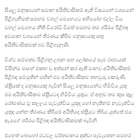
සියලූ මනුෂ්‍යයන් සමාන අයිතිවාසිකම් ඇති විෂයයන් වශයෙන්
පිළිගැනීමත් සමඟම වහල් මෙහෙයට අභියෝග එල්ල විය.
වහල් මෙහෙය නීති විරෝධී වීමත් සමඟම තම ශරීරය පිළිබඳ
අවසාන වශයෙන් තීරණය කිරීම මනුෂ්‍යයකු සතු
අයිතිවාසිකමක් බව පිළිගැනුණි.
විශ්ව සම්මතව පිළිගනු ලබන සහ ලෝකයේ සෑම රාජ්‍යයක්
විසින්ම පාහේ එකඟ ව අත්සන් කර ඇති මානව අයිතිවාසිකම්
පිළිබඳ සම්මුතීන් මඟින් එම අයිතිවාසිකම තහවුරු කෙරුණි.
ස්ත‍්‍රියක් ද මනුෂ්‍යයකු බැවින් සියලූ මනුෂ්‍යයන්ට හිමිවිය යුතු
එම අයිතිවාසිකම ස්ත‍්‍රියටද හිමිවිය යුතුය. ඒ අනුව තම කුස තුළ
රෝපණය වූ කලලය පැවැත්විය යුතුද හෝ නැතිනම් නැවැත්විය
යුතුද යන්න තීරණය කිරීමේ අයිතියද ස්ත‍්‍රියට තිබිය යුත්තේ එය
ඇයගේ ශරීරය පිළිබඳ අයිතිවාසිකමක් බැවිනි.
එහෙත් බොහෝ රටවල වර්තමානය දක්වා පැවැතෙන සමහර