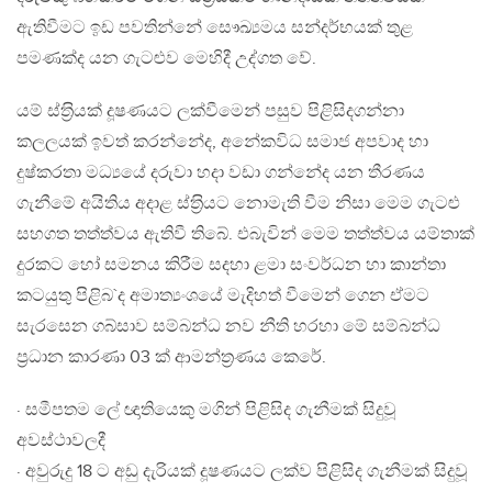
ඇතිවීමට ඉඩ පවතින්නේ සෞඛ්‍යමය සන්දර්භයක් තුළ
පමණක්ද යන ගැටළුව මෙහිදී උද්ගත වේ.
යම් ස්ත‍්‍රියක් දූෂණයට ලක්වීමෙන් පසුව පිළිසිදගන්නා
කලලයක් ඉවත් කරන්නේද, අනේකවිධ සමාජ අපවාද හා
දුෂ්කරතා මධ්‍යයේ දරුවා හදා වඩා ගන්නේද යන තීරණය
ගැනීමේ අයිතිය අදාළ ස්ත‍්‍රියට නොමැති වීම නිසා මෙම ගැටළු
සහගත තත්ත්වය ඇතිවී තිබේ. එබැවින් මෙම තත්ත්වය යම්තාක්
දුරකට හෝ සමනය කිරීම සදහා ළමා සංවර්ධන හා කාන්තා
කටයුතු පිළිබ`ද අමාත්‍යංශයේ මැදිහත් වීමෙන් ගෙන ඒමට
සැරසෙන ගබ්සාව සම්බන්ධ නව නීති හරහා මේ සම්බන්ධ
ප‍්‍රධාන කාරණා 03 ක් ආමන්ත‍්‍රණය කෙරේ.
· සමීපතම ලේ ඥාතියෙකු මගින් පිළිසිද ගැනීමක් සිදුවූ
අවස්ථාවලදී
· අවුරුදු 18 ට අඩු දැරියක් දූෂණයට ලක්ව පිළිසිද ගැනීමක් සිදුවූ