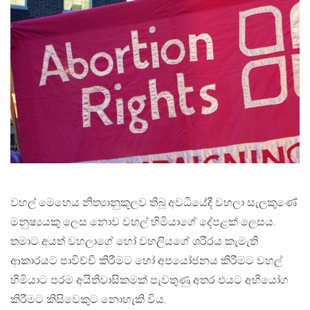
වහල් මෙහෙය නිත්‍යානුකූලව තිබූ අවධියේදී වහලා සැලකුණේ
මනුෂ්‍යයකු ලෙස නොව වහල් හිමියාගේ දේපළක් ලෙසය.
තමාට අයත් වහලාගේ හෝ වහලියගේ ශරීරය කැමැති
ආකාරයට පාවිච්චි කිරීමට හෝ අපයෝජනය කිරීමට වහල්
හිමියාට පරම අයිතිවාසිකමක් පැවතුණු අතර එයට අභියෝග
කිරීමට කිසිවෙකුට නොහැකි විය.