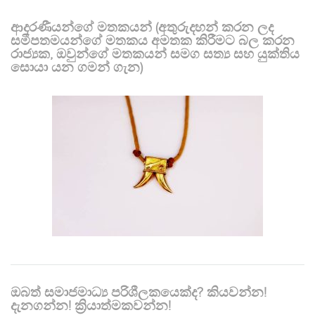
ආදරණීයන්ගේ මතකයන් (අතුරුදහන් කරන ලද
සමීපතමයන්ගේ මතකය අමතක කිරීමට බල කරන
රාජ්‍යක, ඔවුන්ගේ මතකයන් සමග සත්‍ය සහ යුක්තිය
සොයා යන ගමන් ගැන)
ඔබත් සමාජමාධ්‍ය පරිශීලකයෙක්ද? කියවන්න!
දැනගන්න! ක්‍රියාත්මකවන්න!