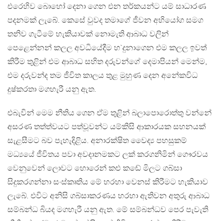
එරෙහිව බොහෝ දෙනා ගෙන එන තර්කයන්ට යම් සාධාරණ
පදනමක් ලැබේ. කෙසේ වුවද තමාගේ ජීවන අභියෝග සමග
තනිව ගැටීමේ හැකියාවක් නොමැති ආබාධ වලින්
පෙළෙන්නන් කලල අවධියේදීම හ`දුනාගෙන එම කලල ඉවත්
කිරීම තුළින් එම ආබාධ සහිත දරුවන්ගේ දෙමාපියන් මෙන්ම,
එම දරුවන්ද තම ජීවිත කාලය තුළ මුහුණ දෙන අනේකවිධ
දුෂ්කරතා මගහැරී යනු ඇත.
එබැවින් මෙම නීතිය ගෙන ඒම තුළින් බලාපොරොත්තු වන්නේ
අසරණ තත්ත්වයට පත්වූවන්ට යම්කිසි ආකාරයක සහනයක්
සැළසීමට බව පැහැදිළිය. අනාරක්ෂිත වෛද්‍ය පහසුකම්
මධ්‍යයේ ජීවිතය පවා අවදානමකට ලක් කරගනිමින් ගෞරවය
වෙනුවෙන් ලොවට හොරෙන් කළු කඬේ මිලට ගබ්සා
සිදුකරගන්නා සංස්කෘතිය මේ හරහා වෙනස් කිරීමට හැකියාව
ලැබේ. එවිට අනිසි ගබ්සාකරණය හරහා ඇතිවන අතුරු ආබාධ
සම්බන්ධ බියද මගහැරී යනු ඇත. මේ සම්බන්ධව පෙර පැවැති