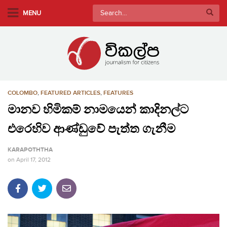
S
Search
MENU
k
for:
i
p
t
o
m
COLOMBO
,
FEATURED ARTICLES
,
FEATURES
a
i
මානව හිමිකම් නාමයෙන් කාදිනල්ට
n
එරෙහිව ආණ්ඩුවේ පැත්ත ගැනීම
c
o
KARAPOTHTHA
n
on
April 17, 2012
t
e
n
t