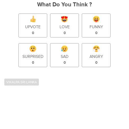
What Do You Think ?
UPVOTE
LOVE
FUNNY
0
0
0
SURPRISED
SAD
ANGRY
0
0
0
VIKALPA SRI LANKA