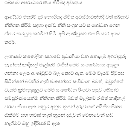
ගබ්සාව අපරාධහරණය කිරීමද අවශ්‍යය.
ආණ්ඩුව එතරම් දුර නොගියද සීමිත අවස්ථාවන්හිදී වත් ගබ්සාව
නීතිගත කිරීම සඳහා දණ්ඩ නීති සංග‍්‍රහයට සංශෝධන ගෙන
ඒමට කටයුතු කරමින් සිටී. අපි ආණ්ඩුවේ එම පියවර අගය
කරමු.
ලංකාවේ කතෝලික සභාවේ ප‍්‍රධානියා වන කොළඹ අගරදගුරු
තැන්පත් කාදිනල් මැල්කම් රංජිත් මෙම සංශෝධනය අකුළා
ගන්නා ලෙස ආණ්ඩුවට බල කොට ඇත. මෙම වෑයම පිටුපස
සිටින්නේ බටහිර ගැති ජාත්‍යන්තර සංවිධාන බවත්, ඔවුන්ගේ
වෑයම ක‍්‍රමානුකූලව මෙම සංශෝධන රිංගවා පසුව ගබ්සාව
සම්පූර්ණයෙන්ම නීතිගත කිරීම බවත් මැල්කම් රංජිත් කාදිනල්
වරයා කියා ඇත. ඔහුට අනුව නූපන් දරුවාගේ අයිතිවාසිකම
රැකීමට සහ හඬක් නැති නූපන් දරුවන් වෙනුවෙන් හඩ
නැගීමට ඔහු ඉදිරිපත් වී ඇත.