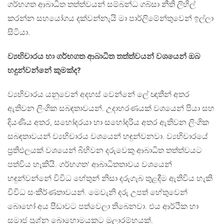
ගර්භගත ආබාධිත තත්ත්වයන් සම්බන්ධ ගබ්සා නීති ලිහිල්
කරන්න සහයෝගය දක්වන්නැයි මා පාර්ලිමේන්තුවෙන් ඉල්ලා
සිටියා.
ව්‍යභිචාරය හා ගර්භගත ආබාධිත තත්ත්වයන් වශයෙන් ඔබ
හදුන්වන්නේ කුමක්ද?
ව්‍යභිචාරය යනුවෙන් අදහස් වෙන්නේ ලේ ඥාතීන් අතර
ඇතිවන ලිංගික සබඳතාවයන්. උදාහරණයක් වශයෙන් පියා සහ
දියණිය අතර, සහෝදරයා හා සහෝදරිය අතර ඇතිවන ලිංගික
සබඳතාවයන් ව්‍යභිචාරය වශයෙන් හඳුන්වනවා. ව්‍යභිචාරයේ
ප‍්‍රතිඵලයක් වශයෙන් බිහිවන දරුවෙකු ආබාධිත තත්ත්වයට
පත්විය හැකියි. ගර්භගත‘ ආබාධිතතාවය වශයෙන්
හඳුන්වන්නේ විවිධ හේතුන් නිසා දරුගැබ තුළදීම ඇතිවිය හැකි
විවිධ සංකීර්ණතාවයන්. මෙවැනි දරු උපත් හේතුවෙන්
බොහෝ අය පීඩාවට පත්වෙලා තිබෙනවා. එය ආර්ථික හා
සමාජ ප‍්‍රශ්න බොහොමයකට මූලාරම්භයක්.