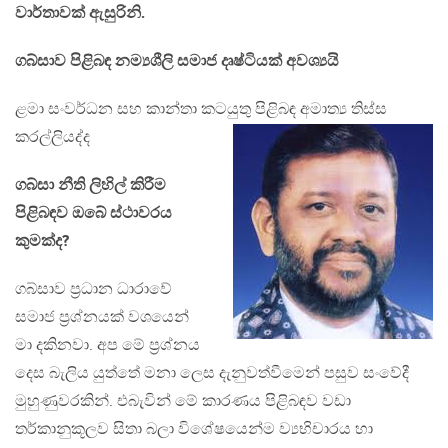
වාර්තාවක් ඇසුරිනි.
ගබ්සාව පිළිබඳ නම්‍යශීලි සමාජ දෘෂ්ටියක් අවශ්‍යයි
ළමා සංවර්ධන සහ කාන්තා කටයුතු පිළිබඳ අමාත්‍ය තිස්ස
කරල්ලියද්ද
ගබ්සා නීති ලිහිල් කිරීම
පිළිබඳව ඔබේ ස්ථාවරය
කුමක්ද?
ගබ්සාව ප‍්‍රධාන ධාරාවේ
සමාජ ප‍්‍රශ්නයක් වශයෙන්
මා දකිනවා. අප මේ ප‍්‍රශ්නය
දෙස බැලිය යුත්තේ මනා ලෙස දැනුවත්වීමෙන් පසුව සංවේදී
මුහුණුවරකින්. එබැවින් මේ කාරණය පිළිබඳව වඩා
තර්කානුකූලව සිතා බලා විශේෂයෙන්ම ව්‍යභිචාරය හා