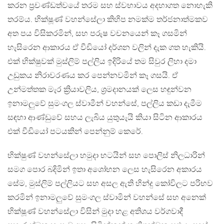
කරන ප්‍රචණ්ඩත්වයේ තරම සහ ස්වභාවය අදහාගත නොහැකි
තරම්ය. භික්ෂූණ් වහන්සේලා කිහිප නමක්ම තර්ජනාත්මකව
අත පය විසිකරමින්, සහ පරුෂ වචනයෙන් කෑ ගසමින්
හැසිරෙන ආකාරය ඒ වීඩියෝ දර්ශන වලින් දැක ගත හැකියි.
එක් භික්ෂුවක් මුස්ලිම් පල්ලිය ඉදිරියේ තම සිවුර ලිහා දමා
උඩුකය නිරාවරණය කර පෙන්නවමින් කෑ ගසයි. ඒ
උන්මත්තක මැර ක්‍රියාවලිය, ශ්‍රමදානයක් ලෙස හඳුන්වන
ඉනාමලුවේ සුමංගල ස්වාමීන් වහන්සේ, පල්ලිය කඩා දැමීම
සඳහා ආණ්ඩුවේ සහය ලැබිය යුතුයැයි කියා සිටින ආකාරය
එක් වීඩියෝ පටයකින් පෙන්නුම් කෙරේ.
භික්ෂුණ් වහන්සේලා හමුදා භටයින් සහ පොලිස් නිලධාරින්
සමග පොර බදිමින් ඉතා අශෝභන ලෙස හැසිරෙන අකාරය
සේම, මුස්ලිම් පල්ලියට සහ අසල ඇති හින්දු කෝවිලට පරිභව
කරමින් ඉනාමලුවේ සුමංගල ස්වාමින් වහන්සේ සහ අනෙක්
භික්ෂූණ් වහන්සේලා විසින් මුදා හළ අතිශය වර්ගවාදී