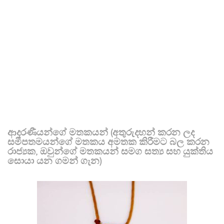
ආදරණීයන්ගේ මතකයන් (අතුරුදහන් කරන ලද
සමීපතමයන්ගේ මතකය අමතක කිරීමට බල කරන
රාජ්‍යක, ඔවුන්ගේ මතකයන් සමග සත්‍ය සහ යුක්තිය
සොයා යන ගමන් ගැන)