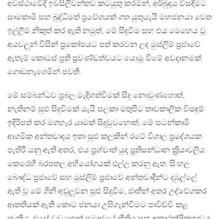
අවස්ථාවේදී ඉවසිලිවන්තව කටයුතු කරමින්, අර්බුදය විසඳීමට
සාමකාමී සහ බුද්ධිමත් ප්‍රවේශයක් ගත යුතුයැයි මහජනයා වෙත
ඉල්ලීම් නිකුත් කර ඇති නමුත්, මේ සිදුවීම සහ එය මෙහෙය වූ
අයවලුන් විසින් ප්‍රකෝපයට පත් කරවන ලද මුස්ලිම් ප්‍රජාවේ
ඇතැම් කොටස් ප්‍රති ප්‍රචණ්ඩත්වයට යොමු වීමේ අවදානමක්
ගොඩනැගෙමින් පවතී.
මේ සම්බන්ධව ප්‍රබල මැදිහත්වීමක් සිදු නොවුණහොත්,
නැතිනම් සුළු සිදුවීමක් යැයි සලකා මතුපිට තාවකාලික විසඳුම්
ඉදිරිපත් කර මගහැර යාමක් සිදුවුවහොත්, මේ සටන්කාමී
ආගමික අන්තවාදය ඉතා සුළු කලකින් රටේ විශාල ප්‍රදේශයක
පැතිරී යනු ඇති අතර, එය ප්‍රශ්චාත් යුද ප්‍රතිසන්ධාන ක්‍රියාවලිය
කෙරෙහි බරපතල අභියෝගයක් එල්ල කරනු ඇත. සිංහල
බෞද්ධ ප්‍රජාවේ සහ මුස්ලිම් ප්‍රජාවේ අන්තවාදීන්ට දඹුල්ලේ
ඇති වූ මේ ගිනි අවුලුවන සුළු සිදුවීම, ජාතීන් අතර උද්වේගකර
ආතතියක් ඇති කොට ජනයා උසිගැන්වීමට පාවිච්චි කළ
හැකිය. එසේ වුවුහොත් සමාජයේ භීතිය සහ අනාරක්ෂිතභාවය