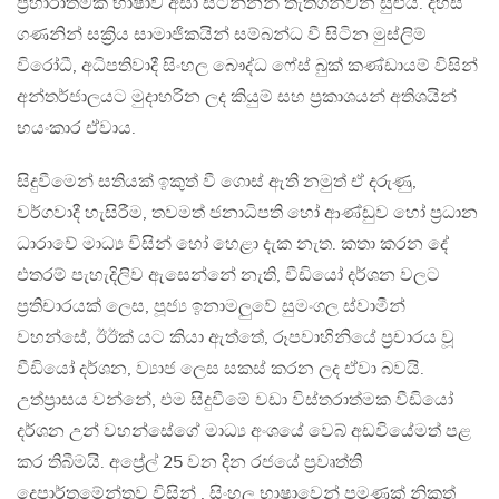
ප්‍රහාරාත්මක භාෂාව අසා සිටින්නන් තැතිගන්වන සුළුය. දහස්
ගණනින් සක්‍රිය සාමාජිකයින් සම්බන්ධ වී සිටින මුස්ලිම්
විරෝධී, අධිපතිවාදී සිංහල බෞද්ධ ෆේස් බුක් කණ්ඩායම් විසින්
අන්තර්ජාලයට මුදාහරින ලද කියුම් සහ ප්‍රකාශයන් අතිශයින්
භයංකාර ඒවාය.
සිදුවීමෙන් සතියක් ඉකුත් වී ගොස් ඇති නමුත් ඒ දරුණු,
වර්ගවාදී හැසිරීම, තවමත් ජනාධිපති හෝ ආණ්ඩුව හෝ ප්‍රධාන
ධාරාවේ මාධ්‍ය විසින් හෝ හෙළා දැක නැත. කතා කරන දේ
එතරම් පැහැදිලිව ඇසෙන්නේ නැති, වීඩියෝ දර්ශන වලට
ප්‍රතිචාරයක් ලෙස, පූජ්‍ය ඉනාමලුවේ සුමංගල ස්වාමීන්
වහන්සේ, ඊඊක්‍ යට කියා ඇත්තේ, රූපවාහිනියේ ප්‍රචාරය වූ
වීඩියෝ දර්ශන, ව්‍යාජ ලෙස සකස් කරන ලද ඒවා බවයි.
උත්ප්‍රාසය වන්නේ, එම සිදුවීමේ වඩා විස්තරාත්මක වීඩියෝ
දර්ශන උන් වහන්සේගේ මාධ්‍ය අංශයේ වෙබ් අඩවියේමත් පළ
කර තිබීමයි. අප්‍රේල් 25 වන දින රජයේ ප්‍රවෘත්ති
දෙපාර්තමේන්තුව විසින් , සිංහල භාෂාවෙන් පමණක් නිකුත්