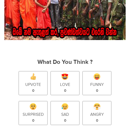
What Do You Think ?
UPVOTE
LOVE
FUNNY
0
0
0
SURPRISED
SAD
ANGRY
0
0
0