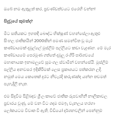
ඔබේ නම ඇතුළත් කර, ප්‍රචණ්ඩත්වයට එරෙහි වන්න!
සිදුවූයේ කුමක්ද?
මීට සතියකට ඉහතදී බෞද්ධ භික්ෂූණ් වහන්සේලා ඇතුළු
සිංහල ජාතිකයින් 2000කින් පමණ සමන්විත වූ මැර
කණ්ඩායමක් දඹුල්ලේ මුස්ලිම් පල්ලියට කඩා වැදුණහ. මේ මැර
කණ්ඩායමේ පෙරමුණ ගත්තේ දඹුලු රංගිරි පාර්ශවයේ
මහානායක ඉනාමලුවේ සුමංගල ස්වාමීන් වහන්සේයි. මුස්ලිම්
පල්ලිය අනවසර ඉදිකිරීමක් ලෙස ප්‍රකාශයට පත්කරන ලදි.
නමුත් මෙය කෙතෙක් දුරට නිවැරදි කරුණක්ද යන්න තවමත්
පැහැදිලි නැත.
එම සිදුවීම පිළිබඳව ශ්‍රී ලංකාවේ ජාතික රුපවාහිනී නාලිකාවල
ප්‍රචාරය වුණු, මේ වන විට ශදම එමඉැ චැනලය හරහා
ලෝකයටම විවෘත වී ඇති, වීඩියෝ දර්ශනවලින් පෙන්නුම්