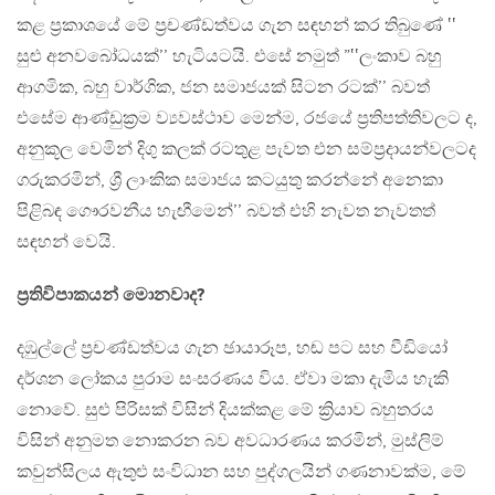
කළ ප්‍රකාශයේ මේ ප්‍රචණ්ඩත්වය ගැන සඳහන් කර තිබුණේ ‛‛
සුළු අනවබෝධයක්’’ හැටියටයි. එසේ නමුත් ”‛‛ලංකාව බහු
ආගමික, බහු වාර්ගික, ජන සමාජයක් සිටන රටක්’’ බවත්
එසේම ආණ්ඩුක්‍රම ව්‍යවස්ථාව මෙන්ම, රජයේ ප්‍රතිපත්තිවලට ද,
අනුකූල වෙමින් දිගු කලක් රටතුළ පැවත එන සම්ප්‍රදායන්වලටද
ගරුකරමින්, ශ්‍රී ලාංකික සමාජය කටයුතු කරන්නේ අනෙකා
පිළිබඳ ගෞරවනීය හැඟීමෙන්’’ බවත් එහි නැවත නැවතත්
සඳහන් වෙයි.
ප්‍රතිවිපාකයන් මොනවාද?
දඹුල්ලේ ප්‍රචණ්ඩත්වය ගැන ඡායාරූප, හඬ පට සහ වීඩියෝ
දර්ශන ලෝකය පුරාම සංසරණය විය. ඒවා මකා දැමිය හැකි
නොවේ. සුළු පිරිසක් විසින් දියක්කළ මේ ක්‍රියාව බහුතරය
විසින් අනුමත නොකරන බව අවධාරණය කරමින්, මුස්ලිම්
කවුන්සිලය ඇතුළු සංවිධාන සහ පුද්ගලයින් ගණනාවක්ම, මේ