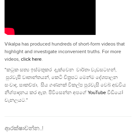
Vikalpa has produced hundreds of short-form videos that
highlight and investigate inconvenient truths. For more
videos,
click here
.
"කටුක සත්‍ය ඉස්මතුකර දැක්වෙන වාර්තා වැඩසටහන්,
පුරවැසි වෘතාන්තයන්, කෙටි චිත්‍රපට මෙන්ම දේශපාලන
සංවාද, සාකච්ඡා, සිය ගණනක් විකල්ප පුරවැසි වෙබ් අඩවිය
නිශ්පාදනය කර ඇත. පිවිසෙන්න අපගේ
YouTube
වීඩියෝ
චැනලයට."
ආරක්ෂාවන්න..!