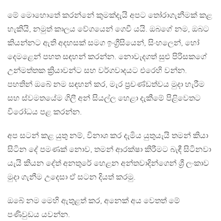
මේ මොහොතේ කරන්නේ කුමක්දැයි අපට තෝරාගැනීමක් කළ
හැකියි, නමුත් කාලය වේගයෙන් ගෙවී යයි. ඔබගේ නම, ඔබට
කියන්නට ඇති අදහසක් සමග ඉංග්‍රීසියෙන්, සිංහලෙන්, හෝ
දෙමළෙන් පහත සඳහන් කරන්න. නොවැදගත් සුළු පිරිසකගේ
උන්මත්තක ක්‍රියාවන්ට සහ වර්ගවාදයට එරෙහි වන්න.
පහතින් ඔබේ නම සඳහන් කර, මැර ප්‍රචණ්ඩත්වය මුදා හැරීම
සහ ස්වමතයේම ගිලී අන් සියල්ල හෙළා දැකීමේ පිළිවෙතට
විරෝධය පළ කරන්න.
අප සටන් කළ යුතු නම්, විනාශ කර දැමිය යුතුයැයි තමන් කියා
සිටින දේ පමණක් නොව, තමන් ආරක්ෂා කිරීමට බැඳී සිටිනවා
යැයි කියන දේත් අනතුරේ හෙළන අන්තවාදින්ගෙන් ශ්‍රී ලංකාව
මුදා ගැනීම උදෙසා ඒ සටන දියත් කරමු.
ඔබේ නම මෙහි ඇතුළත් කර, අනෙක් අය වෙතත් මේ
පණිවුඩය යවන්න.