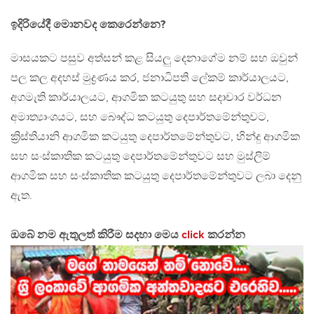
ඉදිරියේදී මොනවද කෙරෙන්නෙ?
මාසයකට පසුව අත්සන් කළ සියලු දෙනාගේම නම් සහ ඔවුන්
පල කල අදහස් මුද්‍රණය කර, ජනාධිපති ලේකම් කාර්යාලයට,
අගමැති කාර්යාලයට, ආගමික කටයුතු සහ සදාචාර වර්ධන
අමාත්‍යාංශයට, සහ බෞද්ධ කටයුතු දෙපාර්තමේන්තුවට,
ක්‍රිස්තියානි ආගමික කටයුතු දෙපාර්තමේන්තුවට, හින්දු ආගමික
සහ සංස්කාතික කටයුතු දෙපාර්තමේන්තුවට සහ මුස්ලිම්
ආගමික සහ සංස්කාතික කටයුතු දෙපාර්තමේන්තුවට ලබා දෙනු
ඇත.
ඔබේ නම ඇතුලත් කිරීම සදහා මෙය
click
කරන්න