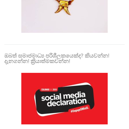
ඔබත් සමාජමාධ්‍ය පරිශීලකයෙක්ද? කියවන්න!
දැනගන්න! ක්‍රියාත්මකවන්න!