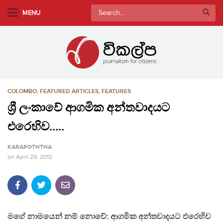
S
Search
MENU
k
for:
i
p
t
o
m
COLOMBO
,
FEATURED ARTICLES
,
FEATURES
a
i
ශ්‍රී ලංකාවේ ආගමික අන්තවාදයට
n
එරෙහිව…..
c
o
KARAPOTHTHA
n
on
April 29, 2012
t
e
n
t
මගේ නාමයෙන් නම් නොවේ: ආගමික අන්තවාදයට එරෙහිව