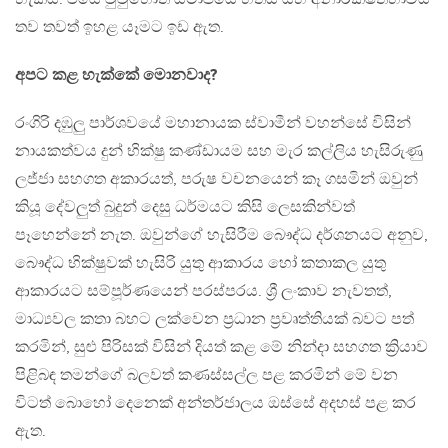
තව තවත් ඉහළ යෑමට ඉඩ ඇත.
අපට කළ හැක්කේ මොනවාද?
රංගිරි දඹුලු පාර්ශවයේ මහානායක ස්වාමීන් වහන්සේ විසින්
නායකත්වය දුන් භික්ෂු කණ්ඩායම සහ මැර කල්ලිය හැසිරුණු
ලජ්ජා සහගත අකාරයත්, පරුෂ වචනයෙන් කෑ ගසමින් ඔවුන්
කියූ දේවලුත් බුදුන් දෙසු ධර්මයට කිසි ලෙසකින්වත්
පෑහෙන්නේ නැත. ඔවුන්ගේ හැසිරීම බෞද්ධ දර්ශනයට අනුව,
බෞද්ධ භික්ෂුවක් හැසිරි යුතු ආකාරය හෝ කතාකල යුතු
ආකාරයට සම්පූර්ණයෙන් පරස්පරය. ශ්‍රී ලංකාව නැවතත්,
මාධ්‍යවල කතා බහට ලක්වෙන ප්‍රධාන ප්‍රවෘත්තියක් බවට පත්
කරමින්, සුළු පිරිසක් විසින් දියත් කළ මේ නින්දා සහගත ක්‍රියාව
පිළිබඳ තමන්ගේ බලවත් කණස්සල්ල පළ කරමින් මේ වන
විටත් බොහෝ දෙනෙක් අන්තර්ජාලය ඔස්සේ අදහස් පළ කර
ඇත.