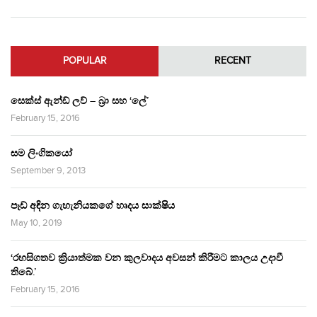
POPULAR
RECENT
සෙක්ස් ඇන්ඩ් ලව් – බ්‍රා සහ ‘ලේ’
February 15, 2016
සම ලිංගිකයෝ
September 9, 2013
පෑඩ් අඳින ගැහැනියකගේ හෘදය සාක්ෂිය
May 10, 2019
‘රහසිගතව ක්‍රියාත්මක වන කුලවාදය අවසන් කිරීමට කාලය උදාවී
තිබේ.’
February 15, 2016