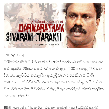
[Pic by JDS]
ධර්මරත්නම් සිවරාම් හෙවත් තාරකී ජනමාධ්‍යවේදීයා ඝාතනය
කර පසුගිය 28දාට වසර 7ක් ගත වී ඇත. 2005 අප්‍රේල් 28 වන
දින බම්බලපිටිය පොලීසිය අසලදී වෑන් රථයකින් පැමිණි
කණ්ඩායමක් විසින් සිවරාම් පැහැරගෙන ගොස් ඇතැයි වාර්ථා
විය. ඊට පසු දින සිවරාම්ගේ මළ සිරුර පාර්ලිමේන්තුව අසලින්
සොයා ගත්තේය.
1959 අගෝස්තු 11වන දින මඩකලපුවේදී උපන් ධර්මරත්නම්