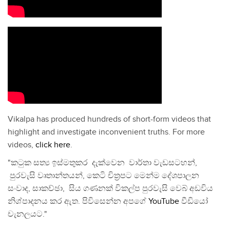
Vikalpa has produced hundreds of short-form videos that
highlight and investigate inconvenient truths. For more
videos,
click here
.
"කටුක සත්‍ය ඉස්මතුකර දැක්වෙන වාර්තා වැඩසටහන්,
පුරවැසි වෘතාන්තයන්, කෙටි චිත්‍රපට මෙන්ම දේශපාලන
සංවාද, සාකච්ඡා, සිය ගණනක් විකල්ප පුරවැසි වෙබ් අඩවිය
නිශ්පාදනය කර ඇත. පිවිසෙන්න අපගේ
YouTube
වීඩියෝ
චැනලයට."