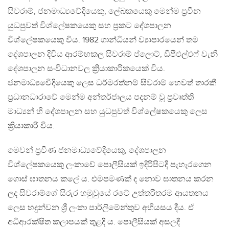
සිවරාම්, ජනමාධ්‍යවේදියෙකු, ලේඛකයෙකු මෙන්ම ප්‍රවීන
යුධපුවත් විශ්ලේෂකයෙකු සහ ප්‍රකට දේශපාලන
විශ්ලේෂකයෙකු විය. 1982 ගාන්ධියන් ව්‍යාපාරයෙන් තම
දේශපාලන දිවිය ආරම්භකල සිවරාම් ප්ලොට්, ඩීපීඑල්එෆ් වැනි
දේශපාලන සංවිධානවල ක්‍රියාකාරිකයෙක් විය.
ජනමාධ්‍යවෙිදියෙකු ලෙස ධර්මරත්නම් සිවරාම් හෙවත් තාරකී
ප්‍රධානධාරාවේ මෙන්ම අන්තර්ජාලය පදනම් වූ ප්‍රවෘත්ති
මාධ්‍යන් හි දේශපාලන සහ යුධපුවත් විශ්ලේෂකයෙකු ලෙස
ක්‍රියාකාරී විය.
මෙවන් ප්‍රවීණ ජනමාධ්‍යවේදියෙකු, දේශපාලන
විශ්ලේෂකයෙකු ලංකාවේ පොලීසියක් ඉදිරිපිටදී පැහැරගෙන
ගොස් ඝාතනය කලේ ය. එමපමණක් ද නොව ඝාතනය කරන
ලද සිවරාම්ගේ සිරුර හමුවුයේ රටේ උත්තරීතරම ආයතනය
ලෙස හදුන්වන ශ්‍රී ලංකා පාර්ලිමේන්තුව අභියසය දීය. ඒ
අධිආරක්ෂිත කලාපයක් තුළදී ය. පොලීසියක් අසලදී