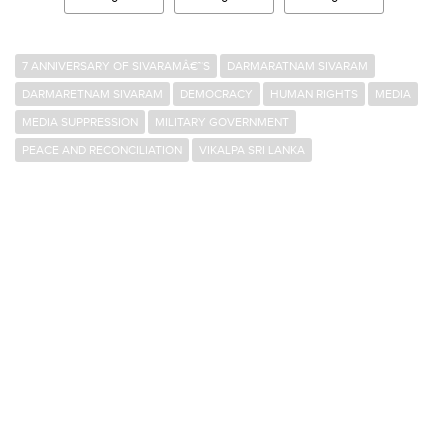
7 ANNIVERSARY OF SIVARAMÂ€™S
DARMARATNAM SIVARAM
DARMARETNAM SIVARAM
DEMOCRACY
HUMAN RIGHTS
MEDIA
MEDIA SUPPRESSION
MILITARY GOVERNMENT
PEACE AND RECONCILIATION
VIKALPA SRI LANKA