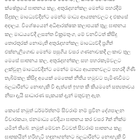
ක්ෂේත්‍රයේ ඝාතනය කළ, අතුරැදහන්කල මෙන්ම පහරදීම්
සිදුකල මාධ්‍යෙව්දීන්ට මෙන්ම මාධ්‍ය ආයතනවලට ද එකසේ
අදාලය. විශේෂයෙන් අධිආරක්ෂක කලාපයක් තුළ ඝාතනය
කල මාධයවේදී ලසන්ත වික්‍රමතුංග, මේ වනවිටත් කිසිදු
තොරතුරක් නොමැති අතුරැදහන්කල මාධ්‍යෙව්දී ප්‍රගීත්
එක්නැලිගොඩ මෙන්ම පසුගිය වසර ගණනාවකදී ලංකාව තුල
මෙසේ ඝාතනය කල, අතුරැදහන්කල සහ පහරකෑම්වලට
ලක්වුනු මාධ්‍යෙව්දීන්ට මෙන්ම මාධ්‍ය ආයතනවලට පහරදී ගිණී
තැබීම්කල කිසිදු අයෙක් මෙතෙක් නීතිය හමුවට පැමිණවීමට
බලධාරීන්ට නොහැකි වී ඇත්තේ ඉහත කී කියමනේ සත්‍යතාවය
නිසා දැයි සාධාරණ සැකයක් දැන් මතුවනු ඇත.
කෙසේ නමුත් ධර්මර්ත්නම් සිවරාම් නම් ප්‍රවීන දේශපාලන
විචාරකයා, ජනමාධ්‍ය වේදියා ඝාතනය කර වසර 7ක් නික්ම
යමින් තිබේ. නමුත් මේවන විටවත් සිවරාම් ඝාතනය කළ
ඝාතකයින් හරිහැටි හඳුනාගන්නට බලධාරීන්ට නොහැකි වී