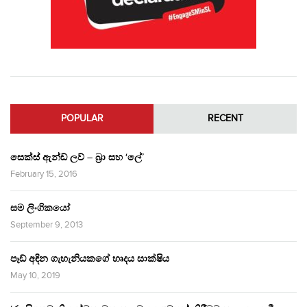
POPULAR
RECENT
සෙක්ස් ඇන්ඩ් ලව් – බ්‍රා සහ ‘ලේ’
February 15, 2016
සම ලිංගිකයෝ
September 9, 2013
පෑඩ් අඳින ගැහැනියකගේ හෘදය සාක්ෂිය
May 10, 2019