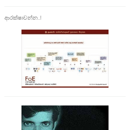
ආරක්ෂාවන්න..!