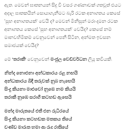
ඇත. මෙවන් ඝාතනයන් සිදු වී වසර ගණනාවක් ගතවූත් එයට
අදාල ඝාතකයින් සොයාගැනීමට බැරි රටක අනාගතය කෙසේ
‛සුභ අනාගතයක්’ වෙයි ද? මෙවන් මිනිසුන් මරා දමන රටක
අනාගතය කෙසේ ‛සුභ අනාගතයක්’ වෙයිද? කෙසේ නම්
මානවහිමිකම් වෙනුවෙන් පෙනී සිටින, අන්මත ඉවසන
සමාජයක් වෙයිද?
මේ
‘තරාකී‘
වෙනුවෙන්
මංජුල වෙඩ්වර්ධන
ලියූ කවියකි.
නින්ද නොඑනා අන්ධකාරය රළ නඟයි
අන්ධකාරය බිඳී තරුවක් නුබ නැ‍‍ඟෙයි
සිංදු කියනා මාළුවෝ නුඹෙ නම කියයි
තරාකී නුඹෙ සරාගී කටහඬ ඇසෙයි
මන්ද මාරුතයේ එතී එන රුධිරයේ
සිංදු කියනා කටහඬක මතකය තියේ
චණ්ඩ මාරුත හමා ආ රුදු රාත‍්‍රියේ