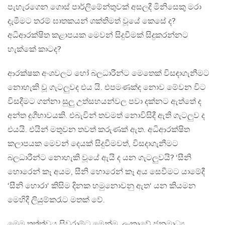
පැහැරගෙන ගොස් පාර්ලිමේන්තුවක් අසලදී මිනිසෙකු මරා
දැමීමට තරම් ඝාතකයන් ශක්තිමත් වූයේ කෙසේ ද?
අධිආරක්ෂිත කළාපයක මෙවන් සිදුවීමක් සිදුකරන්නට
හැක්කේ කාටද?
ආරක්ෂක අංශවලට හෝ බලධාරීන්ට මෙතෙක් විසඳාගැනීමට
නොහැකි වූ ගැටලුවද එය යි. එපමණක්ද නොව මේවන විට
විසදීමට ගන්නා සුලු උත්සහයන්වල පවා දක්නට ඇත්තේ ද
අන්ත දුගීභාවයකි. එබැවින් තවමත් නොවිසිදී ඇති ගැටලුව ද
එයයි. එයින් මතුවන තවත් කරුණක් ඇත. අධිආරක්ෂිත
කලාපයක මෙවන් දෙයක් සිදුවීමවත්, විසදාගැනීමට
බලධාරීන්ට නොහැකි වූයේ ඇයි ද යන ගැටලුවයි? ‘සීනි
හොරෙන් කෑ අයම, සීනි හොරෙන් කෑ අය සෙවීමට යාමේදී
‘සීනි හොරා‘ කිසිම දිනක හමුනොවනු ඇත‘ යන කියමන
මෙහිදී ලියුම්කරැට මතක් වේ.
මෙම තත්ත්වය සිවරාම්ට මෙන්ම, ලංකාවේ ජනමාධ්‍ය