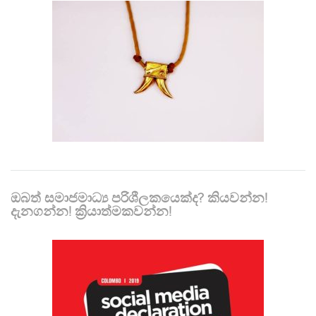
ඔබත් සමාජමාධ්‍ය පරිශීලකයෙක්ද? කියවන්න!
දැනගන්න! ක්‍රියාත්මකවන්න!