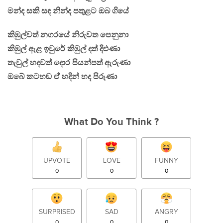
මන්ද සකි සඳ නින්ද පතුළට ඔබ ගියේ
කිඹුල්වත් නගරයේ නිරුවත පෙනුනා
කිඹුල් ඇළ ඉවුරේ කිඹුල් දත් දිළුණා
තැවුල් හදවත් දොර පියන්පත් ඇරුණා
ඔබේ කටහඬ ඒ හදින් හද පිරුණා
What Do You Think ?
UPVOTE
LOVE
FUNNY
0
0
0
SURPRISED
SAD
ANGRY
0
0
0