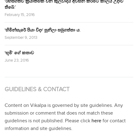
‘රහසිගතව ක්‍රියාත්මක වන කුලවාදය අවසන් කිරීමට කාලය උදාවී
තිබේ.’
February 15, 2016
‘හිමින්සැරේ පියා විදා‘ සුනිලා සමුගත්තා ය.
September 9, 2013
‘භූමි’ ගේ කතාව
June 23, 2016
GUIDELINES & CONTACT
Content on Vikalpa is governed by site guidelines. Any
submission or comment that does not match these
guidelines is not published. Please click
here
for contact
information and site guidelines.