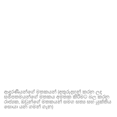
ආදරණීයන්ගේ මතකයන් (අතුරුදහන් කරන ලද
සමීපතමයන්ගේ මතකය අමතක කිරීමට බල කරන
රාජ්‍යක, ඔවුන්ගේ මතකයන් සමග සත්‍ය සහ යුක්තිය
සොයා යන ගමන් ගැන)