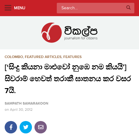
S
Search
MENU
k
for:
i
p
t
o
m
COLOMBO
,
FEATURED ARTICLES
,
FEATURES
a
i
[‘සිංදු කියනා මාළුවෝ නුඹෙ නම කියයි’]
n
සිවරාම් හෙවත් තරාකී ඝාතනය කර වසර
c
o
7යි.
n
SAMPATH SAMARAKOON
t
on
April 30, 2012
e
n
t