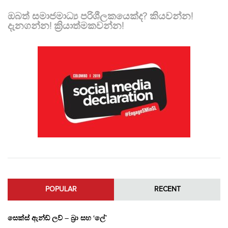
ඔබත් සමාජමාධ්‍ය පරිශීලකයෙක්ද? කියවන්න!
දැනගන්න! ක්‍රියාත්මකවන්න!
POPULAR
RECENT
සෙක්ස් ඇන්ඩ් ලව් – බ්‍රා සහ ‘ලේ’