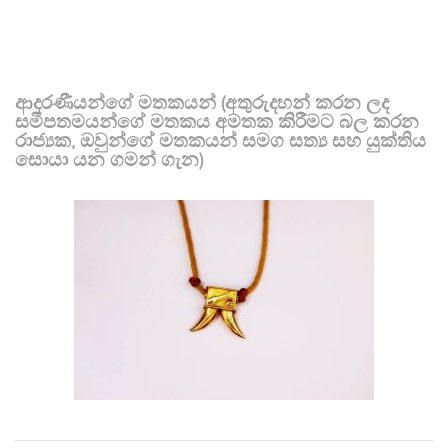
ආදරණීයන්ගේ මතකයන් (අතුරුදහන් කරන ලද
සමීපතමයන්ගේ මතකය අමතක කිරීමට බල කරන
රාජ්‍යක, ඔවුන්ගේ මතකයන් සමග සත්‍ය සහ යුක්තිය
සොයා යන ගමන් ගැන)