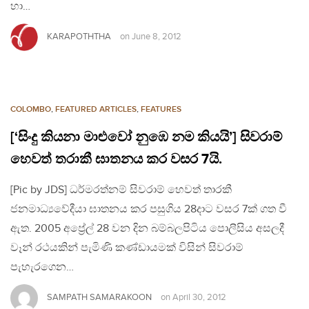
හා…
KARAPOTHTHA
on
June 8, 2012
COLOMBO
,
FEATURED ARTICLES
,
FEATURES
[‘සිංදු කියනා මාළුවෝ නුඹෙ නම කියයි’] සිවරාම්
හෙවත් තරාකී ඝාතනය කර වසර 7යි.
[Pic by JDS] ධර්මරත්නම් සිවරාම් හෙවත් තාරකී
ජනමාධ්‍යවේදීයා ඝාතනය කර පසුගිය 28දාට වසර 7ක් ගත වී
ඇත. 2005 අප්‍රේල් 28 වන දින බම්බලපිටිය පොලීසිය අසලදී
වෑන් රථයකින් පැමිණි කණ්ඩායමක් විසින් සිවරාම්
පැහැරගෙන…
SAMPATH SAMARAKOON
on
April 30, 2012