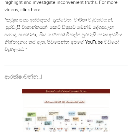
highlight and investigate inconvenient truths. For more
videos,
click here
.
"කටුක සත්‍ය ඉස්මතුකර දැක්වෙන වාර්තා වැඩසටහන්,
පුරවැසි වෘතාන්තයන්, කෙටි චිත්‍රපට මෙන්ම දේශපාලන
සංවාද, සාකච්ඡා, සිය ගණනක් විකල්ප පුරවැසි වෙබ් අඩවිය
නිශ්පාදනය කර ඇත. පිවිසෙන්න අපගේ
YouTube
වීඩියෝ
චැනලයට."
ආරක්ෂාවන්න..!