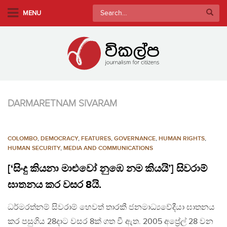
S
Search
MENU
k
for:
i
p
t
o
m
a
DARMARETNAM SIVARAM
i
n
c
COLOMBO
,
DEMOCRACY
,
FEATURES
,
GOVERNANCE
,
HUMAN RIGHTS
,
o
HUMAN SECURITY
,
MEDIA AND COMMUNICATIONS
n
[‘සිංදු කියනා මාළුවෝ නුඹෙ නම කියයි’] සිවරාම්
t
e
ඝාතනය කර වසර 8යි.
n
ධර්මරත්නම් සිවරාම් හෙවත් තාරකී ජනමාධ්‍යවේදීයා ඝාතනය
t
කර පසුගිය 28දාට වසර 8ක් ගත වී ඇත. 2005 අප්‍රේල් 28 වන