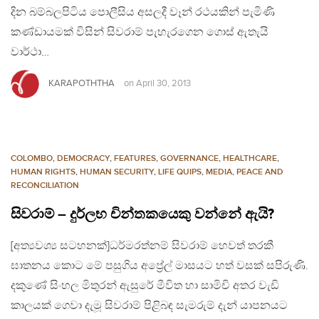
දින බම්බලපිටිය පොලීසිය අසලදී වෑන් රථයකින් පැමිණි
කණ්ඩායමක් විසින් සිවරාම් පැහැරගෙන ගොස් ඇතැයි
වාර්ථා…
KARAPOTHTHA
on
April 30, 2013
COLOMBO
,
DEMOCRACY
,
FEATURES
,
GOVERNANCE
,
HEALTHCARE
,
HUMAN RIGHTS
,
HUMAN SECURITY
,
LIFE QUIPS
,
MEDIA
,
PEACE AND
RECONCILIATION
සිවරාම් – දුර්ලභ චින්තකයෙකු වන්නේ ඇයි?
[අත්‍යවශ්‍ය සටහනක්]ධර්මරත්නම් සිවරාම් හෙවත් තරකී
ඝාතනය කොට මේ පසුගිය අප්‍රේල් මාසයට හත් වසක් සපිරුණි.
දකුණේ සිංහල මිතුරන් ඇසුරේ මීවිත හා සාමිචි අතර වැඩි
කාලයක් ගෙවා දැමූ සිවරාම් පිළිබඳ සැමරුම් දැන් යාපනයට