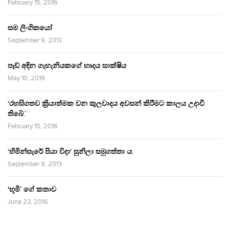
February 15, 2016
සම ලිංගිකයෝ
September 9, 2013
පෑඩ් අඳින ගැහැනියකගේ හෘදය සාක්ෂිය
May 10, 2019
‘රහසිගතව ක්‍රියාත්මක වන කුලවාදය අවසන් කිරීමට කාලය උදාවී
තිබේ.’
February 15, 2016
‘හිමින්සැරේ පියා විදා‘ සුනිලා සමුගත්තා ය.
September 9, 2013
‘භූමි’ ගේ කතාව
June 23, 2016