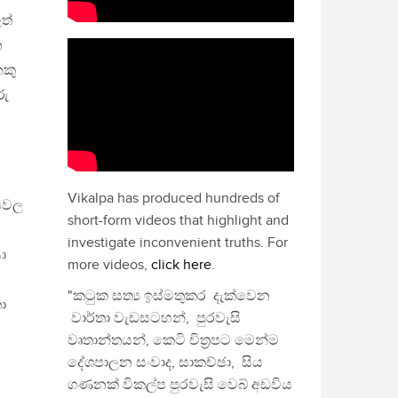
ත්
න
ෙකු
රු
Vikalpa has produced hundreds of
්ෂවල
short-form videos that highlight and
investigate inconvenient truths. For
ා
more videos,
click here
.
"කටුක සත්‍ය ඉස්මතුකර දැක්වෙන
ා
වාර්තා වැඩසටහන්, පුරවැසි
වෘතාන්තයන්, කෙටි චිත්‍රපට මෙන්ම
දේශපාලන සංවාද, සාකච්ඡා, සිය
ගණනක් විකල්ප පුරවැසි වෙබ් අඩවිය