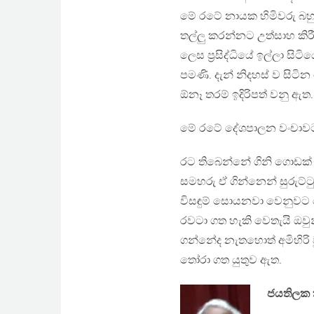
මේ රටේ නායක හිමිවරු බ
තල්ලු කරන්නට උත්සාහ කි
ලෙස ප්‍රසිද්ධියේ ඉල්ලා ස
පමණි. දැන් නිදහස් ව සිටි
ඕනෑ තරම් ඉදිරිපත් වනු ඇත.
මේ රටේ දේශපාලන වංචාවට ප
රට තිබෙන්නේ ගිනි ගොඩක් 
සමහරු ඒ ගින්නෙන් සුරුට්ට
විසඳුම් සොයනවා වෙනුවට බ
රවටා ගත හැකි වෙතැයි ඔවු
ගන්නේද නැතහොත් අමිහිරි
තෝරා ගත යුතුව ඇත.
ජයතිලක ක