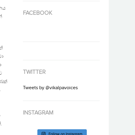
්නය
FACEBOOK
්
ත්
මා
ා
TWITTER
ට
ණක්
Tweets by @vikalpavoices
ස
INSTAGRAM
ා
.
Follow on Instagram