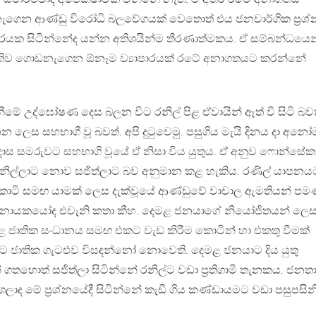
ගෙන ආණ්ඩු විරෝධි බලවේගයක් වෙතොත් එය ජනවාර්ගික ප්‍රශ
රයක සිටින්නේද යන්න අතිශයින්ම තීරණාත්මකය. ඒ සම්බන්ධයෙන
මැතිව ගොඩනැගෙන ඕනෑම ව්‍යාපාරයක් රටේ අනාගතයට කරන්නේ
මේ උද්ඝෝෂණ දෙස බලන විට රනිල් පිළ ඒවායින් ඈත් වී සිටි බව
න ලෙස සහභාගී වූ බවත්. අපි දුටුවෙමු. පසුගිය මැයි දිනය දා අනෝ
දාස සමරුවට සහභාගි වූයේ ඒ නිසා විය යුතුය. ඒ අනුව ෆොන්සේක
නිල්ලාට නොව සජිත්ලාට බව අනුමාන කළ හැකිය. රණිල් යාපනය
ය කොටි සමඟ යාමක් ලෙස දැක්වූයේ ආණ්ඩුවේ වාචාල ඇමතියන් පම
 නායකයෝද එවැනි කතා කීහ. දෙමළ ජනයාගේ නියෝජිතයන් ලෙ
මළ ජාතික සංධානය සමඟ එකට වැඩ කිරීම කොටින් හා එකතු වීමක්
 ජාතික ගැටළුව විසඳන්නෝ නොවෙති. දෙමළ ජනයාට දිය යුතු
 ගතහොත් සජිත්ලා සිටින්නේ රනිල්ට වඩා ප්‍රතිගාමී තැනකය. ජනත
ාද මේ ප්‍රශ්නයේදී සිටින්නේ කැඩී ගිය කණ්ඩායමට වඩා පසුපසිනි