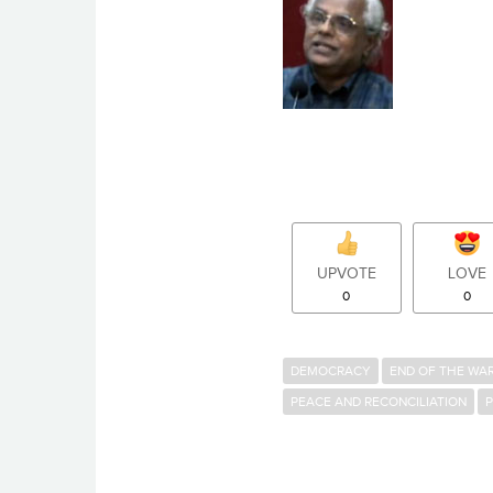
UPVOTE
LOVE
0
0
DEMOCRACY
END OF THE WA
PEACE AND RECONCILIATION
P