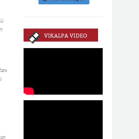
නට
න
ේකා
ේ
ියන