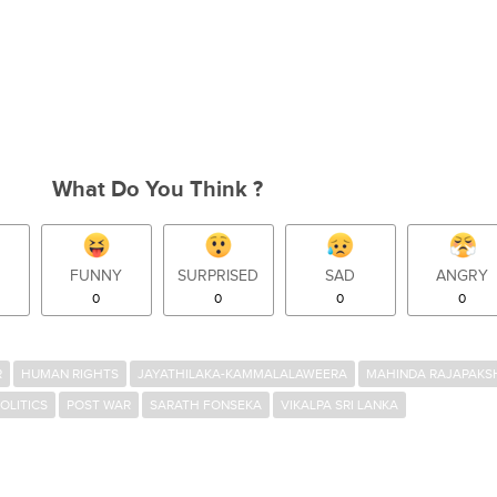
What Do You Think ?
FUNNY
SURPRISED
SAD
ANGRY
0
0
0
0
R
HUMAN RIGHTS
JAYATHILAKA-KAMMALALAWEERA
MAHINDA RAJAPAKS
OLITICS
POST WAR
SARATH FONSEKA
VIKALPA SRI LANKA