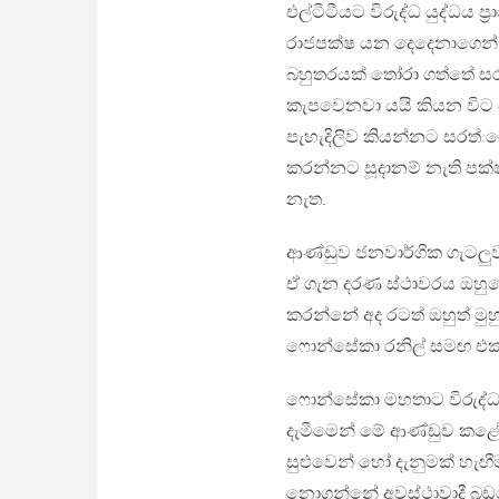
එල්ටීටීයට විරුද්ධ යුද්ධය
රාජපක්ෂ යන දෙදෙනාගෙන් 
බහුතරයක් තෝරා ගත්තේ 
කැපවෙනවා යයි කියන විට ජ
පැහැදිලිව කියන්නට සරත් 
කරන්නට සූදානම් නැති ප
නැත.
ආණ්ඩුව ජනවාර්ගික ගැටලු
ඒ ගැන දරණ ස්ථාවරය ඔහු
කරන්නේ අද රටත් ඔහුත් ම
ෆොන්සේකා රනිල් සමඟ එක්
ෆොන්සේකා මහතාට විරුද්ධව 
දැමීමෙන් මේ ආණ්ඩුව කළේ
සුළුවෙන් හෝ දැනුමක් හැඟීමක
නොගන්නේ අවස්ථාවාදී බඩගෝ