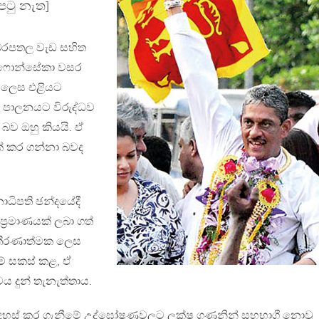
පටු නැත]
ා බරපතල වැඩ සහිත
රත් ෆොන්සේකා වසර
 ලෙස එළියට
ත පාලනයට විරුද්ධව
ව ඔහු කියයි. ඒ
එක් කර ගන්නා බවද
ධිපති ඡන්දයේදී
්‍රමාණයක් ලබා ගත්
ය තීරණාත්මක ලෙස
ම් සකස් කළ, ඒ
ය දුන් තැනැත්තාය.
දහස් කර ගැනීමේ උද්ඝෝෂණවලට ලක්ෂ ගණනින් සහභාගී නොවූ