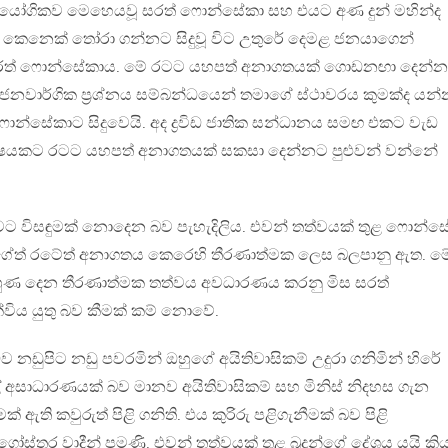
 ප්‍රායෝගිකව මෙහෙයවූ සරත් ෆොන්සේකා සහ එයට අණ දුන් මහින්ද
කෙනෙක් තෝරා ගන්නට සිදුවූ විට උතුරේ දෙමළ ජනයාගෙන්
සරත් ෆොන්සේකාය. මේ රටට යහපත් අනාගතයක් ගොඩනඟා දෙන්
නවාර්ගික ප්‍රශ්නය සම්බන්ධයෙන් තමාගේ ස්ථාවරය කුමක්ද යන්
ෆොන්සේකාට සිදුවෙයි. අද ද්‍රවිඩ ජාතික සන්ධානය සමඟ එකට වැඩ
ක්ෂයකට රටට යහපත් අනාගතයක් සකසා දෙන්නට පුළුවන් වන්නේ
වට විසඳුමක් නොදෙන බව පැහැදිලිය. එවන් තත්වයක් තුළ ෆොන්ස
ගේත් රටේත් අනාගතය කෙරෙහි තීරණාත්මක ලෙස බලපානු ඇත. ම
ුහුණ දෙන තීරණාත්මක තත්වය අවධාරණය කරනු මිස සරත්
විය යුතු බව කීමක් කම් නොවේ.
නඩුපිට නඩු පවරමින් ඔහුගේ අයිතිවාසිකම් උදුරා ගනිමින් හිරේ
 අසාධාරණයක් බව මානව අයිතිවාසිකම් සහ මිනිස් නිදහස ගැන
් ඇති කවුරුත් පිළි ගනිති. එය කුරිරු පළිගැනීමක් බව පිළි
ස්තර වාදීන් පමණි. එවන් තත්වයක් තුළ බුදුන්ගේ දේශය යයි ක