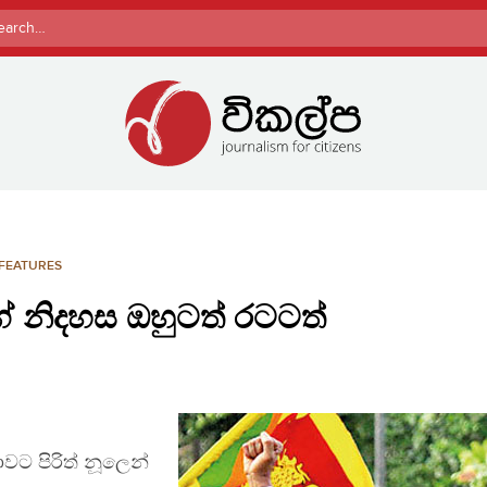
rch
FEATURES
නිදහස ඔහුටත් රටටත්
ට පිරිත් නූලෙන්