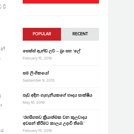
 වී
POPULAR
RECENT
ෙන්
සෙක්ස් ඇන්ඩ් ලව් – බ්‍රා සහ ‘ලේ’
ු
February 15, 2016
සම ලිංගිකයෝ
September 9, 2013
පෑඩ් අඳින ගැහැනියකගේ හෘදය සාක්ෂිය
්
May 10, 2019
ා
‘රහසිගතව ක්‍රියාත්මක වන කුලවාදය
අවසන් කිරීමට කාලය උදාවී තිබේ.’
නය
February 15, 2016