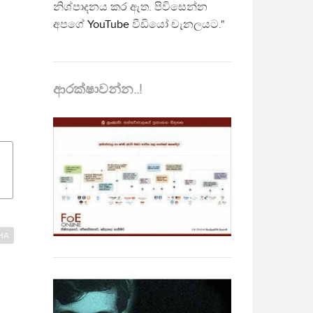
නිශ්පාදනය කර ඇත. පිවිසෙන්න
අපගේ
YouTube
වීඩියෝ චැනලයට."
ආරක්ෂාවන්න..!
HA