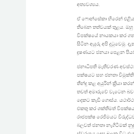
අත්‍යවශ්‍යය.
ඒ ෆොන්සේකා හිරෙන් එළි
තිබෙන තත්වයක් තුළය. ඔහු
විපක්ෂයේ නායකයා කර ගන්නව
සිටින අයුරු අපි දුටුවෙමු
දූෂණයට ජනයා පෙළන පියව
ජනාධිපති මැතිවරණ අවස්ථා
පක්ෂයට සහ ජනතා විමුක්ත
තීන්දු කළ අයුරින් ක්‍රි
තවත් අමාරුවේ වැටෙන බව කි
දෙකට කැඩී ගොස්ය. යථාර්ථ
එකතු කර ශක්තිමත් විපක්
රාජපක්ෂ රෙජිමයට විරුද්
බලවත් ජනතා නැගිටීමක් නු
ස්වරූපය දෙස බලන විට එය