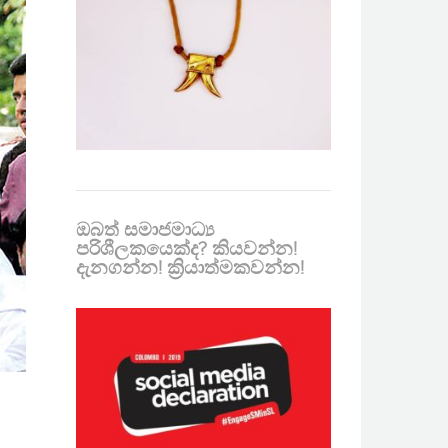
ඔබත් සමාජමාධ්‍ය
පරිශීලකයෙක්ද? කියවන්න!
දැනගන්න! ක්‍රියාත්මකවන්න!