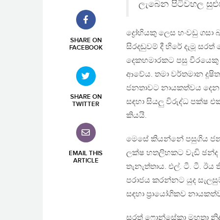
ලැබෙන පිටිවහල සුළු
ද්‍රෝහියකු ලෙස හංවඩු ගස
SHARE ON
සිරදඬුවම් දී හිරේ දැමූ ස
FACEBOOK
දෙකහමාරකට පසු වීරයෙකු
ආවේය. තමා වර්තමාන දූෂි
ජනතාවට නායකත්වය දෙන බ
SHARE ON
සඳහා සියලු විරුද්ධ පක්ෂ 
TWITTER
කියයි.
මෙසේ කියන්නේ පසුගිය ජනා
ලක්ෂ හතලිහකට වැඩි ඡන්ද ප
EMAIL THIS
ARTICLE
තැනැත්තාය. එල්. ටී. ටී. ඊ
පරාජය කරන්නට යුද සැලසු
සඳහා ප්‍රායෝගිකව නායකත්ව
සරත් ෆොන්සේකා මහතා නි