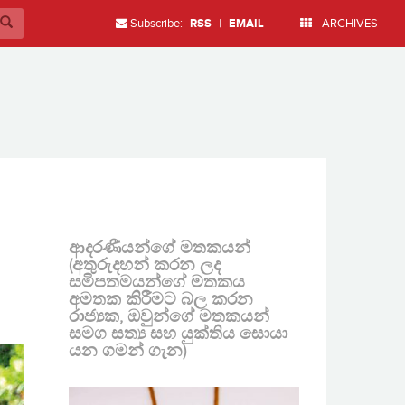
Subscribe:
RSS
|
EMAIL
ARCHIVES
ආදරණීයන්ගේ මතකයන්
(අතුරුදහන් කරන ලද
සමීපතමයන්ගේ මතකය
අමතක කිරීමට බල කරන
රාජ්‍යක, ඔවුන්ගේ මතකයන්
සමග සත්‍ය සහ යුක්තිය සොයා
යන ගමන් ගැන)