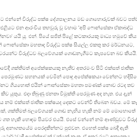
යට එන්නේ විරුද්ධ පක්ෂ දේශපාලනය මඩ ගොහොරුවක් බවට පත්
 එළියට එන ආරංචිය තහවුරු වූ වහාම ‛අපි ෆොන්සේකා ඒකාබද්ධ
ා’ යයි යූ. එන්. පියේ සජිත් පිළේ කටකාරයකු මාධ්‍ය හමුවේ කිය
. දැන් ෆොන්සේකා මහතාද විරුද්ධ පක්ෂ සියල්ල එකතු කර මර්ධනයට,
රයන්ට විරුද්ධව බලවේගයක් ගොඩනැගීමට කැපවෙන බව කියයි
වේදී ශක්තිමත් අපේක්ෂකයකු නැතිව අතරමංව සිටි එක්සත් ජාතික
ි පෙරමුණට සහනයක් වෙමින් පොදු අපේක්ෂකයා වෙන්නට හදිසි
යා කරන්නට ගියහොත් එයින් ෆොන්සේකා මහතා පමණක් නොව රටද තව
ව යුතුය. එදා තිබුණු ජනතා විමුක්ති පෙරමුණ අද නැත. එය දැන්
ය නම් එක්සත් ජාතික පක්ෂයද දෙකට වෙන්වී තිබෙන බවය. මේ කෑ
ෂයක්, ශක්තිමත් බලවේගයක් ගොඩ නැඟිය හැකි නම් මේ මොහොතේ
ධව ගත හැකි හොඳම පියවර එයයි. එසේ වන්නේ නම් ආණ්ඩුවට විරු
දුරු අනාගතයේම පෙරදකින්නට පුළුවන. එහෙත් පක්ෂ බෙදී ඇති
 යථාර්ථවාදී අපේක්ෂාවක් වන්නේ නැත. ඒ අතර රටේ අනාගතය