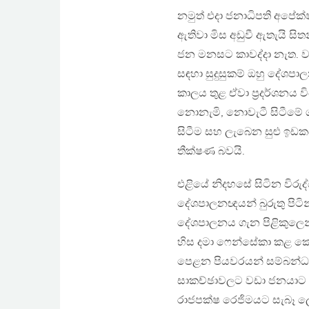
නමුත් එදා ජනාධිපති අපේක
ඇතිවා මිස අඩුවී ඇතැයි ස
ජන මනසට කාවද්දා නැත. ව
සඳහා සුදුසුකම් ඔහු දේශපා
කාලය තුළ ඒවා ප්‍රදර්ශනය
නොනැමි, නොවැටී සිටීමේ ශ
සිටීම සහ ලැබෙන සුළු ඉඩක
තීක්ෂණ බවයි.
එළියේ නිදහසේ සිටින විරුද
දේශපාලනඥයන් බුරුතු පිටි
දේශපාලනය ගැන පිළිකුලෙ
හිස දමා ෆෙන්සේකා කළ කෙට
පෙළන පියවරයන් සම්බන්ධය
සාකච්ඡාවලට වඩා ජනයාට ශක
රාජපක්ෂ රෙජිමයට සැබෑ ල