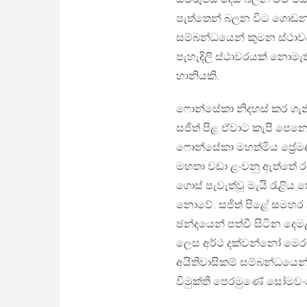
පැත්තෙන් බලන විට ගොඩනැ
සම්බන්ධයෙන් කුමන ස්ථාව
පැහැදිලි ස්ථාවරයක් නො
හානියකි.
ෆොන්සේකා නිදහස් කර ගැනී
සජිත් පිළ ඒවාට කැපී පෙනෙ
ෆොන්සේකා මහත්මිය ප්‍රේම
මහතා වඩා ළංවනු ඇත්තේ ර
ගොස් පැවැත්වූ මැයි රැළි
නොවේ. සජිත් පිළේ සමහර
ඡන්දයෙන් පත්වී සිටින දෙ
ලෙස අර්ථ දක්වන්නෝ මෙරට
අයිතිවාසිකම් සම්බන්ධයෙන්
විමුක්ති පෙරමුණේ සෝමවංශල