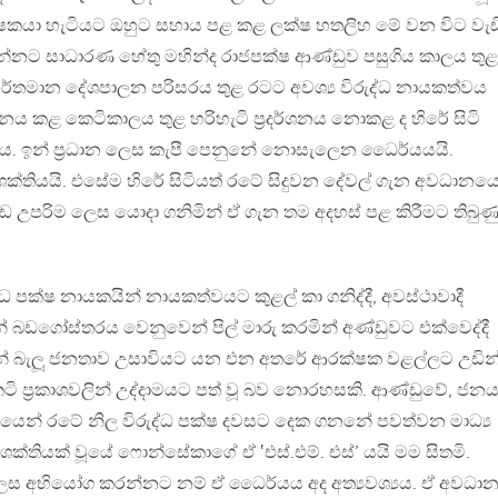
්ෂකයා හැටියට ඔහුට සහාය පළ කළ ලක්ෂ හතලිහ මේ වන විට වැඩි
ිතන්නට සාධාරණ හේතු මහින්ද රාජපක්ෂ ආණ්ඩුව පසුගිය කාලය තුළ
ර්තමාන දේශපාලන පරිසරය තුළ රටට අවශ්‍ය විරුද්ධ නායකත්වය
ලනය කළ කෙටිකාලය තුළ හරිහැටි ප්‍රදර්ශනය නොකළ ද හිරේ සිටි
 විය. ඉන් ප්‍රධාන ලෙස කැපී පෙනුනේ නොසැලෙන ධෛර්යයයි.
ක්තියයි. එසේම හිරේ සිටියත් රටේ සිදුවන දේවල් ගැන අවධානය
ඩ උපරිම ලෙස යොදා ගනිමින් ඒ ගැන තම අදහස් පළ කිරීමට තිබුණ
්ධ පක්ෂ නායකයින් නායකත්වයට කුළල් කා ගනිද්දී, අවස්ථාවාදී
න් බඩගෝස්තරය වෙනුවෙන් පිල් මාරු කරමින් අණ්ඩුවට එක්වෙද්දී
න් බැලූ ජනතාව උසාවියට යන එන අතරේ ආරක්ෂක වළල්ලට උඩින
ි ප්‍රකාශවලින් උද්දාමයට පත් වූ බව නොරහසකි. ආණ්ඩුවේ, ජනය
ෙන් රටේ නිල විරුද්ධ පක්ෂ දවසට දෙක ගනනේ පවත්වන මාධ්‍ය
්තියක් වූයේ ෆොන්සේකාගේ ඒ ‛එස්.එම්. එස්’ යයි මම සිතමි.
ෙස අභියෝග කරන්නට නම් ඒ ධෛර්යය අද අත්‍යවශ්‍යය. ඒ අවධා