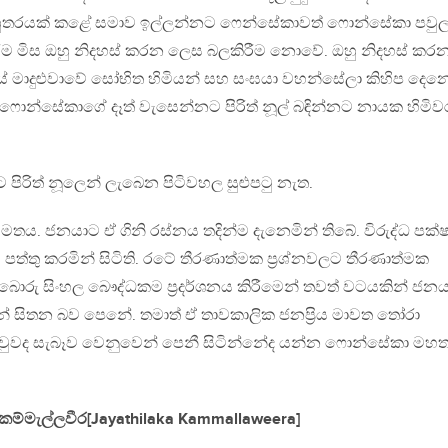
හුතරයක් කළේ සමාව ඉල්ලන්නට ෆෙන්සේකාවත් ෆොන්සේකා පවුල
රීම මිස ඔහු නිදහස් කරන ලෙස බලකිරීම නොවේ. ඔහු නිදහස් කර
ිටියේ මාදුළුවාවේ සෝභිත හිමියන් සහ සංඝයා වහන්සේලා කිහිප දෙන
න ෆොන්සේකාගේ දෑත් වැසෙන්නට පිරිත් නූල් බඳින්නට නායක හිමිව
ිරිත් නූලෙන් ලැබෙන පිටිවහල සුළුපටු නැත.
මතය. ජනයාට ඒ ගිනි රස්නය තදින්ම දැනෙමින් තිබේ. විරුද්ධ පක
ු පත්තු කරමින් සිටිති. රටේ තීරණාත්මක ප්‍රශ්නවලට තීරණාත්මක
ොරු සිංහල බෞද්ධකම ප්‍රදර්ශනය කිරීමෙන් තවත් වටයකින් ජනය
න් සිතන බව පෙනේ. තමාත් ඒ තාවකාලික ජනප්‍රිය මාවත තෝරා
 වුවද සැබෑව වෙනුවෙන් පෙනී සිටින්නේද යන්න ෆොන්සේකා මහත
ම්මැල්ලවීර[Jayathilaka Kammallaweera]