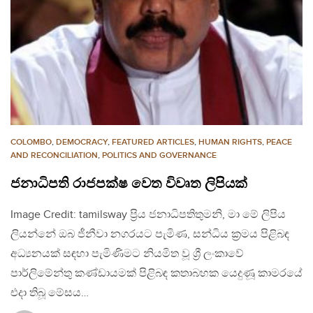
COLOMBO
,
DEMOCRACY
,
FEATURED ARTICLES
,
HUMAN RIGHTS
,
PEACE
AND RECONCILIATION
,
POLITICS AND GOVERNANCE
ජනාධිපති රාජපක්ෂ වෙත විවෘත ලිපියක්
Image Credit: tamilsway ප්‍රිය ජනාධිපතිතුමනි, මා මේ ලිපිය
ලියන්නේ ඔබ ජීනීවා නගරයට පැමිණ, සන්ධිය ක්‍රමය පිළිබඳ
අධ්‍යනයක් සඳහා පැමිණිමට නියමිත වූ ශ්‍රී ලංකාවේ
පාර්ලිමේන්තු කණ්ඩායමක් පිළිබඳ කතාබහක යෙදුණූ කාමරයේ
එදා තිබූ මේසය…