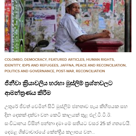
COLOMBO
,
DEMOCRACY
,
FEATURED ARTICLES
,
HUMAN RIGHTS
,
IDENTITY
,
IDPS AND REFUGEES
,
JAFFNA
,
PEACE AND RECONCILIATION
,
POLITICS AND GOVERNANCE
,
POST-WAR
,
RECONCILIATION
ජිනීවා ක‍්‍රියාවලිය හරහා මුස්ලිම් ප‍්‍රශ්නවලට
ආමන්ත‍්‍රණය කිරීම
උතුරේ ජීවත් වෙමින් සිටි මුස්ලිම් ජනතාව පැය කිහිපයක සහ
දින දෙකක් දක්වා වන කෙටි කාලයක් තුළ එල්.ටී.ටී.ඊ.
සංවිධානය විසින් පන්නා දමා මේ සතියට වසර 25 ක් ගතවෙයි.
දෙමළ ශිෂ්ටාචාරයේ කේන්ද්‍රීය කලාපය වන…