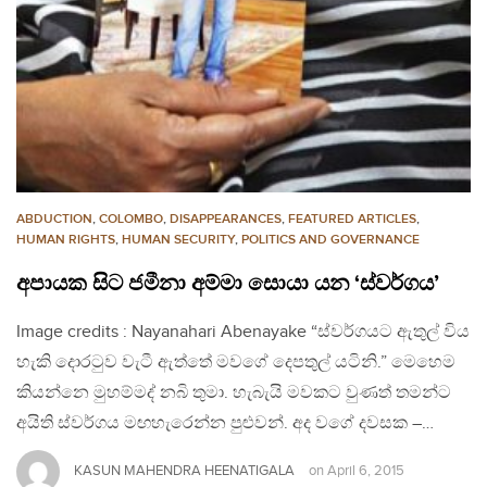
ABDUCTION
,
COLOMBO
,
DISAPPEARANCES
,
FEATURED ARTICLES
,
HUMAN RIGHTS
,
HUMAN SECURITY
,
POLITICS AND GOVERNANCE
අපායක සිට ජමීනා අම්මා සොයා යන ‘ස්වර්ගය’
Image credits : Nayanahari Abenayake “ස්වර්ගයට ඇතුල් විය
හැකි දොරටුව වැටී ඇත්තේ මවගේ දෙපතුල් යටිනි.” මෙහෙම
කියන්නෙ මුහම්මද් නබි තුමා. හැබැයි මවකට වුණත් තමන්ට
අයිති ස්වර්ගය මඟහැරෙන්න පුළුවන්. අද වගේ දවසක –…
KASUN MAHENDRA HEENATIGALA
on
April 6, 2015