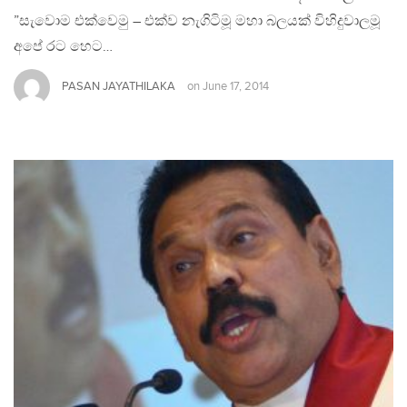
”සැවොම එක්වෙමු – එක්ව නැගිටිමූ මහා බලයක් විහිදුවාලමූ
අපේ රට හෙට…
PASAN JAYATHILAKA
on
June 17, 2014