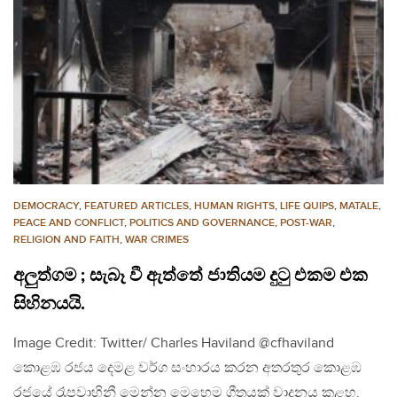
DEMOCRACY
,
FEATURED ARTICLES
,
HUMAN RIGHTS
,
LIFE QUIPS
,
MATALE
,
PEACE AND CONFLICT
,
POLITICS AND GOVERNANCE
,
POST-WAR
,
RELIGION AND FAITH
,
WAR CRIMES
අලුත්ගම ; සැබෑ වී ඇත්තේ ජාතියම දුටු එකම එක
සිහිනයයි.
Image Credit: Twitter/ Charles Haviland @cfhaviland
කොළඹ රජය දෙමළ වර්ග සංහාරය කරන අතරතුර කොළඹ
රජයේ රෑපවාහිනී මෙන්න මෙහෙම ගීතයක් වාදනය කළහ.