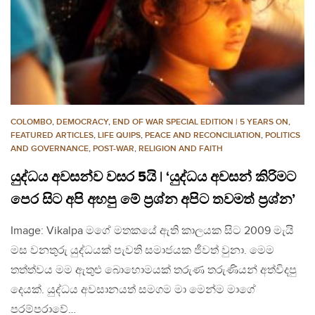
COLOMBO
,
DEMOCRACY
,
END OF WAR SPECIAL EDITION | 5 YEARS ON
,
FEATURED ARTICLES
,
LIFE QUIPS
,
PEACE AND RECONCILIATION
,
POLITICS
AND GOVERNANCE
,
POST-WAR
,
RELIGION AND FAITH
යුද්ධය අවසන්ව වසර 5යි | ‘යුද්ධය අවසන් කිරිමට
පෙර සිට අපි අහපු මේ ප්‍රශ්න අපිට තවමත් ප්‍රශ්න’
Image: Vikalpa මගේ මතකයේ ඇති කාලයක සිට 2009 මැයි
මස වනතුරු යුද්ධයක් පැවති සමාජයක ජීවත් වුනා. මෙම
තත්ත්වය මම ඇතුළු බොහොමයක් තරුණ තරුණියන් අත්විදපු
දෙයක්. යුද්ධය අවසානයත් සමගම මා මෙන්ම මාගේ
පරම්පරාවේ…