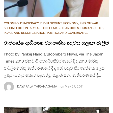
COLOMBO
,
DEMOCRACY
,
DEVELOPMENT, ECONOMY
,
END OF WAR
SPECIAL EDITION | 5 YEARS ON
,
FEATURED ARTICLES
,
HUMAN RIGHTS
,
PEACE AND RECONCILIATION
,
POLITICS AND GOVERNANCE
රාජපක්ෂ ආධිපත්‍ය ව්‍යාපෘතිය නැවත සලකා බැලීම
Photo by Pankaj Nangia/Bloomberg News, via The Japan
Times 2010 ජනවාරි ජනාධිපතිවරණයේ දී ද 2010 මාර්තු
පාර්ලිමේන්තු මැතිවරණයේ දී ද ඉන් පසුව තීරණාත්මක ලෙස
උතුර බැහැර කොට පැවැත්වූ පළාත් සභා මැතිවරණයේ දී…
DAYAPALA THIRANAGAMA
on
May 27, 2014