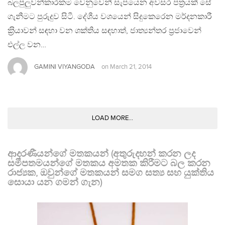
බලපුලුවන්කාරකම වෙනුවෙන් සැපයෙන අවසර පත‍්‍රයක් සේ
ගැනීමට පුරුදුව සිටී. දේශීය වශයෙන් සිදුකෙරෙන මර්දනකාරී
ක‍්‍රියාවන් සඳහා වන ශක්තිය සඳහාත්, ජාත්‍යන්තර ප‍්‍රජාවෙන්
එල්ල වන…
GAMINI VIYANGODA
on
March 21, 2014
LOAD MORE...
ආදරණීයන්ගේ මතකයන් (අතුරුදහන් කරන ලද
සමීපතමයන්ගේ මතකය අමතක කිරීමට බල කරන
රාජ්‍යක, ඔවුන්ගේ මතකයන් සමග සත්‍ය සහ යුක්තිය
සොයා යන ගමන් ගැන)