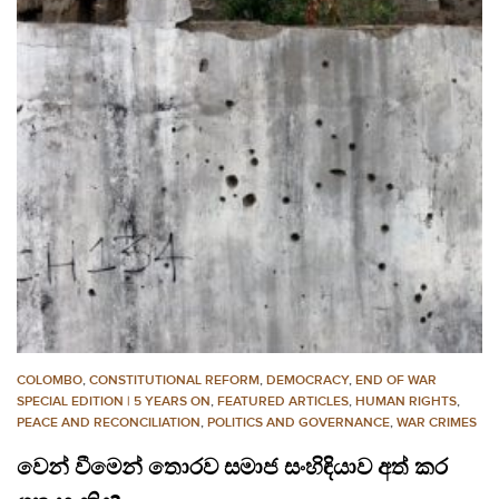
COLOMBO
,
CONSTITUTIONAL REFORM
,
DEMOCRACY
,
END OF WAR
SPECIAL EDITION | 5 YEARS ON
,
FEATURED ARTICLES
,
HUMAN RIGHTS
,
PEACE AND RECONCILIATION
,
POLITICS AND GOVERNANCE
,
WAR CRIMES
වෙන් වීමෙන් තොරව සමාජ සංහිඳියාව අත් කර