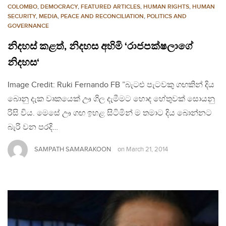
COLOMBO
,
DEMOCRACY
,
FEATURED ARTICLES
,
HUMAN RIGHTS
,
HUMAN
SECURITY
,
MEDIA
,
PEACE AND RECONCILIATION
,
POLITICS AND
GOVERNANCE
නිදහස් කළත්, නිදහස අහිමි ‘රාජපක්ෂලාගේ
නිදහස‘
Image Credit: Ruki Fernando FB ”බැටළු පැටවකු ගඟකින් දිය
බොනු දැක වෘකයෙක් ඌ ගිල දැමීමට හොද හේතුවක් සොයනු
රිසි විය. මෙසේ ඌ ගඟ ඉහළ සිටිමින් ම තමාට දිය බොන්නට
බැරි වන පරදි…
SAMPATH SAMARAKOON
on
March 21, 2014