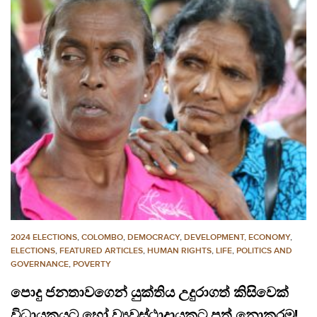
2024 ELECTIONS
,
COLOMBO
,
DEMOCRACY
,
DEVELOPMENT, ECONOMY
,
ELECTIONS
,
FEATURED ARTICLES
,
HUMAN RIGHTS
,
LIFE
,
POLITICS AND
GOVERNANCE
,
POVERTY
පොදු ජනතාවගෙන් යුක්තිය උදුරාගත් කිසිවෙක්
විධායකයට හෝ ව්‍යවස්ථාදායකට පත් නොකරමු!