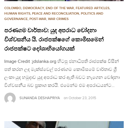
COLOMBO
,
DEMOCRACY
,
END OF THE WAR
,
FEATURED ARTICLES
,
HUMAN RIGHTS
,
PEACE AND RECONCILIATION
,
POLITICS AND
GOVERNANCE
,
POST-WAR
,
WAR CRIMES
පරණගම වාර්තාව: යුද අපරාධ චෝදනා
විශ්වසනීය යි. රාජපක්ෂගේ කොමිසමෙන්
රාජපක්ෂට දෝශාභියෝගයක්
Image Credit :jdslanka.org හිටපු ජනාධිපති රාජපක්ෂ විසින්
පත් කරන ලද මැක්ස්වෙල් පරණගම කොමිසමේ වාර්තාව ශ්‍රී
ලංකා යුද හමුදාව යුද අපරාධ කර ඇති බවට නැගෙන චෝදනා
විශ්වසනීය බව ප්‍රකාශ කරයි. එමෙන්ම එම අපරාධයන්ට…
SUNANDA DESHAPRIYA
on
October 23, 2015