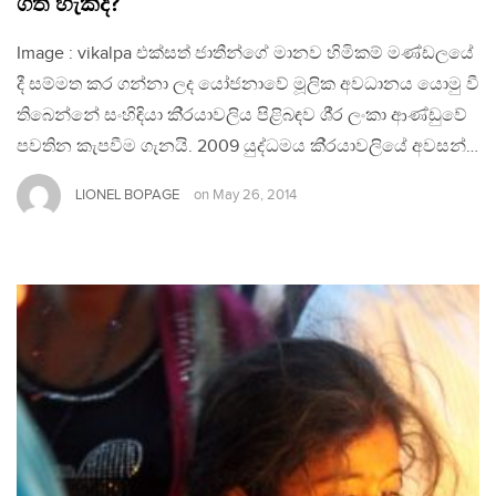
ගත හැකිද?
Image : vikalpa එක්සත් ජාතීන්ගේ මානව හිමිකම් මණ්ඩලයේ
දී සම්මත කර ගන්නා ලද යෝජනාවේ මූලික අවධානය යොමු වී
තිබෙන්නේ සංහිඳියා කි‍්‍රයාවලිය පිළිබඳව ශී‍්‍ර ලංකා ආණ්ඩුවේ
පවතින කැපවීම ගැනයි. 2009 යුද්ධමය කි‍්‍රයාවලියේ අවසන්…
LIONEL BOPAGE
on
May 26, 2014