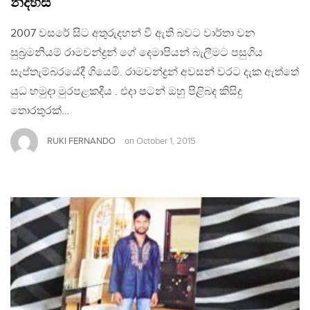
නිදහස
2007 වසරේ සිට අතුරුදහන් වී ඇති බවට වාර්තා වන
සුබ්‍රමනියම් රාමචන්ද්‍රන් ගේ දෙමාපියන් බැලීමට පසුගිය
සැප්තැම්බරයේදී ගියෙමි. රාමචන්ද්‍රන් අවසන් වරට දැක ඇත්තේ
යුධ හමුදා මුරපළකදීය . එදා පටන් ඔහු පිළිබද කිසිදු
තොරතුරක්…
RUKI FERNANDO
on
October 1, 2015