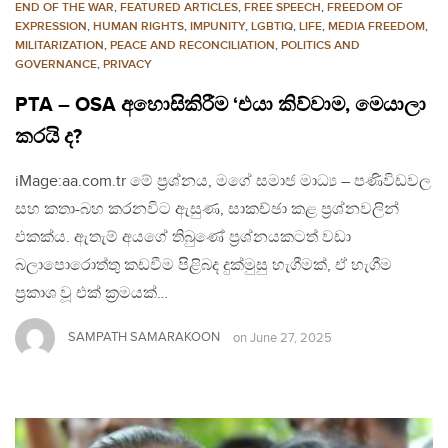
END OF THE WAR
,
FEATURED ARTICLES
,
FREE SPEECH
,
FREEDOM OF
EXPRESSION
,
HUMAN RIGHTS
,
IMPUNITY
,
LGBTIQ
,
LIFE
,
MEDIA FREEDOM
,
MILITARIZATION
,
PEACE AND RECONCILIATION
,
POLITICS AND
GOVERNANCE
,
PRIVACY
PTA – OSA අහොසිකිරීම ‘එයා කිව්වාම, මෙයාලා
කරයි ද?
iMage:aa.com.tr මේ ප්‍රශ්නය, මගේ සමාජ මාධ්‍ය – පණිවිඩවල
සහ කතා-බහ කරනවිට ඇසුණ, සාකච්ඡා කළ ප්‍රශ්නවලින්
එකක්ය. ඇතැම් අයගේ තිබුණේ ප්‍රශ්නයකටත් වඩා
බලාපොරොත්තු කඩවීම පිළිබද දුක්මුසු හැගීමක්, ඒ හැගීම
ප්‍රකාශ වූ එක් ක්‍රමයක්…
SAMPATH SAMARAKOON
on
June 27, 2025