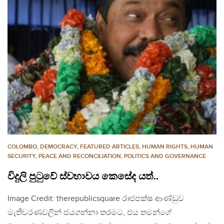
COLOMBO
,
DEMOCRACY
,
FEATURED ARTICLES
,
HUMAN RIGHTS
,
HUMAN
SECURITY
,
PEACE AND RECONCILIATION
,
POLITICS AND GOVERNANCE
විදුලි පුටුවේ ස්වභාවය කෙසේද යත්..
Image Credit: therepublicsquare රාජපක්ෂ ආණ්ඩුව
මැතිවරණවලින් ජයගන්නා තරමට, එය තමන්ගේ