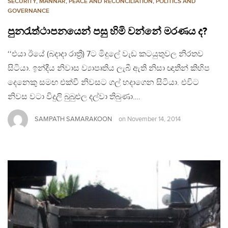
SECURITY
,
MANNAR
,
PEACE AND RECONCILIATION
,
POLITICS AND
GOVERNANCE
පුනරැත්ථාපනයෙන් පසු හිමි වන්නේ මරණය ද?
‘‘එයා ඊයේ (බදාදා රාත්‍රී) 7ට මිදුලේ වැඩ කටයුතුවල නිරතව
සිටියා. ඉන්දීය නිවාස ව්‍යාපෘතිය ලැබී ඇති නිසා ඥාතීන් කිහිප
දෙනෙකු සමඟ එක්වී නිවසට ගල් හදාගෙන සිටියා. එවිට
නිවස වටා විදුලි බුබුළුල දල්වා තිබුණා….
SAMPATH SAMARAKOON
on
November 14, 2014