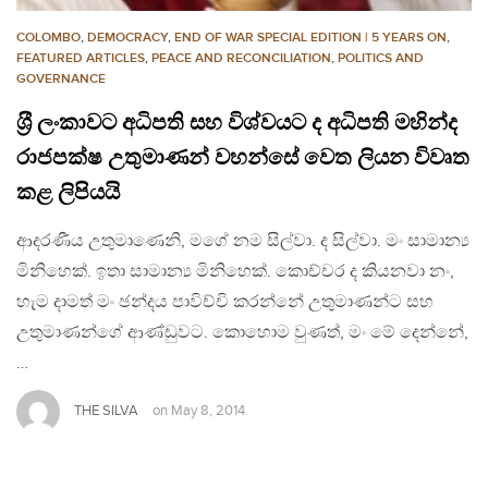
COLOMBO
,
DEMOCRACY
,
END OF WAR SPECIAL EDITION | 5 YEARS ON
,
FEATURED ARTICLES
,
PEACE AND RECONCILIATION
,
POLITICS AND
GOVERNANCE
ශ‍්‍රී ලංකාවට අධිපති සහ විශ්වයට ද අධිපති මහින්ද
රාජපක්ෂ උතුමාණන් වහන්සේ වෙත ලියන විවෘත
කළ ලිපියයි
ආදරණීය උතුමාණෙනි, මගේ නම සිල්වා. ද සිල්වා. මං සාමාන්‍ය
මිනිහෙක්. ඉතා සාමාන්‍ය මිනිහෙක්. කොච්චර ද කියනවා නං,
හැම දාමත් මං ඡන්දය පාවිච්චි කරන්නේ උතුමාණන්ට සහ
උතුමාණන්ගේ ආණ්ඩුවට. කොහොම වුණත්, මං මේ දෙන්නේ,
…
THE SILVA
on
May 8, 2014