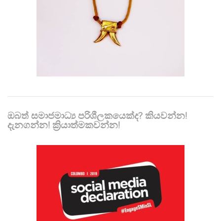
ඔබත් සමාජමාධ්‍ය පරිශීලකයෙක්ද? කියවන්න!
දැනගන්න! ක්‍රියාත්මකවන්න!