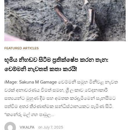
FEATURED ARTICLES
භූමිය නිහඬව සිටීම ප්‍රතික්ෂේප කරන තැන:
චෙම්මනි නැවතත් කතා කරයි!
iMage: Sakuna M Gamage චෙම්මනි සමූහ මිනීවළ නැවත
වරක් අනාවරණය වීමත් සමඟ, ශ්‍රී ලංකාව වේදනාකාරී
සත්‍යයන්ට මුහුණ දීම සහ අමතක කරදැමීමෙන් සැනසීමට
පත්වීම අතර තීරණාත්මක සන්ධිස්ථානයකට පැමිණ සිටී.
“කනේරු මල් ගහ පාමුල…
VIKALPA
on
July 7, 2025