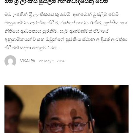
මම ශ‍්‍රී ලාංකීය මුස්ලිම් අන්තවාදියෙකු වෙමි
මම උපතින් ශ‍්‍රී ලාංකිකයෙකු වෙමි. ආගමෙන් මුස්ලිම් වෙමි.
මනුෂ්‍යත්වය ආරක්ෂා කිරීම, එක්සත් භාවය රැකීම, යුක්තිය සහ
නීතියේ ආධිපත්‍යය සුරැකීම, සෑම ආගමක්මත් ඒවායේ
අනුගාමිකයන්ව සහ ඔවුන්ගේ පූජණීය ස්ථාන ආදියත් ආරක්ෂා
කිරීමත් සඳහා කෙළවරටම…
VIKALPA
on
May 5, 2014