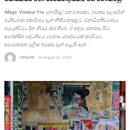
iMage: Vikalpa/ File නොයිදුල් ජනමතයකට ඉඩකඩ සලසමින්
මැතිවරණ කොමිසම දැන් නීතියානුකූලව ජනාධිපතිවරණය
පැවැත්වීමට දින නියම කර තිබේ. ඒ අනුව ජනතාව සිය
අපේක්ෂිත පද්ධතිමය වෙනස යතාර්ථයක් කරවීමට
අවශ්‍යකරන මූලික ඉඩකඩ දැන් සැළසී ඇත….
VIKALPA
on
August 20, 2024