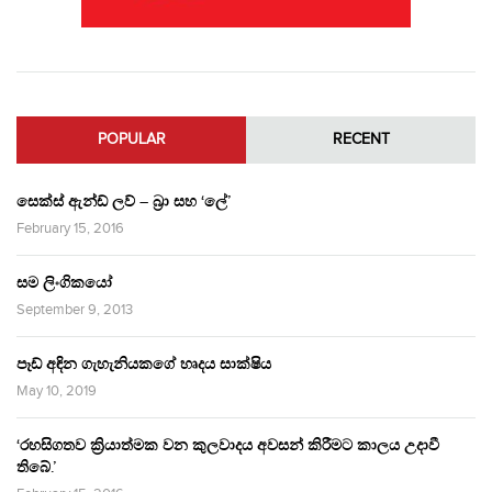
POPULAR
RECENT
සෙක්ස් ඇන්ඩ් ලව් – බ්‍රා සහ ‘ලේ’
February 15, 2016
සම ලිංගිකයෝ
September 9, 2013
පෑඩ් අඳින ගැහැනියකගේ හෘදය සාක්ෂිය
May 10, 2019
‘රහසිගතව ක්‍රියාත්මක වන කුලවාදය අවසන් කිරීමට කාලය උදාවී
තිබේ.’