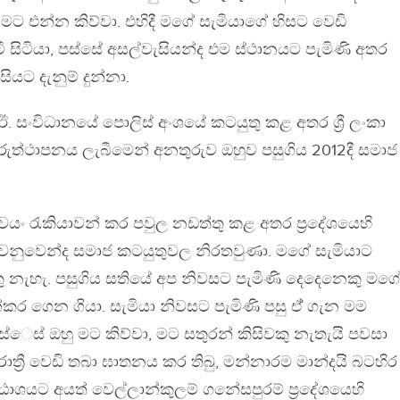
ට එන්න කිව්වා. එහිදී මගේ සැමියාගේ හිසට වෙඩි
වැටී සිටියා, පස්සේ අසල්වැසියන්ද එම ස්ථානයට පැමිණි අතර
ියට දැනුම් දුන්නා.
ි.ඊ. සංවිධානයේ පොලිස් අංශයේ කටයුතු කළ අතර ශ්‍රී ලංකා
ුත්ථාපනය ලැබීමෙන් අනතුරුව ඔහුව පසුගිය 2012දී සමාජ
්වයං රැකියාවන් කර පවුල නඩත්තු කළ අතර ප්‍රදේශයෙහි
ුවෙන්ද සමාජ කටයුතුවල නිරතවුණා. මගේ සැමියාට
කු නැහැ. පසුගිය සතියේ අප නිවසට පැමිණි දෙදෙනෙකු මග
ර ගෙන ගියා. සැමියා නිවසට පැමිණි පසු ඒ් ගැන මම
ස්ෙස් ඔහු මට කිව්වා, මට සතුරන් කිසිවකු නැතැයි පවසා
3) රාත්‍රී වෙඩි තබා ඝාතනය කර තිබු, මන්නාරම මාන්දයි බටහිර
ොඨාශයට අයත් වෙල්ලාන්කුලම් ගනේසපුරම් ප්‍රදේශයෙහි