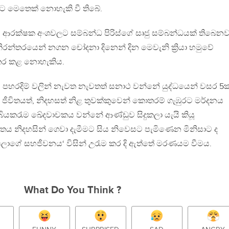
 මෙතෙක් නොහැකි වී තිබේ.
ුපස ආරක්ෂක අංශවලට සම්බන්ධ පිරිස්ගේ සෘජු සම්බන්ධයක් තිබෙනව
නිරන්තරයෙන් නගන චෝදනා දිනෙන් දින මෙවැනි ක්‍රියා හමුවේ
නතර කළ නොහැකිය.
, පහරදිම් වලින් නැවත නැවතත් සනාථ වන්නේ යුද්ධයෙන් වසර 5
 ජීවිතයත්, නිදහසත් නිළ තුවක්කුවෙන් කොතරම් ගැඹුරට මර්දනය
 බියකරැම ඛේදවාචකය වන්නේ ආණ්ඩුව සිදුකලා යැයි කියූ
විතය නිදහසින් ගෙවා දැමීමට සිය නිවෙසට පැමිණෙන මිනිසාට ද
ලාගේ සහජීවනය‘ විසින් උරැම කර දි ඇත්තේ මරණයම වීමය.
What Do You Think ?