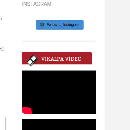
INSTAGRAM
ා
Follow on Instagram
කට