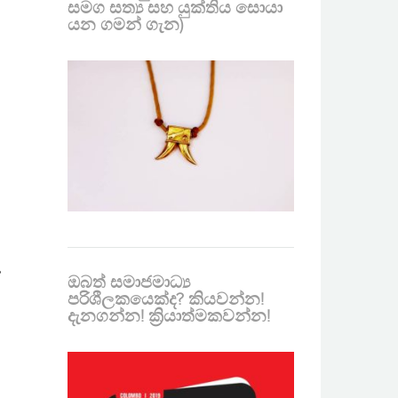
සමග සත්‍ය සහ යුක්තිය සොයා
යන ගමන් ගැන)
ේ
ඔබත් සමාජමාධ්‍ය
පරිශීලකයෙක්ද? කියවන්න!
දැනගන්න! ක්‍රියාත්මකවන්න!