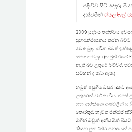
පදිංචිව සිටි දෙදරු පි
දක්වමින්
ග්ලෝබල් ටැ
2009 යුදමය තත්ත්වය අවසාන
පුනරැත්ථාපනය කරන බවට 
වෙත මුදා හරින බවත් ඉන්
සමග පැවසූහ.(නමුත් එසේ බා
නැති බව උතුරේ මව්වරැ පවස
සටහන් ද තබා ඇත.)
නමුත් පසුගිය වසර 5කට ආස
උතුරෙන් වාර්තා විය. එසේ
යන ආරක්ෂක අංශවලින් යැයි
තොරතුරැ නැවත එක්රැස් කිර
මගින් ඔවුන් අනියමින් බිය
කියන පුනරැත්ථාපනයෙන් පස