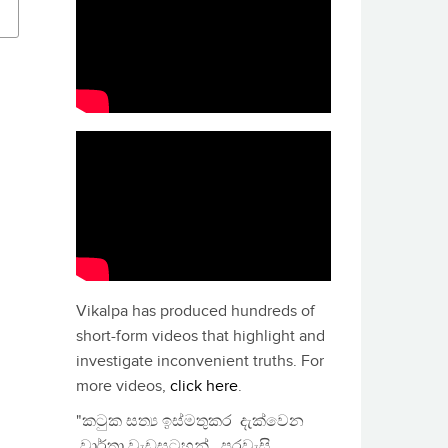
Vikalpa has produced hundreds of
short-form videos that highlight and
investigate inconvenient truths. For
more videos,
click here
.
"කටුක සත්‍ය ඉස්මතුකර දැක්වෙන
වාර්තා වැඩසටහන්, පුරවැසි