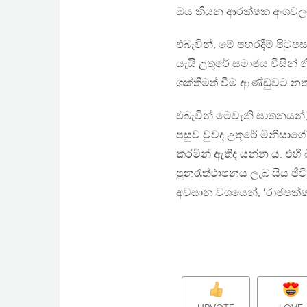
ඔය කියන ආරක්ෂක අංශවලට
එබැවින්, මේ පහරදීම් පිට
යැයි උතුරේ සමාජය විසින් 
ශක්තිමත් වීම ආණ්ඩුවට 
එබැවින් මෙවැනි ඝාතනයන්
පසුව වුවද උතුරේ මිනිසාගේ
කරමින් ඇතිද යන්න ය. එහි
පුනරැත්ථාපනය ලැබ සිය ජී
අවසාන වශයෙන්, ‘රාජපක්ෂ