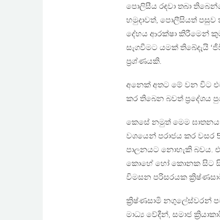
පොලිසීය රඳවා තබා තිබෙන්න
හමුදාවත්, පොලීසියත් පසුව 
දේහය ආරක්ෂා කිරීමෙන් 
සැගවීමට යමක් තිබේදැයි ‘
ප්‍රශ්ණයකි.
අනෙක් අතට මේ වන විට එම
කර තිබෙන බවත් ප්‍රදේශය ප
කෙසේ නමුත් මෙම ඝාතනයත්
වශයෙන් පරාජය කර වසර 5ක්
පාලනයට නොහැකි බවය. එසේ
කොහේ හෝ කොනක සිට සිවිල
විමසන පරිසරයක ක්‍රිෂ්ණ
ක්‍රිෂ්ණසාමි නගුලේස්වරන්
මාධ්‍ය වේදීන්, සමාජ ක්‍රිය