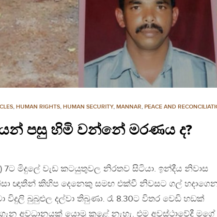
CLES
,
HUMAN RIGHTS
,
HUMAN SECURITY
,
MANNAR
,
PEACE AND RECONCILIAT
ෙන් පසු හිමි වන්නේ මරණය ද?
්‍රී) 7ට මිදුලේ වැඩ කටයුතුවල නිරතව සිටියා. ඉන්දීය නිවාස
 නිසා ඥාතීන් කිහිප දෙනෙකු සමඟ එක්වී නිවසට ගල් හදාගෙ
ා විදුලි බුබුළුල දල්වා තිබුණා. රෑ 8.30ට විතර වෙඩි හඞක්
ය ගැන අවධානයක් යොමු කළේ නැහැ. එම අවස්ථාවේදී මගේ