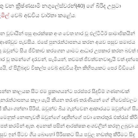
යකු වන ක්‍රිෂ්ණසාමි නගුලේස්වරන්(40) ගේ බිරිද උපුටා
මිල්
වෙබ් අඩවිය වාර්තා කළේය.
 වූවායින් පසු ආරක්ෂක අංශ වෙත භාර වූ එල්ටීටීඊ සාමාජිකයින්
ආණ්ඩුව පැවසීය. එසේ පුනරැත්ථාපනය කරන අයව පසුව සමාජය
පසු ඔවුන්ට සිය ජීවිකාව කරගෙන යාමට ආධාර උපකාර කරන බවත් 
ර වූ තමන්ගේ දරැවන්, සැමියන්, තවමත් ජීවත්වනවාදැයි වත් දන්
යි, ඒ පිළිබදව විකල්ප වෙබ් අඩවිය දින කිහිපයකට පෙර වීඩියෝ
න්න කාලයක සිට එම ප්‍රකාශයන්ට පරස්පර සිදුවීම් ගණනාවක්
 පුනරැත්ථාපනය කලා යැයි කියන තරැණ තරැණියන් ගේ නිවෙස්වලට
 කියා ගන්නා පිරිස්, ඔවුන්ව බිය ගැන්වෙන ආකාරයට ඔවුන්ගේ සි
ීමෙනුත් නොනැවතී ඔවුන්ගේ ඥාතීන්ගේ පවා තොරතුරැ එක්රැස් කිර
ට පත් කරමින් ඇත. අනෙක් පසින් ආරක්ෂක අංශවලින් කරනු ලබුවා ය
ුව ඉන් පිටව ගිය බොහෝ පිරිසකට සිය පවුල නඩත්තු කිරීමට සිදු