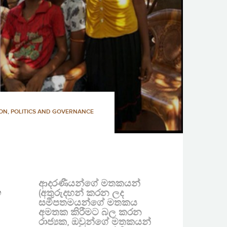
ION
,
POLITICS AND GOVERNANCE
ආදරණීයන්ගේ මතකයන්
න
(අතුරුදහන් කරන ලද
සමීපතමයන්ගේ මතකය
අමතක කිරීමට බල කරන
රාජ්‍යක, ඔවුන්ගේ මතකයන්