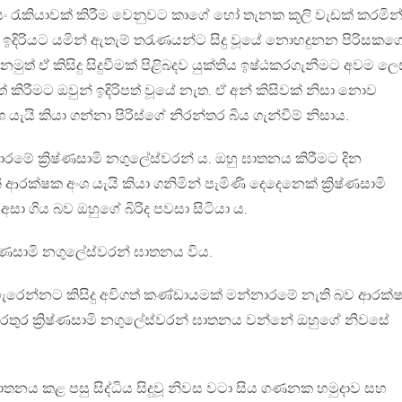
ං රැකියාවක් කිරීම වෙනුවට කාගේ හෝ තැනක කූලි වැඩක් කරමින
ස ඉදිරියට යමින් ඇතැම් තරැණයන්ට සිදු වූයේ නොහදුනන පිරිසකග
ුත් ඒ කිසිදු සිදුවීමක් පිළිබදව යුක්තිය ඉෂ්ඨකරගැනීමට අවම ල
 කිරීමට ඔවුන් ඉදිරිපත් වූයේ නැත. ඒ අන් කිසිවක් නිසා නොව
ැයි කියා ගන්නා පිරිස්ගේ නිරන්තර බිය ගැන්වීම් නිසාය.
මේ ක්‍රිෂ්ණසාමි නගුලේස්වරන් ය. ඔහු ඝාතනය කිරීමට දින
ක්ෂක අංශ යැයි කියා ගනිමින් පැමිණි දෙදෙනෙක් ක්‍රිෂ්ණසාමි
ා ගිය බව ඔහුගේ බිරිද පවසා සිටියා ය.
රිෂ්ණසාමි නගුලේස්වරන් ඝාතනය විය.
හැරෙන්නට කිසිදු අවිගත් කණ්ඩායමක් මන්නාරමේ නැති බව ආරක්
රතුර ක්‍රිෂ්ණසාමි නගුලේස්වරන් ඝාතනය වන්නේ ඔහුගේ නිවසේ
 ඝාතනය කළ පසු සිද්ධිය සිදුවූ නිවස වටා සිය ගණනක හමුදාව සහ