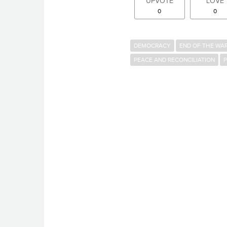
UPVOTE
LOVE
0
0
DEMOCRACY
END OF THE WA
PEACE AND RECONCILIATION