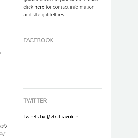
click
here
for contact information
and site guidelines.
FACEBOOK
්
TWITTER
Tweets by @vikalpavoices
ුරේ
වීමට