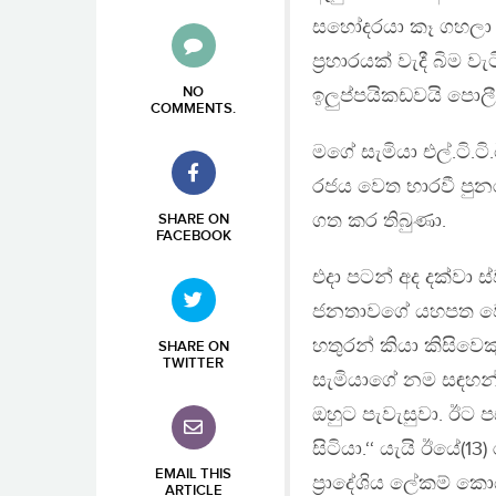
සහෝදරයා කෑ ගහලා ම
ප්‍රහාරයක් වැදී බිම 
NO
ඉලුප්පයිකඩවයි පොලීස
COMMENTS
.
මගේ සැමියා එල්.ටි.ට
රජය වෙත භාරවී පුනර
ගත කර තිබුණා.
SHARE ON
FACEBOOK
එදා පටන් අද දක්වා ස
ජනතාවගේ යහපත වෙන
හතුරන් කියා කිසිවෙ
SHARE ON
TWITTER
සැමියාගේ නම සඳහන්ක
ඔහුට පැවැසුවා. ඊට ප
සිටියා.‘‘ යැයි ඊයේ(1
EMAIL THIS
ප්‍රාදේශිය ලේකම් ක
ARTICLE