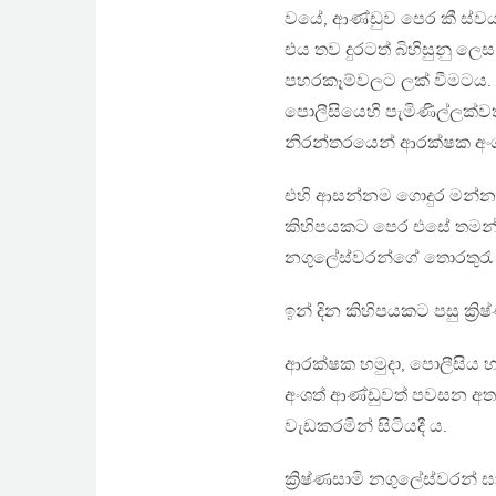
වයේ, ආණ්ඩුව පෙර කී ස්වය
එය තව දුරටත් බිහිසුනු ලෙ
පහරකෑම්වලට ලක් වීමටය. නම
පොලීසියෙහි පැමිණිල්ලක්වත්
නිරන්තරයෙන් ආරක්ෂක අංශ ය
එහි ආසන්නම ගොදුර මන්නාර
කිහිපයකට පෙර එසේ තමන් ආර
නගුලේස්වරන්ගේ තොරතුරැ අස
ඉන් දින කිහිපයකට පසු ක්‍
ආරක්ෂක හමුදා, පොලීසිය 
අංශත් ආණ්ඩුවත් පවසන අත
වැඩකරමින් සිටියදී ය.
ක්‍රිෂ්ණසාමි නගුලේස්වරන්