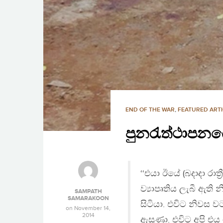
END OF THE WAR
,
FEATURED ARTI
පුනරැත්ථාපනය
‘‘එයා ඊයේ (බදාදා රාත
ව්‍යාපෘතිය ලැබී ඇති
SAMPATH
SAMARAKOON
සිටියා. එවිට නිවස වට
on
November 14,
2014
ඇසුණා. එවිට අපි එ