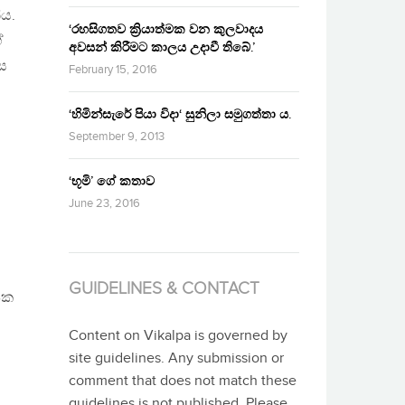
්ය.
‘රහසිගතව ක්‍රියාත්මක වන කුලවාදය
ේ
අවසන් කිරීමට කාලය උදාවී තිබේ.’
ෙස
February 15, 2016
‘හිමින්සැරේ පියා විදා‘ සුනිලා සමුගත්තා ය.
September 9, 2013
‘භූමි’ ගේ කතාව
June 23, 2016
GUIDELINES & CONTACT
ෂක
Content on Vikalpa is governed by
site guidelines. Any submission or
comment that does not match these
guidelines is not published. Please