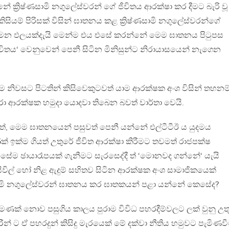
ේ ක්‍රිෂ්ණසාමි නගුලේස්වරන් ගේ ජීවිතය ආරක්ෂා කර දීමට බැරි වූ
කිසියම් පිරිසක් විසින් ඝාතනය කළ ක්‍රිෂ්ණසාමි නගුලේස්වරන්ගේ
කුමන ඵලයක්දැයි මෙන්ම එය එසේ කරන්නේ මෙම ඝාතනය පිටුපස
ජීවිතය‘ වෙනුවෙන් පෙනී සිටින මිනිසුන්ට නිරායාසයෙන් නැගෙන
 නිවසට පිටතින් කිසිවෙකුටවත් යාම ආරක්ෂක අංශ විසින් තහනම
ුරා ආරක්ෂක හමුදා යොදවා තිබෙන බවත් වාර්තා වෙයි.
, මෙම ඝාතනයෙන් පසුවත් පෙනී යන්නේ එල්ටීටීඊ ය යුදමය
 ඉක්ම ගියත් උතුරේ ජීවිත ආරක්ෂා කිරීමට තවමත් රාජපක්ෂ
ම ඡායාරෑපයක් ගැනීමට සැරසෙද්දී ත් ‘මොනවද ගන්නේ‘ යැයි
් හෝ නිළ ඇදුම් සහිතව සිටින ආරක්ෂක අංශ සාමාජිකයෙක්
සාමි නගුලේස්වරන් ඝාතනය කර ඝාතකයන් පළා යන්නේ කෙසේද?
 පමණක් නොව පසුගිය කාලය පුරාම විවිධ පහරදීම්වලට ලක් වුනු උත
ාකාරීන් ට ඒ පහරදුන් කිසිදු මැරයෙක් මේ දක්වා නීතිය හමුවට පැමිණ