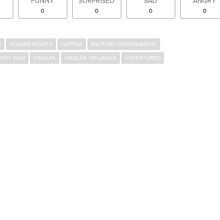
FUNNY
SURPRISED
SAD
ANGRY
0
0
0
0
R
HUMAN RIGHTS
JAFFNA
MILITARY GOVERNMENT
POST WAR
VIKALPA
VIKALPA SRI LANKA
VKFEATURED