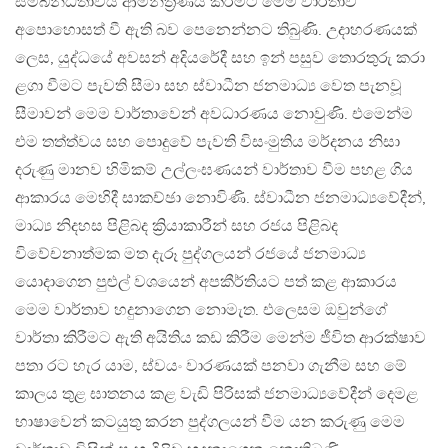
සම්බන්ධතාවය ආමන්ත්‍රණය කිරීමට මෙම වාර්තාව
අපොහොසත් වී ඇති බව පෙනෙන්නට තිබුණි. උදාහරණයක්
ලෙස, යුද්ධයේ අවසන් අදියරේදී සහ ඉන් පසුව තොරතුරු කරා
ළගා වීමට පැවති සීමා සහ ස්වාධීන ජනමාධ්‍ය වෙත පැනවූ
සීමාවන් මෙම වාර්තාවෙන් අවධාරණය නොවුණි. එමෙන්ම
එම තත්ත්වය සහ පොදුවේ පැවති විසංමුතිය මර්දනය නිසා
දරුණු මානව හිමිකම් උල්ලංඝණයන් වාර්තාව වීම පහළ ගිය
ආකාරය මෙහිදී සාකච්ඡා නොවිණි. ස්වාධීන ජනමාධ්‍යවේදීන්,
මාධ්‍ය නිදහස පිළිබද ක්‍රියාකාරීන් සහ රජය පිළිබද
විවේචනාත්මක මත දැරූ පුද්ගලයන් රජයේ ජනමාධ්‍ය
යොදාගෙන පුළුල් වශයෙන් අපකීර්තියට පත් කළ ආකාරය
මෙම වාර්තාව හදුනාගෙන නොමැත. එලෙසම ඔවුන්ගේ
වාර්තා කිරීමට ඇති අයිතිය කඩ කිරීම මෙන්ම ජීවිත ආරක්ෂාව
පතා රට හැර යාම, ස්වයං වාරණයක් පනවා ගැනීම සහ මේ
කාලය තුළ ඝාතනය කළ වැඩි පිරිසක් ජනමාධ්‍යවේදීන් දෙමළ
භාෂාවෙන් කටයුතු කරන පුද්ගලයන් වීම යන කරුණු මෙම