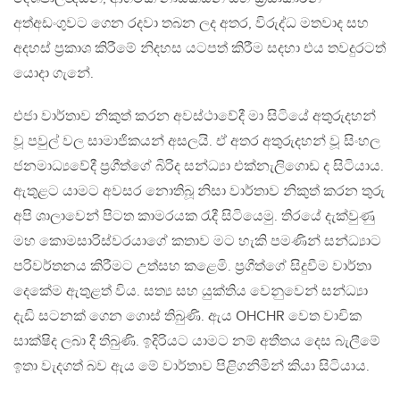
අත්අඩංගුවට ගෙන රදවා තබන ලද අතර, විරුද්ධ මතවාද සහ
අදහස් ප්‍රකාශ කිරීමේ නිදහස යටපත් කිරීම සදහා එය තවදුරටත්
යොදා ගැනේ.
එජා වාර්තාව නිකුත් කරන අවස්ථාවේදී මා සිටියේ අතුරුදහන්
වූ පවුල් වල සාමාජිකයන් අසලයි. ඒ අතර අතුරුදහන් වූ සිංහල
ජනමාධ්‍යවේදී ප්‍ර‍ගීත්ගේ බිරිද සන්ධ්‍යා එක්නැලිගොඩ ද සිටියාය.
ඇතුළට යාමට අවසර නොතිබූ නිසා වාර්තාව නිකුත් කරන තුරු
අපි ශාලාවෙන් පිටත කාමරයක රැදී සිටියෙමු. තිරයේ දැක්වුණු
මහ කොමසාරිස්වරයාගේ කතාව මට හැකි පමණින් සන්ධ්‍යාට
පරිවර්තනය කිරීමට උත්සහ කළෙමි. ප්‍රගීත්ගේ සිදුවීම වාර්තා
දෙකේම ඇතුළත් විය. සත්‍ය සහ යුක්තිය වෙනුවෙන් සන්ධ්‍යා
දැඩි සටනක් ගෙන ගොස් තිබුණි. ඇය OHCHR වෙත වාචික
සාක්ෂිද ලබා දී තිබුණි. ඉදිරියට යාමට නම් අතීතය දෙස බැලීමේ
ඉතා වැදගත් බව ඇය මේ වාර්තාව පිළිගනිමින් කියා සිටියාය.