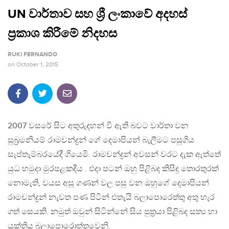
UN වාර්තාව සහ ශ්‍රී ලංකාවේ අදහස්
ප්‍රකාශ කිරීමේ නිදහස
RUKI FERNANDO
on
October 1, 2015
2007 වසරේ සිට අතුරුදහන් වී ඇති බවට වාර්තා වන
සුබ්‍රමනියම් රාමචන්ද්‍රන් ගේ දෙමාපියන් බැලීමට පසුගිය
සැප්තැම්බරයේදී ගියෙමි. රාමචන්ද්‍රන් අවසන් වරට දැක ඇත්තේ
යුධ හමුදා මුරපළකදීය . එදා පටන් ඔහු පිළිබද කිසිදු තොරතුරක්
නොමැති, වයස අසූ ගණන් වල පසු වන ඔහුගේ දෙමාපියන්
රාමචන්ද්‍රන් නැවත පණ පිටින් එතැයි බලාපොරෙත්තු අතු හැර
ගත් සෙයකි. නමුත් ඔවුන් සිටින්නේ සිය පුත්‍රයා පිළිබද සත්‍ය හා
‍යුක්තිය බලාපොරොත්තුවෙනි.