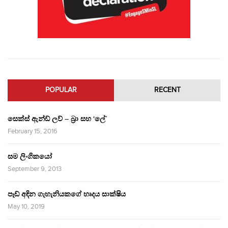
POPULAR
RECENT
සෙක්ස් ඇන්ඩ් ලව් – බ්‍රා සහ ‘ලේ’
February 15, 2016
සම ලිංගිකයෝ
September 9, 2013
පෑඩ් අඳින ගැහැනියකගේ හෘදය සාක්ෂිය
May 10, 2019