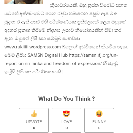
ක්‍රියාධරයෙකි. ඔහු ත්‍රස්ත විරෝධී පනත
යටතේ අත්අඩංගුවට ගෙන රදවා තබාගෙන පසුව ඇප මත
මුදාහැර ඇති අතර එහිි පරීක්ෂණයක ප්‍රතිඵලයක් ලෙස ඔහුගේ
අදහස් ප්‍රකාශ කිරීමේ නිදහස උසාවි නියෝගයකින් සීමා කර
ඇත. ඔහුගේ ලිපි සහ සම්මුඛ සාකච්ඡා
www.rukiiiii.wordpress.com බ්ලොග් අඩවියෙන් කියවිය හැක.
මෙම ලිපිය SAMSN Digital Hub https://samsn.ifj.org/un-
report-on-sri-lanka-and-freedom-of-expression/ හි පළවූ
ඉංග්‍රීසි ලිපියක පරිවර්තනයකි.]
What Do You Think ?
UPVOTE
LOVE
FUNNY
0
0
0