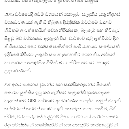
වාර්තාව විසින් පැහැදිළිව හදුනාගෙන නොතිබුණි.
2015 වර්ෂයේදී අවම වශයෙන් කොළඹ, සැළකිය යුතු නිදහස්
වාතාවරණයක් ඇති වී තිබුණද දිස්ත්‍රික්ක මට්ටමේ මානව
හිමිකම් ආරක්ෂකයින් වෙත නිරීක්ෂණ, බලපෑම් සහ හිරිහැර
සිදු වූ බව වාර්තාවේ ඇතුළත් විය. වාර්තාව එළි දැක්වීමට දින
කිහිපයකට පෙර එක්සත් ජාතීන්ගේ සංවිධානයට සංදේශයක්
ඉදිරිපත් කිරීමට උතුරේ සහ නැගෙනහිර ගෙන ගිය අත්සන්
ව්‍යාපාරයට පොලීසිය විසින් බාධා කිරීම මෙයට හොදම
උදාහරණයකි.
අනතුරට භාජනය වූවන්ට සහ සාක්ෂිකරුවන්ට බියෙන්
තොරව යුක්තිය ඉටු කර ගැනීමේ සංක්‍රාන්ති ක්‍රමවේදයක
වැදගත් කම OISL වාර්තාව අවධාරණය කළේය. නමුත් එවැනි
තත්ත්වයත් තවමත් ගොඩ නැගී නොමැත. සත්‍ය සෙවීම, සිහි
කිරීම, වරද කරුවන්ට දඩුවම් දීම යන ඒවාගේ සාර්ථක භාවය
රදා පවතින්නේ සාක්ෂිකරුවන් සහ අනතුරට භාජනයවූවන්