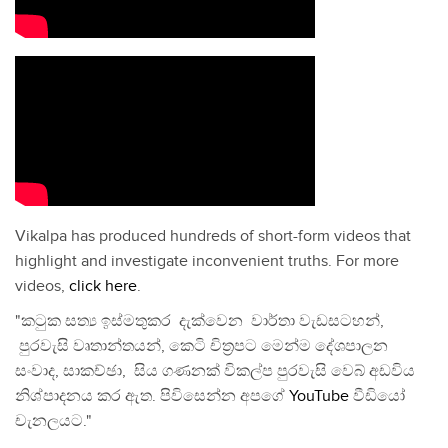
Vikalpa has produced hundreds of short-form videos that
highlight and investigate inconvenient truths. For more
videos,
click here
.
"කටුක සත්‍ය ඉස්මතුකර දැක්වෙන වාර්තා වැඩසටහන්,
පුරවැසි වෘතාන්තයන්, කෙටි චිත්‍රපට මෙන්ම දේශපාලන
සංවාද, සාකච්ඡා, සිය ගණනක් විකල්ප පුරවැසි වෙබ් අඩවිය
නිශ්පාදනය කර ඇත. පිවිසෙන්න අපගේ
YouTube
වීඩියෝ
චැනලයට."