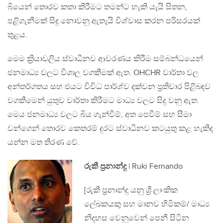
බියෙන් තොරව කතා කිරීමට තමන්ට හැකි යැයි සිතන,
පළිගැනීමක් සිදු නොවනු ඇතැයි විශ්වාස කරන පරිසරයක්
තුළය.
මෙම ක්‍රියාවලිය ස්වාධීනව ආවරණය කිරීම සම්බන්ධයෙන්
ජනමාධ්‍ය වලට විශාල වගකීමක් ඇත. OHCHR වාර්තා වල
අන්තර්ගතය සහ එයට විවිධ පාර්ශ්ව දක්වන ප්‍රතිචාර පිළිබඳව
වගකීමෙන් යුතුව වාර්තා කිරීමට මාධ්‍ය වලට සිදු වනු ඇත.
මෙය ජනමාධ්‍ය වලට බිය ගැන්වීම්, අත පෙවීම් සහ සීමා
වන්ගෙන් තොරව කෙතරම් දුරට ස්වාධීනව කටයුතු කළ හැකිද
යන්න මත තීරණ වේ.
රුකී ප්‍රනාන්දු
| Ruki Fernando
[රුකී ප්‍රනාන්දු යනු ශ්‍රී ලාංකික
ලේඛකයකු සහ මානව හිමිකම්/ මාධ්‍ය
නිදහස වෙනුවෙන් පෙනී සිටින