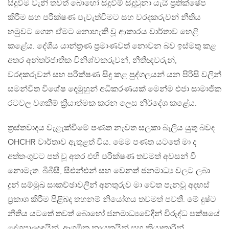
සිදුවීම වැනි තවත් බොහෝ සිදුවීම් සිදුවුනා යැයි ප්‍රතික්ෂේප
කිරීම සහ පරීක්ෂණ පැවැත්වීමට සහ වරදකරුවන් නීතිය
හමුවට ගෙන ඒමට නොහැකි වූ ආකාරය වාර්තාව හෙළි
කළේය. දේශීය යාන්ත්‍රණ ප්‍රමාණවත් නොවන බව ඉස්මතු කළ
අතර අන්තර්ජාතික විනිශ්චකරුවන්, නීතීඥවරුන්,
වරදකරුවන් සහ පරීක්ෂණ සිදු කළ පුද්ගලයන් යන පිරිසි වලින්
සමන්විත විශේෂ දෙමුහුන් අධිකරණයක් මෙන්ම එජා සාමාජික
රටවල වගකීම් ක්‍රියාත්මක කරන ලෙස නිර්දේශ කළේය.
ත්‍රස්තවාදය වැළැක්වීමේ පණත නැවත සලකා බැලිය යුතු බවද
OHCHR වාර්තාව ඇතුළත් විය. මෙම පණත යටතේ මා ද
අත්තංගුවට පත් වූ අතර එහි පරීක්ෂණ තවමත් අවසන් වී
නොමැත. බීබීසී, සීඑන්එන් සහ වෙනත් ජනමාධ්‍ය වලට ලබා
දුන් සම්මුඛ සාකච්ඡාවලින් අනතුරුව මා වෙත පැනවූ අදහස්
ප්‍රකාශ කිරීම පිළිබද තහනම් නියෝගය තවමත් පවතී. මේ දුෂ්ට
නීතිය යටතේ තවත් බොහෝ ජනමාධ්‍යවේදීන් විරුද්ධ පක්ෂයේ
දේශපාලඥයින්, ආගමික නායකයින් සහ ක්‍රියාකාරීන්