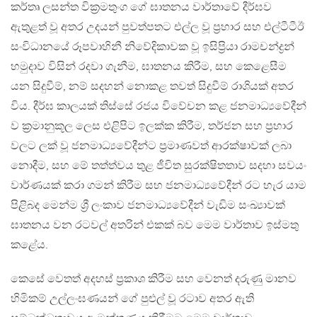
කර්තෘ ලසන්ත වික්‍රමතුංග ගේ ඝාතනය වාර්තාවේ දීර්ඝව
ඇතුළත් වූ අතර උදයන් පුවත්පතට එල්ල වූ ප්‍රහාර සහ එල්ටීටීඊ
සංවිධානයේ රූපවාහිනී නිවේදිකාවක වූ ඉසිප්‍රියා රාමචන්ද්‍රන්
හමුදාව විසින් රදවා ගැනීම, ඝාතනය කිරීම, සහ කෙළෙසීම
යන සිදුවීම්, නම් සදහන් නොකළ තවත් සිදුවීම් රාශියක් අතර
විය. දීර්ඝ කාලයක් තිස්සේ රජය විවේචන කළ ජනමාධ්‍යවේදීන්
ව ක්‍රමානුකූල ලෙස එළිපිට ඉලක්ක කිරීම, තර්ජන සහ ප්‍රහාර
වලට ලක් වූ ජනමාධ්‍යවේදීන්ට ප්‍රමාණවත් ආරක්ෂාවක් ලබා
නොදීම, සහ මේ තත්ත්වය තුළ ජීවිත සුරක්ෂිතතාව සදහා සවයං
වාර්ණයක් කරා ගමන් කිරීම සහ ජනමාධ්‍යවේදීන් රට හැර යාම
පිළිබද මෙන්ම ශ්‍රී ලංකාව ජනමාධ්‍යවේදීන් වැඩිම සංඛ්‍යාවක්
ඝාතනය වන රටවල් අතරින් එකක් බව මෙම වාර්තාව ඉස්මතු
කළේය.
කෙසේ වෙතත් අදහස් ප්‍රකාශ කිරීම සහ වෙනත් දරුණු මානව
හිමිකම් උල්ලංඝණයන් ගේ පුළුල් වූ රටාව අතර ඇති