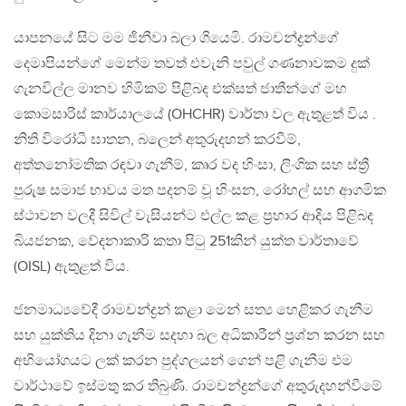
යාපනයේ සිට මම ජිනීවා බලා ගියෙමි. රාමචන්ද්‍රන්ගේ
දෙමාපියන්ගේ මෙන්ම තවත් එවැනි පවුල් ගණනාවකම දුක්
ගැනවිල්ල මානව හිමිකම් පිළිබද එක්සත් ජාතීන්ගේ මහ
කොමසාරිස් කාර්යාලයේ (OHCHR) වාර්තා වල ඇතුළත් විය .
නිති විරෝධී ඝාතන, බලෙන් අතුරුදහන් කරවීම්,
අත්තනෝමතික රඳවා ගැනීම්, කෘර වද හිංසා, ලිංගික සහ ස්ත්‍රී
පුරුෂ සමාජ භාවය මත පදනම් වූ හිංසන, රෝහල් සහ ආගමික
ස්ථාවන වලදී සිවිල් වැසියන්ට එල්ල කළ ප්‍රහාර ආදිය පිළිබද
බියජනක, වේදනාකාරි කතා පිටු 251කින් යුක්ත වාර්තාවේ
(OISL) ඇතුළත් විය.
ජනමාධ්‍යවේදී රාමචන්ද්‍රන් කළා මෙන් සත්‍ය හෙළිකර ගැනීම
සහ යුක්තිය දිනා ගැනීම සදහා බල අධිකාරීන් ප්‍රශ්න කරන සහ
අභියෝගයට ලක් කරන පුද්ගලයන් ගෙන් පළි ගැනීම එම
වාර්ථාවේ ඉස්මතු කර තිබුණි. රාමචන්ද්‍රන්ගේ අතුරුදහන්වීමේ