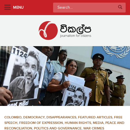
S
Search
MENU
k
for:
i
p
t
o
m
a
i
n
c
o
n
t
e
n
COLOMBO
,
DEMOCRACY
,
DISAPPEARANCES
,
FEATURED ARTICLES
,
FREE
t
SPEECH
,
FREEDOM OF EXPRESSION
,
HUMAN RIGHTS
,
MEDIA
,
PEACE AND
RECONCILIATION
,
POLITICS AND GOVERNANCE
,
WAR CRIMES