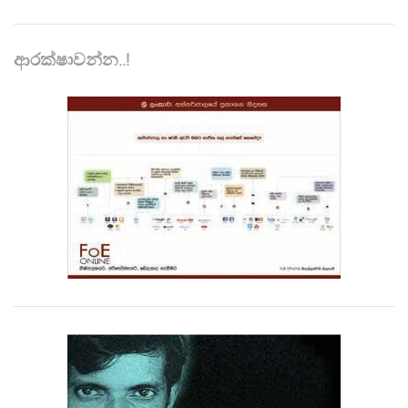
ආරක්ෂාවන්න..!