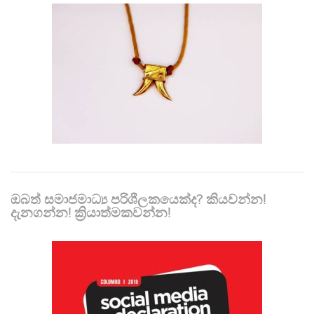
ඔබත් සමාජමාධ්‍ය පරිශීලකයෙක්ද? කියවන්න!
දැනගන්න! ක්‍රියාත්මකවන්න!