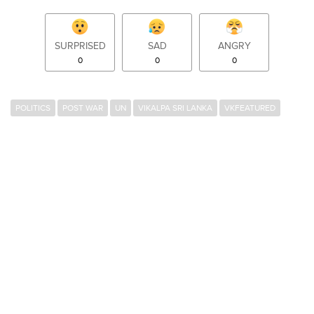
SURPRISED
SAD
ANGRY
0
0
0
POLITICS
POST WAR
UN
VIKALPA SRI LANKA
VKFEATURED