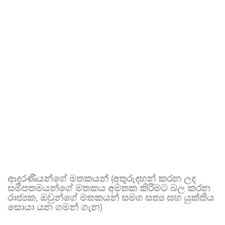
ආදරණීයන්ගේ මතකයන් (අතුරුදහන් කරන ලද
සමීපතමයන්ගේ මතකය අමතක කිරීමට බල කරන
රාජ්‍යක, ඔවුන්ගේ මතකයන් සමග සත්‍ය සහ යුක්තිය
සොයා යන ගමන් ගැන)