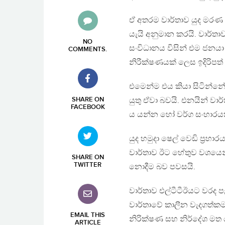
ඒ අතරම වාර්තාව යුද මරණ 
යැයි අනුමාන කරයි. වාර්තා
NO
සංවිධානය විසින් එම ජනයා
COMMENTS
.
නිරීක්ෂණයක් ලෙස ඉදිරිපත්
එමෙන්ම එය කියා සිටින්නේ 
SHARE ON
යුතු ඒවා බවයි. එනයින් වාර
FACEBOOK
ය යන්න හෝ වර්ග සංහාරයක්
යුද හමුදා ෂෙල් වෙඩි ප්‍රහ
වාර්තාව ඊට හේතුව වශයෙන
SHARE ON
TWITTER
නොදීම බව පවසයි.
වාර්තාව එල්ටීටීඊයට වරද ප
වාර්තාවේ කාලීන වැදගත්කම
EMAIL THIS
නිරික්ෂණ සහ නිර්දේශ මත 
ARTICLE