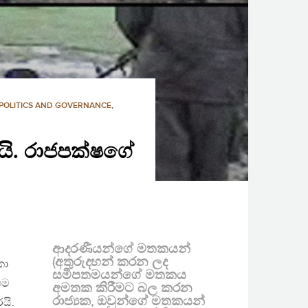
POLITICS AND GOVERNANCE
,
යි. රාජපක්ෂගේ
ආදරණීයන්ගේ මතකයන්
(අතුරුදහන් කරන ලද
කා
සමීපතමයන්ගේ මතකය
එම
අමතක කිරීමට බල කරන
රාජ්‍යක, ඔවුන්ගේ මතකයන්
යි.