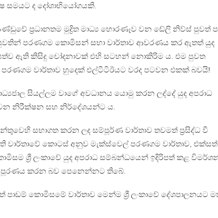
්ෂ සමයට ද දෝශාභියෝගයකි.
ුවේ ප්‍රධානතම මුද්‍රිත මාධ්‍ය හොරණෑව වන ඩේලි නිව්ස් පුවත් 
ාන පුවතින් පරණගම කොමිසන් සභා වාර්තාව ආවරණය කර ඇතත් යුද
ිපත්ව ඇති කිසිදු චෝදනාවක් එහි සටහන් නොකිරිම ය. එම පුවත
 පරණගම වාර්තාව හුදෙක් එල්ටීටිඊයට වරද පටවන එකක් බවයි!
මාධ්‍යජාල සියල්ලම වාගේ අවධානය යොමු කරන ලද්දේ යුද අපරාධ
වන නිරීක්ෂන සහ නිර්දේශයන්ට ය.
න්තුවෙහි සභාගත කරන ලද සම්පූර්ණ වාර්තාව තවමත් ප්‍රසිද්ධ වී
ඇති වාර්තාවේ කොටස් අනුව මැක්ස්වෙල් පරණගම වාර්තාව, එක්සත්
මිසම ශ්‍රී ලංකාවේ යුද අපරාධ සම්බන්ධයෙන් ඉදිරිපත් කළ විමර්ශ
 පූරණය කරන බව පෙනෙන්නට තිබේ.
ත් පාඩම් කොමිසමේ වාර්තාව මෙන්ම ශ්‍රී ලංකාවේ දේශපාලනයට ම