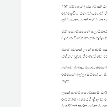
2011 වර්ශයේ දී ජනාධිපති රා
කෙළෙසීම් සම්බන්ධයෙන් නි
ප්‍රථමයෙන් උගත් පාඩම් සහ
එකී කොමිසමෙහි බලාධිකාරය
බලවත් විවේචනයක් එල්ල 
එසේ වෙතත් උගත් පාඩම් කොම
සහිතව වුවද තීරණාත්මක සොය
අන්තර් ජාතික මානව හිමිකම් 
රජයෙන් ඉල්ලා සිටියේ ය. ජ
නැත.
උගත් පාඩම් කොමිසමේ වාර්ත
රාජපක්ෂ සමයෙහි ශ්‍රී ලංක
ම ඉදිරිපත් කරනු ලබන වැද