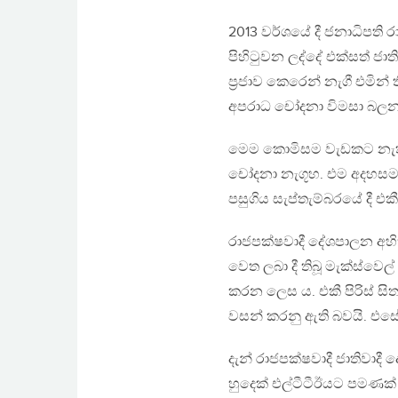
2013 වර්ශයේ දී ජනාධිපති
පිහිටුවන ලද්දේ එක්සත් ජා
ප්‍රජාව කෙරෙන් නැගී එමින් ත
අපරාධ චෝදනා විමසා බලන 
මෙම කොමිසම වැඩකට නැති 
චෝදනා නැගූහ. එම අදහසම 
පසුගිය සැප්තැම්බරයේ දී 
රාජපක්ෂවාදී දේශපාලන අහික
වෙත ලබා දී තිබූ මැක්ස්වෙල
කරන ලෙස ය. එකී පිරිස් සි
වසන් කරනු ඇති බවයි. එසේ ඉ
දැන් රාජපක්ෂවාදී ජාතිවාදී
හුදෙක් එල්ටීටීඊයට පමණක