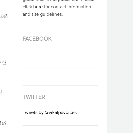
click
here
for contact information
and site guidelines.
වෙහි
FACEBOOK
ාඩු
ේ
TWITTER
Tweets by @vikalpavoices
ින්