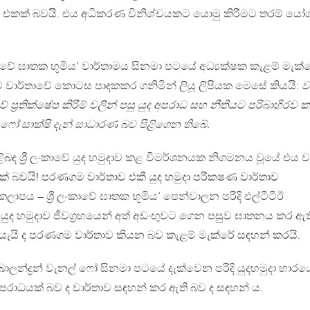
 එකක් බවයි. එය අධිකරණ විනිශ්චයකට යොමු කිරීමට තරම් යෝග්
ලංකාවේ ඝාතක භූමිය’ වාර්තාමය සිනමා පටයේ අධ්‍යක්ෂක කැළම් මැක්
 වාර්තාවේ කොටස පාදකකර ගනිමින් ලියූ ලිපියක මෙසේ කියයි:
ව
 ප්‍රතික්ෂේප කිරීම් වලින් පසු යුද අපරාධ සහ නීතියට පරිබාහිරව
 ෆෝ සාක්ෂි දැන් සාධාරණ බව පිළිගෙන තිබේ.
ිබඳ ශ්‍රී ලංකාවේ යුද හමුදාව කළ විමර්ශනයක නිගමනය වූයේ එය ව්
ක් බවයි! පරණගම වාර්තාව එකී යුද හමුදා පරීකෂණ වාර්තාව
ත කලාපය – ශ්‍රී ලංකාවේ ඝාතක භූමිය’ පෙන්වාලන පරිදි එල්ටීටීඊ
‍රියා යුද හමුදාව ජීවග්‍රහයෙන් අත් අඩංඟුවට ගෙන පසුව ඝාතනය කර ඇත
යැයි ද පරණගම වාර්තාව කියන බව කැළම් මැක්රේ සඳහන් කරයි.
වූ බාලන්ද්‍රන් වැනල් ෆෝ සිනමා පටයේ දැක්වෙන පරිදි යුදහමුදා භාරයේ
පරාධයක් බව ද වාර්තාව සඳහන් කර ඇති බව ද සඳහන් ය.