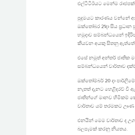
එල්ටීටීඊයට මෙන්ම රාජපක
පුදුමයට කාරණය වන්නේ ආණ්ඩ
ඔක්තෝබර 21දා සිය ප්‍රධ
හමුදාව සම්බන්ධයෙන් ඉදිර
කියවන අයකු සිතනු ඇත්තේ
එසේ නමුත් අන්තර් ජාතික 
සම්බන්ධයෙන් වාර්තාව දක්
ඔක්තෝම්බර් 20 දා පාර්ලිමේ
නැතත් දැනට හෙළිදරව් වී 
ජාතින්ගේ මානව හිමිකම් කො
වාර්තාව යම් තරමකට ඌණ
එනයින් මෙම වාර්තාව ද උග
බලපෑමක් කරනු නියතය.