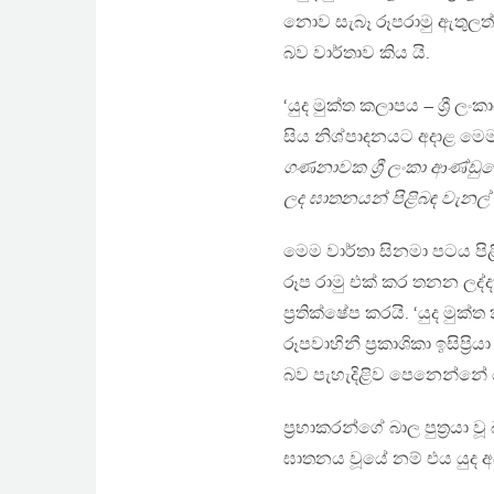
නොව සැබෑ රූපරාමු ඇතුලත්
බව වාර්තාව කිය යි.
‘යුද මුක්ත කලාපය – ශ්‍රී 
සිය නිශ්පාදනයට අදාළ මෙම
ගණනාවක ශ්‍රී ලංකා ආණ්ඩුවේ
ලද ඝාතනයන් පිළිබඳ වැනල්
මෙම වාර්තා සිනමා පටය පිළ
රූප රාමු එක් කර තනන ලද්ද
ප්‍රතික්ෂේප කරයි. ‘යුද මුක්
රූපවාහිනී ප්‍රකාශිකා ඉසිප්
බව පැහැදිළිව පෙනෙන්නේ 
ප්‍රභාකරන්ගේ බාල පුත්‍රයා 
ඝාතනය වූයේ නම් එය යුද අ