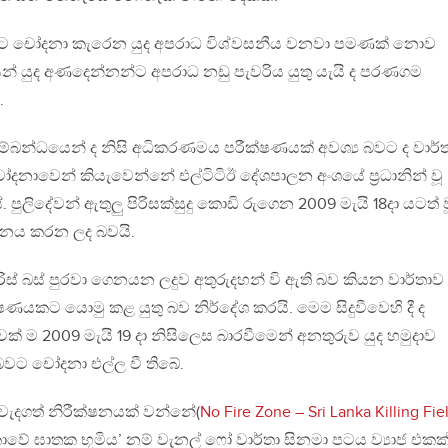
 බවට චෝදනා කැරෙන යුද අපරාධ විශ්වසනීය වනවා පමණක් නොව
න් යුද අණදෙන්නන්ට අපරාධ නඩු පැවරිය යුතු යැයි ද පරණගම
.
ුවීම සම්බන්ධයෙන් ද නිසි අධිකරණමය පරීක්ෂණයක් අවශ්‍ය බවට ද වාර්
දනාවෙන් කියැවෙන්නේ එල්ටිටිඊ දේශපාලන අංශයේ ප්‍රධානින් වූ
පුලිදේවන් ඇතුලු පිරිසක්සුදු කොඩි රුගෙන 2009 මැයි 18දා යටත් ව
තනය කරන ලද බවයි.
රිස් බස් පුරවා ගෙනයන ලදුව අතුරුදහන් වි ඇති බව කියන වාර්තාව
ෂණයකට යොමු කළ යුතු බව නිර්දේශ කරයි. මෙම සිදුවීවෙහි දී ද
් ම 2009 මැයි 19 දා නිසිලෙස බාරවීමෙන් අනතුරුව යුද හමුදාව
 බවට චෝදනා එල්ල වී තිබේ.
වැදගත් නිරීක්ෂනයක් වන්නේ(
No Fire Zone – Sri Lanka Killing Fie
ී ලංකාවේ ඝාතක භූමිය’ නම් වැනල් ෆෝ වාර්තා සිනමා පටය ව්‍යාජ එකක