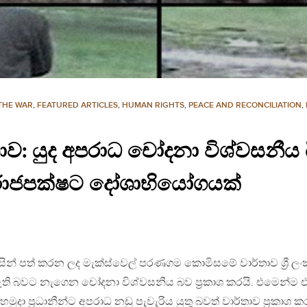
THE WAR
,
FEATURED ARTICLES
,
HUMAN RIGHTS
,
PEACE AND RECONCILIATION
,
ව: යුද අපරාධ චෝදනා විශ්වසනීය 
ාජපක්ෂට දෝශාභියෝගයක්
ිසින් පත් කරන ලද මැක්ස්වෙල් පරණගම කොමිසමේ වාර්තාව ශ්‍රී ලං
 ඇති බවට නැගෙන චෝදනා විශ්වසනීය බව ප්‍රකාශ කරයි. එමෙන්ම 
ුදා ප්‍රධානීන්ට අපරාධ නඩු පැවැරිය යුතු බවත් වාර්තාව ප්‍රකාශ කර