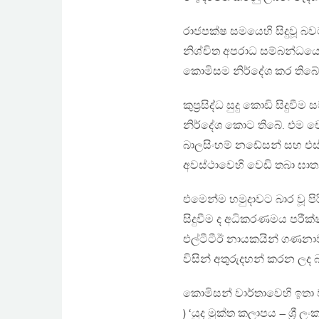
රාජපක්ෂ සමයෙහි සිදුවූ
නිශ්චිත අපරාධ සම්බන්ධයෙ
කොමිසම නිර්දේශ කර තිබේ
කුප්‍රසිද්ධ සුදු කොඩි සිද
නිර්දේශ කොට තිබේ. එම චෝ
බාලසිංහම් නඩේසන් සහ එස්. 
අවස්ථාවෙහි වෙඩි තබා ඝා
එමෙන්ම හමුදාවට බාර වූ පි
සිදුවීම ද අධිකරණමය පරීක්
එල්ටීටීඊ නායකයින් ගණනාවක
විසින් අතුරුදහන් කරන ලද
කොමිසන් වාර්තාවෙහි ඉතා 
) ‘යුද මුක්ත කලාපය – ශ්‍ර