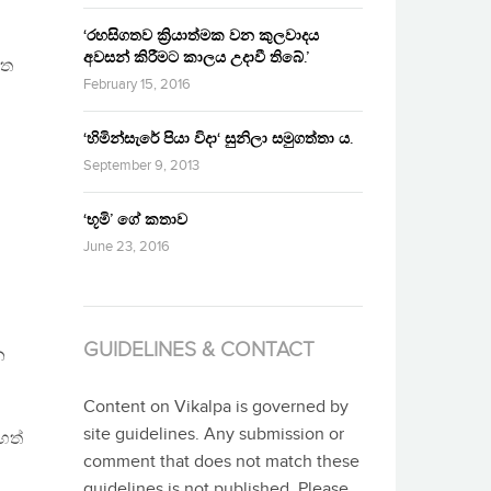
‘රහසිගතව ක්‍රියාත්මක වන කුලවාදය
අවසන් කිරීමට කාලය උදාවී තිබේ.’
පත
February 15, 2016
‘හිමින්සැරේ පියා විදා‘ සුනිලා සමුගත්තා ය.
September 9, 2013
‘භූමි’ ගේ කතාව
June 23, 2016
GUIDELINES & CONTACT
න
Content on Vikalpa is governed by
site guidelines. Any submission or
හත්
comment that does not match these
guidelines is not published. Please