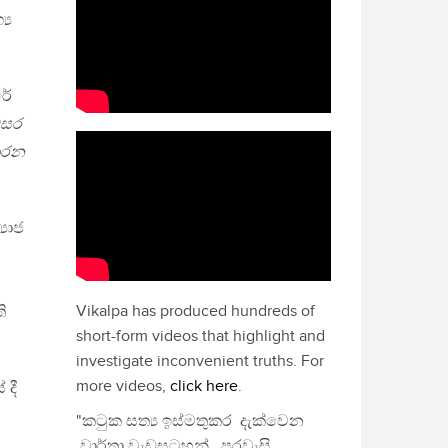
‍ය
රේ
සර
 කරන
‍යාජ
Vikalpa has produced hundreds of
ි
short-form videos that highlight and
investigate inconvenient truths. For
more videos,
click here
.
 දී
"කටුක සත්‍ය ඉස්මතුකර දැක්වෙන
වාර්තා වැඩසටහන්, පුරවැසි