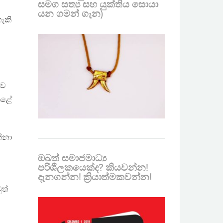
සමග සත්‍ය සහ යුක්තිය සොයා
යන ගමන් ගැන)
ැකි
ිව
 කළේ
න්නා
ඔබත් සමාජමාධ්‍ය
පරිශීලකයෙක්ද? කියවන්න!
දැනගන්න! ක්‍රියාත්මකවන්න!
ුත්