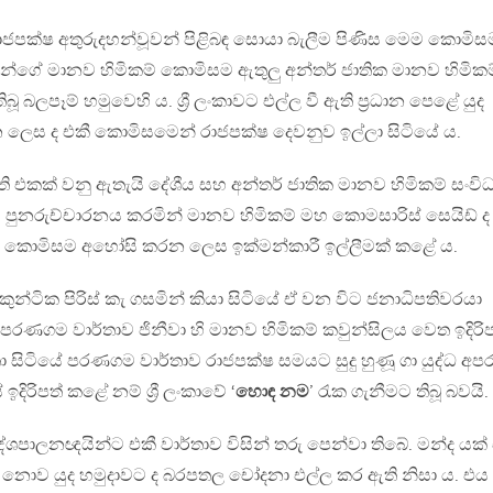
 රාජපක්ෂ අතුරුදහන්වූවන් පිළිබඳ සොයා බැලීම පිණිස මෙම කොමිස
තින්ගේ මානව හිමිකම් කොමිසම ඇතුලු අන්තර් ජාතික මානව හිමිකම
ිබූ බලපෑම් හමුවෙහි ය. ශ්‍රී ලංකාවට එල්ල වී ඇති ප්‍රධාන පෙළේ යුද
ලෙස ද එකී කොමිසමෙන් රාජපක්ෂ දෙවනුව ඉල්ලා සිටියේ ය.
එකක් වනු ඇතැයි දේශීය සහ අන්තර් ජාතික මානව හිමිකම් සංවි
පුනරුච්චාරනය කරමින් මානව හිමිකම් මහ කොමසාරිස් සෙයිඩ් ද
එකී කොමිසම අහෝසි කරන ලෙස ඉක්මන්කාරී ඉල්ලීමක් කළේ ය.
ුන්ටික පිරිස් කැ ගසමින් කියා සිටියේ ඒ වන විට ජනාධිපතිවරයා
් පරණගම වාර්තාව ජිනීවා හි මානව හිමිකම් කවුන්සිලය වෙත ඉදිරිප
තා සිටියේ පරණගම වාර්තාව රාජපක්ෂ සමයට සුදු හුණූ ගා යුද්ධ අප
දිරිපත් කළේ නම් ශ්‍රී ලංකාවේ ‘
හොඳ නම
’ රැක ගැනීමට තිබූ බවයි.
 දේශපාලනඥයින්ට එකී වාර්තාව විසින් තරු පෙන්වා තිබේ. මන්ද යක්
් නොව යුද හමුදාවට ද බරපතල චෝදනා එල්ල කර ඇති නිසා ය. එය