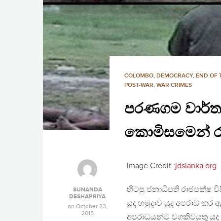
COLOMBO
,
DEMOCRACY
,
END OF 
POST-WAR
,
WAR CRIMES
පරණගම වාර්තා
කොමිසමෙන් ර
Image Credit :
jdslanka.org
හිටපු ජනාධිපති රාජපක්ෂ ව
SUNANDA
DESHAPRIYA
යුද හමුදාව යුද අපරාධ කර
on
October 23,
2015
අපරාධයන්ට වගකිවයුතු යුද හම