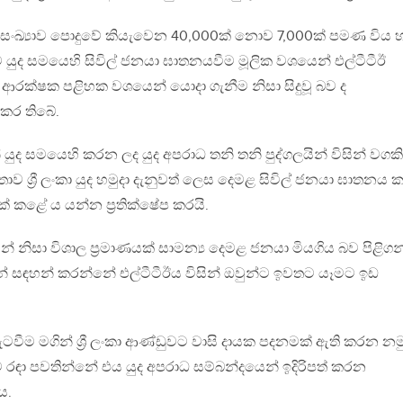
සංඛ්‍යාව පොදුවේ කියැවෙන 40,000ක් නොව 7,000ක් පමණ විය හ
ව යුද සමයෙහි සිවිල් ජනයා ඝාතනයවීම මූලික වශයෙන් එල්ටීටීඊ
 ආරක්ෂක පළිහක වශයෙන් යොදා ගැනීම නිසා සිදුවූ බව ද
 කර තිබේ.
යුද සමයෙහි කරන ලද යුද අපරාධ තනි තනි පුද්ගලයින් විසින් වගක
්තාව ශ්‍රී ලංකා යුද හමුදා දැනුවත් ලෙස දෙමළ සිවිල් ජනයා ඝාතනය
 කළේ ය යන්න ප්‍රතික්ෂේප කරයි.
ාරයන් නිසා විශාල ප්‍රමාණයක් සාමන්‍ය දෙමළ ජනයා මියගිය බව පිළිග
් සඳහන් කරන්නේ එල්ටීටීඊය විසින් ඔවුන්ට ඉවතට යෑමට ඉඩ
ැටවීම මගින් ශ්‍රී ලංකා ආණ්ඩුවට වාසි දායක පදනමක් ඇති කරන නම
 රඳා පවතින්නේ එය යුද අපරාධ සම්බන්දයෙන් ඉදිරිපත් කරන
ය.