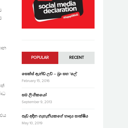
ම
්
ධාන
POPULAR
RECENT
සෙක්ස් ඇන්ඩ් ලව් – බ්‍රා සහ ‘ලේ’
February 15, 2016
ත්
රාධ
සම ලිංගිකයෝ
September 9, 2013
 එය
පෑඩ් අඳින ගැහැනියකගේ හෘදය සාක්ෂිය
May 10, 2019