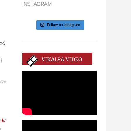
INSTAGRAM
Follow on Instagram
තාව
ූ
 එම
lds
”
්