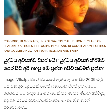
COLOMBO
,
DEMOCRACY
,
END OF WAR SPECIAL EDITION | 5 YEARS ON
,
FEATURED ARTICLES
,
LIFE QUIPS
,
PEACE AND RECONCILIATION
,
POLITICS
AND GOVERNANCE
,
POST-WAR
,
RELIGION AND FAITH
යුද්ධය අවසන්ව වසර 5යි | ‘යුද්ධය අවසන් කිරිමට
පෙර සිට අපි අහපු මේ ප්‍රශ්න අපිට තවමත් ප්‍රශ්න’
Image: Vikalpa මගේ මතකයේ ඇති කාලයක සිට 2009 මැයි
මස වනතුරු යුද්ධයක් පැවති සමාජයක ජීවත් වුනා. මෙම
තත්ත්වය මම ඇතුළු බොහොමයක් තරුණ තරුණියන් අත්විදපු
දෙයක්. යුද්ධය අවසානයත් සමගම මා මෙන්ම මාගේ
පරම්පරාවේ…