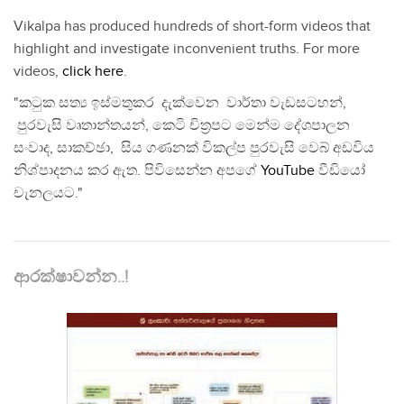
Vikalpa has produced hundreds of short-form videos that
highlight and investigate inconvenient truths. For more
videos,
click here
.
"කටුක සත්‍ය ඉස්මතුකර දැක්වෙන වාර්තා වැඩසටහන්,
පුරවැසි වෘතාන්තයන්, කෙටි චිත්‍රපට මෙන්ම දේශපාලන
සංවාද, සාකච්ඡා, සිය ගණනක් විකල්ප පුරවැසි වෙබ් අඩවිය
නිශ්පාදනය කර ඇත. පිවිසෙන්න අපගේ
YouTube
වීඩියෝ
චැනලයට."
ආරක්ෂාවන්න..!