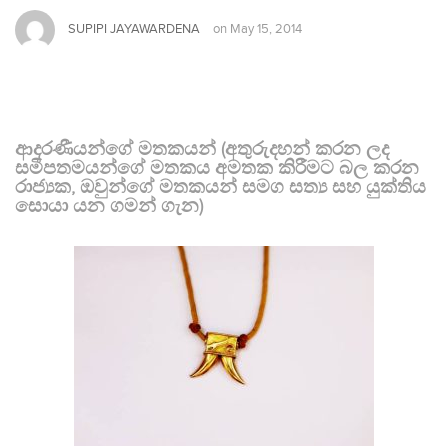
SUPIPI JAYAWARDENA
on
May 15, 2014
ආදරණීයන්ගේ මතකයන් (අතුරුදහන් කරන ලද
සමීපතමයන්ගේ මතකය අමතක කිරීමට බල කරන
රාජ්‍යක, ඔවුන්ගේ මතකයන් සමග සත්‍ය සහ යුක්තිය
සොයා යන ගමන් ගැන)