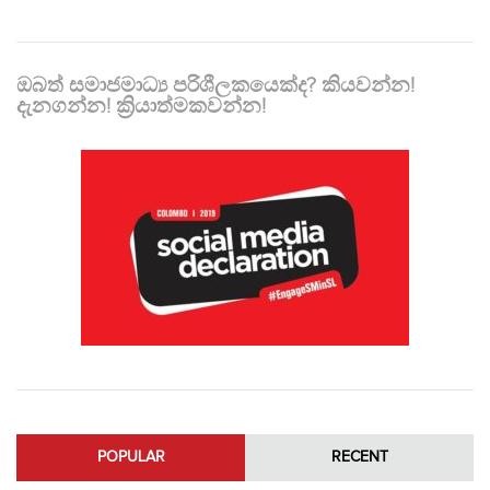
ඔබත් සමාජමාධ්‍ය පරිශීලකයෙක්ද? කියවන්න!
දැනගන්න! ක්‍රියාත්මකවන්න!
POPULAR
RECENT