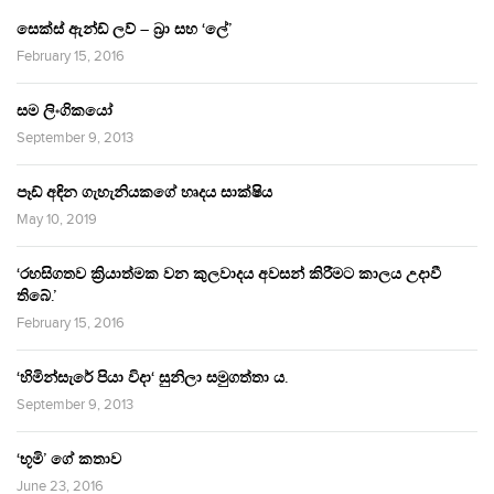
සෙක්ස් ඇන්ඩ් ලව් – බ්‍රා සහ ‘ලේ’
February 15, 2016
සම ලිංගිකයෝ
September 9, 2013
පෑඩ් අඳින ගැහැනියකගේ හෘදය සාක්ෂිය
May 10, 2019
‘රහසිගතව ක්‍රියාත්මක වන කුලවාදය අවසන් කිරීමට කාලය උදාවී
තිබේ.’
February 15, 2016
‘හිමින්සැරේ පියා විදා‘ සුනිලා සමුගත්තා ය.
September 9, 2013
‘භූමි’ ගේ කතාව
June 23, 2016