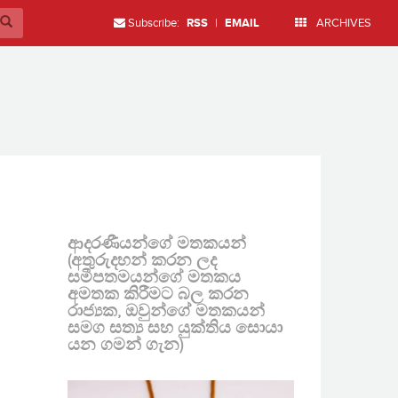
Subscribe:
RSS
|
EMAIL
ARCHIVES
ආදරණීයන්ගේ මතකයන්
(අතුරුදහන් කරන ලද
සමීපතමයන්ගේ මතකය
අමතක කිරීමට බල කරන
රාජ්‍යක, ඔවුන්ගේ මතකයන්
සමග සත්‍ය සහ යුක්තිය සොයා
යන ගමන් ගැන)