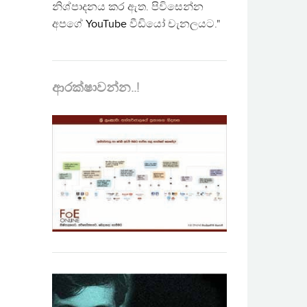
නිශ්පාදනය කර ඇත. පිවිසෙන්න
අපගේ
YouTube
වීඩියෝ චැනලයට."
ආරක්ෂාවන්න..!