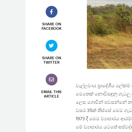
SHARE ON
FACEBOOK
SHARE ON
TWITTER
වැල්ලවාය ප්‍රාදේශීය ලේකම
EMAIL THIS
මෙතෙක් නොවිසඳුනු ගැටලු ර
ARTICLE
ලෙස ගොවීන් පවසන්නේ තම
වසර 35ක් තිස්සේ මෙම ගැට
1973 දී මෙම ව්‍යාපාරය ආර
මේ ව්‍යාපාරය යටතේ අස්වද