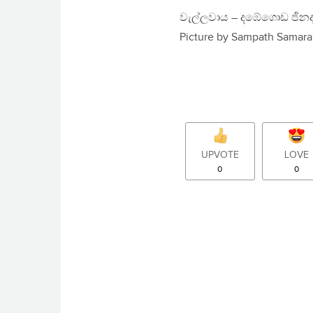
වැල්ලවාය – දඹේගොඩ ජින
Picture by Sampath Samar
UPVOTE
LOVE
0
0