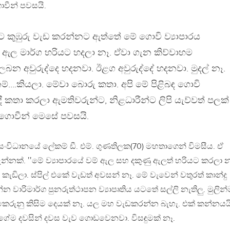
වීන් පවසයි.
ට කුඹුරු වැඩ කරන්නට ඇත්තේ මේ ගොවි ව්‍යාපාරය
ල මාර්ග හරියට හදලා නෑ. ඒවා ගැන කිව්වාහම
ලබන අවුරුද්දෙ හදනවා. ඊළග අවුරුද්දේ හදනවා. මුදල් නෑ.
ම්….කියලා. මේවා බොරු කතා. අපි මේ පිළිබඳ ගොවි
දී කතා කරලා ඇමතිවරුන්ට, නිළධාරීන්ට ලිපි යැව්වත් පලක්
ේ ගොවීන් මෙසේ පවසයි.
සංවිධානයේ ලේකම් ඩී. එම්. ගුණතිලක(70) මහතාගෙන් විමසීය. ඒ
න්නක්. ‛‛මේ ව්‍යාපාරයේ වම් ඇල සහ දකුණු ඇලත් හරියට කරලා න
කැඩිලා. ස්පිල් එකේ වැඩත් අවසන් නෑ. මේ වැවෙන් වතුරත් කාන්දු
 වාරිමාර්ග පුනරුත්ථාපන ව්‍යාපෘතිය යටතේ සල්ලි නැතිලු. මුලින්
රුනු කිසිම දෙයක් නෑ. යල මහ වැඩකරන්න බැහැ. එක් කන්නයය
ේම දවසින් දවස වැව ගොඩවෙනවා. විසඳුමක් නෑ.