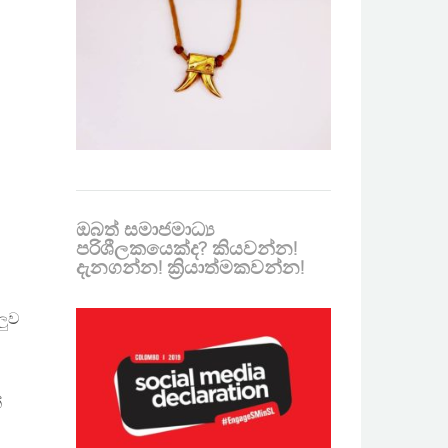
ඔබත් සමාජමාධ්‍ය
පරිශීලකයෙක්ද? කියවන්න!
දැනගන්න! ක්‍රියාත්මකවන්න!
ලුව
්