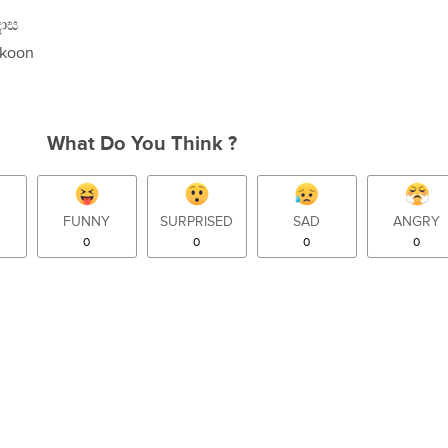
දාස
akoon
What Do You Think ?
FUNNY
SURPRISED
SAD
ANGRY
0
0
0
0