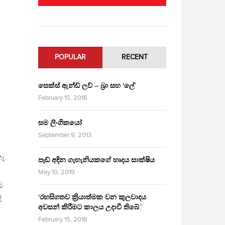
POPULAR
RECENT
සෙක්ස් ඇන්ඩ් ලව් – බ්‍රා සහ ‘ලේ’
February 15, 2016
සම ලිංගිකයෝ
September 9, 2013
ෑ.
පෑඩ් අඳින ගැහැනියකගේ හෘදය සාක්ෂිය
May 10, 2019
ම
‘රහසිගතව ක්‍රියාත්මක වන කුලවාදය
ි
අවසන් කිරීමට කාලය උදාවී තිබේ.’
February 15, 2016