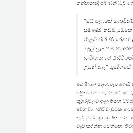
කන්නයකදී පමණක් බැව් ගො
’‛මේ පළාතේ ගොවීන්
පමණයි. තවම මෙකේ ඇ
නිළධාරින් කියන්නේ 
මුදල් ලැබුනම කරන්න
සංවිධානයේ රැස්වීමේ
උනේ නෑ.’’ ප්‍රදේශය
මේ පිළිබඳ දෙබරවැව ගොවි 
පිළිබදව ඔහු පැවසුවේ මෙවැ
කුඹුරුවලට දාලා තියන බටත් 
වෙනවා. ඉතිරි වැඩටික කරන්න
කරපු වැඩ ඇරෙන්න වෙන කෙ
වැඩ කරන්න වෙන්නේ. ඒවග