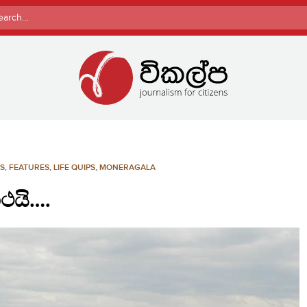
rch
S
,
FEATURES
,
LIFE QUIPS
,
MONERAGALA
ථයි….