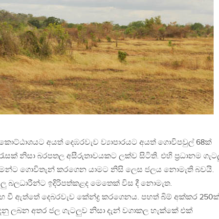
් කොට්ඨාශයට අයත් දෙඹරවැව ව්‍යාපාරයට අයත් ගොවිපවුල් 68ක්
ැසක් නිසා බරපතල අසීරුතාවයකට ලක්ව සිටිති. එහි ප්‍රධානම ගැට
න්ට ගොවිතැන් කරගෙන යාමට නිසි ලෙස ජලය නොමැති බවයි.
ලු බලධාරීන්ට ඉදිරිපත්කළද මෙතෙක් විස දී නොමැත.
ම්භ වී ඇත්තේ දෙබරවැව කේන්ද්‍ර කරගෙනය. පහත් බිම් අක්කර 250ක
්දනු ලබන අතර ජල ගැටලුව නිසා දැන් වගාකල හැක්කේ එක්