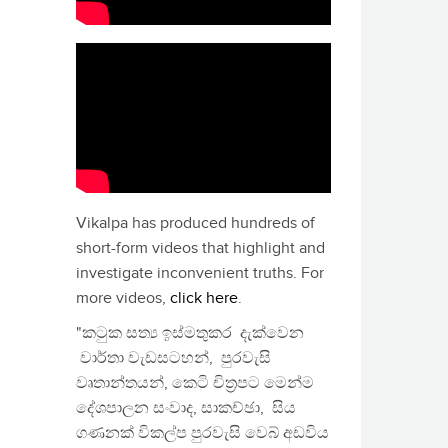
Vikalpa has produced hundreds of
short-form videos that highlight and
investigate inconvenient truths. For
more videos,
click here
.
"කටුක සත්‍ය ඉස්මතුකර දැක්වෙන
වාර්තා වැඩසටහන්, පුරවැසි
වෘතාන්තයන්, කෙටි චිත්‍රපට මෙන්ම
දේශපාලන සංවාද, සාකච්ඡා, සිය
ගණනක් විකල්ප පුරවැසි වෙබ් අඩවිය