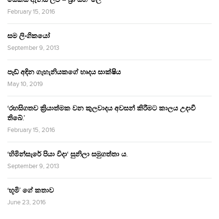
February 15, 2016
සම ලිංගිකයෝ
September 9, 2013
පෑඩ් අඳින ගැහැනියකගේ හෘදය සාක්ෂිය
May 10, 2019
‘රහසිගතව ක්‍රියාත්මක වන කුලවාදය අවසන් කිරීමට කාලය උදාවී
තිබේ.’
February 15, 2016
‘හිමින්සැරේ පියා විදා‘ සුනිලා සමුගත්තා ය.
September 9, 2013
‘භූමි’ ගේ කතාව
June 23, 2016