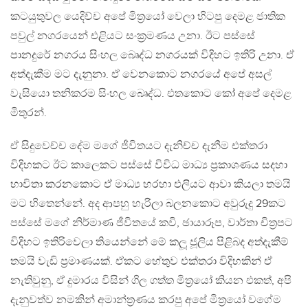
කටයුතුවල යෙදිච්ච අපේ මිත‍්‍රයෝ වෙලා හිටපු දෙමළ ජාතික
පවුල් නගරයෙන් එළියට සංක‍්‍රමණය උනා. ඊට පස්සේ
පානදුරේ නගරය සිංහල බෙෘද්ධ නගරයක් විදිහට ඉතිරි උනා. ඒ
අත්දැකීම මට දැනුනා. ඒ වෙනකොට නගරයේ අපේ අසල්
වැසියො තනිකරම සිංහල බෙෘද්ධ. එතකොට කෝ අපේ දෙමළ
මිතුරන්.
ඒ සිදුවෙච්ච දේම මගේ ජීවිතයට දැනිච්ච දැනීම එක්තරා
විදිහකට ඊට කාලෙකට පස්සේ විවිධ මාධ්‍ය ප‍්‍රකාශණය සදහා
භාවිතා කරනකොට ඒ මාධ්‍ය හරහා එලියට ආවා කියලා තමයි
මට හිතෙන්නේ. අද ආපහු හැරිලා බලනකොට අවුරුදු 29කට
පස්සේ මගේ නිර්මාණ ජීවිතයේ කවි, ඡායාරූප, වාර්තා චිත‍්‍රපට
විදිහට ඉතිරිවෙලා තියෙන්නේ මේ කලූ ජූලිය පිළිබද අත්දැකීම්
තමයි වැඩි ප‍්‍රමාණයක්. ඒකට හේතුව එක්තරා විදිහකින් ඒ
නැතිවුනු, ඒ දුමාරය විසින් ගිල ගත්ත මිත‍්‍රයෝ කියන එකත්, අපි
දැනුවත්ව නමකින් අමාන්ත‍්‍රණය කරපු අපේ මිත‍්‍රයෝ වගේම