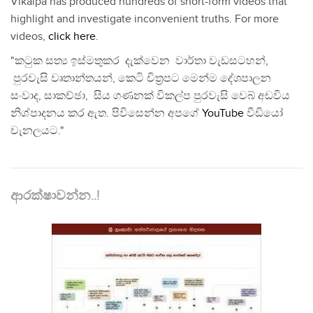
Vikalpa has produced hundreds of short-form videos that
highlight and investigate inconvenient truths. For more
videos,
click here
.
"කටුක සත්‍ය ඉස්මතුකර දැක්වෙන වාර්තා වැඩසටහන්,
පුරවැසි වෘතාන්තයන්, කෙටි චිත්‍රපට මෙන්ම දේශපාලන
සංවාද, සාකච්ඡා, සිය ගණනක් විකල්ප පුරවැසි වෙබ් අඩවිය
නිශ්පාදනය කර ඇත. පිවිසෙන්න අපගේ
YouTube
වීඩියෝ
චැනලයට."
ආරක්ෂාවන්න..!