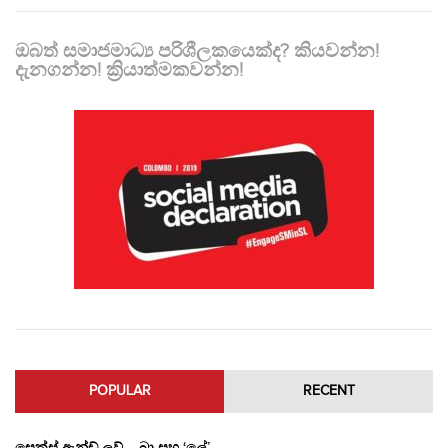
ඔබත් සමාජමාධ්‍ය පරිශීලකයෙක්ද? කියවන්න!
දැනගන්න! ක්‍රියාත්මකවන්න!
POPULAR
RECENT
සෙක්ස් ඇන්ඩ් ලව් – බ්‍රා සහ ‘ලේ’