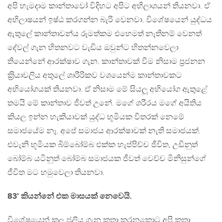
අපි හැමදාම කාන්තාවෝ විදිහට අපිට අභිලාශයන් තියනවා. ඒ
අභිලාෂයන් ඉෂ්ඨ කරගන්න බැරි වෙනවා. විශේෂයෙන් යුද්ධය
ඇතුලේ කාන්තාවන්ය රූමත්කම එහෙමත් නැතිනම් වෙනත්
දේවල් ගැන හිතනවට වැඩිය ඔවුන්ට හිතන්නවෙලා
තියෙන්නේ ආරක්ෂාව ගැන. කාන්තාවක් වීම නිසාම ප‍්‍රජනන
ක‍්‍රියාවලිය අතුලේ ශාරීරිකව වශයෙන්ම කාන්තාවකට
අභියෝගයක් තියනවා. ඒ නිසාම මේ සියලූ අභියෝග ඇතුළේ
තමයි මේ කාන්තාව ජීවත් උනේ. මගේ ශරීරය මගේ අයිතිය
කියල ඉන්න හැකියාවක් යුද්ධ භූමියක විතරක් නෙමේ
සමාජයේම නෑ. අපේ සමාජය ආරක්ෂාවක් නැති සමාජයක්.
එවැනි භූමියක බිම්බෝම්බ එක්ක හැප්පිච්ච ජීවිත, උඩිනුත්
බෝම්බ යටිනුත් බෝම්බ සමාජයක ජීවත් වෙච්ච මිනිසුන්ගේ
ජීවිත මට හමුවෙලා තියනවා.
83’ කියන්නේ එක මාසයක් නෙවෙයි.
විශේෂයෙන් කලූ ජූලිය ගැන කතා කරනකොට අපි කතා