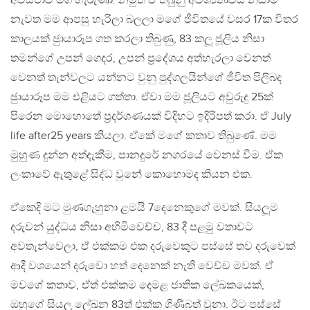
අවස්ථාව මග හැරුණා. නමුත් ඒ තිබුනු අවශ්‍යතාවය නිසාම
නැවත මම ආපසු හැරිලා බලලා මගේ ජීවිතයේ වසර 17ක විතර
කාලයක් ඡුායාරූප ගත කරලා තිබුණු, 83 කලූ ජූලිය නිසා
තමන්ගේ උපන් ගෙදර, උපන් ප‍්‍රදේශය අත්හැරලා වෙනත්
වෙනත් තැන්වලට යන්නට වුනු පුද්ගලයින්ගේ ජීවිත පිලිබද
ඡුායාරූප මම එළියට ගත්තා. ඒවා මම ජූලියට අවුරුදු 25ක්
පිරෙන මොහොතේ ප‍්‍රදර්ශණයක් විදිහට ඉදිරිපත් කරා. ඒ July
life after25 years කියලා. ඒකේ මගේ කතාව තිබුණේ. මම
මුහුණ දුන්න අත්දැකීම, පානදුරේ නගරයේ වෙනස් වීම. ඒක
ලංකාවේ ඇතුළේ සිද්ධ වුනේ කොහොමද කියන එක.
ඒකෙදි මට මුණගැහුනා ළමයි 7දෙනෙකුගේ මවක්. සියලූම
දරුවන් යුද්ධය නිසා අහිමිවෙච්ච, 83 දී පළමු වතාවට
අවතැන්වෙලා, ඒ එක්කම එක දරුවෙකුට පස්සේ තව දරුවෙක්
ආදී වශයෙන් දරුවො හත් දෙනෙක් නැති වෙච්ච මවක්. ඒ
මවගේ කතාව, ඒත් එක්කම දෙමළ ජාතික ලේඛකයෙක්,
ඔහුගේ සියලූ ලේඛන 83ත් එක්ක ගිණිබත් වුනා. ඊට පස්සේ