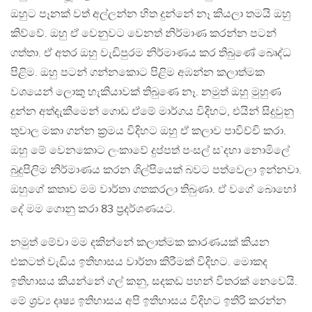
ඔහුට පෑනක් වත් අල්ලන්න හිත දුන්නේ නෑ කියලා තමයි ඔහු
කිව්වේ. ඔහු ඒ වෙනුවට වෙනත් නිර්මාණ කරන්න පටන්
ගත්තා. ඒ අතර ඔහු වැඩිපුරම නිර්මාණය කර තිබුණේ බෙෘද්ධ
පිළිම. ඔහු පටන් ගන්නකොට පිළිම අඹන්න කලාත්මක
වශයෙන් ලොකු හැකියාවක් තිබුණෙ නෑ. නමුත් ඔහු මුහුණ
දුන්න අත්දැකීමෙන් ගොඩ ඒමේ මාර්ගය විදිහට, එයින් සිදුවුනු
තුවාල මකා ගන්න ක‍්‍රමය විදිහට ඔහු ඒ කලාව පාවිච්චි කරා.
ඔහු මේ වෙනකොට ලංකාවේ දුප්පත් පංසල් ස`දහා නොමිලේ
බුදුපිලිම නිර්මාණය කරන ශිල්පියෙක් බවට පත්වෙලා ඉන්නවා.
ඔහුගේ කතාව මම වාර්තා ගතකරලා තිබුණා. ඒ වගේ බොහෝ
දේ මම ගොනු කරා 83 ප‍්‍රදර්ශණයට.
නමුත් මේවා මම දකින්නේ කලාත්මක කාරණයක් කියන
එකටත් වැඩිය ඉතිහාසය වාර්තා කිරීමක් විදිහට. මොකද
ඉතිහාසය කියන්නේ ගල් කනු, සදකඩ පහන් විතරක් නෙවෙයි.
මේ ශ‍්‍රව්‍ය දෘෂ්‍ය ඉතිහාසය අපි ඉතිහාසය විදිහට ඉතිරි කරන්න