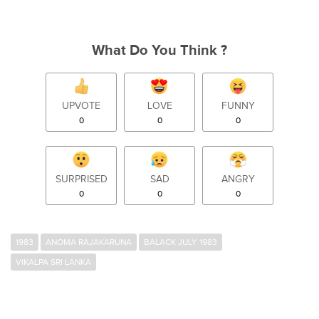
What Do You Think ?
UPVOTE
LOVE
FUNNY
0
0
0
SURPRISED
SAD
ANGRY
0
0
0
1983
ANOMA RAJAKARUNA
BALACK JULY 1983
VIKALPA SRI LANKA