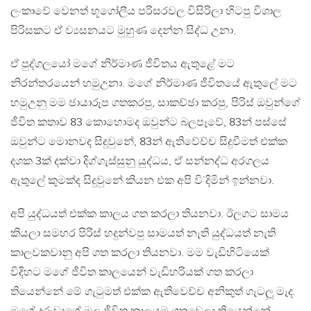
ලංකාවේ වෙනත් භූගෝලීය පරිසරවල විසිරිලා හිටපු විශාල
පිරිසකට ඒ ව්‍යසනයට මුහුණ දෙන්න සිද්ධ උනා.
ඒ පුද්ගලයෝ මගේ නිර්මාණ ජීවිතය ඇතුළේ මට
නිරන්තරයෙන් හමුඋනා. මගේ නිර්මාණ ජීවිතයේ ඇතුලේ මට
හමුඋනු මම ඡායාරූප ගතකරපු, සාකච්ඡා කරපු, පිරිස් ඔවුන්ගේ
ජීවිත කතාව 83 කොහොමද ඔවුන්ට බලපෑවේ, 83න් පස්සේ
ඔවුන්ට මොනවද සිදුවුනේ, 83න් ඇතිවේච්ච සිදුවීමත් එක්ක
දශක 3ක් දක්වා දිග්ගැස්සුනු යුද්ධය, ඒ සන්නද්ධ අරගලය
ඇතුලේ කුමක්ද සිදුවුනේ කියන එක අපි වි`දිමින් ඉන්නවා.
අපි යුද්ධයත් එක්ක කාලය ගත කරලා තියනවා. ඊලගට සාමය
කියලා සමහර පිරිස් හදුන්වපු සාමයත් නැති යුද්ධයත් නැති
කාලවකවානු අපි ගත කරලා තියනවා. මම වැඩිහිටියෙක්
විදිහට මගේ ජීවිත කාලයෙන් වැඩිහරියක් ගත කරලා
තියෙන්නේ මේ ගැටුමත් එක්ක ඇතිවෙච්ච අනිකුත් ගැටලූ මැද.