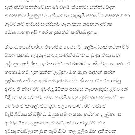
දැන් අපිට සන්නිවේදන මෙවලම් තියනවා සන්නිවේදන
තාක්ෂණය දියුණුවෙලා තියනවා. හැබැයි ජනවර්ග දෙකක් අතර
ගැටීමකට පස්සේ සංහිදියාව ගැන කතා කරන්න අවශ්‍ය
මොහොතක අපි අතර නැත්තේම සංනිවේදනය.
ඡායාරූපයක් හරහා එහෙමත් නැත්නම්, ලේඛණයක් හරහා මම
මගේ කතාව ඇතුලේ කරපු සංන්නිවේදනය වුණු නිසා එක
පුද්ගලයෙක් ඒක නැවත මේ ‘ජෝ මාමාට’ සංනිවේදනය කරා. ඒ
හරහා ඔහුට දැන ගන්න ලැබුනා ඔහු ගැන සදහන් කරන
ප‍්‍රදර්ශණයක් කොළඹ පැවැත්වෙනවා කියලා. ඒ හරහා ඔහු
ආවා. ඒ නිසා මම අවුරුදු 25කට පස්සේ නැවත කුඩා ළමයෙක්
විදිහට සමහර වෙලාවට ෆාමසියේ කවුන්ටරය තරම්වත් උස
නෑ මම ඒ කාලේ, ඔහු දිහා බලනකොට. ඊට පස්සේ
වැඩිහිටියෙක් විදිහට ඔහුත් සම`ග කතා කරන්න ලැබුනා. ඒ
අවුරුද 25 ඇතුළත ඔහු මුහුණ දුන්න අත්දැකීම්, ඔහු
අවතැන්වෙලා නැවත පැමිණීම, කලූ ජූලිය ඔහු දකින්නෙ