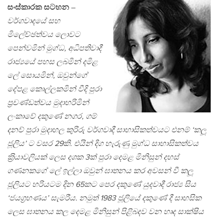
සංස්කාරක සටහන
–
වර්ගවාදයේ සහ
මිලේච්ඡත්වය ලොවට
පෙන්වමින් මුග්ධ, අධිපතිවාදී
රාජ්‍යයේ පහස ලබමින් දමිළ
ලේ සොයමින්, ඔවුන්ගේ
දේපළ කොල්ලකමින් වීදි පුරා
ප‍්‍රචණ්ඩත්වය මුදාහරිමින්
ලංකාවේ දකුණේ නගර, ගම්
දනව් පුරා මුදාහල කුරිරු වර්ගවාදී සාහාසිකත්වයට එනම් ‘කලූ
ජූලිය’ ට වසර 29කි. එයින් දිග හැරුණු මුග්ධ සාහාසිකත්වය
ක‍්‍රියාවලියක් ලෙස දශක 3ක් පුරා දෙමළ මිනිසුන් දහස්
ගණනකගේ ලේ ඉල්ලා ඔවුන් ඝාතනය කර අවසන් වී කලූ
ජූලියට හරියටම දින 65කට පෙර දකුණේ යුදවාදී රාජ්‍ය සිය
‘ජයග‍්‍රහණය’ සැමරීය. නමුත් 1983 ජූලියේ දකුණේ දී සාහසික
ලෙස ඝාතනය කල දෙමළ මිනිසුන් පිළිබදව වන හෘද සාක්ෂිය