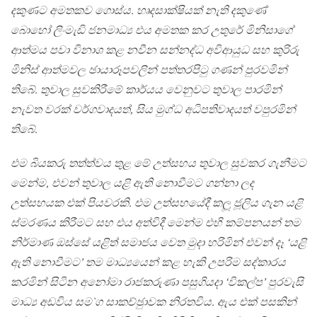
දකුණට අමතකව ගොස්ය. හෘදසාක්ෂියක් නැති දකුණේ
බොහෝ ලිංමැඩි ජනමාධ්‍ය එය අමතක කර උතුරේ මිනිසාගේ
ආත්මය පවා විනාශ කළ නවීන සන්නද්ධ අවිආයුධ සහ කුරිරු
මිනිස් ආත්මවල ඡායාරූපවලින් පත්තරපිටු ගණන් පුරවමින්
තිබේ. තුවාල සුවකිරීමේ කාර්යය වෙනුවට තුවාල පාරමින්
නැවත වරක් වර්ගවාදයත්, සිය මුග්ධ අධිපතිවාදයත් වපුරමින්
තිබේ.
එම බියකරු තත්ත්වය තුළ මේ උත්සහය තුවාල සුවකර ගැනීමට
මෙන්ම, එවන් තුවාල යළි ඇති නොවීමට ගන්නා ලද
උත්සහයක එක් පියවරකි. එම උත්සහයේදී කලූ ජූලිය ගැන යළි
ස්මරණය කිරීමට සහ එය අත්විදී මෙන්ම එහි කම්පනයන් තම
නිර්මාණ ඔස්සේ යළිත් සමාජය වෙත මුදා හරිමින් එවන් දෑ ‘යළි
ඇති නොවීමට’ තම මාධ්‍යයෙන් කළ හැකි උපරිම සද්කාරය
කරමින් සිටින අනෝමා රාජකරුණා පසුගියදා ‘විකල්ප’ පුරවැසි
මාධ්‍ය අඩවිය සම`ග සාකච්ඡුාවක නිරතවිය. ඇය එක් පසකින්