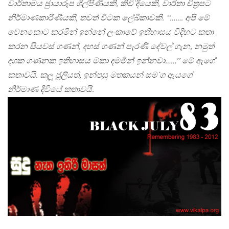
වාර්තාමය ඡුායාරූප ශිල්පිණියකි, කිවි`දියෙකි, වාර්තා චිත‍්‍රපට
නිර්මාණකාරිණියකි, තවත් විටක ලේඛිකාවකි. ‘‘……. අපි මේ
වෙනකොට කරමින් ඉන්නේ ලංකාවේ ඉතිහාසය විදිහට කතා
කරන සියවස් ගණන්, දහස් ගණන් පැරණි දේවල් ගැන, නමුත්
දශක ගණනක ඉතිහාසය මකා දමමින් ඉන්නවා……’’ මේ ඇගේ
කතාවයි. කලූ ජූලියත්, ඉන්පසු මතකයන් සම`ග ඇයගේ
නිර්මාණ දිවියේ කතාවයි.