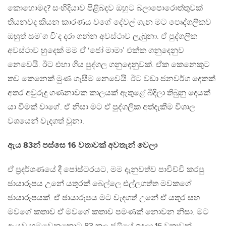
කොහොමද? සංහිදියාව පිළිබදව ඔහුට බලාපොරොත්තුවක්
තියනවද කියන කාරණය වගේ දේවල් ගැන මට පෙෘද්ගලිකව
ඔහුත් සම`ග වි`ද දරා ගන්න අවස්ථාව ලැබුනා. ඒ පුද්ගලික
අවස්ථාව හුදෙක් මම ඒ ‘ජෝ මාමා’ එක්ක ගනුදෙනුව
නෙවෙයි. ඊට එහා ගිය පුද්ගල ගනුදෙනුවක්. ඒක කෙනෙකුට
තව කෙනෙක් මුණ ගැසීම නෙවෙයි. ඊට වඩා ජනවර්ග දෙකක්
අතර අවුරුදු ගණනාවක කාලයක් ඇතුළේ බිදිලා තිබුනු දෙයක්
යා වීමක් වාගේ. ඒ නිසා මට ඒ පුද්ගලික අත්දැකීම විශාල
වශයෙන් වැදගත් වුනා.
ඇය 83න් පස්සෙ 16 වතාවක් අවතැන් වෙලා
ඒ ප‍්‍රදර්ශණයේ දී පෝස්ටරයට, මම දැනුවත්ව පාවිච්චි කරපු
ඡායාරූපය උනේ යතුරක් බෙල්ලෙ එල්ලගත්ත මවකගේ
ඡායාරූපයක්. ඒ ඡායාරූපය මට වැදගත් උනේ ඒ යතුර සහ
මවගේ කතාව ඒ මවගේ කතාව පමණක් නොවන නිසා. මට