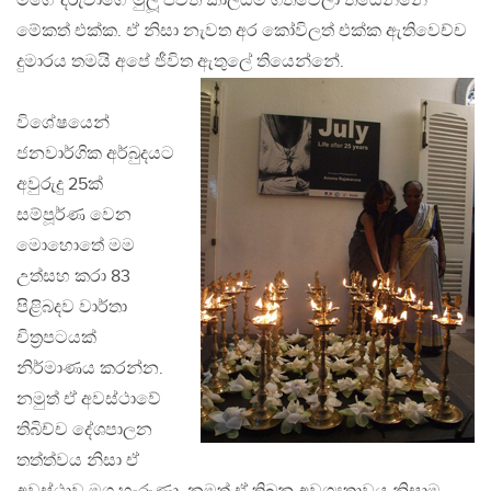
මගේ දරුවාගේ මුලූ ජීවිත කාලයම ගතවෙලා තියෙන්නේ
මේකත් එක්ක. ඒ නිසා නැවත අර කෝවිලත් එක්ක ඇතිවෙච්ච
දුමාරය තමයි අපේ ජීවිත ඇතුලේ තියෙන්නේ.
විශේෂයෙන්
ජනවාර්ගික අර්බුදයට
අවුරුදු 25ක්
සම්පූර්ණ වෙන
මොහොතේ මම
උත්සහ කරා 83
පිළිබදව වාර්තා
චිත‍්‍රපටයක්
නිර්මාණය කරන්න.
නමුත් ඒ අවස්ථාවේ
තිබිච්ච දේශපාලන
තත්ත්වය නිසා ඒ