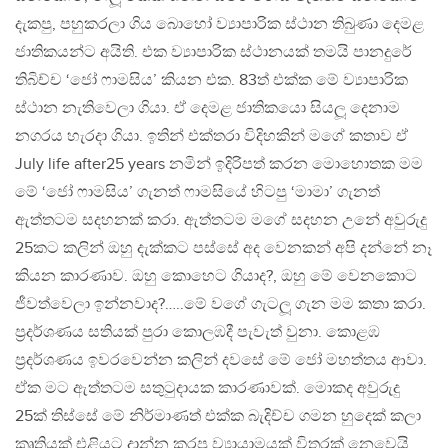
දැකපු, පහුකරලා ගිය බොහෝ ව්‍යාපාරික ස්ථාන තිබුණා දෙමළ
ජාතිකයන්ට අයිති. එක ව්‍යාපාරික ස්ථානයක් තමයි පානදුරේ
තිබිච්ච ‘ජෝ ෆාමසිය’ කියන එක. 83ත් එක්ක මේ ව්‍යාපාරික
ස්ථාන නැතිවෙලා ගියා. ඒ දෙමළ ජාතිකයො සියලූ දෙනාම
නගරය හැරදා ගියා. ඉතින් එක්තරා විදිහකින් මගේ කතාව ඒ
July life after25 years නමින් ඉදිරිපත් කරන මොහොතක මම
මේ ‘ජෝ ෆාමසිය’ ගැනත් ෆාමසියේ හිටපු ‘මාමා’ ගැනත්
ඇත්තටම සදහනක් කරා. ඇත්තටම මගේ සදහන උනේ අවුරුදු
25කට කලින් ඔහු දැක්කට පස්සේ අද වෙනකන් අපි දන්නේ නෑ
කියන කාරණාව. ඔහු කොහෙට ගියාද?, ඔහු මේ වෙනකොට
ජීවත්වෙලා ඉන්නවාද?…..මේ වගේ ගැටලූ ගැන මම කතා කරා.
ප‍්‍රදර්ශණය සතියක් පුරා කොලඹදී පැවැත් වුනා. කොළඹ
ප‍්‍රදර්ශණය ඉවරවෙන්න කලින් දවසේ මේ ජෝ මහත්තය ආවා.
ඒක මට ඇත්තටම සතුටුදායක කාරණාවක්. මොකද අවුරුදු
25ක් තිස්සේ මේ නිර්මාණත් එක්ක බැදිච්ච ගමන හුදෙක් කලා
කෘතියක් එළියට දාන්න කරපු ව්‍යායාමයක් විතරක් නෙවෙයි.