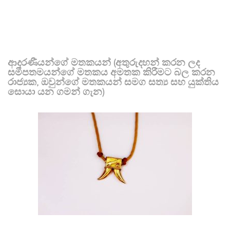
ආදරණීයන්ගේ මතකයන් (අතුරුදහන් කරන ලද
සමීපතමයන්ගේ මතකය අමතක කිරීමට බල කරන
රාජ්‍යක, ඔවුන්ගේ මතකයන් සමග සත්‍ය සහ යුක්තිය
සොයා යන ගමන් ගැන)