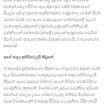
ඇයව හමුවෙනකොට 83 කලූ ජූළියේ ඉදලා 16 වතාවක්
අවතැන් වෙලා හිටියා. ඇය කුඩා සූට් කේස් එකක ඇගේ
සියලූම දේවල් දාගෙන තැනින් තැනට සංක‍්‍රමනය වෙමින් ජීවත්
වෙච්ච මවක්. මට ඇයව මුණගැසුනෙ මන්නාරමේදී. ඇය ඒ
වෙනකොට දකුනෙන් උතුරටත්, උතුරෙන් වන්නියටත්,
වන්නියෙන් මන්නාරමටත් ආදී වශයෙන් සංක‍්‍රමණය වෙමින්
ජීවත් උනේ. ඒ ඇගේ කතාව විතරක් නෙවෙයි. ඒ හැමෝගෙම
කතාවක්.
අගේ පාදය අහිමිවෙලයි තිබුනේ.
ඒ ඡායාරූප ප‍්‍රදර්ශණයේම තිබුනා මට හමුවෙච්ච තරුණ මවක්.
ඇය බිම්බෝම්බයකට ගොදුරුවෙලා අගේ පාදය අහිමිවෙලයි
තිබුනේ. ඇයට දරුවෝ ඉන්නවා. ඇගේ ජීවිතය මවක් විදිහට
මට දැනිච්ච කතාවක්. විශේෂයෙන් යුද්ධය පැවතිච්ච භූමියක
තමන්ගේ වහලය උඩට බෝම්බ වැටුනු මිනිස්සු ජීවත්වෙන
රටක විශේෂයෙන් ඒ තරුණ ජීවිතය මට දැනිච්ච විදිහ තමයි