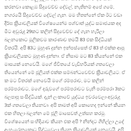
කරනවා කොළඹ සිදුවෙච්ච දේවල්, නැතිනම් අපේ ගමේ,
නගරයෙි සිදුවෙච්ච දේවල් ගැන. මම හිතන්නේ ඒක ඊට වඩා
දීර්ඝ ක‍්‍රියාවලියක් විශේෂයෙන්ම පශ්චාත් යුද්ධ සමාජයක අද
මීට අවුරුදු 29කට කලින් සිදුවෙච්ච දේ ගැන හැරිලා
බලනකොට මූලිකවම කාරණාව තමයි 83 එක සිද්ධියක්
විතරයි. අපි 83ට මුහුණ දුන්න ඉන්පස්සෙත් ඒ 83 ත් එක්ක ආපු
ක‍්‍රියාවලියකට මුහුණ දුන්නා. ඒ නිසාම මට 83 කියන්නේ එක
මාසයක් නෙවෙයි. මගේ ජීවිතයේ වැඩිහරියක් ගතවෙලා
තියෙන්නේ මේ ජූලියත් එක්ක සම්බන්ධවෙච්ච ක‍්‍රියාවලියට. ඒ
ක මට විතරක් නෙවෙයි මගේ රම්පරාව, මට කලින්
පරම්පරාවට, මගේ දරුවගේ පරම්පරාවට වැනි පරම්පරා 3කට
බලපාපු සංසිද්ධියක්. දැන් ලංකාවේ යුද්ධය ඉවරවෙලා අවුරුදු
3ක් ගතවෙලා තියනවා. අපි තාමත් අපි කොහෙද ඉන්නේ කියන
එක හිතලා බලන්න මේ ජූලි මාසෙවත් උත්සහ කරමු.
විශේෂයෙන් සංහිදියාව කියන එක අපි ? නින්දට ගිහිල්ලා උදේ
ඇහැරෙනකොට සිද්ධවෙලා තියන ක‍්‍රියාවලියක් නෙවෙයි. අපි