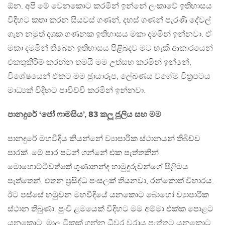
ඕන. අපි මේ වෙනකොට කරමින් ඉන්නේ ලංකාවේ ඉතිහාසය
විදිහට කතා කරන සියවස් ගණන්, දහස් ගණන් පැරණි දේවල්
ගැන නමුත් දශක ගණනක ඉතිහාසය මකා දමමින් ඉන්නවා. ඒ
මකා දමමින් තිබෙන ඉතිහාසය පිළිබදව මට හැකි ආකාරයෙන්
එකතුකිරීම් කරන්න තමයි මම උත්සහ කරමින් ඉන්නේ,
විශේෂයෙන් ඒකට මම ඡුායාරූප, ලේඛණය වගේම චිත‍්‍රපටය
මාධ්‍යක් විදිහට පාවිච්චි කරමින් ඉන්නවා.
පානදුරේ ‘ජෝ ෆාමසිය’, 83 කලූ ජූලිය සහ මම
පානදුරේ මහවීදිය කියන්නේ ව්‍යාපාරික ස්ථානයන් තිබිච්ච
පාරක්. මේ පාර පටන් ගන්නේ එක පැත්තකින්
මොහොට්ටිවත්තේ ගුණානන්ද හාමුදුරුවන්ගේ පිළිමය
පැත්තෙන්. එතන ප‍්‍රසිද්ධ පංසලක් තියනවා, රන්කොත් විහාරය.
ඊට පස්සේ හමුවන මහවීදියේ යනකොට බොහෝ ව්‍යාපාරික
ස්ථාන තිබුණා. පුංචි ළමයෙක් විදිහට මම අම්මා එක්ක පොළට
යනකොට, මාලූ ටිකක් ගන්න ධීවර වරාය පැත්තට යනකොට