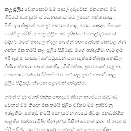
කලූ ජූලිය
වෙනකොට මම පාසල් දරුවෙක්. එතකොට මම
හිටියේ පානදුරේ. ඒ වෙනකොට මම ඉගෙන ගත්ත පාසල
පිහිටලා තිබුනේ පානදුර නගරයේ ගාලූ පාරට යාබදව තියෙන
කෝවිල ඉදිරිපිට. කලූ ජූලිය මම දකින්නේ පාසල් දරුවෙක්
විදිහට මගේ පාසලේ ඉ`දලා පාරෙන් එහා පැත්තේ කෝවිල ගිණි
ගන්න එක තමයි කලූ ජූලිය පිළිබදව මගේ අත්දැකීම. හැම දාම
අපි දැකපු, පාසලේ ගේට්ටුවෙන් එහා පැත්තේ තිබුණූ කෝවිල
ගිණි ගන්නවා. එදා ඒ කෝවිල ගිනිගත්තා, දුමාරයෙන් වැහුනා,
එතකොට එක්තරා විදිහකින් මට ඒ කලූ දුමාරය තමයි කලූ
ජූලිය පිළිබදව තියෙන පළවෙනි අත්දැකීම.
නමුත් ඒ දුමාරයත් එක්ක පානදුරේ කියන නගරයේ සිදුවුණු
වෙනස් වීම කියන එක තමයි ජූලිය විදිහට මට ඉතිරිවුනු
අත්දැකීම. හේතුව තමයි පානදුරේ නගරයේ තිබුණු ජනවාර්ගික
සංයුතිය එක්තරා විදිහකින් ජූලිය විසින් වෙනස් කරා. ඒ වෙනස්
කිරීම සිද්ධ වුනේ පානදුරේ නගරයේ යම් යම් ව්‍යාපාරික