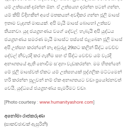
යම් උත්සයක් දරන්න ඕන. ඒ උත්සයහ දරන්න පටන් ගන්න,
යම් කිසි විදිහකින් අපේ මතකයන් අවදිකර ගන්න ජූලි මාසේ
ඉතාම වැදගත් මාසයක්. අපි මැයි මාසේ බොහෝ උත්සව
තියනවා. යුද ජයග‍්‍රහණය වගේ දේවල්. හැබැයි අපි යුද්ධය
ජයග‍්‍රහණය සමරණ මැයි මාසේට පස්සේ එළබෙන ජූලි මාසේ
අපි උත්සහ කරන්නේ නෑ අවුරුදු 29කට කලින් සිද්ධ වෙච්ච
දේවල් නිවැරදි කර ගැනීම සහ ඒ සිද්ධ වෙච්ච යම් වැරදි
අනාගතයේ ඇති නොවීම ස`දහා වැඩකරන්න. මම හිතන්නේ
මේ ජූලි මාසේවත් ඒකට යම් උත්සහයක් පුද්ගලික මට්ටමෙන්
හරි කරන්න පුලූවන් නම් ඒක අනාගතයට වඩා ප‍්‍රයෝජනවත්
වෙයි, යුද්ධයේ ජයග‍්‍රහණය සැමරීමට වඩා.
[Photo courtesy :
www.humanityashore.com
]
අනෝමා රාජකරුණා
(සාකච්ඡාවක් ඇසුරිනි)