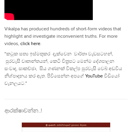
Vikalpa has produced hundreds of short-form videos that
highlight and investigate inconvenient truths. For more
videos,
click here
.
"කටුක සත්‍ය ඉස්මතුකර දැක්වෙන වාර්තා වැඩසටහන්,
පුරවැසි වෘතාන්තයන්, කෙටි චිත්‍රපට මෙන්ම දේශපාලන
සංවාද, සාකච්ඡා, සිය ගණනක් විකල්ප පුරවැසි වෙබ් අඩවිය
නිශ්පාදනය කර ඇත. පිවිසෙන්න අපගේ
YouTube
වීඩියෝ
චැනලයට."
ආරක්ෂාවන්න..!