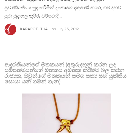
ප‍්‍රචණ්ඩත්වය මුදාහරිමින් ලංකාවේ දකුණේ නගර, ගම් දනව්
පුරා මුදාහල කුරිරු වර්ගවාදී…
KARAPOTHTHA
on
July 25, 2012
ආදරණීයන්ගේ මතකයන් (අතුරුදහන් කරන ලද
සමීපතමයන්ගේ මතකය අමතක කිරීමට බල කරන
රාජ්‍යක, ඔවුන්ගේ මතකයන් සමග සත්‍ය සහ යුක්තිය
සොයා යන ගමන් ගැන)