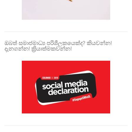
ඔබත් සමාජමාධ්‍ය පරිශීලකයෙක්ද? කියවන්න!
දැනගන්න! ක්‍රියාත්මකවන්න!