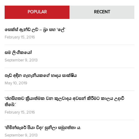
POPULAR
RECENT
සෙක්ස් ඇන්ඩ් ලව් – බ්‍රා සහ ‘ලේ’
February 15, 2016
සම ලිංගිකයෝ
September 9, 2013
පෑඩ් අඳින ගැහැනියකගේ හෘදය සාක්ෂිය
May 10, 2019
‘රහසිගතව ක්‍රියාත්මක වන කුලවාදය අවසන් කිරීමට කාලය උදාවී
තිබේ.’
February 15, 2016
‘හිමින්සැරේ පියා විදා‘ සුනිලා සමුගත්තා ය.
September 9, 2013