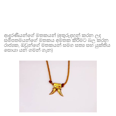
ආදරණීයන්ගේ මතකයන් (අතුරුදහන් කරන ලද
සමීපතමයන්ගේ මතකය අමතක කිරීමට බල කරන
රාජ්‍යක, ඔවුන්ගේ මතකයන් සමග සත්‍ය සහ යුක්තිය
සොයා යන ගමන් ගැන)