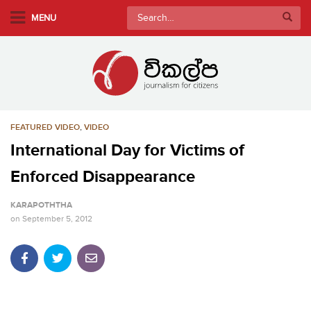
S
Search
MENU
k
for:
i
p
t
o
m
FEATURED VIDEO
,
VIDEO
a
i
International Day for Victims of
n
Enforced Disappearance
c
o
KARAPOTHTHA
n
on
September 5, 2012
t
e
n
t