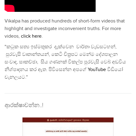
Vikalpa has produced hundreds of short-form videos that
highlight and investigate inconvenient truths. For more
videos,
click here
.
"කටුක සත්‍ය ඉස්මතුකර දැක්වෙන වාර්තා වැඩසටහන්,
පුරවැසි වෘතාන්තයන්, කෙටි චිත්‍රපට මෙන්ම දේශපාලන
සංවාද, සාකච්ඡා, සිය ගණනක් විකල්ප පුරවැසි වෙබ් අඩවිය
නිශ්පාදනය කර ඇත. පිවිසෙන්න අපගේ
YouTube
වීඩියෝ
චැනලයට."
ආරක්ෂාවන්න..!