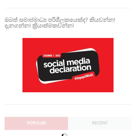
ඔබත් සමාජමාධ්‍ය පරිශීලකයෙක්ද? කියවන්න!
දැනගන්න! ක්‍රියාත්මකවන්න!
POPULAR
RECENT