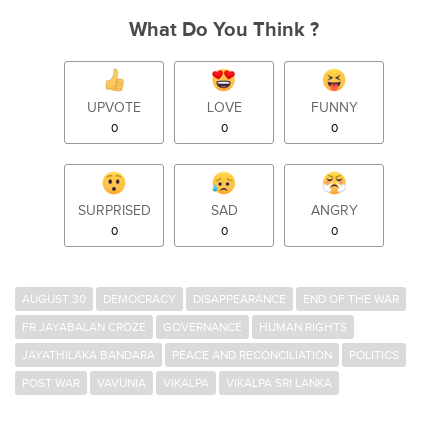
What Do You Think ?
UPVOTE
LOVE
FUNNY
0
0
0
SURPRISED
SAD
ANGRY
0
0
0
AUGUST 30
DEMOCRACY
DISAPPEARANCE
END OF THE WAR
FR.JAYABALAN CROZE
GOVERNANCE
HUMAN RIGHTS
JAYATHILAKA BANDARA
PEACE AND RECONCILIATION
POLITICS
POST WAR
VAVUNIA
VIKALPA
VIKALPA SRI LANKA