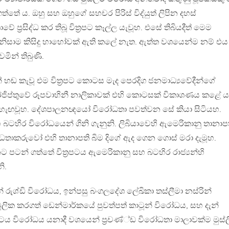
්තේ ය. ඔහු සහ ඔහුගේ සහචර පිරිස් විද්යුත් ලිපින දහස්
ප‍්‍රසිද්ධ කර තිබූ විත‍්‍රපට කෑල්ල යැවූහ. එසේ තිබියදීත් මෙම
 බව නිසාම කිසිදු හාහෝවක් ඇති කලේ නැත. ඇත්ත වශයෙන්ම නම් එය
ින් තිබුණි.
 හඬ කැවූ එම විත‍්‍රපට කොටස මැද පෙරදිග ජනමාධ්‍යවේදීන්ගේ
ුනි. ඊජිප්තුවේ රූපවාහිනී නාලිකාවක් එහි කොටසක් විකාශණය කළේ ය
ුරු හැඟවූහ. දේශපාලනඥයෝ විරෝධතා පවත්වන සේ කියා සිටියහ.
ටහිර විරෝධයෙන් ගිනි ගැනුනි. ලිබියාවෙහි ඇමෙරිකානු තානාප
තාකරුවෝ එහි තානාපති බිම දිගේ ඇද ගෙන ගොස් මරා දැමූහ.
ට පටන් ගත්තේ විත‍්‍රපටය ඇමෙරිකානු සහ බටහිර රාජ්‍යන්හි
ි.
න් රුශ්ඩි විරෝධය, ඉන්පසු බංගලදේශ ලේඛිකා තස්ලීමා නස්රින්
මූලික කරගත් ඩෙන්මාර්කයේ පුවත්පත් කාටූන් විරෝධය, සහ දැන්
‍්‍රපටය විරෝධය යනාදී වශයෙන් ප‍්‍රචණ්්ඩ විරෝධතා මාලාවක්ම මුස්ල