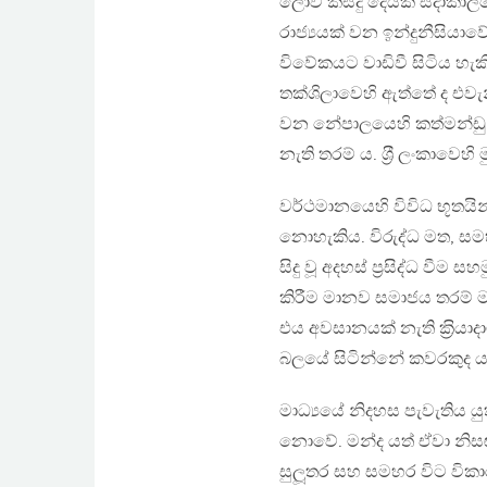
ලොව කිසිදු දෙයක් සදාකාලය
රාජ්‍යයක් වන ඉන්දුනීසියාව
විවේකයට වාඩිවී සිටිය හැ
තක්ශිලාවෙහි ඇත්තේ ද එවැන
වන නේපාලයෙහි කත්මන්ඩු
නැති තරම් ය. ශ‍්‍රී ලංකාවෙහ
වර්ථමානයෙහි විවිධ භූතයින් වි
නොහැකිය. විරුද්ධ මත, සමහ
සිදු වූ අදහස් ප‍්‍රසිද්ධ වී
කිරීම මානව සමාජය තරම් ම 
එය අවසානයක් නැති ක‍්‍රිය
බලයේ සිටින්නේ කවරකුද ය
මාධ්‍යයේ නිදහස පැවැතිය 
නොවේ. මන්ද යත් ඒවා නිසඟයෙ
සුලූතර සහ සමහර විට විකා