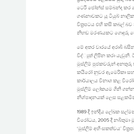
ටෙරි ජෝන්ස් සම්බන්ද කර ගත
ගණනාවකට යූ ටියුබ් නාලිකාවේ 
විත‍්‍රපටය එහි කසි කබල්
නිහඬ මරණයකට ගොදුරු වෙම
මේ අතර වාරයේ අරාබි බසින්
විද්්‍යුත් ලිපින කරා යැව
මුස්ලිම් පුජකවරුන් අනත
කයිරෝ නුවර ඇමෙරිකා සහ බ
කාර්යාලය විනාශ කළ විරෝධ
මුස්ලිම් ලෝකයම ගිනි ගන්න
නිශ්පාදනයක් ලෙස සළකමින
1989 දී ඉන්දීය ලේඛක සල්ම
විරෝධය, 2005 දී නබිතුමා 
‘මුස්ලිම් අහිංසකත්වය’ විත