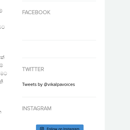
ූ
මේ
FACEBOOK
බවට
ක්
ම්
TWITTER
දහමට
ති
Tweets by @vikalpavoices
INSTAGRAM
න
Follow on Instagram