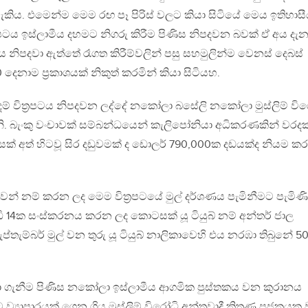
ැකිය. එමෙන්ම මෙම රඟ පෑ පිරිස් වලට කියා සිටියේ මෙය ඉතිහාස
ත‍්‍රපටය ඉස්ලාමීය දහමට නිගරු කිරීම පිණිස නිපදවන බවක් ඒ අය දැ
පටය නිපදවා ඇත්තේ රෑගත කිරීම්වලින් පසු සහමුලින්ම වෙනස් දෙබස්
දෙනාම ප‍්‍රකාශයක් නිකුත් කරමින් කියා සිටියහ.
ම් විත‍්‍රපටය නිපදවන ලද්දේ නකෝලා බසේලි නකෝලා මුස්ලිම් වි
ිනි. බැංකු වංචාවක් සම්බන්ධයෙන් කැලිපෝනියා අධිකරණකින් වරද
මසක් අත් හිටවූ සිර දඩුවමක් ද ඩොලර් 790,000ක දඩයක්ද නියම කර
ුවෙන් නම් කරන ලද මෙම විත‍්‍රපටයේ මුල් දර්ශණය පැමිනීමට පැමිණ
ඩි 14ක සංස්කරනය කරන ලද කොටසක් යූ ටියුබ් නම් අන්තර් ජාල
්තැම්බර් මුල් වන තුරු යූ ටියුබ් නාලිකාවෙහි එය නරඹා තිබුනේ 5
ය ලබා ගැනීම පිණිස නකෝලා ඉස්ලාමීය ආගමික පුස්තකය වන කුරානය
ු බවට ව්‍යාපාරයක් ගෙන ගිය මුස්ලිම් විරෝධි අන්තවාදී කිතුණු පූජකයක