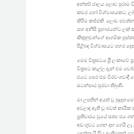
අන්තර් ජාලය ලොව පුරාම ව
කවර හෝ විශ්වාශයකට, ලබ්දි
කිරීම කජ්ජකි. ලොව පවත්න
සහ අනිසි ප‍්‍රහාරයන්ට ලක
කිතුනුවන්ගේ ආගමික පුස්
පිළිබඳ විශ්වාසයට පහර දෙ
මෙම විත‍්‍රපටය ශ‍්‍රී ලංකාව
විත‍්‍රපට කෑල්ල දැන් එම ව
එයට පෙර එම වීරවංශවාදී වෙ
සටන්පාඨ පුරවා තිබුණි.
මා උපතින් අයත් වු බුදුදහම
අවලාද ඇති වූ බවත් කායික ත
ප‍්‍රතිචාරය වූයේ සත්‍ය ජය
අඩංගූවට ගෙන දඟ ගෙයි ලෑ ය
දෙන්නැයි සිය බැතිමතුන් 