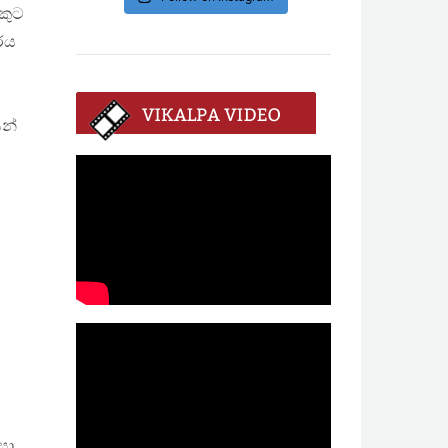
කුට
ාරය
න්
සා