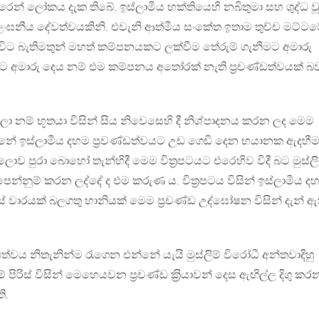
කෙරෙන් ලෝකය දැක තිබේ. ඉස්ලාමීය භක්තියෙහි නබිතුමා සහ ශුද්ධ ව
ඝනීය දේවත්වයකිනි. එවැනි ආත්මීය සංකේත ඉතාම තුච්ච මට්ට
ළ විට බැතිමතුන් මහත් කම්පනයකට ලක්වීම තේරුම් ගැනීමට අමාරු
මට අමාරු දෙය නම් එම කම්පනය අතෝරක් නැති ප‍්‍රචණ්ඩත්වයක් 
ා නම් භූතයා විසින් සිය නිවෙසෙහි දී නිශ්පාදනය කරන ලද මෙම
න්නේ ඉස්ලාමීය දහම ප‍්‍රචණ්ඩත්වයට උඩ ගෙඩි දෙන භයානක ඇදහීම
 පුරා බොහෝ තැන්හිදී මෙම විත‍්‍රපටයට එරෙහිව විදී බට මුස්ලි
ෙන්නුම් කරන ලද්දේ ද එම කරුණ ය. විත‍්‍රපටය විසින් ඉස්ලාමීය 
වාරයක් බලගතු හානියක් මෙම ප‍්‍රචණ්ඩ උද්ඝෝෂන විසින් දැන් ඇ
ණ්ඩත්වය නිතැනින්ම රැගෙන එන්නේ යැයි මුස්ලිම් විරෝධී අන්තවාදිහු
ම් පිරිස් විසින් මෙහෙයවන ප‍්‍රචණ්ඩ ක‍්‍රියාවන් දෙස ඇඟිල්ල දිගු කර
ි.