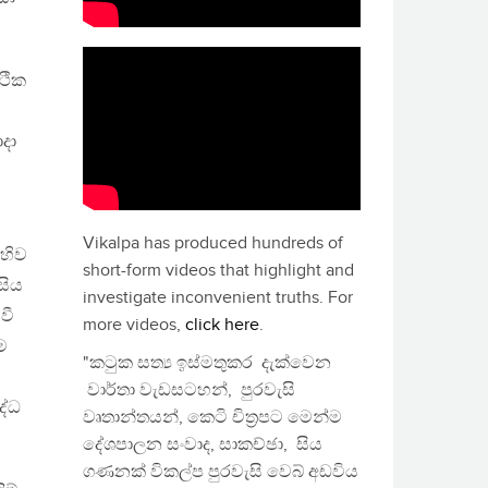
්ථික
දා
Vikalpa has produced hundreds of
ෙහිව
short-form videos that highlight and
සිය
investigate inconvenient truths. For
වී
more videos,
click here
.
ම
"කටුක සත්‍ය ඉස්මතුකර දැක්වෙන
වාර්තා වැඩසටහන්, පුරවැසි
ද්ධ
වෘතාන්තයන්, කෙටි චිත්‍රපට මෙන්ම
දේශපාලන සංවාද, සාකච්ඡා, සිය
ගණනක් විකල්ප පුරවැසි වෙබ් අඩවිය