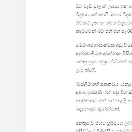
ඊට වැඩි මුදලක් උපයා ගත හ
විත‍්‍රපටයක් බවයි. මෙම වි
සිටියේ ද නැත. මෙම විත‍්‍ර
කැවීමෙන් බව එහි රඟ පෑ 60 
මෙම අපහාසාත්මක අඩු වියද
අන්තවාදී මත දරන්නකු විස
කරනු ලදුව ඔහුට විසි එක් 
ලැබ තිබේ.
‘මුස්ලිම් අහිංසකත්වය’ යන
අතලොස්සකි. ඉන් පසු විනා
නාලිකාවට එක් කරන ලදී. සැප
දෙනෙකුට අඩු පිරිසකි.
අනතුරුව එයට ප‍්‍රසිද්ධි
ප‍්‍රසිද්ධියේ පිළිස්සිය යුත