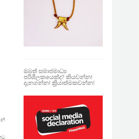
ඔබත් සමාජමාධ්‍ය
පරිශීලකයෙක්ද? කියවන්න!
දැනගන්න! ක්‍රියාත්මකවන්න!
යන්
සකට