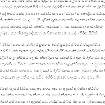
ෙහි ම සහ සෑම තැනක ම ශුද්ධ වූ වස්තුවක් ලෙස පැවත නැත. මුස්ල
ේ බෞද්ධ පුරාවස්තූන් පිරි බෝරෝ බුදූර්හි දහස් ගණනාවක් වන බුදු ප
කි දේ බවට පත්ව තිබෙනු ද පකිස්ථානයෙහි එවැනි ම බෞද්ධ නගරයක
ි තත්ත්වයක් බව ද මම සියැසින් දැක ඇත්තෙමි. අද අනාගමික රාජ්‍ය
 නුවර සමහර පැරණි බෙෘද්ධ ආරමයන්හි නොකෙරෙන ජාවාරමක්
ි මුස්ලිම් සහ කිතුණු දේවස්ථාන විනාශ කරන බෙෘද්ධ පිරිස් සිටිති.
සින් මෙවැනි මුග්ධ විත‍්‍රපට සෑදීමත් ප‍්‍රසිද්ධ කිරීමත් වැළැක්විය
ර විට එම අදහස් දැරු පුද්ගලයින්ගේ ජීවිතයෙන් වන්දි ගෙවීමට ප
ම සහමුලින් වැළැක්වීමට ලොව කිසිදු දිනෙක සමත් වී නැත. විරුද්ධ මත ප
පැරණි ය. විරුද්ධ මත ප‍්‍රකාශයට පත්වීම වැලැක්වීම ආරම්භ වුවහ
ාදාමයක් බවට පත්වෙයි. මන්ද යත් විරුද්ධ මතය යන්න අර්ථ දැක්වෙ
න කරුණ උඩ නිසා ය. එවිට ඉතිරි වන්නේ පාලක මතවාද පමණි.
යුත්තේ බලයේ සිටින සහ බහුතරය අදහන අදහස් ආරක්ෂා කිරීමට
න්ම ප‍්‍රකාශ වන නිසා ය. මාධ්‍යයේ නිදහස පැවැතිය යුත්තේ විරු
රයක් සේ පෙනෙන අදහස් පවා ආරක්ෂා කිරීම පිනිස ය. ඉතිහාසය 