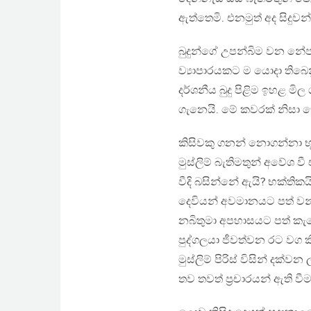
ඇත්තෙමි. එනමුත් අද සිදුවන
බුදුන්ගේ උපන්බිම වන නේපා
ව්‍යාපාරයකට ම යොදා තිබ
දර්ශනීය බුදු පිළිම ඉහළ මි
ගැනෙයි. මේ කවරක් නිසා 
කිසිවකු ගනන් නොගන්නා භූත
මුස්ලිම් බැතිමතුන් අවේශ ව
වීදි බසින්නේ ඇයි? භක්තිකයි
දෙවියන් අවමානයට පත් වන්න
නබිතුමා අපහාසයට පත් කැ
පුද්ගලයා ජීවත්වන රට වග ක
මුස්ලිම් පිරිස් විසින් දක
තව තවත් ප‍්‍රචාරයන් ඇති වීම