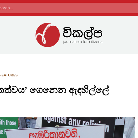
rch
FEATURES
ිංසකත්වය’ ගෙනෙන ඇදහිල්ලේ