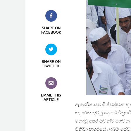
SHARE ON
FACEBOOK
SHARE ON
TWITTER
EMAIL THIS
ARTICLE
ඇමෙරිකාවෙහි ජීවත්වන භූ
කැරෙන තුට්ටු දෙකේ විත‍්‍රප
නොවූ අතර ඔවුන්ට ගෙවන ල
ජිනීවා නගරයේ ලාබම සේවාව