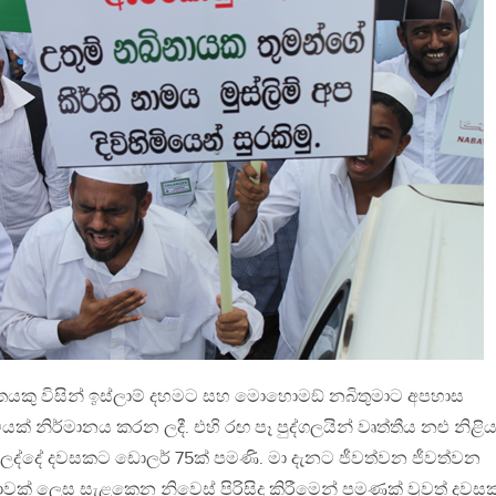
තයකු විසින් ඉස්ලාම් දහමට සහ මොහොමඞ් නබිතුමාට අපහාස
ටියක් නිර්මානය කරන ලදී. එහි රඟ පෑ පුද්ගලයින් වෘත්තීය නළු නිළි
ද්දේ දවසකට ඩොලර් 75ක් පමණි. මා දැනට ජීවත්වන ජීවත්වන
ක් ලෙස සැළකෙන නිවෙස් පිරිසිදු කිරීමෙන් පමණක් වුවත් දව