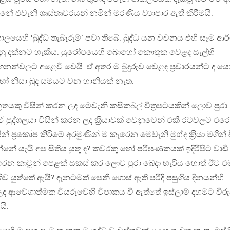
්නේ එවැනි ශෘස්තෘවරයන් නමින් මරණිය ව්‍යාපාර ඇති කිරීමයි.
ලයෙහි ‘බුද්ධ තැබෑරුම්’ පවා තිබේ. බුද්ධ යන වචනය එහි සෑම ආර
ෙනු දක්නට හැකිය. යුරෝපයෙහි බොහෝ කෞතුක වෙළද සැල්හි
ල ගනන්වලට අළෙවි වෙයි. ඒ අතර ම බුදුරුව වෙළද ප‍්‍රචාරයන්ට ද යො
හෝ නිසා බුද සමයට වන හානියක් නැත.
යකු විසින් කරන ලද මෙවැනි කසිකබල් විත‍්‍රපටයකින් ලොව පුරා
ී ඒ පුද්ගලයා විසින් කරන ලද ක‍්‍රියාවක් වෙනුවෙන් එකී රටවලට එර
න් ප‍්‍රකෝප කිරිමේ අරමුණින් ම කැරෙන මෙවැනි මුග්ද ක‍්‍රියා මගින් 
ේ යැයි අප සිතිය යුතු ද? කවරකු හෝ පරිඝණකයක් ඉදිරිපිට වාඩි 
රෙන කාටූන් පෙළක් සකස් කර ලොව පුරා බෙදා හැරිය හොත් ඊට එ
ිව යුත්තේ ඇයි? දැනටමත් පෙනී ගොස් ඇති පරිදි පසුගිය දිනයන්හි
්වන ලද ආවේගාත්මක වියරුවෙහි විපාකය වී ඇත්තේ ඉස්ලාම් දහමට විරු
යි.