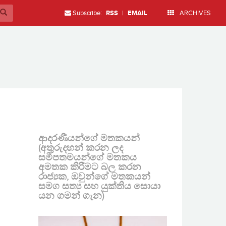
Subscribe:
RSS
|
EMAIL
ARCHIVES
ආදරණීයන්ගේ මතකයන්
(අතුරුදහන් කරන ලද
සමීපතමයන්ගේ මතකය
අමතක කිරීමට බල කරන
රාජ්‍යක, ඔවුන්ගේ මතකයන්
සමග සත්‍ය සහ යුක්තිය සොයා
යන ගමන් ගැන)