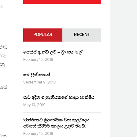
ීය
න
POPULAR
RECENT
රෝධී
සෙක්ස් ඇන්ඩ් ලව් – බ්‍රා සහ ‘ලේ’
කරු
February 15, 2016
නු
සම ලිංගිකයෝ
September 9, 2013
ියේ
පෑඩ් අඳින ගැහැනියකගේ හෘදය සාක්ෂිය
0
May 10, 2019
‘රහසිගතව ක්‍රියාත්මක වන කුලවාදය
අවසන් කිරීමට කාලය උදාවී තිබේ.’
February 15, 2016
ු වන