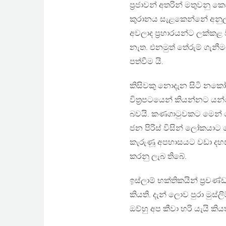
ප‍්‍රජාවන් අතරින් මතුවනු 
කුරානය සැළකෙන්නේ අනුලං
අවලාද ප‍්‍රහාරයන්ට ලක්ක
නැත. එනමුත් තේරුම් ගැනී
පත්වීම යි.
කිසිවකු නොදැන සිටි නකෝල
විත‍්‍රපටයෙන් කියන්නට ය
බවයි. කණගාටුවකට මෙන් ලොව
ජන පිරිස් විසින් ලෝකයාට ප
කැරුණූ අපහාසයට වඩා දහස් 
කරනු ලැබ තිබේ.
ඉස්ලාම් භක්තිකයින් ප‍්‍රච
කියති. දැන් ලොව පුරා මුස්ලි
ඔව්හු අප කීවා හරි යැයි කියත