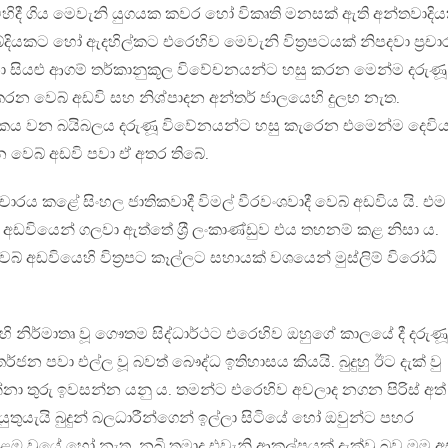
ිහිදී ගිය මෙවැනි යුගයක කවර හෝ විකෘති මනසක් ඇති අන්තවාදිය
යකට හෝ ඇදහිල්කට එරෙහිව මෙවැනි විත‍්‍රපටයක් නිපදවා ප‍්‍රච
ා සියළු ආගම් තර්කානුකූල විවේචනයන්ට හසු කරන මෙන්ම දරුණූ
් කරන වෙබ් අඩවි සහ නිශ්පාදන අන්තර් ජාලයෙහි දුලභ නැත.
තකය වන බයිබලය දරුණූ විවේනයන්ට හසු කැරෙන එමෙන්ම දෙවිය
න වෙබ් අඩවි පවා ඒ අතර තිබේ.
ේ ප‍්‍රචාරය කළේ සිංහල ජාතිකවාදී විමල් වීරවංශවාදී වෙබ් අඩවිය යි. එම
ෙබ් අඩවියෙන් ගලවා ඇත්තේ ශ‍්‍රී ලංකාණ්ඩුව එය තහනම් කළ නිසා ය.
බ් අඩවියෙහි විත‍්‍රපට කෑල්ලට සහායක් වශයෙන් මුස්ලිම් විරෝධි
ෙහි නිර්මාතෘ වූ ගෞතම සිද්ධාර්ථට එරෙහිව ඔහුගේ කාලයේ දී දරුණූ
ර්ජන පවා එල්ල වූ බවත් බෞද්ධ ඉතිහාසය කියයි. බුදුහු ඊට දැක් වු
 ගන්නා තුරු ඉවසන්න යනු ය. තමන්ට එරෙහිව අවලාද නගන පිරිස් අත්
ුතුයැයි බුදුන් බලධාරීන්ගෙන් ඉල්ලා සිටියේ හෝ ඔවුන්ට පහර
පෙළඹ වූයේ හෝ නැත. නබි තුමාද එවැනි ආකල්පයක් දැක්වූ බව මම අ