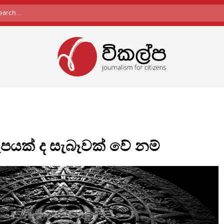
rch
පයක් ද සැබෑවක් වේ නම්