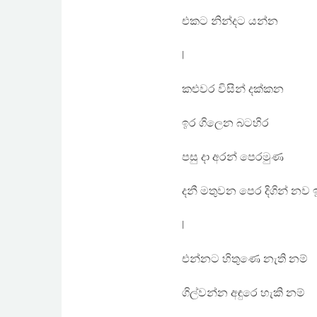
එකට නින්දට යන්න
|
කළුවර විසින් දක්කන
ඉර ගිලෙන බටහිර
පසු දා අරන් පෙරමුණ
දනී මතුවන පෙර දිගින් නව 
|
එන්නට හිතුණෙ නැති නම්
ගිල්වන්න අඳුරෙ හැකි නම්