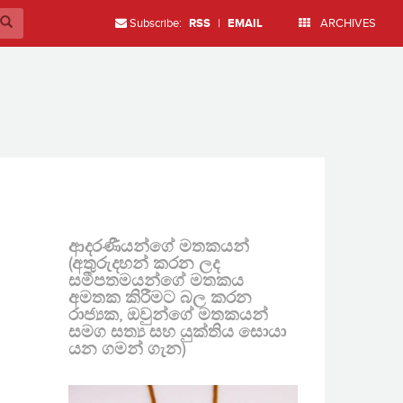
Subscribe:
RSS
|
EMAIL
ARCHIVES
ආදරණීයන්ගේ මතකයන්
(අතුරුදහන් කරන ලද
සමීපතමයන්ගේ මතකය
අමතක කිරීමට බල කරන
රාජ්‍යක, ඔවුන්ගේ මතකයන්
සමග සත්‍ය සහ යුක්තිය සොයා
යන ගමන් ගැන)