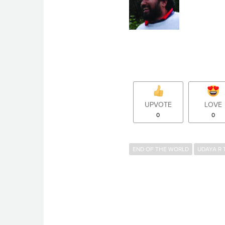
UPVOTE
LOVE
0
0
END OF THE WORLD
UDAYA R