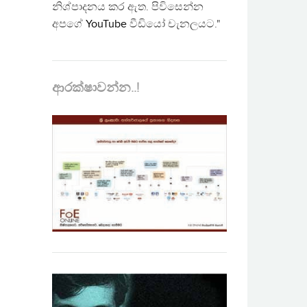
නිශ්පාදනය කර ඇත. පිවිසෙන්න
අපගේ
YouTube
වීඩියෝ චැනලයට."
ආරක්ෂාවන්න..!