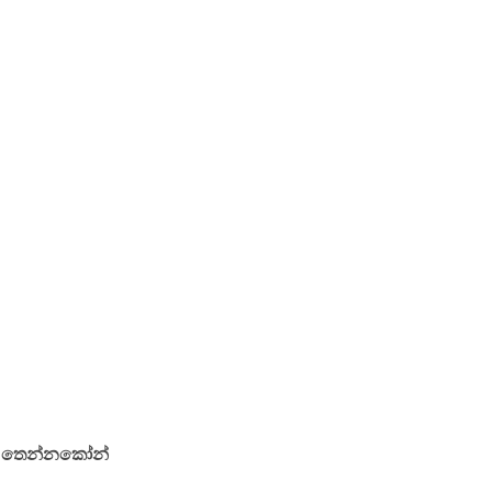
. තෙන්නකෝන්