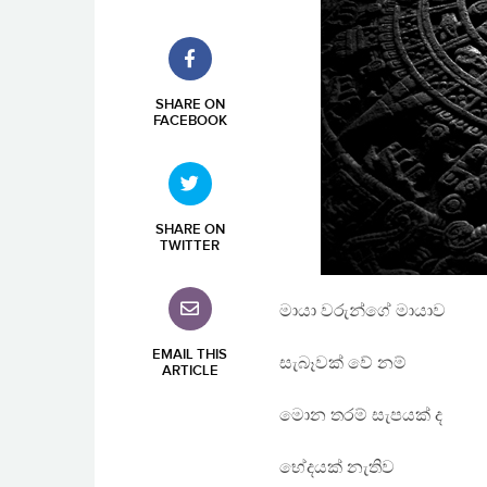
SHARE ON
FACEBOOK
SHARE ON
TWITTER
මායා වරුන්ගේ මායාව
EMAIL THIS
සැබෑවක් වේ නම්
ARTICLE
මොන තරම් සැපයක් ද
භේදයක් නැතිව