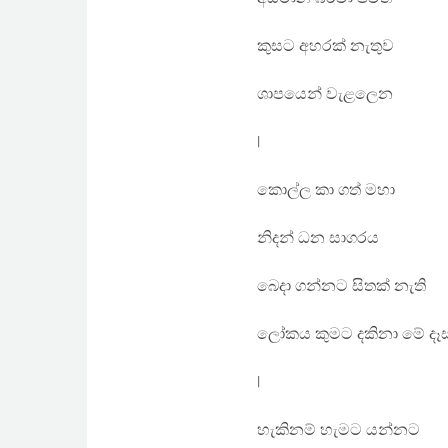
කුසට අහරක් නැතුව
ශාපයෙන් වැළලෙන
|
කොල්ල කා ගත් මහා
නිදන් ධන සාගරය
බෙදා ගන්නට සිතක් නැති
ලෝකය කුමට දකිනා මේ දෑ
|
හැකිනම් හැමට යන්නට