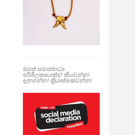
ඔබත් සමාජමාධ්‍ය
පරිශීලකයෙක්ද? කියවන්න!
දැනගන්න! ක්‍රියාත්මකවන්න!