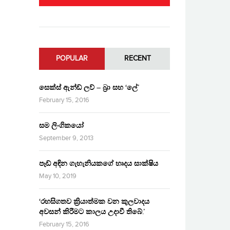
POPULAR
RECENT
සෙක්ස් ඇන්ඩ් ලව් – බ්‍රා සහ ‘ලේ’
February 15, 2016
සම ලිංගිකයෝ
September 9, 2013
පෑඩ් අඳින ගැහැනියකගේ හෘදය සාක්ෂිය
May 10, 2019
‘රහසිගතව ක්‍රියාත්මක වන කුලවාදය
අවසන් කිරීමට කාලය උදාවී තිබේ.’
February 15, 2016