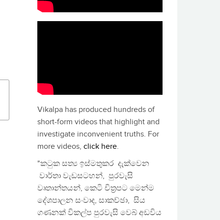
Vikalpa has produced hundreds of
short-form videos that highlight and
investigate inconvenient truths. For
more videos,
click here
.
"කටුක සත්‍ය ඉස්මතුකර දැක්වෙන
වාර්තා වැඩසටහන්, පුරවැසි
වෘතාන්තයන්, කෙටි චිත්‍රපට මෙන්ම
දේශපාලන සංවාද, සාකච්ඡා, සිය
ගණනක් විකල්ප පුරවැසි වෙබ් අඩවිය