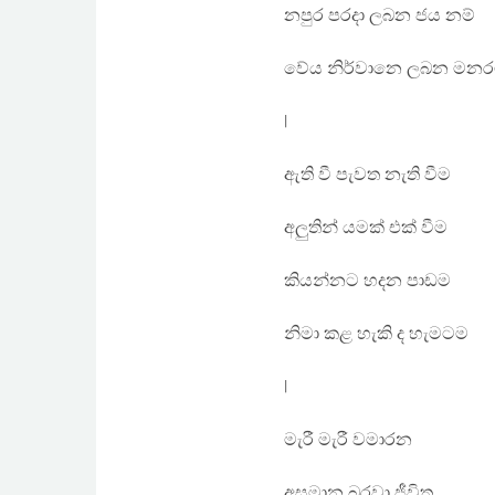
නපුර පරදා ලබන ජය නම්
වේය නිර්වානෙ ලබන මනර
|
ඇති වී පැවත නැති වීම
අලුතින් යමක් එක් වීම
කියන්නට හදන පාඩම
නිමා කළ හැකි ද හැමටම
|
මැරී මැරී වමාරන
අසමාන බරවා ජීවිත