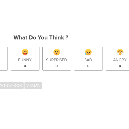
What Do You Think ?
FUNNY
SURPRISED
SAD
ANGRY
0
0
0
0
 THENNAKOON
VIKALPA