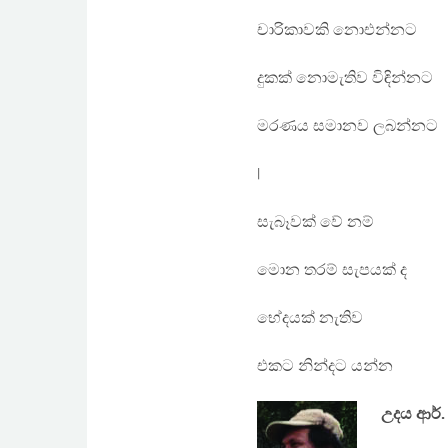
චාරිකාවකි නොඑන්නට
දුකක් නොමැතිව විඳින්නට
මරණය සමානව ලබන්නට
|
සැබෑවක් වේ නම්
මොන තරම් සැපයක් ද
භේදයක් නැතිව
එකට නින්දට යන්න
උදය ආර්