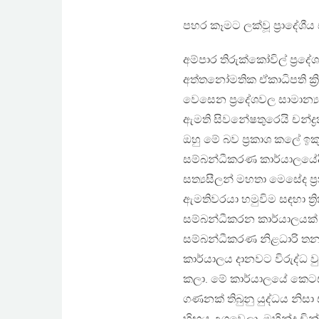
පහර කෑමට ලක්වූ ප්‍රාදේශීය 
අම්පාර තිරුක්කෝවිල් ප්‍
අත්තනෝමතික ඒකාධිපති ක්‍රි
වෙසෙන ප්‍රදේශවල සාමාන්‍ය
ඇමති සිවනේෂතුරෙයි චන්ද්‍ර
ඔහු මේ බව ප්‍රකාශ කලේ ඉ
සම්බන්ධීකරණ කාර්යාලයේදි ප
සත්‍යසීලන් මහතා මෙසේද ප්
ඇමතිවරයා හමුවිම සඳහා ත්‍
සම්බන්ධීකරන කාර්යාලයක්
සම්බන්ධීකරණ නිළධාරි තන
කාර්යාලය දානවට විරුද්ධ
කලා. මේ කාර්යාලයේ කෙටසක
ගණනක් තිබුනු යුද්ධය නිසා 