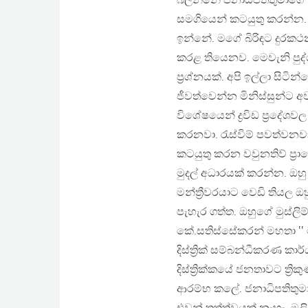
බලන්නේ ජනාධිපතිතුමාගේ 
සමගියෙන් කටයුතු කරන්න. 
ඉන්නේ. මගේ බිරිඳට දුරක
කරළ තියෙනව. මෙවැනි පුද්
ප්‍රශ්නයක්. අපි ඉල්ලා සි
ජීවත්වෙන්න මිනිස්සුන්ට අව
විශේෂයෙන් ද්‍රවිඩ ප්‍රදේශ
කරනවා. රැස්විම් පවත්වනවා
කටයුතු කරන වවුනතිව් ප්‍
මුදල් අධාරයක් කරන්න. 
මන්ත්‍රීවරයාට වෙඩි තියල ඔ
පැහැර ගත්ත. ඔහුගේ මුස්ලිම
කේ.සතිස්සේකරන් මහතා ‛‛
දිස්ත්‍රික් සම්බන්ධීකරණ 
දිස්ත්‍රික්කයේ ජනතාවට ත්‍
ආරම්භ කලේ. ජනාධිපතිතුමා