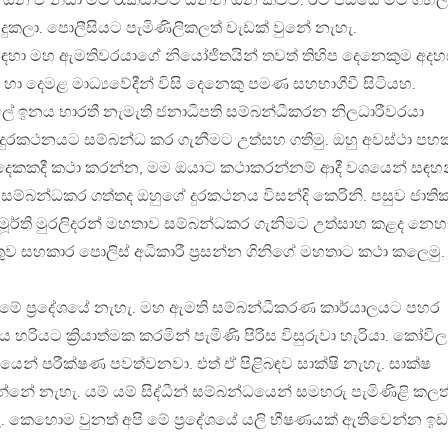
න ඒ නිසා මට රැකියාවට යන්න ඕන කිව්ව. ඊට පස්සේ මට ගහල
දුකලා. පොලීසියට පැමිණිලිකලත් වැඩක් වුනේ නැහැ.
 සඳහා මහ ඇමතිවරයාගේ නියෝජිතයින් තවත් තිහිප දෙනෙකුම අදහ
ල හා දෙමළ මාධ්‍යවේදීන් විසි දෙනෙකු පමණ සහභාගීවී සිටියහ.
ේ ඉනය භාරතී නැමැති ජනාධිපති සම්බන්ධීකරන නිලධාරීවරයා
දුරකථනයට සම්බන්ධ කර ගැනීමට උත්සහ ගතිමු. ඔහු අවස්ථා පහක
දෙකකදී කථා කරන්න, මම ඔයාට කථාකරන්නම් ආදී වශයෙන් සඳහ
 සම්බන්ධකර ගත්තද ඔහුගේ දුරකථනය විසන්දි කෙරිනි. පසුව ජාති
ගමූර්ති මුරලිදරන් මහතාව සම්බන්ධකර ගැනිමට උත්සාහ කළද නෙහ
ව සහකාර පොලිස් අධිකාරී ප්‍රසන්න ගිනිගේ මහතාට කථා කලෙමු.
 මේ ප්‍රදේශයේ නැහැ. මහ ඇමති සම්බන්ධීකරණ කාර්යාලයට පහර
හරියට ක්‍රියාත්මක කරමින් පැමිණි පිරිස විසුරුවා හැරියා. කෝවිල
ධයෙන් පරීක්ෂණ පවත්වනවා. එත් ඒ පිළිබඳව සාක්ෂි නැහැ. සාක්ෂ
ෙන්නේ නැහැ. යම් යම් සිද්ධීන් සම්බන්ධයෙන් සමහරු පැමිණිළි කලත
. කෙහොම වුනත් අපි මේ ප්‍රදේශයේ යලි භීෂණයක් ඇතිවෙන්න ඉඩ