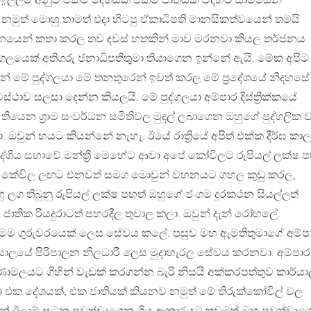
ඉල්ලීම අනුව එකම දේශයක් එකම ජාතියක් විදිහට සාමයෙන්
නමුත් මොහු තාමත් එදා හිටපු ඒකාධිපති මානසිකත්වයෙන් තමයි
ථනයෙන් කතා කරල තව දවස් හතකින් මාව මරනවා කියල තර්ජනය
ගලයෙක් අතිගරු ජනාධිපතිතුමා තියාගෙන ඉන්නේ ඇයි. මේක අපිට
ටින්නේ මේ පුද්ගලයා මේ තනතුරෙන් ඉවත් කරල මේ ප්‍රදේශයේ නිදහසේ
ස්ථාව සලසා දෙන්න කියලයි. මේ පුද්ගලයා අම්පාර දිස්ත්‍රික්කයේ
වල තියෙන ග්‍රාම සංවර්ධන සමිතිවල මුදල් ලබාගෙන ඔහුගේ පුද්ගලික 
. ඔවුන් භයට කියන්නේ නැහැ. ඊයේ රාත්‍රියේ අපිත් එක්ක දීර්ඝ කා
රාදේශිය සභාවේ මන්ත්‍රී මෙහේට ආවා අපේ කෝවිලට රුපියල් ලක්ෂ
ඔහු කේවිල ලඟට එනවත් සමග මොවුන් වහනයට ගහල කුඩු කරල,
හු ලග තිබුනු රුපියල් ලක්ෂ පහත් ඔහුගේ ජංගම දුරකථන සියල්ලත්
් ජාතික රියදුරාටත් පහරදීල තුවාල කලා. ඔවුන් දැන් රෝහලේ.
 මම ගුරුවරයෙක් ලෙස සේවය කලේ. පසුව මහ ඇමතිතුමාගේ අම්ප
කාර්යාලයේ පිරිපාලන නිලධාරී ලෙස මුදාහැරල සේවය කරනවා. අම්පාර
රිකුණාමලයට ගිහින් වැඩක් කරගන්න බැරි නිසයි අක්කරපත්තුව කාර්ය
 එක දේශයක්, එක ජාතියක් කියනව නමුත් මේ තිරුක්කෝවිල් වල