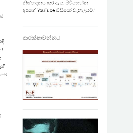
නිශ්පාදනය කර ඇත. පිවිසෙන්න
අපගේ
YouTube
වීඩියෝ චැනලයට."
ස්
ආරක්ෂාවන්න..!
දී
න්
ක
ැකි
 මේ
්