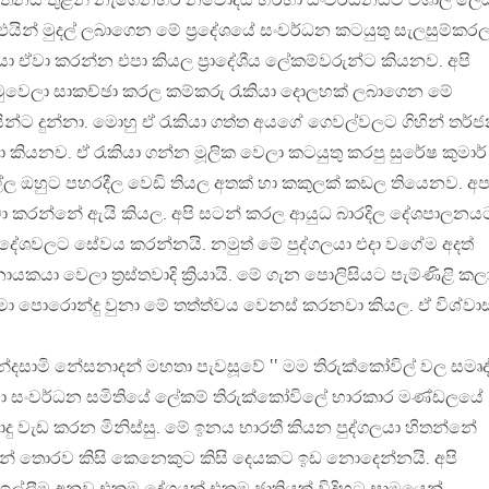
 චින්තනය තුළින් නැගෙනහිර නවෝදය හරහා සංවර්ධනයට විශාල ලෙ
එයින් මුදල් ලබාගෙන මේ ප්‍රදේශයේ සංවර්ධන කටයුතු සැලසුම්කර
යා ඒවා කරන්න එපා කියල ප්‍රාදේශීය ලේකම්වරුන්ට කියනව. අපි
ුවෙලා සාකච්ඡා කරල කම්කරු රැකියා දොලහක් ලබාගෙන මේ
මයින්ට දුන්නා. මොහු ඒ රැකියා ගත්ත අයගේ ගෙවල්වලට ගිහින් තර්
කියනව. ඒ රැකියා ගන්න මූලික වෙලා කටයුතු කරපු සුරේෂ කුමාර්
ල්ල ඔහුට පහරදීල වෙඩි තියල අතක් හා කකුලක් කඩල තියෙනව. අ
ා කරන්නේ ඇයි කියල. අපි සටන් කරල ආයුධ බාරදිල දේශපාලනය
දේශවලට සේවය කරන්නයි. නමුත් මේ පුද්ගලයා එදා වගේම අදත්
යා වෙලා ත්‍රස්තවාදි ක්‍රියායි. මේ ගැන පොලිසියට පැම්ණිළි කලා
තුමා පොරොන්දු වුනා මේ තත්ත්වය වෙනස් කරනවා කියල. ඒ විශ්ව
කන්දසාමි නේසනාදන් මහතා පැවසූවේ ‛‛ මම තිරුක්කෝවිල් වල සමෘද්
රමා සංවර්ධන සමිතියේ ලේකම් තිරුක්කෝවිලේ භාරකාර මණ්ඩලයේ
දු වැඩ කරන මිනිස්සු. මේ ඉනය භාරතී කියන පුද්ගලයා හිතන්නේ
ෙන් තොරව කිසි කෙනෙකුට කිසි දෙයකට ඉඩ නොදෙන්නයි. අපි