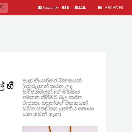
Subscribe:
RSS
|
EMAIL
ARCHIVES
ආදරණීයන්ගේ මතකයන්
් හී
(අතුරුදහන් කරන ලද
සමීපතමයන්ගේ මතකය
අමතක කිරීමට බල කරන
රාජ්‍යක, ඔවුන්ගේ මතකයන්
සමග සත්‍ය සහ යුක්තිය සොයා
යන ගමන් ගැන)