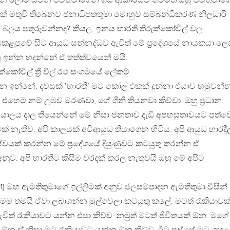
ුලින් ඊලාම් සටන පවත්වාගෙන ගිය ආකාරයට තවමත් ඔහු පවත්වා
් මතුවී තිබෙනව ජනාධිපතතුමා මොහුව සම්බන්ධීකරණ නිලධාරී
ලය පතුරුවන්නද? කියල. ඉනය භාරතී තිරුක්කෝවිල් වල
කළපුවේ සිට ආයුධ සන්නද්ධව ඇවිත් මේ ප්‍රදේශයේ නායකයා ලෙ
ු ඉන්න හදන්නේ ඒ තත්ත්වයෙන් මයි.
ක්කෝවිල් ත්‍රී විල් රථ සංගමයේ ලේකම්
න ඉන්නේ. දවසක් ‛භාරතී’ මට කෝල් එකක් දුන්නා එයාව හමුවන්
 එහෙම නම් උඹව මරණවා, ගේ ගිනි තියනවා කිව්වා. ඔහු ප්‍රධාන
ර්යාලය දාල තියෙන්නේ මේ නිසා ජනතාව දැඩි අපහසුතාවයට පත්ව
 නැතිව. අපි කාලයක් අවිආයුධ තියාගෙන හිටිය. අපි ආයුධ භාරදී
වයක් කරන්න මේ ප්‍රදේශයේ දියුණුවට කටයුතු කරන්න ඒ
නුව. අපි භාරතීට කිසිම වරදක් කරල නැතුවයි ඔහු මේ අපිට
31) මහ ඇමතිතුමාගේ ඉල්ලිමක් අනුව ජලසම්පාදන ඇමතිතුමා විසින්
්නා.මම තමයි ඒවා ලබාගන්න මුල්වෙලා කටයුතු කලේ. මටත් රැකියාවක
විත් රැකියාවට යන්න එපා කිව්ව. නමුත් මටත් ජීවීතයක් ඕන. මගේ