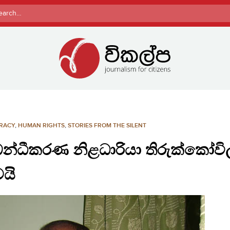
rch
RACY
,
HUMAN RIGHTS
,
STORIES FROM THE SILENT
බන්ධීකරණ නිළධාරියා තිරුක්කෝවිල
යි