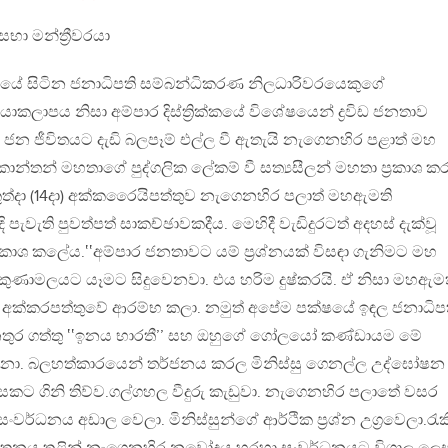
සභා මන්ත්‍රීවරයා
රදේශයේ සිටින ජනාධිපති සම්බන්ධිකරණ නිලධාරිවරයෙකුගේ
යාකලාපය නිසා අම්පාර දිස්ත්‍රික්කයේ විශේෂයෙන් ද්‍රවිඩ ජනතාව
 ජන ජීවිතයට දැඩි බලපෑම් එල්ල වී ඇතැයි නැගෙනහිර පළාත් මහ
කාන්තන් මහතාගේ පුද්ගලික ලේකම් වී සත්‍යසීලන් මහතා ප්‍රකාශ කර
කුත්දා (14දා) අක්කරෛයිපත්තුව නැගෙනහිර පලාත් මහඇමති
ැවැති පුවත්පත් සාකච්ඡාවකදීය. මෙහිදී වැඩිදුරටත් අදහස් දැක්වූ
‍රකාශ කලේය.‛‛අම්පාර ජනතාවට යම් ප්‍රශ්නයක් විසඳා ගැනිමට මහ
රිකුණාමලයට යෑමට සිදුවෙනවා. එය හරිම දුෂ්කරයි. ඒ නිසා මහඇම
 අක්කරපත්තුවේ ආරම්භ කලා. නමුත් අපේම පක්ෂයේ ඉඳල ජනාධිප
තුර ගත්තු ‛‛ඉනය භාරතී’’ සහ ඔහුගේ ගෝලයෝ කණ්ඩායම මේ
 වුනා. බලහත්කාරයෙන් තර්ජනය කරල මිනිස්සු ගෙනල්ල උද්ඝෝෂන
ට ගිනි තිව්ව.ගල්ගහල වීදුරු කැඩුවා. නැගෙනහිර පලාතේ වසර
සංවර්ධනය අඩාල වෙලා. මිනිස්සුන්ගේ ආර්ථික ප්‍රශ්න උග්‍රවෙලා.රැක