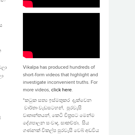
ගෙන
ස
න
Vikalpa has produced hundreds of
ෙලා
short-form videos that highlight and
ලා
investigate inconvenient truths. For
more videos,
click here
.
"කටුක සත්‍ය ඉස්මතුකර දැක්වෙන
වාර්තා වැඩසටහන්, පුරවැසි
වෘතාන්තයන්, කෙටි චිත්‍රපට මෙන්ම
්
දේශපාලන සංවාද, සාකච්ඡා, සිය
ගණනක් විකල්ප පුරවැසි වෙබ් අඩවිය