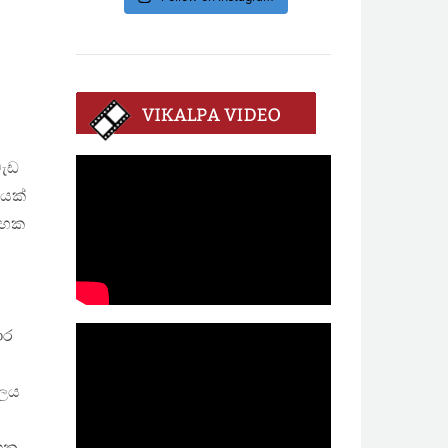
වැඩ
ලයක්
 පහක
ාර
ාලය