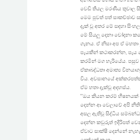
අනාගතය ගොඩ නඟා ගන්න ඕ
වෙඩි තියල මරණීය තුවාල සි
මෙම පුවත් පත් සාකච්ඡාව
දැක් වූ අතර මේ සඳහා සිංහ
මේ සියලු දෙනා චෝදනා කල
ගැනය. ඒ නිසා අප ඒ මහතා 
පැයකින් කථාකරන්න, පැය 
කරමින් මග හැරියේය. පසුව
ඒකාබද්ධතා අමාත්‍ය විනයා
විය. අවසානයේ අක්කරපත්තු
ඒම හතා දැක්වූ අදහස්ය.
‛‛ඔය කියන කරම් භීෂනයක්
දෙන්න ආ වෙලාවේ අපි නීතිය 
අසල ඇතිවූ සිද්ධිය සම්බන්
දෙන්න කවුරුත් ඉදිරිපත් ව
ඒවාට සාක්ෂි දෙන්නේ නැහැ