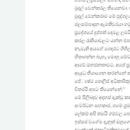
හිඟය උග්‍රවෙලා. මහින්ද
මුදල් වෙන්කරල තියෙනවා. 
මුදල් වෙන්කරාම මේ පුද්ගල
ජලසම්පාදන ඇමතිවරයා හම
ප්‍රදේශයේ දුප්පත් දෙමළ ල
කරල රැකියාවලට යන්න එපා 
නැමැති අයගේ ගෙදරට ගිහි
හිතාගන්න බැහැ මොහු මේව
ආවේ මහජනතාවට, අපේ ප්‍ර
ආයුධ තියාගෙන කරන්නේ නායක
ජේ්‍යෂ්ඨ පොලිස් අධිකාරී
විතරයි අපට තියෙන්නේ.’’
මේ පිලිබඳව අදහස් දැක්වූ 
සංවර්ධන සහකාර, ගමේ ග්‍
ලේකම්.අපි තමයි ගම්වල පො
ඉස්සර වගේම දැනුත් ඔහුග