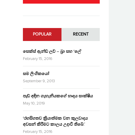
POPULAR
RECENT
සෙක්ස් ඇන්ඩ් ලව් – බ්‍රා සහ ‘ලේ’
February 15, 2016
සම ලිංගිකයෝ
September 9, 2013
පෑඩ් අඳින ගැහැනියකගේ හෘදය සාක්ෂිය
May 10, 2019
‘රහසිගතව ක්‍රියාත්මක වන කුලවාදය
අවසන් කිරීමට කාලය උදාවී තිබේ.’
February 15, 2016