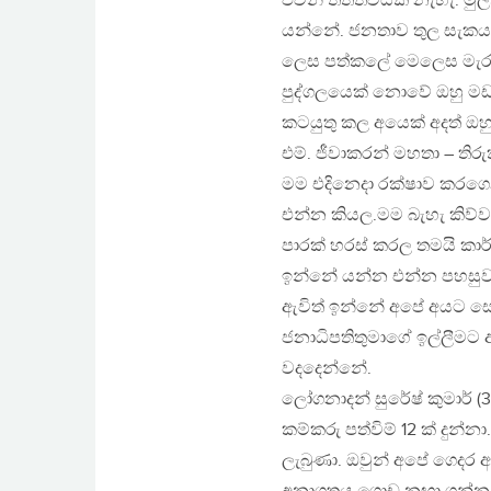
එවන් තත්ත්වයක් නැහැ. ම
යන්නේ. ජනතාව තුල සැකයක
ලෙස පත්කලේ මෙලෙස මැර බ
පුද්ගලයෙක් නොවේ ඔහු මඩ
කටයුතු කල අයෙක් අදත් ඔහ
එම්. ජීවාකරන් මහතා – තිරු
මම එදිනෙදා රක්ෂාව කරගෙ
එන්න කියල.මම බැහැ කිව්ව
පාරක් හරස් කරල තමයි කා
ඉන්නේ යන්න එන්න පහසුවක්
ඇවිත් ඉන්නේ අපේ අයට සේ
ජනාධිපතිතුමාගේ ඉල්ලීමට අ
වදදෙන්නේ.
ලෝගනාදන් සුරේෂ් කුමාර් (
කම්කරු පත්විම් 12 ක් දුන
ලැබුණා. ඔවුන් අපේ ගෙදර ඇ