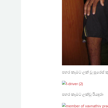
පහර කෑමට ලක් වූ සුරෙස් කු
පහර කෑමට ලක්වු රියදුරා