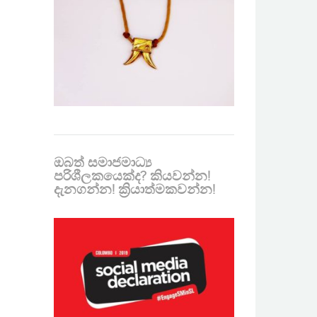
ඔබත් සමාජමාධ්‍ය
පරිශීලකයෙක්ද? කියවන්න!
දැනගන්න! ක්‍රියාත්මකවන්න!