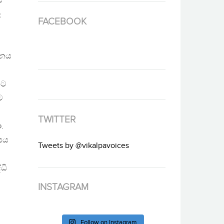
ස
ල
FACEBOOK
ජනය
පට
ට
TWITTER
.
ාසය
Tweets by @vikalpavoices
ධි
INSTAGRAM
Follow on Instagram