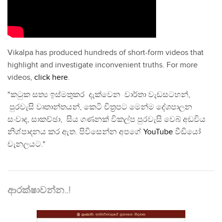
Vikalpa has produced hundreds of short-form videos that
highlight and investigate inconvenient truths. For more
videos,
click here
.
"කටුක සත්‍ය ඉස්මතුකර දැක්වෙන වාර්තා වැඩසටහන්,
පුරවැසි වෘතාන්තයන්, කෙටි චිත්‍රපට මෙන්ම දේශපාලන
සංවාද, සාකච්ඡා, සිය ගණනක් විකල්ප පුරවැසි වෙබ් අඩවිය
නිශ්පාදනය කර ඇත. පිවිසෙන්න අපගේ
YouTube
වීඩියෝ
චැනලයට."
ආරක්ෂාවන්න..!