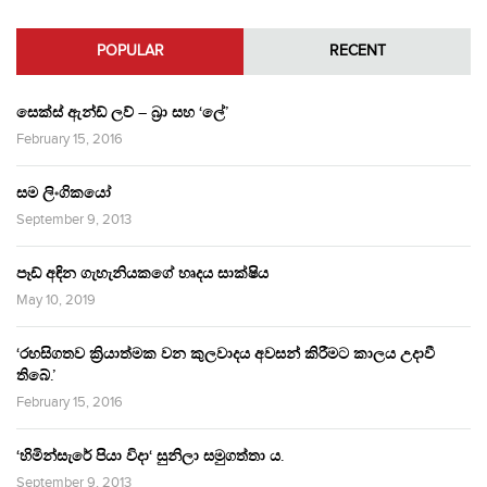
POPULAR
RECENT
සෙක්ස් ඇන්ඩ් ලව් – බ්‍රා සහ ‘ලේ’
February 15, 2016
සම ලිංගිකයෝ
September 9, 2013
පෑඩ් අඳින ගැහැනියකගේ හෘදය සාක්ෂිය
May 10, 2019
‘රහසිගතව ක්‍රියාත්මක වන කුලවාදය අවසන් කිරීමට කාලය උදාවී
තිබේ.’
February 15, 2016
‘හිමින්සැරේ පියා විදා‘ සුනිලා සමුගත්තා ය.
September 9, 2013