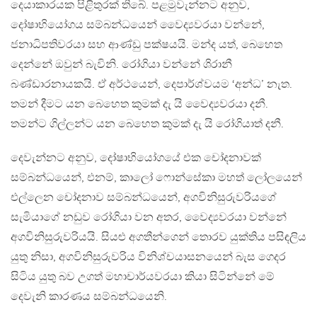
දෙයාකාරයක පිළිතුරක් තිබේ. පළමුවැන්නට අනුව,
දෝෂාභියෝගය සම්බන්ධයෙන් වෛද්‍යවරයා වන්නේ,
ජනාධිපතිවරයා සහ ආණ්ඩු පක්ෂයයි. මන්ද යත්, බෙහෙත
දෙන්නේ ඔවුන් බැවිනි. රෝගියා වන්නේ ශිරානී
බණ්ඩාරනායකයි. ඒ අර්ථයෙන්, දෙපාර්ශ්වයම ‘අන්ධ’ නැත.
තමන් දීමට යන බෙහෙත කුමක් දැ යි වෛද්‍යවරයා දනී.
තමන්ට ගිල්ලන්ට යන බෙහෙත කුමක් දැ යි රෝගියාත් දනී.
දෙවැන්නට අනුව, දෝෂාභියෝගයේ එක චෝදනාවක්
සම්බන්ධයෙන්, එනම්, කාලෝ ෆොන්සේකා මහත් ලෝලයෙන්
එල්ලෙන චෝදනාව සම්බන්ධයෙන්, අගවිනිසුරුවරියගේ
සැමියාගේ නඩුව රෝගියා වන අතර, වෛද්‍යවරයා වන්නේ
අගවිනිසුරුවරියයි. සියළු අගතීන්ගෙන් තොරව යුක්තිය පසිඳලිය
යුතු නිසා, අගවිනිසුරුවරිය විනිශ්චයාසනයෙන් බැස ගෙදර
සිටිය යුතු බව උගත් මහාචාර්යවරයා කියා සිටින්නේ මේ
දෙවැනි කාරණය සම්බන්ධයෙනි.