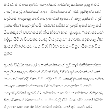
මරණ මංචකය දක්වා දෛනිකව නඩත්තු කරගත යුතු බවට
ගලේ කෙටූ නියමයක් නැත. විශේෂයෙන්, එහි ප‍්‍රතිඅන්තයට
වැටීමේ අංශුමාත‍්‍ර හෝ අවදානමක් ඇතොත් කළ යුත්තේ හැකි
ඉක්මණින් සමුගැනීමයි. එඞ්වඞ් සයිඞ් නැමැති අපේ කාලයේ
ධීමතකුගේ වචනයෙන් කියන්නේ නම්, ප‍්‍රාඥයා ‘‘සමාජයෙන්
ඉද්දර සිටින පිටස්තරයෙකු විය යුතුය.’’ හෙවත්, දේශපාලනික
ආයතනිකත්වයට බැහැරින් සිටින ස්වයං=විප‍්‍රවාසියෙකු විය
යුතුය.
ආගම පිළිබඳ කාලෝ ෆොන්සේකාගේ රැුඩිකල් මතිමතාන්තර
පසු ගිය කාලය තිස්සේ විටින් විට, විවිධ අවසරයන් යටතේ
‘සංශෝධනවාදී’ වන විට, ඒබ‍්‍රහම් ටී. කොවූර්ගේ කාලය සමග
කාලෝ ෆොන්සේකාගේ වර්තමානය සසඳන්නට අපට
පෙළඹැවීමක් ඇතිවුණි. සමාජයක සාමූහික මෝහය බිහිසුණු
බලවේගයක් වශයෙන් හිස ඔසවද්දී ඊට එරෙහිව පෙනී සිටීම,
නිද්‍රාගත සහ නෝන්ජල් සමාජ මෝහයක් අභියෝගයට