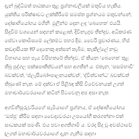
දැන් බුද්ධිමත් පාඨකයා තුළ ප‍්‍රශ්නාවලියක් මතුවිය හැකිය.
යුක්තිය පරීක්ෂාවට ලක්කිරීමේ සමස්ත ප‍්‍රශ්නයම මතුවන්නේ,
දෝෂාභියෝගය මගිනි. මුලින්ම දෙන ලද ‘බෙහෙත’ එයයි.
සිදුවීම් වශයෙන් සඳහන් කළොත්, දිවිනැගුම තීන්දුව, අධිකරණ
සේවා කොමිසමේ ලේකම්ට පහර දීම, වෛරී ප‍්‍රචාරණය, හිස්
කඩදාසියක 117 දෙනෙකු අත්සන් තැබීම, කැකිල්ලේ නඩු
විභාගය සහ පැය විසිහතරේ තීන්දුව, ඒ කියන ‘බෙහෙත’ තුළ
තිබූ පුද්ගල පක්ෂපාතීත්වයන් සහ අගතීන් ය. එතැන, ‘සසම්භාවී’
බවක්වත්, ‘ප්ලැසිබෝ=පාලනයක්වත්’, ‘ද්විත්වාන්ධ’ බවක්වත්
තිබුණේ නැත. මේ දක්වා ඒ පිළිබඳ කිසි විවේචනයක් උගත්
මහාචාර්යවරයාගේ කටින් පිටවෙනු අප අසා නැත.
අගවිනිසුරුවරියගේ සැමියාගේ ප‍්‍රශ්නය, ඒ දෝෂාභියෝගය
‘ඔප්පු’ කිරීම සඳහා වෛද්‍යවරයා උපයෝගී කරගන්නා එක්
සාධකයක් පමණි. එය පවා අගතිගාමී ය. වරද සිදු වූ අවස්ථාවේ
(උගත් මහාචාර්යවරයාගේ දැන ගැනීම සඳහා