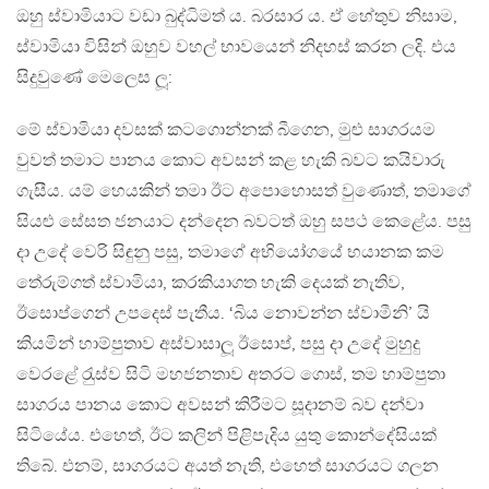
ඔහු ස්වාමියාට වඩා බුද්ධිමත් ය. බරසාර ය. ඒ හේතුව නිසාම,
ස්වාමියා විසින් ඔහුව වහල් භාවයෙන් නිදහස් කරන ලදි. එය
සිදුවුණේ මෙලෙස ලූ:
මේ ස්වාමියා දවසක් කටගොන්නක් බීගෙන, මුළු සාගරයම
වුවත් තමාට පානය කොට අවසන් කළ හැකි බවට කයිවාරු
ගැසීය. යම් හෙයකින් තමා ඊට අපොහොසත් වුණොත්, තමාගේ
සියළු සේසත ජනයාට දන්දෙන බවටත් ඔහු සපථ කෙළේය. පසු
දා උදේ වෙරි සිඳුනු පසු, තමාගේ අභියෝගයේ භයානක කම
තේරුම්ගත් ස්වාමියා, කරකියාගත හැකි දෙයක් නැතිව,
ඊසොප්ගෙන් උපදෙස් පැතීය. ‘බිය නොවන්න ස්වාමීනි’ යි
කියමින් හාම්පුතාව අස්වාසාලූ ඊසොප්, පසු දා උදේ මුහුදු
වෙරළේ රැුස්ව සිටි මහජනතාව අතරට ගොස්, තම හාම්පුතා
සාගරය පානය කොට අවසන් කිරීමට සූදානම් බව දන්වා
සිටියේය. එහෙත්, ඊට කලින් පිළිපැදිය යුතු කොන්දේසියක්
තිබේ. එනම්, සාගරයට අයත් නැති, එහෙත් සාගරයට ගලන