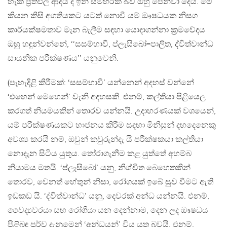
හැකි ප‍්‍රතිඵල ආදිය ද ඉන් සමහරක් බව ඔහු පෙන්වා දෙයි. මේ
කියන කිසි අගතියකට යටත් නොවී යම් ඖෂධයක නිසග
කාර්යක්ෂමතාව මැන බැලීම සඳහා යොදාගන්නා ක‍්‍රමවේදය
ඔහු හඳුන්වන්නේ, ‘‘සසම්භාවී, ප්ලැසිබෝ=පාලිත, ද්විත්වාන්ධ
සායනික පරීක්ෂණය’’ යනුවෙනි.
(පැහැදිළි කිරීමක්: ‘සසම්භාවී’ යන්නෙන් අදහස් වන්නේ
‘එහෙන් මෙහෙන්’ වැනි අදහසකි. එනම්, කල්තියා පිළියෙල
කරගත් නියමයකින් තොරව යන්නයි. උදාහරණයක් වශයෙන්,
යම් පරීක්ෂණයකට භාජනය කිරීම සඳහා මිනිසුන් දහදෙනෙකු
අවශ්‍ය කරයි නම්, ඔවුන් කවුරුන්දැ යි පරීක්ෂකයා කල්තියා
නොදැන සිටිය යුතුය. තෝරාගැනීම කළ යුත්තේ අහම්බ
නියාමය මතයි. ‘ප්ලැසිබෝ’ යනු, නිශ්චිත බෙහෙතකින්
තොරව, වෙනත් හේතුන් නිසා, රෝගයක් ඉබේ සුව වීමට ඇති
ඉඩකඩ යි. ‘ද්විත්වාන්ධ’ යනු, දෙවරක් අන්ධ යන්නයි. එනම්,
වෛද්‍යවරයා සහ රෝගියා යන දෙන්නාම, දෙන ලද ඖෂධය
පිළිබඳ පූර්ව දැනුමෙන් ‘අන්ධයන්’ විය යුතු බවයි. එනම්,