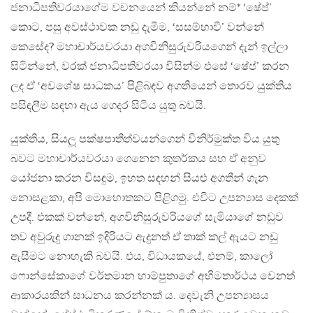
ජනාධිපතිවරයාගේම වචනයෙන් කියන්නේ නම්* ‘ෂේප්’
කොට, පසු අවස්ථාවක නඩු දැමීම, ‘සසම්භාවී’ වන්නේ
කෙසේද? මහාචාර්යවරයා අගවිනිසුරුවරියගෙන් දැන් ඉල්ලා
සිටින්නේ, වරක් ජනාධිපතිවරයා විසින්ම එසේ ‘ෂේප්’ කරන
ලද ඒ ‘අවශේෂ සාධකය’ පිළිබඳව අගතියෙන් තොරව යුක්තිය
පසිඳලීම සඳහා ඇය ගෙදර සිටිය යුතු බවයි.
යුක්තිය, සියලූ පක්ෂපාතීත්වයන්ගෙන් විනිර්මුක්ත විය යුතු
බවට මහාචාර්යවරයා ගෙනෙන කුතර්කය සහ ඒ අනුව
යෝජනා කරන විසඳුම, ඉහත සඳහන් සියළු අගතීන් ගැන
නොසළකා, අපි මොහොතකට පිළිගමු. එවිට උපන්‍යාස දෙකක්
උපදී. එකක් වන්නේ, අගවිනිසුරුවරියගේ සැමියාගේ නඩුව
තව අවුරුදු ගානක් ඉදිරියට ඇදුනත් ඒ තාක් කල් ඇයට නඩු
ඇසීමට නොහැකි බවයි. එය, විධායකයේ, එනම්, කාලෝ
ෆොන්සේකාගේ වර්තමාන හාම්පුතාගේ අභිමතාර්ථය වෙනත්
ආකාරයකින් සාධනය කරන්නක් ය. දෙවැනි උපන්‍යාසය