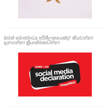
ඔබත් සමාජමාධ්‍ය පරිශීලකයෙක්ද? කියවන්න!
දැනගන්න! ක්‍රියාත්මකවන්න!