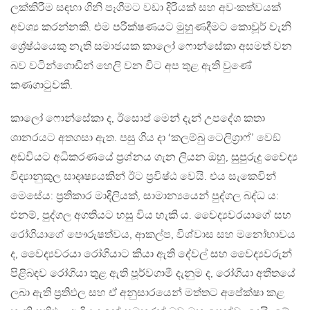
ලක්කිරීම සඳහා ගිනි පෑගීමට වඩා දිරියක් සහ අවංකත්වයක්
අවශ්‍ය කරන්නකි. එම පරීක්ෂණයට මුහුණදීමට කොවූර් වැනි
ශ්‍රේෂ්ඨයෙකු නැති සමාජයක කාලෝ ෆොන්සේකා අසමත් වන
බව වටින්ගොඩින් හෙලි වන විට අප තුළ ඇති වුණේ
කණගාටුවකි.
කාලෝ ෆොන්සේකා ද, ඊසොප් මෙන් දැන් උපදේශ කතා
ශානරයට අතගසා ඇත. පසු ගිය දා ‘කලම්බු ටෙලිග‍්‍රාෆ්’ වෙඞ්
අඩවියට අධිකරණයේ ප‍්‍රශ්නය ගැන ලියන ඔහු, සුපුරුදු වෛද්‍ය
විද්‍යානුකුල සාදෘෂ්‍යයකින් ඊට ප‍්‍රවිෂ්ඨ වෙයි. එය සැකෙවින්
මෙසේය: ප‍්‍රතිකාර මාදිලියක්, සාමාන්‍යයෙන් පුද්ගල බද්ධ ය:
එනම්, පුද්ගල අගතියට හසු විය හැකි ය. වෛද්‍යවරයාගේ සහ
රෝගියාගේ පෞරුෂත්වය, ආකල්ප, විශ්වාස සහ මනෝභාවය
ද, වෛද්‍යවරයා රෝගියාට කියා ඇති දේවල් සහ වෛද්‍යවරුන්
පිළිබඳව රෝගියා තුළ ඇති පූර්වගාමී දැනුම ද, රෝගියා අතීතයේ
ලබා ඇති ප‍්‍රතිඵල සහ ඒ අනුසාරයෙන් මත්තට අපේක්ෂා කළ