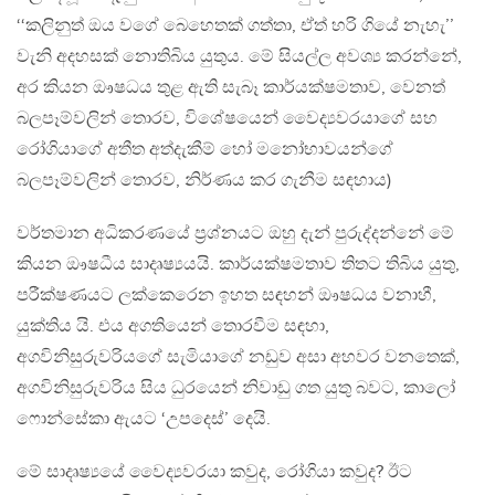
‘‘කලිනුත් ඔය වගේ බෙහෙතක් ගත්තා, ඒත් හරි ගියේ නැහැ’’
වැනි අදහසක් නොතිබිය යුතුය. මේ සියල්ල අවශ්‍ය කරන්නේ,
අර කියන ඖෂධය තුළ ඇති සැබෑ කාර්යක්ෂමතාව, වෙනත්
බලපෑම්වලින් තොරව, විශේෂයෙන් වෛද්‍යවරයාගේ සහ
රෝගියාගේ අතීත අත්දැකීම් හෝ මනෝභාවයන්ගේ
බලපෑම්වලින් තොරව, නිර්ණය කර ගැනීම සඳහාය)
වර්තමාන අධිකරණයේ ප‍්‍රශ්නයට ඔහු දැන් පුරුද්දන්නේ මේ
කියන ඖෂධීය සාදෘෂ්‍යයයි. කාර්යක්ෂමතාව තිතට තිබිය යුතු,
පරීක්ෂණයට ලක්කෙරෙන ඉහත සඳහන් ඖෂධය වනාහී,
යුක්තිය යි. එය අගතියෙන් තොරවීම සඳහා,
අගවිනිසුරුවරියගේ සැමියාගේ නඩුව අසා අහවර වනතෙක්,
අගවිනිසුරුවරිය සිය ධුරයෙන් නිවාඩු ගත යුතු බවට, කාලෝ
ෆොන්සේකා ඇයට ‘උපදෙස්’ දෙයි.
මේ සාදෘෂ්‍යයේ වෛද්‍යවරයා කවුද, රෝගියා කවුද? ඊට