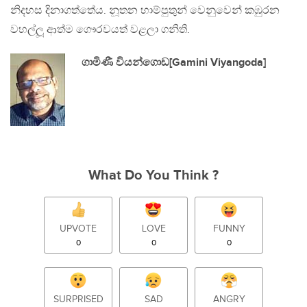
නිදහස දිනාගත්තේය. නූතන හාම්පුතුන් වෙනුවෙන් කඹුරන
වහල්ලූ ආත්ම ගෞරවයත් වළලා ගනිති.
ගාමිණී වියන්ගොඩ[Gamini Viyangoda]
What Do You Think ?
UPVOTE
LOVE
FUNNY
0
0
0
SURPRISED
SAD
ANGRY