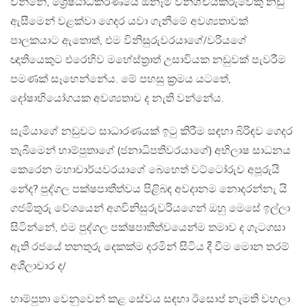
වන්නේ, ශ්‍රේෂ්ඨාධිකරණයේ ඕනෑම විනිශ්චයකරුවෙකු නඩු
ඇසීමෙන් වළක්වා ගෙදර යවා ගැනීමේ අවශ්‍යතාවක්
පාලකයාට ඇතොත්, එම විනිසුරුවරයාගේ/වරියගේ
ඥාතියෙකුට එරෙහිව මහේස්ත‍්‍රාත් උසාවියක නඩුවක් පැවරීම
පමණක් සෑහෙන්නේය. මේ පහසු ක‍්‍රමය යටතේ,
දෝෂාභියෝගයක අවශ්‍යතාව ද නැති වන්නේය.
සැමියාගේ නඩුවට සාධාරණයක් ඉටු කිරීම සඳහා බිරිඳව ගෙදර
තැබීමෙන් හාම්පුතාගේ (ජනාධිපතිවරයාගේ) අභිලාෂ සාධනය
කෙරෙන මහාචාර්යවරයාගේ බෙහෙත් වට්ටෝරුව අපූරුයි
නේද? පුද්ගල පක්ෂපාතීත්වය පිළිබඳ අවදානම නොදරන්නැ යි
ගජමිතුරු වේශයෙන් අගවිනිසුරුවරියගෙන් ඔහු මෙසේ ඉල්ලා
සිටින්නේ, එම පුද්ගල පක්ෂපාතීත්වයෙන්ම තමාව ද ගැටගසා
ඇති රජයේ තනතුරු දෙකක්ම දරමින් සිටිය දී වීම මොන තරම්
අශීලාචාර ද/
හාම්පුතා වෙනුවෙන් කළ සේවය සඳහා ඊසොප් නැමති වහලා