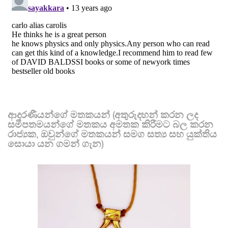
ආදරණීයන්ගේ මතකයන් (අතුරුදහන් කරන ලද
සමීපතමයන්ගේ මතකය අමතක කිරීමට බල කරන
රාජ්‍යක, ඔවුන්ගේ මතකයන් සමග සත්‍ය සහ යුක්තිය
සොයා යන ගමන් ගැන)