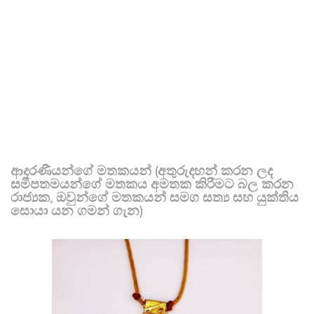
ආදරණීයන්ගේ මතකයන් (අතුරුදහන් කරන ලද
සමීපතමයන්ගේ මතකය අමතක කිරීමට බල කරන
රාජ්‍යක, ඔවුන්ගේ මතකයන් සමග සත්‍ය සහ යුක්තිය
සොයා යන ගමන් ගැන)