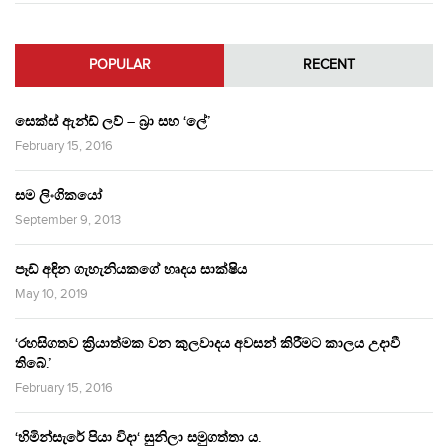
POPULAR
RECENT
සෙක්ස් ඇන්ඩ් ලව් – බ්‍රා සහ ‘ලේ’
February 15, 2016
සම ලිංගිකයෝ
September 9, 2013
පෑඩ් අඳින ගැහැනියකගේ හෘදය සාක්ෂිය
May 10, 2019
‘රහසිගතව ක්‍රියාත්මක වන කුලවාදය අවසන් කිරීමට කාලය උදාවී
තිබේ.’
February 15, 2016
‘හිමින්සැරේ පියා විදා‘ සුනිලා සමුගත්තා ය.