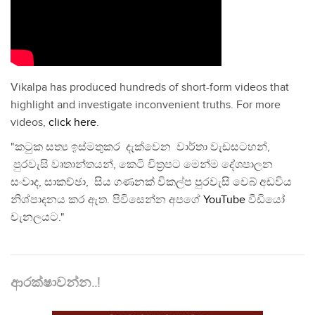
Vikalpa has produced hundreds of short-form videos that
highlight and investigate inconvenient truths. For more
videos,
click here
.
"කටුක සත්‍ය ඉස්මතුකර දැක්වෙන වාර්තා වැඩසටහන්,
පුරවැසි වෘතාන්තයන්, කෙටි චිත්‍රපට මෙන්ම දේශපාලන
සංවාද, සාකච්ඡා, සිය ගණනක් විකල්ප පුරවැසි වෙබ් අඩවිය
නිශ්පාදනය කර ඇත. පිවිසෙන්න අපගේ
YouTube
වීඩියෝ
චැනලයට."
ආරක්ෂාවන්න..!