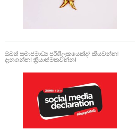
ඔබත් සමාජමාධ්‍ය පරිශීලකයෙක්ද? කියවන්න!
දැනගන්න! ක්‍රියාත්මකවන්න!