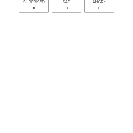
SURPRISED
SAD
ANGRY
0
0
0