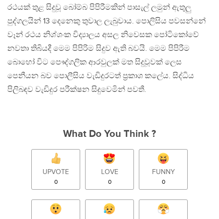
රථයක් තුළ සිදුවූ බෝම්බ පිපිරීමකින් පාසැල් ලමුන් ඇතුලු
පුද්ගලයින් 13 දෙනෙකු තුවාල ලැබුවාය. පොලිසිය පවසන්නේ
වෑන් රථය නිශ්ශංක විද්‍යාලය අසල නිවෙසක පෝටිකෝවේ
නවතා තිබියදී මෙම පිපිරිම සිදුව ඇති බවයි. මෙම පිපිරීම
බොහෝ විට පෞද්ගලික ආරවුලක් මත සිදුවූවක් ලෙස
පෙනීයන බව පොලීසිය වැඩිදුරටත් ප්‍රකාශ කලේය. සිද්ධිය
පිලිබඳව වැඩිදුර පරීක්ෂන සිදුවෙමින් පවතී.
What Do You Think ?
UPVOTE
LOVE
FUNNY
0
0
0