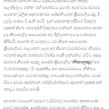
නීතියක් නොවන බවට ශ්‍රේෂ්ඨාධිකරණය දුන් තීන්දුව
සැලකිල්ලට ගන්න. එහි සාරාර්ථය වුණේ, අපේ ව්‍යවස්ථාවේ
පැනෙන මූලික පදනමක් එම දෝෂාභියෝග ක‍්‍රියාවලිය තුළ දී
උල්ලංඝණය වී ඇති බවයි. දැන් කෙනෙකු ඉදිරියේ විකල්ප
දෙකක් තිබේ. පරමාදර්ශී විකල්පය වන්නේ, අනුගමනය කරන
ලද කි‍්‍රයාවලිය අසාධාරණ බව පිලිගෙන එය සංශෝධනය
කිරීමයි. එහෙත්, ඒ වෙනුවට, මේ කියන අසාධාරණ
ක‍්‍රියාවලියට ගැලපෙන ලෙස අර කියන ව්‍යවස්ථාමය නියමය
වෙනස් කළත්, පරස්පරය විසඳිය හැකි වන්නේය. එවිට, අදාළ
ස්ථාවර නියෝග ඇතුලූ සමස්ත ක‍්‍රියාවලිය
‘නීත්‍යානුකූල’
සහ
‘ව්‍යවස්ථානුකූල’ වී, අයුක්තිය සහ අසාධාරණයට නීතිමය
භාවයක් සහ ව්‍යවස්ථානුකූල භාවයක් පැවරෙන්නේය. එසේ
වීමට අවශ්‍ය කරන්නේ, පාර්ලිමේන්තුවේ තුනෙන් දෙකක අත්
ඉහළට එසැවීම පමණි.
අවසාන වශයෙන් ඔහුගේ වැඩිමහල් සහෝදර, කතානායක
චමල් රාජපක්ෂ, ආණ්ඩුක‍්‍රම ව්‍යවස්ථාව වෙනස් කිරීමට කාලය