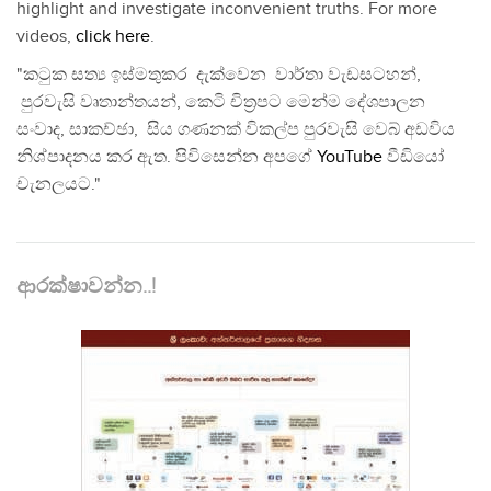
highlight and investigate inconvenient truths. For more
videos,
click here
.
"කටුක සත්‍ය ඉස්මතුකර දැක්වෙන වාර්තා වැඩසටහන්,
පුරවැසි වෘතාන්තයන්, කෙටි චිත්‍රපට මෙන්ම දේශපාලන
සංවාද, සාකච්ඡා, සිය ගණනක් විකල්ප පුරවැසි වෙබ් අඩවිය
නිශ්පාදනය කර ඇත. පිවිසෙන්න අපගේ
YouTube
වීඩියෝ
චැනලයට."
ආරක්ෂාවන්න..!