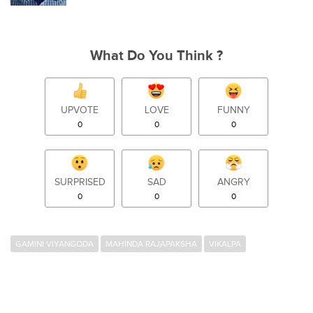
What Do You Think ?
UPVOTE
LOVE
FUNNY
0
0
0
SURPRISED
SAD
ANGRY
0
0
0
GAMINI VIYANGODA
MAHINDA RAJAPAKSHA
VIKALPA