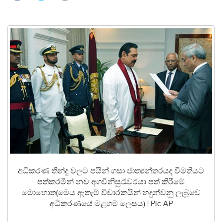
අධිකරණ තීන්දු වලට පයින් ගසා ජාත්‍යන්තරයද විමතියට
පත්කරමින් නව අගවිනිසුරැවරයා පත් කිරීමේ
මොහොත(මෙය ඇතැම් විචාරකයින් හදුන්වනු ලැබූවේ
අධිකරණයේ මළගම ලෙසය) | Pic.AP