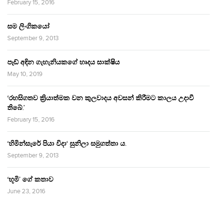
February 15, 2016
සම ලිංගිකයෝ
September 9, 2013
පෑඩ් අඳින ගැහැනියකගේ හෘදය සාක්ෂිය
May 10, 2019
‘රහසිගතව ක්‍රියාත්මක වන කුලවාදය අවසන් කිරීමට කාලය උදාවී
තිබේ.’
February 15, 2016
‘හිමින්සැරේ පියා විදා‘ සුනිලා සමුගත්තා ය.
September 9, 2013
‘භූමි’ ගේ කතාව
June 23, 2016