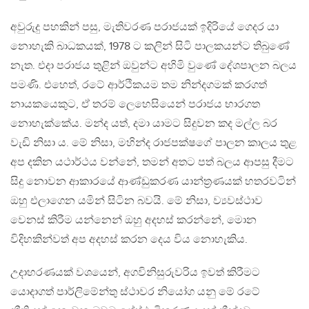
අවුරුදු පහකින් පසු, මැතිවරණ පරාජයක් ඉදිරියේ ගෙදර යා
නොහැකි බාධකයක්, 1978 ට කලින් සිටි පාලකයන්ට තිබුණේ
නැත. එදා පරාජය තුළින් ඔවුන්ට අහිමි වුණේ දේශපාලන බලය
පමණි. එහෙත්, රටේ ආර්ථිකයම තම නින්දගමක් කරගත්
නායකයෙකුට, ඒ තරම් ලෙහෙසියෙන් පරාජය භාරගත
නොහැක්කේය. මන්ද යත්, දමා යාමට සිදුවන කද මල්ල බර
වැඩි නිසා ය. මේ නිසා, මහින්ද රාජපක්ෂගේ පාලන කාලය තුළ
අප දකින යථාර්ථය වන්නේ, තමන් අතට පත් බලය ආපසු දීමට
සිදු නොවන ආකාරයේ ආණ්ඩුකරණ යාන්ත‍්‍රණයක් හතරවටින්
ඔහු එලාගෙන යමින් සිටින බවයි. මේ නිසා, ව්‍යවස්ථාව
වෙනස් කිරීම යන්නෙන් ඔහු අදහස් කරන්නේ, මොන
විදිහකින්වත් අප අදහස් කරන දෙය විය නොහැකිය.
උදාහරණයක් වශයෙන්, අගවිනිසුරුවරිය ඉවත් කිරීමට
යොදාගත් පාර්ලිමේන්තු ස්ථාවර නියෝග යනු මේ රටේ