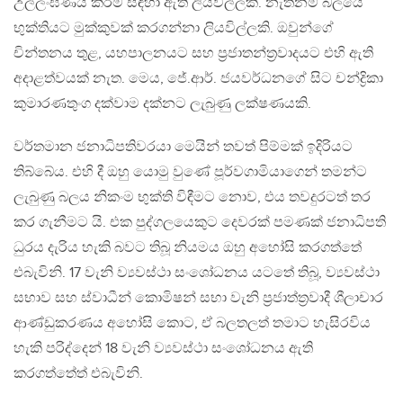
උල්ලංඝණය කිරීම සඳහා ඇති ලියවිල්ලකි. නැත්නම් බලයේ
භුක්තියට මුක්කුවක් කරගන්නා ලියවිල්ලකි. ඔවුන්ගේ
චින්තනය තුළ, යහපාලනයට සහ ප‍්‍රජාතන්ත‍්‍රවාදයට එහි ඇති
අදාළත්වයක් නැත. මෙය, ජේ.ආර්. ජයවර්ධනගේ සිට චන්ද්‍රිකා
කුමාරණතුංග දක්වාම දක්නට ලැබුණු ලක්ෂණයකි.
වර්තමාන ජනාධිපතිවරයා මෙයින් තවත් පිම්මක් ඉදිරියට
තිබ්බේය. එහි දී ඔහු යොමු වුණේ පූර්වගාමියාගෙන් තමන්ට
ලැබුණු බලය නිකංම භුක්ති විඳීමට නොව, එය තවදුරටත් තර
කර ගැනීමට යි. එක පුද්ගලයෙකුට දෙවරක් පමණක් ජනාධිපති
ධුරය දැරිය හැකි බවට තිබූ නියමය ඔහු අහෝසි කරගත්තේ
එබැවිනි. 17 වැනි ව්‍යවස්ථා සංශෝධනය යටතේ තිබූ, ව්‍යවස්ථා
සභාව සහ ස්වාධීන් කොමිෂන් සභා වැනි ප‍්‍රජාත්ත‍්‍රවාදී ශීලාචාර
ආණ්ඩුකරණය අහෝසි කොට, ඒ බලතලත් තමාට හැසිරවිය
හැකි පරිද්දෙන් 18 වැනි ව්‍යවස්ථා සංශෝධනය ඇති
කරගත්තේත් එබැවිනි.