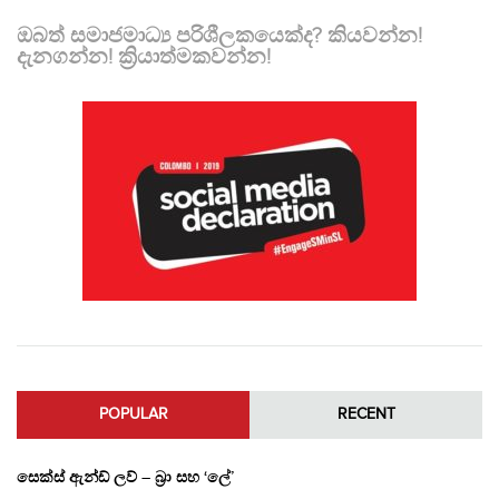
ඔබත් සමාජමාධ්‍ය පරිශීලකයෙක්ද? කියවන්න!
දැනගන්න! ක්‍රියාත්මකවන්න!
POPULAR
RECENT
සෙක්ස් ඇන්ඩ් ලව් – බ්‍රා සහ ‘ලේ’