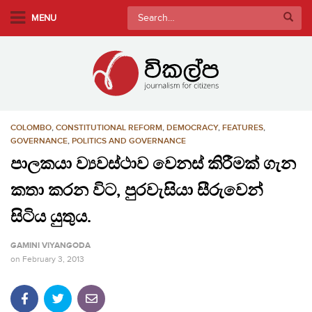
S
Search
MENU
k
for:
i
p
t
o
m
COLOMBO
,
CONSTITUTIONAL REFORM
,
DEMOCRACY
,
FEATURES
,
a
GOVERNANCE
,
POLITICS AND GOVERNANCE
i
පාලකයා ව්‍යවස්ථාව වෙනස් කිරීමක් ගැන
n
c
කතා කරන විට, පුරවැසියා සීරුවෙන්
o
සිටිය යුතුය.
n
t
GAMINI VIYANGODA
e
on
February 3, 2013
n
t