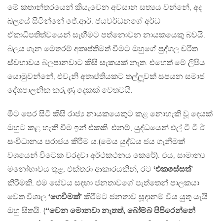
මේ කතාන්තරයෙන් කියැවෙන අවසාන සත්‍යය වන්නේ, අද
බලයේ සිටින්නේ ජේ.ආර්. ජයවර්ධනගේ අර්ධ
ඒකාධිපතිත්වයෙන් සෑහීමට පත්නොවන නායකයෙකු බවයි.
බලය ගැන මෙතරම් අතෘප්තිමත් වීමට ඔහුගේ පුද්ගල චරිත
ස්වභාවය බලපානවාට කිසි සැකයක් නැත. එහෙත් මේ ලිපිය
යොමුවන්නේ, එවැනි අතෘප්තියකට තල්ලූවක් සපයන සමාජ
දේශපාලනික කරුණු දෙකක් වෙතටයි.
මීට පෙර සිටි කිසි රාජ්‍ය නායකයෙකුට කළ නොහැකි වූ දෙයක්
ඔහුට කළ හැකි වීම ඉන් එකකි. එනම්, යුද්ධයෙන් එල්.ටී.ටී.ඊ.
සංවිධානය පරාජය කිරීම ය.(මෙය යුද්ධය ජය ගැනීමක්
වශයෙන් විටෙක වරදවා අර්ථකථනය කෙරේ). එය, සාමාන්‍ය
මනෝභාවය තුළ, එක්තරා ආකාරයකින්, රට
‘එකසේසත්’
කිරීමකි. එම සේවය සඳහා ජනතාවගේ පැත්තෙන් පාලකයා
වෙත විශාල
‘ගෙවීමක්’
කිරීමට ජනතාව සූදානම් විය යුතු යැයි
ඔහු සිතයි. (
‘‘වෙන මොනවා නැතත්, බෝම්බ පිපිරෙන්නේ