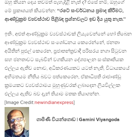
ඔහු කියන දෙය තවමත් පැහැදිළි නැත් ද? එසේ නම්, ඔහුගේ
මේ ප‍්‍රකාශයත් කියවන්න:
‘‘රටේ සංවර්ධනය ප‍්‍රමාද කිරීමට,
ආණ්ඩුක‍්‍රම ව්‍යවස්ථාව පිළිබඳ ප‍්‍රශ්නවලට ඉඩ දිය යුතු නැත.’’
ඉතිං, අළුත් ආණ්ඩුක‍්‍රම ව්‍යවස්ථාවක් ලියැවෙන්නේ හෝ තිබෙන
ආණ්ඩුක‍්‍රම ව්‍යවස්ථාව සංශෝධනය කෙරෙන්නේ, ජනතා
අයිතීන් පුළුල් කෙරෙන, ප‍්‍රජාතන්ත‍්‍රවාදී පරිසරය නගා සිටුවන
සහ ජනතාවට සැබවින් වගකියන දේශපාලන සංස්කෘතියක
එල්ලය ඇතිව නොව, අධිකරණයකට යටත් නැති, විධායකයේ
අභිමතයම නීතිය බවට පත්කෙරෙන, ඒකාධිපති රාජාණ්ඩු
ක‍්‍රමයකට ව්‍යවස්ථාමය මුහුණුවරක් ලබාදෙන ලියවිල්ලක
එල්ලය ඇතිව බව දැන් තියාම මතක තියාගන්න.
[Image Credit:
newindianexpress
]
ගාමිණී වියන්ගොඩ | Gamini Viyangoda