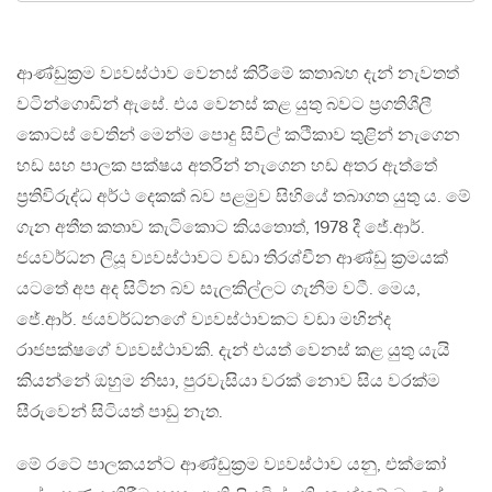
ආණ්ඩුක‍්‍රම ව්‍යවස්ථාව වෙනස් කිරීමේ කතාබහ දැන් නැවතත්
වටින්ගොඩින් ඇසේ. එය වෙනස් කළ යුතු බවට ප‍්‍රගතිශීලී
කොටස් වෙතින් මෙන්ම පොදු සිවිල් කථිකාව තුළින් නැගෙන
හඩ සහ පාලක පක්ෂය අතරින් නැගෙන හඩ අතර ඇත්තේ
ප‍්‍රතිවිරුද්ධ අර්ථ දෙකක් බව පළමුව සිහියේ තබාගත යුතු ය. මේ
ගැන අතීත කතාව කැටිකොට කියතොත්, 1978 දී ජේ.ආර්.
ජයවර්ධන ලියූ ව්‍යවස්ථාවට වඩා තිරශ්චීන ආණ්ඩු ක‍්‍රමයක්
යටතේ අප අද සිටින බව සැලකිල්ලට ගැනීම වටී. මෙය,
ජේ.ආර්. ජයවර්ධනගේ ව්‍යවස්ථාවකට වඩා මහින්ද
රාජපක්ෂගේ ව්‍යවස්ථාවකි. දැන් එයත් වෙනස් කළ යුතු යැයි
කියන්නේ ඔහුම නිසා, පුරවැසියා වරක් නොව සිය වරක්ම
සීරුවෙන් සිටියත් පාඩු නැත.
මේ රටේ පාලකයන්ට ආණ්ඩුක‍්‍රම ව්‍යවස්ථාව යනු, එක්කෝ