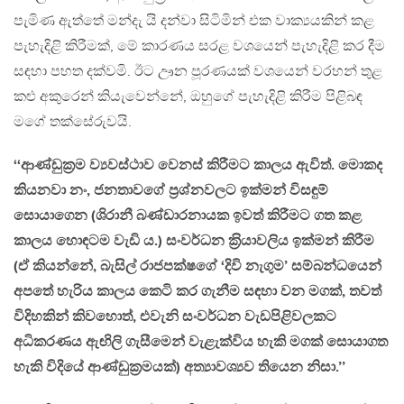
පැමිණ ඇත්තේ මන්දැ යි දන්වා සිටිමින් එක වාක්‍යයකින් කළ
පැහැදිළි කිරීමක්, මේ කාරණය සරළ වශයෙන් පැහැදිළි කර දීම
සඳහා පහත දක්වමි. ඊට ඌන පූරණයක් වශයෙන් වරහන් තුළ
කළු අකුරෙන් කියැවෙන්නේ, ඔහුගේ පැහැදිළි කිරීම පිළිබඳ
මගේ තක්සේරුවයි.
‘‘ආණ්ඩුක‍්‍රම ව්‍යවස්ථාව වෙනස් කිරීමට කාලය ඇවිත්. මොකද
කියනවා නං, ජනතාවගේ ප‍්‍රශ්නවලට ඉක්මන් විසඳුම්
සොයාගෙන (ශිරානී බණ්ඩාරනායක ඉවත් කිරීමට ගත කළ
කාලය හොඳටම වැඩි ය.) සංවර්ධන ක‍්‍රියාවලිය ඉක්මන් කිරීම
(ඒ කියන්නේ, බැසිල් රාජපක්ෂගේ ‘දිවි නැගුම’ සම්බන්ධයෙන්
අපතේ හැරිය කාලය කෙටි කර ගැනීම සඳහා වන මගක්, තවත්
විදිහකින් කිවහොත්, එවැනි සංවර්ධන වැඩපිළිවලකට
අධිකරණය ඇඟිලි ගැසීමෙන් වැළැක්විය හැකි මගක් සොයාගත
හැකි විදියේ ආණ්ඩුක‍්‍රමයක්) අත්‍යාවශ්‍යව තියෙන නිසා.’’