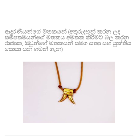
ආදරණීයන්ගේ මතකයන් (අතුරුදහන් කරන ලද
සමීපතමයන්ගේ මතකය අමතක කිරීමට බල කරන
රාජ්‍යක, ඔවුන්ගේ මතකයන් සමග සත්‍ය සහ යුක්තිය
සොයා යන ගමන් ගැන)