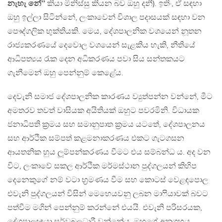
නැහැ නේ’’
කියා මිනිස්සු කියන බව ඔහු දනී). ඉතිං, ඒ සඳහා
ඔහු ඉල්ලා සිටින්නේ, ලංකාවෙන් විශාල පදාසයක් සඳහා වන
පෞද්ගලික භුක්තියකි. මෙය, දේශපාලනික වශයෙන් නූතන
රාජ්‍යකරණයේ දෙවොල වශයෙන් සැළකිය හැකි, නීතියේ
ආධිපත්‍යය රැක දෙන අධිකරණය පවා සිය සන්තකයට
ගැනීමෙන් ඔහු පෙන්නුම් කෙළේය.
දෙවැනි සමාජ දේශපාලනික කාරණය ව්‍යුත්පන්න වන්නේ, මීට
අමතරව තවත් වාසියක අයිතියක් ඔහුට පවරමිනි. විධායක
ජනාධිපති ක‍්‍රමය සහ සමානුපාත ක‍්‍රමය යටතේ, දේශපාලනය
සහ ආර්ථික සම්පත් කළමනාකරණය එකට ගැටගසන
ආයතනික හුය ලූම්පන්කරණය වීමට එය සම්බන්ධ ය. අද වන
විට, ලංකාවේ සකල ආර්ථික මර්මස්ථාන පුද්ගලයන් කිහිප
දෙනෙකුගේ නම් වටා භ‍්‍රමණය වීම සහ කොටස් වෙළඳපොල
එවැනි පුද්ගලයන් විසින් මෙහෙයවනු ලබන මාෆියාවක් බවට
පත්වීම මගින් පෙන්නුම් කරන්නේ එයයි. එවැනි පරිසරයක,
දේශපාලඥයා සර්වබලධාරී වන්නේය. ඔහුගේ අනුග‍්‍රහය