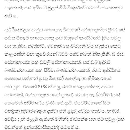
නැතොත්, පාර අයිනේ බුලත් විටි විකුණන්නටවත් කෙනෙකුට
බැරි ය.
ආර්ථික බලය සෘජුව මෙහෙයැවිය හැකි දේශපාලනික ලීවරයක්
සහිත ඕනෑම නායකයෙකු සහ ඔහුගේ කණ්ඩායම (එය පවුල
විය හැකිය. නැත්නම්, වෙනත් හෙංචයියන් විය හැකිය) කෙටි
කාලයකින් ධන කුවේරයන් බවට පත්වන්නේ නිතැතිනි. ඩි.එස්.
සේනානායක සහ ඩඞ්ලි සේනානායකත්, එස්.ඩබ්.ආර්.ඞී.
බණ්ඩාරනායක සහ සිරිමා බණ්ඩාරනායකත්, රටේ ආර්ථිකය
මෙහෙයවන්නන් වූවා මිස එහි පෞද්ගලික හිමිකාරයෝ
නොවූහ. එහෙත් 1978 න් පසු, රටේ සකල සේසත, අවශ්‍ය
වෙතොත්, රාජ්‍ය පාලකයාගේ ග‍්‍රහණයට ගත හැකි පරිසරයක්
කෙමෙන් නිර්මාණය වුණි. ජේ.ආර්. ජයවර්ධනගේ සිට
චන්ද්‍රිකා කුමාරණතුංග දක්වා එහි ළදරු අවදිය ගතවිය. නාඹර
අවදිය දැන් එළැඹ ඇත්තේ මහින්ද රාජපක්ෂ සහ එම පවුල (සහ
ඔවුන්ගේ අන්තේවාසිකයන්) යටතේ ය.