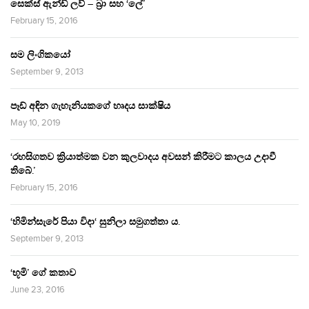
සෙක්ස් ඇන්ඩ් ලව් – බ්‍රා සහ ‘ලේ’
February 15, 2016
සම ලිංගිකයෝ
September 9, 2013
පෑඩ් අඳින ගැහැනියකගේ හෘදය සාක්ෂිය
May 10, 2019
‘රහසිගතව ක්‍රියාත්මක වන කුලවාදය අවසන් කිරීමට කාලය උදාවී
තිබේ.’
February 15, 2016
‘හිමින්සැරේ පියා විදා‘ සුනිලා සමුගත්තා ය.
September 9, 2013
‘භූමි’ ගේ කතාව
June 23, 2016