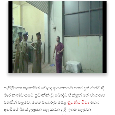
පැපිලියාන ෆැෂන්බග් වෙළද ආයතනයට පහර දුන් ජාතිවාදී
මැර කණ්ඩායමේ ප්‍රධානීන් වූ බෞද්ධ භික්ෂූන් ගේ ජායාරූප
පහතින් පළවේ. මෙම ජායාරූප පෙළ
ග්‍රවුන්ඩ් විව්s
වෙබ්
අඩවියේ ඊයේ උදෑසන පළ කරන ලදී. ඉහත පළවන