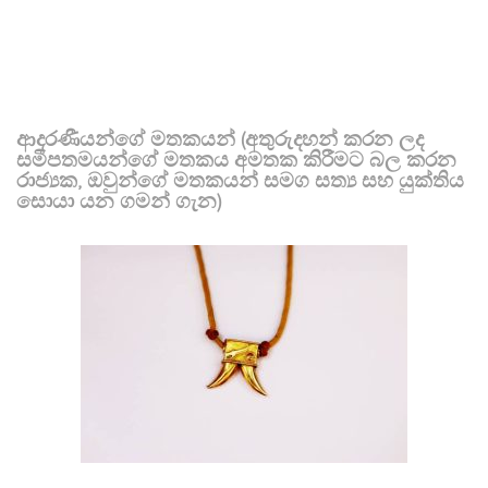
ආදරණීයන්ගේ මතකයන් (අතුරුදහන් කරන ලද
සමීපතමයන්ගේ මතකය අමතක කිරීමට බල කරන
රාජ්‍යක, ඔවුන්ගේ මතකයන් සමග සත්‍ය සහ යුක්තිය
සොයා යන ගමන් ගැන)