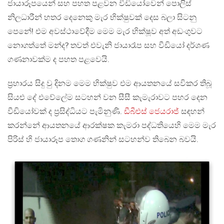
ජායාරූපයෙන් සහ පහත පළවන වීඩියෝවෙන් පොලිස්
නිලධාරීන් හතර දෙනෙකු මැර භික්ෂුවක් දෙස බලා සිටනු
පෙනේ! එම අවස්ථාවේදීම මෙම මැර භික්ෂූව අත් අඩංගුවට
නොගත්තේ මන්ද? තවත් එවැනි ජායාරෑප සහ වීඩි‍යෝ දර්ශණ
ගණනාවක්ම ද පහත පළවෙයි.
ප්‍රහාරය සිදු වු දිනම මෙම භික්ෂුව එම ආයතනයේ සවිකර තිබූ
සියළු දේ එවේලේම සටහන් වන සීසී කැමැරාවට පහර දෙන
වීඩියෝවක් ද ප්‍රසිද්ධියට පැමිනුණි.
ඩීබීඑස් ජෙයරාජ්
සඳහන්
කරන්නේ ආයතනයේ ආරක්ෂක කැමරා පද්ධතියෙහි මෙම මැර
පිරිස් හි ජායාරූප තොග ගණනින් සටහන්ව තිබෙන බවයි.