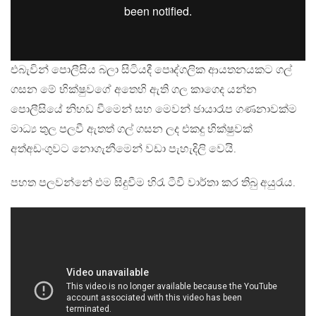
එබැවින් පොලීසිය බලා සිටියදී පෙෘද්ගලික ආයතනයකට ගල්
ගසන මේ භික්ෂුවගේ අතෙහි ඇති ගල කාගෙද යන්න
පොලීසියේ නිහඩ වීමෙන් සහ මෙවන් ඡායාරෑප ගණනාවක්ම
මාධ්‍ය තුල පලවී ඇතත් ගල් ගසන ලද එකදු භික්ෂුවක්
අත්අඩංගුවට නොගැනීමෙන් වඩා පැහැදිලි වෙයි.
පහත පලවන්නේ එම සිදුවීම හිරැ ටීවී වාර්තා කර තිබු අයුරැය.