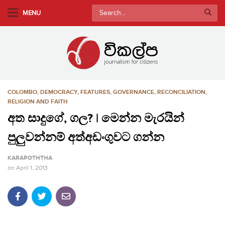
S
Search
MENU
k
for:
i
p
t
o
m
COLOMBO
,
DEMOCRACY
,
FEATURES
,
GOVERNANCE
,
RECONCILIATION
,
a
RELIGION AND FAITH
i
අත සාදුගේ, ගල? | මෙන්න මැරයින්
n
c
පුලුවන්නම් අත්අඩංගුවට ගන්න
o
n
KARAPOTHTHA
t
on
April 1, 2013
e
n
t