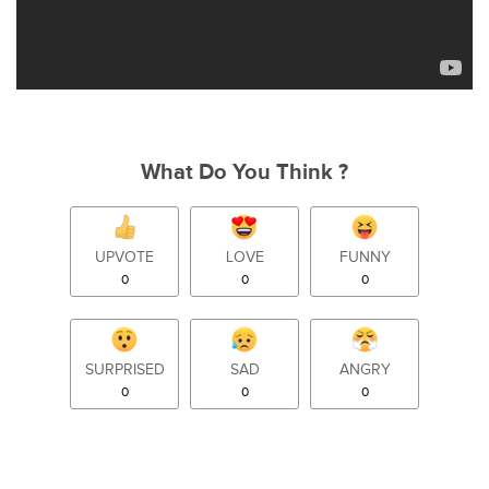
What Do You Think ?
UPVOTE
LOVE
FUNNY
0
0
0
SURPRISED
SAD
ANGRY
0
0
0