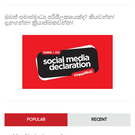
ඔබත් සමාජමාධ්‍ය පරිශීලකයෙක්ද? කියවන්න!
දැනගන්න! ක්‍රියාත්මකවන්න!
POPULAR
RECENT