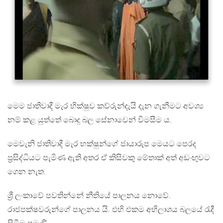
මෙම ජාතිවාදී මැර භික්ෂුව කව්රුන්දැයි දැන ගැනීමට අවශ්‍ය
නම් කළ යුත්තේ බොදු බල සේනාවෙන් විමසීම ය.
මෙවැනි ජාතිවාදී මැර භක්ෂුන්ගේ ජායාරුප මෙයට පෙරද
ප්‍රසිද්ධියට පැමිණ ඇති අතර ඒ කිසිවකු මේතාක් අත් අඩංඟුවට
ගෙන නැත.
ශ්‍රී ලංකාවේ පවතින්නේ නීතියේ පාලනය නොවේ.
රාජපක්ෂවරුන්ගේ පාලනය යි. එහි එකම අභිලාශය බලයේ රැදී