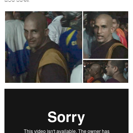
සිටීම පමණි.