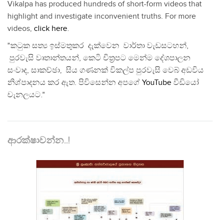
Vikalpa has produced hundreds of short-form videos that
highlight and investigate inconvenient truths. For more
videos,
click here
.
"කටුක සත්‍ය ඉස්මතුකර දැක්වෙන වාර්තා වැඩසටහන්,
පුරවැසි වෘතාන්තයන්, කෙටි චිත්‍රපට මෙන්ම දේශපාලන
සංවාද, සාකච්ඡා, සිය ගණනක් විකල්ප පුරවැසි වෙබ් අඩවිය
නිශ්පාදනය කර ඇත. පිවිසෙන්න අපගේ
YouTube
වීඩියෝ
චැනලයට."
ආරක්ෂාවන්න..!