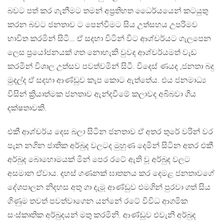
බවට පත් කර ගැනීමට තමන් අප්‍රතිහත ධෛර්යයෙන් කටයුතු
කරන බවට ජනතාව ට පෙන්වීමට සිය උත්සහය උපරිමව
භාවිත කරමින් සිටී… ඒ සදහා විටින් විට ආශ්චර්යට ගැලපෙන
ලෙස ප්‍රයෝජනයක් ගත නොහැකි වුවද ආශ්චර්යමත් වැඩ
කරමින් විශාල උත්සව පවත්වමින් සිටී. විදෙස් ණයද ,ජනතා බදු
මුදල්ද ඒ සදහා ආණ්ඩුව කැප කොට ඇත්තේය. එය ජනමාධ්‍ය
විසින් ක්‍රියාත්මක ජනතාව ඇන්දවීමේ කලාවද අබිබවා ගිය
දක්ෂතාවකි.
එකී ආශ්චර්ය දෙස බලා සිටින ජනතාව ඒ අතර තුරේ වරින් වර
පැන නගින ජාතික අර්බුද වලටද මුහුණ දෙමින් සිටින අතර එකී
අර්බුද බොහොමයක් මින් පෙර රටේ ඇති වූ අර්බුද වලට
අසමාන ඒවාය. දහස් ගණනක් ඝාතනය කර දෙමළ ජනතාවගේ
දේශපාලන නිදහස අතු ගා දැමූ ආණ්ඩුව එමගින් පුරවා ගත් සිය
ගිණුම තවත් පවත්වාගෙන යන්නේ රටේ විවිධ ආගමික
සංස්කෘතික අර්බුදයන් මතු කරමිනි. ආණ්ඩුව එවැනි අර්බුද