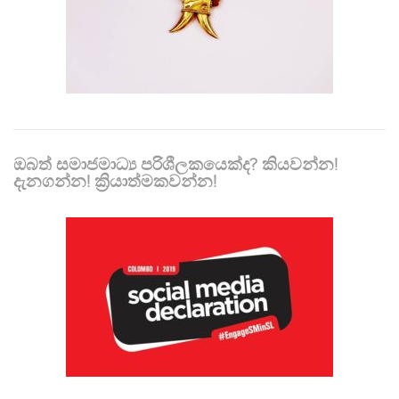
ඔබත් සමාජමාධ්‍ය පරිශීලකයෙක්ද? කියවන්න!
දැනගන්න! ක්‍රියාත්මකවන්න!