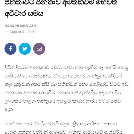
ජනතාවට ජනතාව අමතකවීම හෙවත්
අවිචාර සමය
HANSINI SAMPATH
on
August 31, 2013
දිගින් දිගටම අනෙකාව රවටා ර‍දවා තබා ගැනීම ලෙහෙසි පහසු
කාර්යක් නොවන්නේය. ඒ සදහා වෙනම යාන්ත්‍රනයක් දියත්
කළ යුතු වන අතර කිසි ලෙසකින්වත් සත්‍ය හෙළිදරවු වීමට ඉඩ
නොතබා අනෙකා රැවටීම නොහොත් ඇන්දවීම අද වන විට
ලාංකේය පාලන තන්ත්‍රයේ ඉහළම කාර්ය භාරය බවට පත්වී
ඇත.
එසේ ජනතාව රැවටීමේ අවි ලෙස ක්‍රියාව, අභිබවා භාෂාව
යොදා ගන්නා වත්මන් ආණ්ඩුව ලංකාව ආසියාවේ ආශ්චර්ය