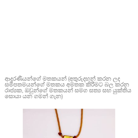
ආදරණීයන්ගේ මතකයන් (අතුරුදහන් කරන ලද
සමීපතමයන්ගේ මතකය අමතක කිරීමට බල කරන
රාජ්‍යක, ඔවුන්ගේ මතකයන් සමග සත්‍ය සහ යුක්තිය
සොයා යන ගමන් ගැන)