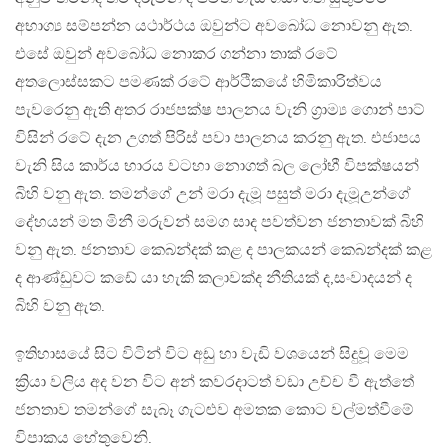
අභාග්‍ය සම්පන්න යථාර්ථය ඔවුන්ට අවබෝධ නොවනු ඇත.
එසේ ඔවුන් අවබෝධ නොකර ගන්නා තාක් රටේ
අතලොස්සකට පමණක් රටේ ආර්ථිකයේ හිමිකාරිත්වය
පැවරෙනු ඇති අතර රාජපක්ෂ පාලනය වැනි ග්‍රාම්‍ය ගොන් පාට්
විසින් රටේ දැන උගත් පිරිස් පවා පාලනය කරනු ඇත. එජාපය
වැනි සිය කාර්ය භාරය වටහා නොගත් බල ලෝභී විපක්ෂයන්
බිහි වනු ඇත. තමන්ගේ උන් මරා දැමූ පසුත් මරා දැමූඋන්ගේ
දේහයන් මත මිනී මරුවන් සමග සාද පවත්වන ජනතාවක් බිහි
වනු ඇත. ජනතාව කෙබන්දක් කළ ද පාලකයන් කෙබන්දක් කළ
ද ආණ්ඩුවට කඩේ යා හැකි කලාවක්ද නීතියක් ද,සංවාදයන් ද
බිහි වනු ඇත.
ඉතිහාසයේ සිට විටින් විට අඩු හා වැඩි වශයෙන් සිදුවූ මෙම
ක්‍රියා වලිය අද වන විට අන් කවරදාටත් වඩා උච්ච වී ඇත්තේ
ජනතාව තමන්ගේ සැබෑ ගැටළුව අමතක කොට වල්මත්වීමේ
විපාකය හේතුවෙනි.