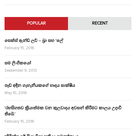
POPULAR
RECENT
සෙක්ස් ඇන්ඩ් ලව් – බ්‍රා සහ ‘ලේ’
February 15, 2016
සම ලිංගිකයෝ
September 9, 2013
පෑඩ් අඳින ගැහැනියකගේ හෘදය සාක්ෂිය
May 10, 2019
‘රහසිගතව ක්‍රියාත්මක වන කුලවාදය අවසන් කිරීමට කාලය උදාවී
තිබේ.’
February 15, 2016