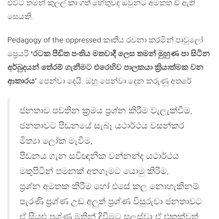
එවිට තමන් කුලල් කා ගත් හේතුවද ඔවුනට අමකත වී ඇති
සෙයකි.
Pedagogy of the oppressed කෘතිය රචනා කරමින් පාවුලෝ
ප්‍රෙයරි
‘රටක පීඩිත පංතිය මතවාදී ලෙස තමන් මුහුණ පා සිටින
අර්බුදයන් තේරම් ගැනීමට එරෙහිව පාලකයා ක්‍රියාත්මක වන
ආකාරය’
පෙන්වා දෙයි. ඔහු පෙන්වා දෙන කරුණු අතරේ‍
ජනතාව පවතින ක්‍රමය ප්‍රශ්න කිරීම වැලැක්වීම,
ජනතාවට පීඩනයේ සැබෑ යථාර්ථය වසන්කර
මිත්‍යා ලෝක මැවීම,
පීඩනය ගැන සවිඥානික වන්නන්ද යථාර්ථය
මතුපිටින් පමනක් අතගෑමට යොමු කිරිම,
ප්‍රශ්න අමතක කිරීම හෝ එසේ කල නොහැකිනම්
පැරණි ප්‍රශ්ණ උඩ අලුත් ප්‍රශ්ණ විසුරුවා ජනතාවට
ඒ සියළු ප්‍රශ්ණ මතින් දිවීමට සලස්වා ඒ එකක්වත්