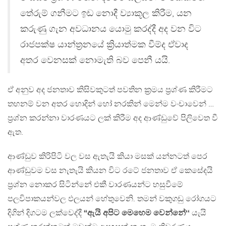
තේරුම් ගනීමට ඉඩ නොදී ව්‍යාකූල කිරීම, යන
කරුණු ගැන අවධානය යොමු කරද්දී අද වන විට
රාජපක්ෂ යාන්ත්‍රනයේ ක්‍රියාත්මක වීම්ද ඒවාද
අතර වෙනසක් නොමැති බව පෙනී යයි.
ඒ අනුව අද ජනතාව කිසිවකුටත් පවතින ක්‍රමය ප්‍රශ්ණ කිරීමට
තහනම් වන අතර හොදින් හෝ නරකින් මෙන්ම වංචාවෙන් …
ප්‍රශ්න කරන්නා වාරණයට ලක් කිරීම අද ආණ්ඩුවේ පිලිවෙත වී
ඇත.
ආණ්ඩුව කිරිපිටි වල වස ඇතැයි කියා මසක් යන්නටත් පෙර
ආණ්ඩුවම වස නැතැයි කියන විට රටේ ජනතාව ඒ කෙසේදයි
ප්‍රශ්න නොකර සිටින්නේ එකී වාරණයන්ට හසුවීමේ
පලවිපාකයන්වල ඵලයන් හේතුවෙනි. තමන් වකුගඩු රෝගයට
දිගින් දිගටම ලක්වෙද්දී
“ඇයි අපිට මෙහෙම වෙන්නේ‘‘
යැයි