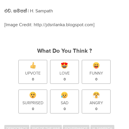
එච්. සම්පත්
| H. Sampath
[Image Credit: http://jdsrilanka.blogspot.com]
What Do You Think ?
UPVOTE
LOVE
FUNNY
0
0
0
SURPRISED
SAD
ANGRY
0
0
0
DEMOCRACY
END OF THE WAR
GOVERNANCE
H. SAMPATH