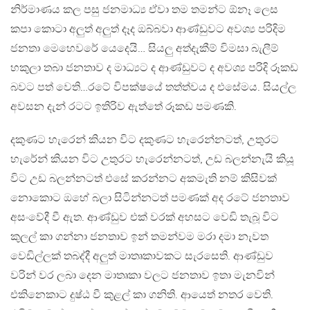
නිර්මාණය කල පසු ජනමාධ්‍ය ඒවා තම තමන්ට ඕනෑ ලෙස
කපා කොටා අලුත් අලුත් දෑද ඔබ්බවා ආණ්ඩුවට අවශ්‍ය පරිදිම
ජනතා මෙහෙවරේ යෙදෙයි… සියලු අත්දැකීම් විමසා බැලීම්
හකුලා තබා ජනතාව ද මාධ්‍යට ද ආණ්ඩුවට ද අවශ්‍ය පරිදි රූකඩ
බවට පත් වෙති…රටේ විපක්ෂයේ තත්ත්වය ද එසේමය. සියල්ල
අවසන දැන් රටට ඉතිරිව ඇත්තේ රූකඩ පමණකි.
දකුණට හැරෙන් කියන විට දකුණට හැරෙන්නටත්, උතුරට
හැරේන් කියන විට උතුරට හැරෙන්නටත්, උඩ බලන්නැයි කියූ
විට උඩ බලන්නටත් එසේ කරන්නට අකමැති නම් කිසිවක්
නොකොට ඔහේ බලා සිටින්නටත් පමණක් අද රටේ ජනතාව
අසංවේදී වී ඇත. ආණ්ඩුව එක් වරක් අහසට වෙඩි තැබූ විට
කුලල් කා ගන්නා ජනතාව ඉන් තමන්වම මරා දමා නැවත
වෙඩිල්ලක් තබද්දී අලුත් මාතෘකාවකට සැරසෙති. ආණ්ඩුව
වරින් වර ලබා දෙන මාතෘකා වලට ජනතාව ඉතා මැනවින්
එකිනෙකාට දුෂ්ඨ වී කුළල් කා ගනිති. ආයෙත් නතර වෙති.