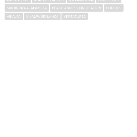
MAHINDA RAJAPAKSHA
PEACE AND RECONCILIATION
POLITICS
VIKALPA
VIKALPA SRI LANKA
VKFEATURED