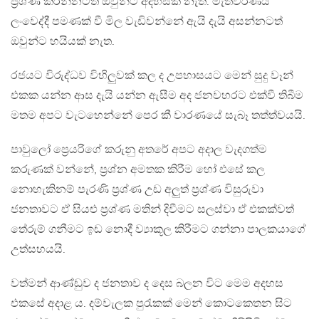
ප්‍රශ්ණ කරන්නටත් ඔවුන්ට අදහසක් නැත. මැතිවරණය
ලංවෙද්දී පමණක් වී මිල වැඩිවන්නේ ඇයි දැයි අසන්නටත්
ඔවුන්ට හයියක් නැත.
රජයට විරුද්ධව විහිලුවක් කල ද උපහාසයට මෙන් සුදු වෑන්
එකක යන්න ආස දැයි යන්න ඇසීම අද ජනවහරට එක්වී තිබීම
මතම අපට වැටහෙන්නේ පෙර කී වාරණයේ සැබෑ තත්ත්වයයි.
පාවුලෝ ප්‍රෙයරිගේ කරුනු අතරේ අපට අදාල වැදගත්ම
කරුණක් වන්නේ, ප්‍රශ්න අමතක කිරීම හෝ එසේ කල
නොහැකිනම් පැරණි ප්‍රශ්ණ උඩ අලුත් ප්‍රශ්ණ විසුරුවා
ජනතාවට ඒ සියළු ප්‍රශ්ණ මතින් දිවීමට සලස්වා ඒ එකක්වත්
තේරුම් ගනීමට ඉඩ නොදී ව්‍යාකූල කිරීමට ගන්නා පාලකයාගේ
උත්සහයයි.
වත්මන් ආණ්ඩුව ද ජනතාව ද දෙස බලන විට මෙම අදහස
එකසේ අදාළ ය. දම්වැලක පුරැකක් මෙන් කොටකෙතන සිට