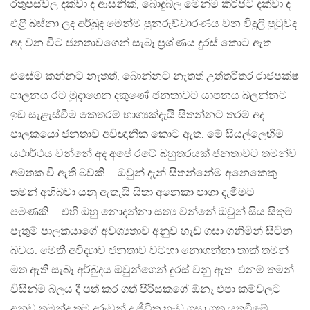
රතුපස්වල දක්වා ද ආසනික්, බොදුබල මෙන්ම කිරිපිටි දක්වා ද
එළි බස්නා ලද අර්බුද මෙන්ම පුනරුච්චාරණය වන විදුලි පුටුවද
අද වන විට ජනතාවගෙන් සැබෑ ප්‍රශ්ණය දුරස් කොට ඇත.
එසේම කන්නට නැතත්, බොන්නට නැතත් උත්තරීතර රාජපක්ෂ
පාලනය රට මුදාගෙන දකුණේ ජනතාවට යාපනය බලන්නට
ඉඩ සැළැස්වීම කෙතරම් භාග්‍යක්දැයි සිතන්නට තරම් අද
පාලකයෝ ජනතාව අවිඥානික කොට ඇත. මේ සියල්ලෙහිම
යථාර්ථය වන්නේ අද අපේ රටේ බහුතරයක් ජනතාවට තමන්ව
අමතක වී ඇති බවකි…. ඔවුන් දැන් සිතන්නේම අනෙකෙකු
තමන් අභිබවා යනු ඇතැයි සිතා අනෙකා පාගා දැමීමට
පමණකි…. එහි ඔහු නොදන්නා සත්‍ය වන්නේ ඔවුන් සිය සිතුම්
පැතුම් පාලකයාගේ අවශ්‍යතාව අනුව හැඩ ගසා ගනිමින් සිටින
බවය. මෙකී අවිද්‍යාව ජනතාව වටහා නොගන්නා තාක් තමන්
මත ඇති සැබෑ අර්බුදය ඔවුන්ගෙන් දුරස් වනු ඇත. එනම් තමන්
විසින්ම බලය දී පත් කර ගත් පිරිසකගේ ඕනෑ එපා කම්වලට
අනුව තමන්ද තම දරුවන් ද ජීවිත හැඩ ගසා ගත යුතුවීමේ