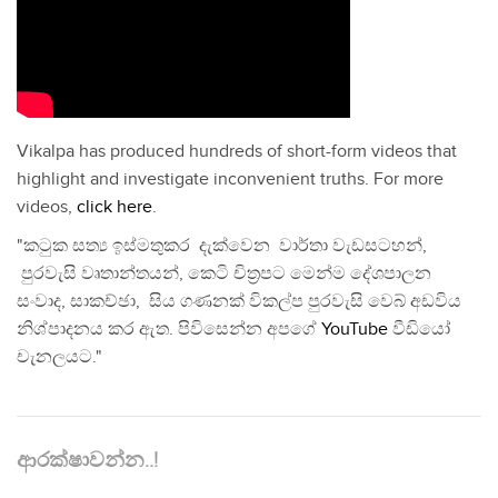
Vikalpa has produced hundreds of short-form videos that
highlight and investigate inconvenient truths. For more
videos,
click here
.
"කටුක සත්‍ය ඉස්මතුකර දැක්වෙන වාර්තා වැඩසටහන්,
පුරවැසි වෘතාන්තයන්, කෙටි චිත්‍රපට මෙන්ම දේශපාලන
සංවාද, සාකච්ඡා, සිය ගණනක් විකල්ප පුරවැසි වෙබ් අඩවිය
නිශ්පාදනය කර ඇත. පිවිසෙන්න අපගේ
YouTube
වීඩියෝ
චැනලයට."
ආරක්ෂාවන්න..!